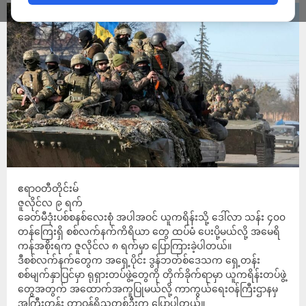
ဧရာဝတီတိုင်းမ်
ဇူလိုင်လ ၉ ရက်
ခေတ်မီဒုံးပစ်စနစ်လေးစုံ အပါအဝင် ယူကရိန်းသို့ ဒေါ်လာ သန်း ၄၀၀
တန်ကြေးရှိ စစ်လက်နက်ကိရိယာ တွေ ထပ်မံ ပေးပို့မယ်လို့ အမေရိ
ကန်အစိုးရက ဇူလိုင်လ ၈ ရက်မှာ ပြောကြားခဲ့ပါတယ်။
ဒီစစ်လက်နက်တွေက အရှေ့ပိုင်း ဒွန်ဘတ်စ်ဒေသက ရှေ့တန်း
စစ်မျက်နှာပြင်မှာ ရုရှားတပ်ဖွဲ့တွေကို တိုက်ခိုက်ရာမှာ ယူကရိန်းတပ်ဖွဲ့
တွေအတွက် အထောက်အကူပြုမယ်လို့ ကာကွယ်ရေးဝန်ကြီးဌာနမှ
အကြီးတန်း တာဝန်ရှိသူတစ်ဦးက ပြောပါတယ်။