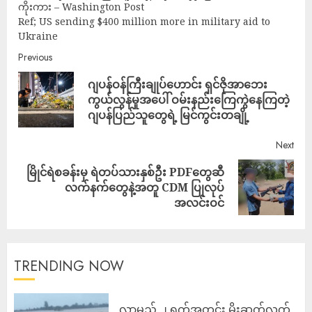
ကိုးကား – Washington Post
Ref; US sending $400 million more in military aid to
Ukraine
Previous
ဂျပန်ဝန်ကြီးချုပ်ဟောင်း ရှင်ဇိုအာဘေး
ကွယ်လွန်မှုအပေါ် ဝမ်းနည်းကြေကွဲနေကြတဲ့
ဂျပန်ပြည်သူတွေရဲ့ မြင်ကွင်းတချို့
Next
မြိုင်ရဲစခန်းမှ ရဲတပ်သားနှစ်ဦး PDFတွေဆီ
လက်နက်တွေနဲ့အတူ CDM ပြုလုပ်
အလင်းဝင်
TRENDING NOW
လာမည့် ၂ ရက်အတွင်း မိုးဆက်လက်