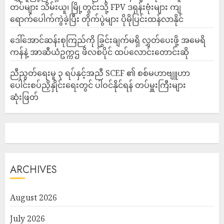
တပ်များ သိမ်းယူ၊ မြို့တွင်းသို့ FPV ဒရုန်းဗုံးများ ကျ
ရောက်ပေါက်ကွဲခဲ့ပြီး တိုက်ပွဲများ ပိုမိုပြင်းထန်လာနိုင်
ဒေါ်အောင်ဆန်းစုကြည်ကို ခြွင်းချက်မရှိ လွှတ်ပေးဖို့ အမေရိ
ကန်နဲ့ အာဆီယံဥက္ကဌ ဖိလစ်ပိုင် ထပ်လောင်းတောင်းဆို
ညီညွတ်ရေးမူ ၃ ရပ်နှင့်အညီ SCEF ၏ စစ်မဟာဗျူဟာ
ပေါင်းစပ်ညှိနှိုင်းရေးတွင် ပါဝင်နိုင်ရန် တပ်မှူးကြီးများ
ဆုံးဖြတ်
ARCHIVES
August 2026
July 2026