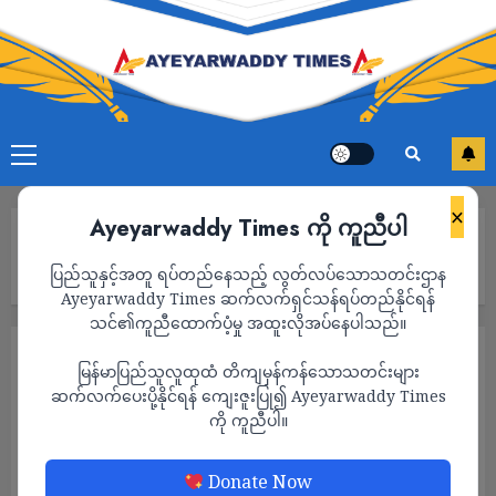
×
Ayeyarwaddy Times ကို ကူညီပါ
Home
အမေရိကန်က ယူကရိန်းသို့ ဒေါ်လာ သန်း ၄၀၀ တန်ကြေးရှိ စစ်ရေး
ပြည်သူနှင့်အတူ ရပ်တည်နေသည့် လွတ်လပ်သောသတင်းဌာန
အကူအညီ ထပ်မံ ပေးပို့
Ayeyarwaddy Times ဆက်လက်ရှင်သန်ရပ်တည်နိုင်ရန်
သင်၏ကူညီထောက်ပံ့မှု အထူးလိုအပ်နေပါသည်။
နိုင်ငံတကာ
မြန်မာပြည်သူလူထုထံ တိကျမှန်ကန်သောသတင်းများ
အမေရိကန်က ယူကရိန်းသို့ ဒေါ်လာ သန်း ၄၀၀
ဆက်လက်ပေးပို့နိုင်ရန် ကျေးဇူးပြု၍ Ayeyarwaddy Times
ကို ကူညီပါ။
တန်ကြေးရှိ စစ်ရေးအကူအညီ ထပ်မံ ပေးပို့
ADMIN
JULY 9, 2022
Donate Now