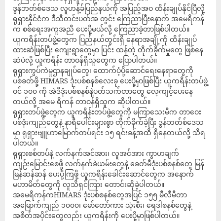
ဒွန်ဘတ်စ်ဒေသ လူဟန့်ခ်ပြည်နယ်ကို အပြည့်အဝ ထိန်းချုပ်နိုင်ပြီလို့
ရုရှားနိုင်ငံက ဒီသီတင်းပတ်အ တွင်း ကြေညာပြီးနောက် အမေရိကန်
က စစ်ရေးအကူအညီ ပေးပို့မယ်လို့ ကြေညာခဲ့တာဖြစ်ပါတယ်။
ယူကရိန်းတပ်ဖွဲ့တွေက ပြည်နယ်တွင်းရှိ နေရာအချို့ကို ထိန်းချုပ်
ထားဆဲဖြစ်ပြီး ကျေးရွာတွေမှာ ပြင်း ထန်တဲ့ တိုက်ခိုက်မှုတွေ ဖြစ်နေ
ဆဲပဲလို့ ယူကရိန်း တာဝန်ရှိသူတွေက ပြောပါတယ်။
ရုရှားကွပ်ကဲမှုဌာနချုပ်တွေ၊ ထောက်ပံ့ပို့ဆောင်ရေးနေရာတွေကို
ပစ်ခတ်ဖို့ HIMARS ဒုံးပစ်စနစ်လေးခု ပေးပို့မှာဖြစ်ပြီး ယူကရိန်းတပ်ဖွဲ့
ဝင် ၁၀၀ ကို အဲဒီဒုံးပစ်စနစ်နဲ့ပတ်သက်တာတွေ လေ့ကျင့်ပေးနေ
တယ်လို့ အမေ ရိကန် တာဝန်ရှိသူက ဆိုပါတယ်။
ရုရှားတပ်ဖွဲ့တွေက ယူကရိန်းတပ်ဖွဲ့တွေကို မကြာသေးမီက တာဝေး
ပစ်ဒုံးကျည်တွေနဲ့ နာရီပေါင်းများစွာ တိုက်ခိုက်ခဲ့ပြီး ဒွန်ဘတ်စ်ဒေသ
မှာ ရုရှားဗျူဟာမြောက်တပ်ရင်း ၁၅ ရင်းခန့်အထိ ရှိနေတယ်လို့ သိရ
ပါတယ်။
ရုရှားစစ်တပ်နဲ့ လက်နက်အင်အား၊ လူအင်အား ကွာဟချက်
ကျဉ်းမြောင်းစေဖို့ လက်နက်ခဲယမ်းတွေနဲ့ ခေတ်မီဒုံးပစ်စနစ်တွေ မြန်
မြန်ဆန်ဆန် ပေးပို့ကြဖို့ ယူကရိန်းခေါင်းဆောင်တွေက အနောက်
မဟာမိတ်တွေကို လူသိရှင်ကြား တောင်းဆိုခဲ့ပါတယ်။
အမေရိကန်ကHIMARS ဒုံးပစ်စနစ်တွေအပြင် ၁၅၅ မီလီမီတာ
အမြောက်ကျည် ၁၀၀၀၊ မော်တော်ကား သုံးစီး၊ ရေဒါစနစ်တွေနဲ့
အစိတ်အပိုင်းတွေလည်း ယူကရိန်းကို ပေးပို့မှာဖြစ်ပါတယ်။