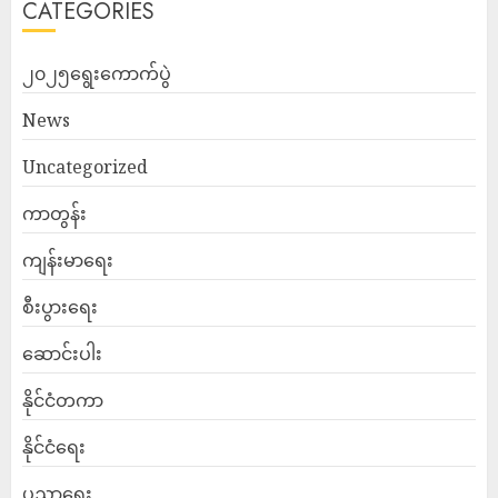
CATEGORIES
၂၀၂၅ရွေးကောက်ပွဲ
News
Uncategorized
ကာတွန်း
ကျန်းမာရေး
စီးပွားရေး
ဆောင်းပါး
နိုင်ငံတကာ
နိုင်ငံရေး
ပညာရေး