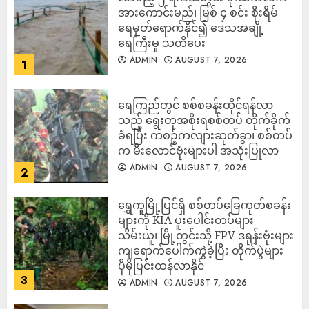
အားကောင်းမည်၊ မြစ် ၄ စင်း စိုးရိမ်
ရေမှတ်ရောက်နိုင်၍ ဒေသအချို့
ရေကြီးမှု သတိပေး
ADMIN
AUGUST 7, 2026
1
ရေကြည်တွင် စစ်စခန်းထိုင်ရန်လာ
သည့် ရွေးတုအစိုးရစစ်တပ် တိုက်ခိုက်
ခံရပြီး ကစဉ့်ကလျားဆုတ်ခွာ၊ စစ်တပ်
က မီးလောင်ဗုံးများပါ အသုံးပြုလာ
ADMIN
AUGUST 7, 2026
2
‎ရွှေကူမြို့ပြင်ရှိ စစ်တပ်ခြေကုတ်စခန်း
များကို KIA ပူးပေါင်းတပ်များ
သိမ်းယူ၊ မြို့တွင်းသို့ FPV ဒရုန်းဗုံးများ
ကျရောက်ပေါက်ကွဲခဲ့ပြီး တိုက်ပွဲများ
ပိုမိုပြင်းထန်လာနိုင်
3
ADMIN
AUGUST 7, 2026