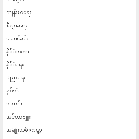
ကျန်းမာရေး
စီးပွားရေး
ဆောင်းပါး
နိုင်ငံတကာ
နိုင်ငံရေး
ပညာရေး
ရုပ်သံ
သတင်း
အင်တာဗျူး
အမျိုးသမီးကဏ္ဍ