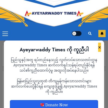
×
Ayeyarwaddy Times ကို ကူညီပါ
Home
လက်ပံတောင်တောင်ဒေသ ဖောင်းကတာနှင့် ဘင်္ကားရွာကို စစ်ကောင်စီ
ပြည်သူနှင့်အတူ ရပ်တည်နေသည့် လွတ်လပ်သောသတင်းဌာန
တပ်က မီးတင်ရှို့၊ ဒေသခံ ၁ သောင်းနီးပါး ဘေးလွတ်ရာထွက်ပြေးနေရ
Ayeyarwaddy Times ဆက်လက်ရှင်သန်ရပ်တည်နိုင်ရန်
သင်၏ကူညီထောက်ပံ့မှု အထူးလိုအပ်နေပါသည်။
သတင်း
မြန်မာပြည်သူလူထုထံ တိကျမှန်ကန်သောသတင်းများ
လက်ပံတောင်တောင်ဒေသ ဖောင်းကတာနှင့် ဘ
ဆက်လက်ပေးပို့နိုင်ရန် ကျေးဇူးပြု၍ Ayeyarwaddy Times
ကို ကူညီပါ။
င်္ကားရွာကို စစ်ကောင်စီတပ်က မီးတင်ရှို့၊ ဒေသခံ
၁ သောင်းနီးပါး ဘေးလွတ်ရာထွက်ပြေးနေရ
Donate Now