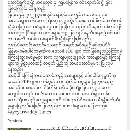
ဆောင်ရွက်ခဲ့ပြီး ယနေ့တွင် ၄ ကြိမ်မြောက် ဝင်ရောက်မီးရှို့ခြင်း
ဖြစ်ကြောင်း သိရသည်။
ပြီးခဲ့သည့် ၂၀၂၂ ခုနှစ်၊ နှစ်ဆန်းပိုင်းကလည်း တောကျောင်း၊
အလယ်ရွာ၊ ထန်းတောကြီးနှင့် တုံရွာတို့ကို စစ်ကောင်စီတပ်က မီးတင်
ရှို့ခဲ့သဖြင့် ဒေသခံများ ထွက်ပြေးခဲ့ကြရသည်။ ထို့နောက် စစ်တပ်ပြန်
ဆုတ်သွား ပြီးနောက် ကျေးရွာများ၌ ပြန်လည်နေထိုင်နေစဉ် စစ်တပ်
က ယခုလို ထပ်မံလာရောက်မီးရှို့ခဲ့ခြင်း ဖြစ်သည်။
လက်ပံတောင်းတောင်ဒေသတွင် တရုတ်အစိုးရနှင့် စစ်တပ်ပိုင်
မြန်မာ-ဝမ်ပေါင်ကုမ္ပဏီက ဒေသခံ PDF များ တားမြစ်နေသည့်ကြားမှ
ကြေးနီတူးဖော်မှုများ ဆကျလကျပွုလုပျနပွေီး ကားများဖြင့် ကြေးနီ
များကို မုံရွာမှတဆင့် တရုတ်ပြည်ကို သယ်ဆောင်မှုများ ပြုလုပ်
နေသည်။
အဆိုပါ ကြေးနီသယ်ဆောင်သည့်ကားများနှင့် ဝမ်ပေါင်ကုမ္ပဏီကို
ဒေသခံ PDF များက ပစ်မှတ်ထား တိုက်ခိုက်မှုများ ပြုလုပ်သည့်
အခါတိုင်း စစ်တပ်က စီမံကိန်းအနီးမှ မိုးကြိုးပြင်၊ တုံရွာ၊ တော
ကျောင်း၊ ဆည်တဲ၊ ဇီးတော၊ ဖောင်းကတာ၊ အလယ်ရွာ၊ ထန်း
တောကြီးစသည့်ကျေးရွာများကို ဝင်ရောက်စီးနင်းကာ မီးရှို့ဖျက်ဆီး
မှုများပြုလုပ်နေခြင်းဖြစ်သည်ဟု ဒေသခံများက ပြောသည်။
#Ayeyarwaddy_Times
Previous