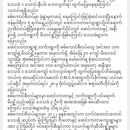
ဒေသခံ ၁ သောင်းနီးပါး ဘေးလွတ်ရာ ထွက်ပြေးနေရကြောင်း
သတင်းရရှိသည်။
စစ်ကောင်စီတပ်မှာ မုံရွာမှတဆင့် ရေကြောင်းဖြင့်စုံဆင်းလာပြီးနောက်
ဇန်နဝါရီလ ၅ ရက်နေ့ညပိုင်းတွင် ဖောင်းကတာကျေးရွာသို့ဝင်ရောက်
ညအိပ်တပ်စွဲပြီးနောက် ယနေ့မနက်ပိုင်းတွင် ဖောင်းကတာနှင့် အနီး
နားရှိ ဘင်္ကားရွာကို မီးတင်ရှို့ခြင်းဖြစ်ကြောင်း ဒေသခံများက
ပြောသည်။
ဖောင်းကတာရွာနဲ့ ဘင်္ကားရွာကို စစ်ကောင်စီတပ်တွေ အင်အား ၁၀၀
ကျော်နဲ့ မီးဝင်ရှို့နေတာ။ အခုလက်ရှိ အိမ်ခြေ ၃၀ ကျော် မီးလောင်
သွားပြီ။ အဲ့စစ်ကြောင်းက မုံရွာကနေ မော်တော်နဲ့ စုံဆင်းလာတဲ့
စစ်ကြောင်း။ အင်အား ၁၀၀ ကျော်ပါတယ်။ အခုတော့ အနီးနား
ဒေသခံ ၁ သောင်းကျော် ဘေးလွတ်ရာကို ထွက်ပြေးရှောင်တိမ်းနေရ
တယ်ဟု ဓားမဆိုင်းတပ်မတော် D.M.S.Aအထူးတိုက်ခိုက်ရေး ယင်းမာ
ပင်ခရိုင် အမှတ်တပ်ရင်း ၂၈ မှ ဗိုလ်ထွဋ်ခေါင်က ဧရာ၀တီတိုင်းမ်ကို
ပြောသည်။
စစ်ကောင်စီတပ်များမှာ ဖောင်းကတာနှင့် ဘင်္ကားရွာကို ဝင်ရောက်
မီးရှို့သည့်အပြင် ဒေသခံ ၃ ဦးကို ဓားစာခံအဖြစ် ဖမ်းဆီးထား
ကြောင်း ဒေသခံများထံမှ သိရသည်။
စစ်ကောင်စီတပ်များမှာ ၂၀၂၂ ခုနှစ်အတွင်းက လက်ပံတောင်းတောင်
ဒေသရှိ ဆည်တဲ၊ မိုးကြိုးပြင်၊ ဇီးတောနှင့် ဖောင်းကတာကျေးရွာများ
အား ၃ ကြိမ်တိုင် ဝင်ရောက်စီးနင်းကာ လုယက်ဖျက်ဆီးမီးရှို့မှုများ