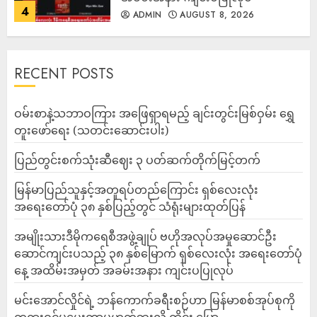
4
ADMIN
AUGUST 8, 2026
RECENT POSTS
ဝမ်းစာနဲ့သဘာဝကြား အဖြေရှာရမည့် ချင်းတွင်းမြစ်ဝှမ်း ရွှေ
တူးဖော်ရေး (သတင်းဆောင်းပါး)
ပြည်တွင်းစက်သုံးဆီဈေး ၃ ပတ်ဆက်တိုက်မြင့်တက်
မြန်မာပြည်သူနှင့်အတူရပ်တည်ကြောင်း ရှစ်လေးလုံး
အရေးတော်ပုံ ၃၈ နှစ်ပြည့်တွင် သံရုံးများထုတ်ပြန်
အမျိုးသားဒီမိုကရေစီအဖွဲ့ချုပ် ဗဟိုအလုပ်အမှုဆောင်ဦး
ဆောင်ကျင်းပသည့် ၃၈ နှစ်မြောက် ရှစ်လေးလုံး အရေးတော်ပုံ
နေ့ အထိမ်းအမှတ် အခမ်းအနား ကျင်းပပြုလုပ်
မင်းအောင်လှိုင်ရဲ့ ဘန်ကောက်ခရီးစဉ်ဟာ မြန်မာစစ်အုပ်စုကို