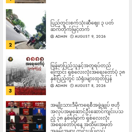
ပြည်တွင်းစက်သုံးဆီဈေး ၃ ပတ်
ဆက်တိုက်မြင့်တက်
ADMIN
AUGUST 9, 2026
2
မြန်မာပြည်သူနှင့်အတူရပ်တည်
ကြောင်း ရှစ်လေးလုံးအရေးတော်ပုံ ၃၈
နှစ်ပြည့်တွင် သံရုံးများထုတ်ပြန်
ADMIN
AUGUST 8, 2026
3
အမျိုးသားဒီမိုကရေစီအဖွဲ့ချုပ် ဗဟို
အလုပ်အမှုဆောင်ဦးဆောင်ကျင်းပသ
ည့် ၃၈ နှစ်မြောက် ရှစ်လေးလုံး
အရေးတော်ပုံနေ့ အထိမ်းအမှတ်
အခမ်းအနား ကျင်းပပြုလုပ်