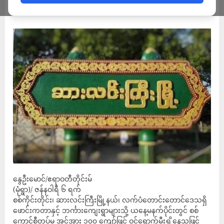
ADMIN
JANUARY 6, 2023
နွေဦးမောင်/ဧရာဝတီတိုင်းမ်
(မုံရွာ)/ ဇန်နဝါရီ ၆ ရက်
စစ်ကိုင်းတိုင်း၊ ဆားလင်းကြီးမြို့နယ်၊ လက်ပံတောင်းတောင်ဒေသရှိ
ဖောင်းကတာနှင့် ဘင်္ကားကျေးရွာများသို့ ယနေ့မနက်ပိုင်းတွင် စစ်
ကောင်စီတပ်မှ အင်အား ၁၀၀ ကျော်ဖြင့် ဝင်ရောက်မီးရှို့နေသဖြင့်