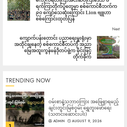
ကော့ကရိတ်၊ကြာအင်းဆိပ်ကြီးဒေသ ၆
ရက်ကြာတိုက်ပွဲတွေမှာ စစ်ကောင်စီဘက်က
၉၀ ကျော်သေဆုံးကြောင်း Lion ဗျူဟာ
စစ်ကြောင်းထုတ်ပြန်
Next
ကျောက်ပန်းတောင်း ပညာရေးမှူးရုံးမှာ
အထိုင်ချနေတဲ့ စစ်ကောင်စီတပ်ကို အညာ
မြေအထူးကွန်မန်ဒိုတပ်ဖွဲ့က မိုင်းဖြင့်
တိုက်ခိုက်
TRENDING NOW
ဝမ်းစာနဲ့သဘာဝကြား အဖြေရှာရမည့်
ချင်းတွင်းမြစ်ဝှမ်း ရွှေတူးဖော်ရေး
(သတင်းဆောင်းပါး)
ADMIN
AUGUST 9, 2026
1