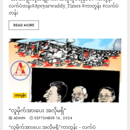
လက်ပံတန်း#Ayeyarwaddy_Times #ကာတွန်း #လက်ပံ
တန်း
READ MORE
ကာတွန်း
“လူမိုက်အားပေး အလိုမရှိ”
ADMIN
SEPTEMBER 16, 2024
“လူမိုက်အားပေး အလိုမရှိ”ကာတွန်း – လက်ပံ