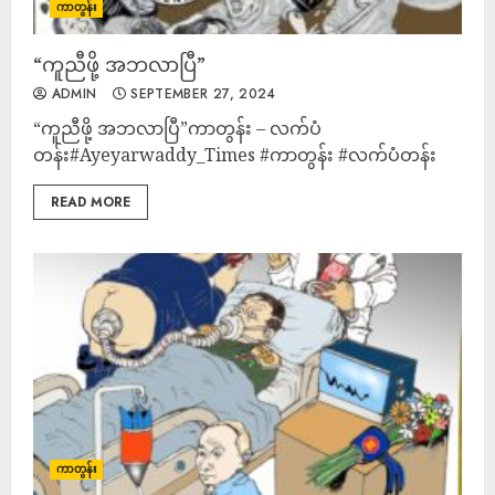
ကာတွန်း
“ကူညီဖို့ အဘလာပြီ”
ADMIN
SEPTEMBER 27, 2024
“ကူညီဖို့ အဘလာပြီ”ကာတွန်း – လက်ပံ
တန်း#Ayeyarwaddy_Times #ကာတွန်း #လက်ပံတန်း
READ MORE
ကာတွန်း