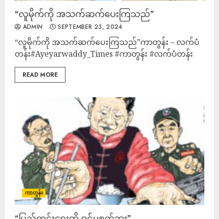
“လူမိုက်ကို အသက်ဆက်ပေးကြသည်”
ADMIN
SEPTEMBER 23, 2024
“လူမိုက်ကို အသက်ဆက်ပေးကြသည်”ကာတွန်း – လက်ပံ
တန်း#Ayeyarwaddy_Times #ကာတွန်း #လက်ပံတန်း
READ MORE
ကာတွန်း
“ပြည်တွင်းရေးကို ဝင်မစွက်ဘူး”