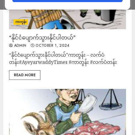
ကာတွန်း
“နိုင်ငံပျောက်သွားနိုင်ပါတယ်”
ADMIN
OCTOBER 1, 2024
“နိုင်ငံပျောက်သွားနိုင်ပါတယ်”ကာတွန်း – လက်ပံ
တန်း#AyeyarwaddyTimes #ကာတွန်း #လက်ပံတန်း
READ MORE