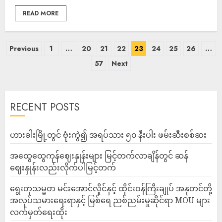
READ MORE
Previous
1
…
20
21
22
23
24
25
26
…
57
Next
RECENT POSTS
ဟားခါးမြို့တွင် ဗုံးကွဲ၍ အရပ်သား ၅၀ နီးပါး ဖမ်းဆီးစစ်ဆး
အထွေထွေကုန်ဈေးနှုန်းများ မြင့်တက်လာချိန်တွင် ဆန်
ဈေးနှုန်းလည်းလိုက်ပါမြင့်တက်
ရွေးတုသမ္မတ မင်းအောင်လှိုင်နှင့် ထိုင်းဝန်ကြီးချုပ် အနုတင်တို့
အလုပ်သမားရေးရာနှင့် မြစ်ရေ ညစ်ညမ်းမှုဆိုင်ရာ MOU များ
လက်မှတ်ရေးထိုး