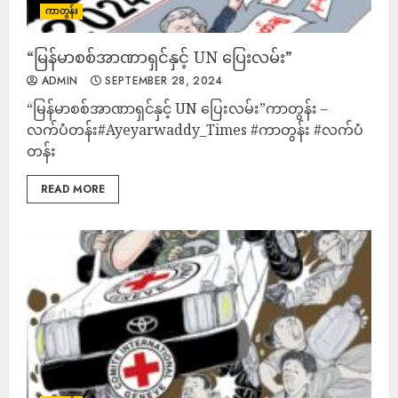
ကာတွန်း
“မြန်မာစစ်အာဏာရှင်နှင့် UN ပြေးလမ်း”
ADMIN
SEPTEMBER 28, 2024
“မြန်မာစစ်အာဏာရှင်နှင့် UN ပြေးလမ်း”ကာတွန်း –
လက်ပံတန်း#Ayeyarwaddy_Times #ကာတွန်း #လက်ပံ
တန်း
READ MORE