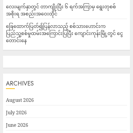
လေးမျက်နှာတွင် တာကျိုးပြီး ၆ ရက်အကြာမှ ရွေးတုစစ်
အစိုးရ အစည်းအဝေးထိုင်
ခြေထောက်ပြတ်၍ပြန်လာသည့် စစ်သားဟောင်းက
ပြည်သူ့စစ်မှုထမ်းအကြောင်းပြပြီး ကျောင်းကုန်းမြို့တွင် ငွေ
တောင်းနေ
ARCHIVES
August 2026
July 2026
June 2026