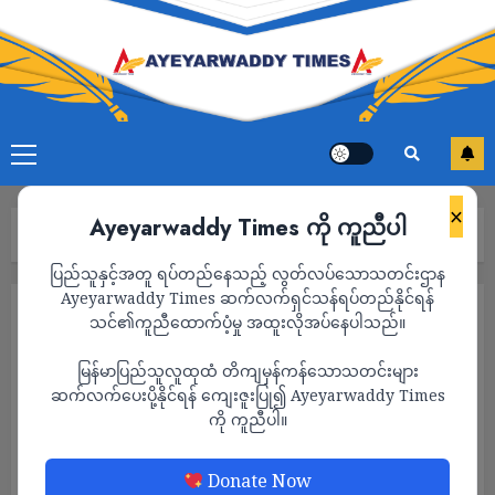
×
Ayeyarwaddy Times ကို ကူညီပါ
Home
ကာတွန်း
Page 23
ပြည်သူနှင့်အတူ ရပ်တည်နေသည့် လွတ်လပ်သောသတင်းဌာန
Ayeyarwaddy Times ဆက်လက်ရှင်သန်ရပ်တည်နိုင်ရန်
ကာတွန်း
သင်၏ကူညီထောက်ပံ့မှု အထူးလိုအပ်နေပါသည်။
မြန်မာပြည်သူလူထုထံ တိကျမှန်ကန်သောသတင်းများ
ဆက်လက်ပေးပို့နိုင်ရန် ကျေးဇူးပြု၍ Ayeyarwaddy Times
ကို ကူညီပါ။
Donate Now