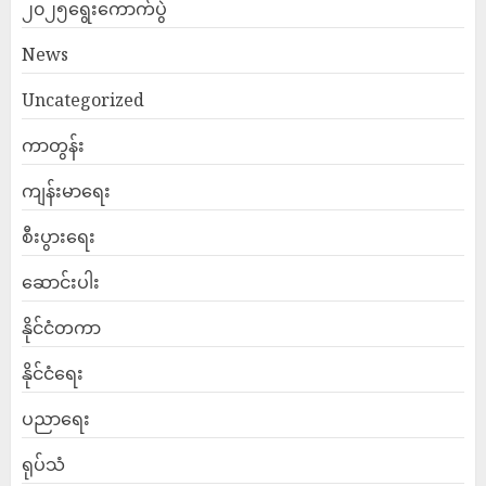
၂၀၂၅ရွေးကောက်ပွဲ
News
Uncategorized
ကာတွန်း
ကျန်းမာရေး
စီးပွားရေး
ဆောင်းပါး
နိုင်ငံတကာ
နိုင်ငံရေး
ပညာရေး
ရုပ်သံ