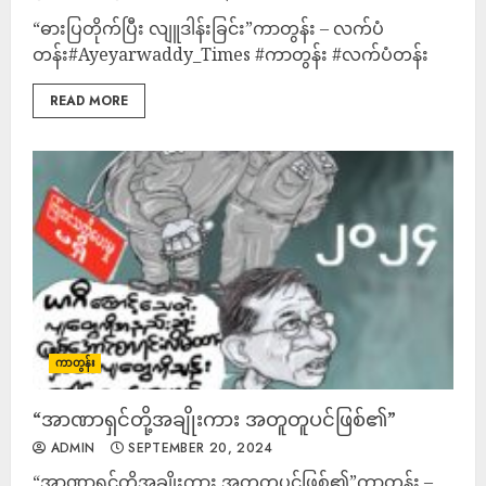
“ဓားပြတိုက်ပြီး လျူဒါန်းခြင်း”ကာတွန်း – လက်ပံ
တန်း#Ayeyarwaddy_Times #ကာတွန်း #လက်ပံတန်း
READ MORE
ကာတွန်း
“အာဏာရှင်တို့အချိုးကား အတူတူပင်ဖြစ်၏”
ADMIN
SEPTEMBER 20, 2024
“အာဏာရှင်တို့အချိုးကား အတူတူပင်ဖြစ်၏”ကာတွန်း –