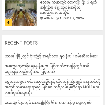
လေးမျက်နှာတွင် တာကျိုးပြီး ၆ ရက်
အကြာမှ ရွေးတုစစ်အစိုးရ
အစည်းအဝေးထိုင်
ADMIN
AUGUST 7, 2026
4
RECENT POSTS
ဟားခါးမြို့တွင် ဗုံးကွဲ၍ အရပ်သား ၅၀ နီးပါး ဖမ်းဆီးစစ်ဆး
အထွေထွေကုန်ဈေးနှုန်းများ မြင့်တက်လာချိန်တွင် ဆန်
ဈေးနှုန်းလည်းလိုက်ပါမြင့်တက်
ရွေးတုသမ္မတ မင်းအောင်လှိုင်နှင့် ထိုင်းဝန်ကြီးချုပ် အနုတင်တို့
အလုပ်သမားရေးရာနှင့် မြစ်ရေ ညစ်ညမ်းမှုဆိုင်ရာ MOU များ
လက်မှတ်ရေးထိုး
လေးမျက်နှာတွင် တာကျိုးပြီး ၆ ရက်အကြာမှ ရွေးတုစစ်