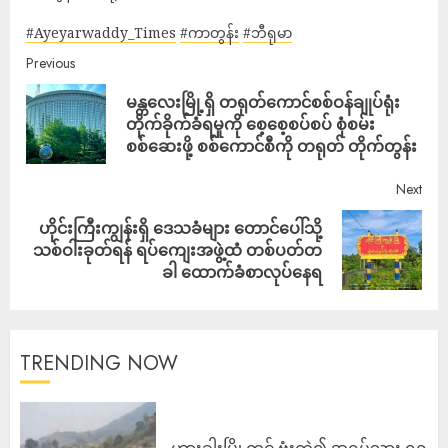
#Ayeyarwaddy_Times
#ကာတွန်း
#ဘီရုမာ
Previous
မန္တလေးမြို့ရှိ တရုတ်ကောင်စစ်ဝန်ချုပ်ရုံး
တိုက်ခိုက်ခံရမှုကို စေ့စေ့စပ်စပ် စုံစမ်း
စစ်ဆေးဖို့ စစ်ကောင်စီကို တရုတ် တိုက်တွန်း
Next
ဟိုင်းကြီးကျွန်းရှိ ဒေသခံများ တောင်ပေါ်သို့
သစ်ဝါးခုတ်ရန် ရပ်ကျေးအဖွဲ့ထံ တစ်ပတ်တ
ခါ ထောက်ခံစာလုပ်နေရ
TRENDING NOW
ဟားခါးမြို့တွင် ဗုံးကွဲ၍ အရပ်သား ၅၀