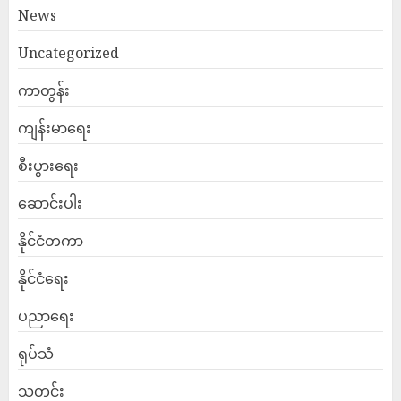
News
Uncategorized
ကာတွန်း
ကျန်းမာရေး
စီးပွားရေး
ဆောင်းပါး
နိုင်ငံတကာ
နိုင်ငံရေး
ပညာရေး
ရုပ်သံ
သတင်း