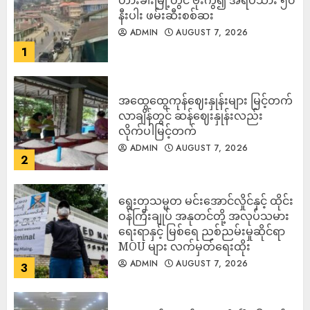
နီးပါး ဖမ်းဆီးစစ်ဆး
ADMIN
AUGUST 7, 2026
1
အထွေထွေကုန်ဈေးနှုန်းများ မြင့်တက်
လာချိန်တွင် ဆန်ဈေးနှုန်းလည်း
လိုက်ပါမြင့်တက်
ADMIN
AUGUST 7, 2026
2
ရွေးတုသမ္မတ မင်းအောင်လှိုင်နှင့် ထိုင်း
ဝန်ကြီးချုပ် အနုတင်တို့ အလုပ်သမား
ရေးရာနှင့် မြစ်ရေ ညစ်ညမ်းမှုဆိုင်ရာ
MOU များ လက်မှတ်ရေးထိုး
ADMIN
AUGUST 7, 2026
3