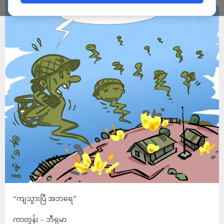
“ကျသွားပြီ အဘရေ”
ကာတွန်း – ဘီရုမာ