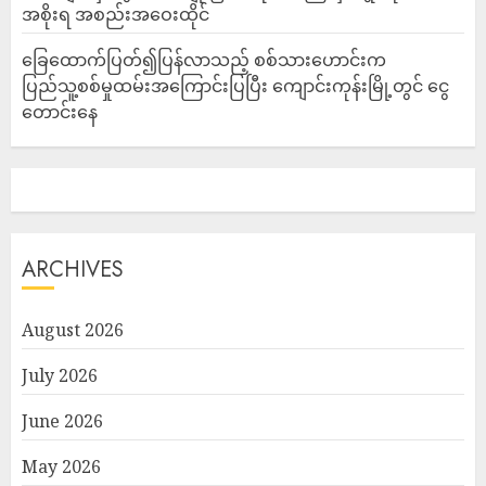
အစိုးရ အစည်းအဝေးထိုင်
ခြေထောက်ပြတ်၍ပြန်လာသည့် စစ်သားဟောင်းက
ပြည်သူ့စစ်မှုထမ်းအကြောင်းပြပြီး ကျောင်းကုန်းမြို့တွင် ငွေ
တောင်းနေ
ARCHIVES
August 2026
July 2026
June 2026
May 2026