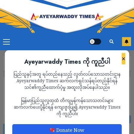
×
Ayeyarwaddy Times ကို ကူညီပါ
Home
“ကျသွားပြီ အဘရေ”
ပြည်သူနှင့်အတူ ရပ်တည်နေသည့် လွတ်လပ်သောသတင်းဌာန
Ayeyarwaddy Times ဆက်လက်ရှင်သန်ရပ်တည်နိုင်ရန်
ကာတွန်း
သင်၏ကူညီထောက်ပံ့မှု အထူးလိုအပ်နေပါသည်။
“ကျသွားပြီ အဘရေ”
မြန်မာပြည်သူလူထုထံ တိကျမှန်ကန်သောသတင်းများ
ADMIN
ဆက်လက်ပေးပို့နိုင်ရန် ကျေးဇူးပြု၍ Ayeyarwaddy Times
OCTOBER 22, 2024
ကို ကူညီပါ။
Donate Now