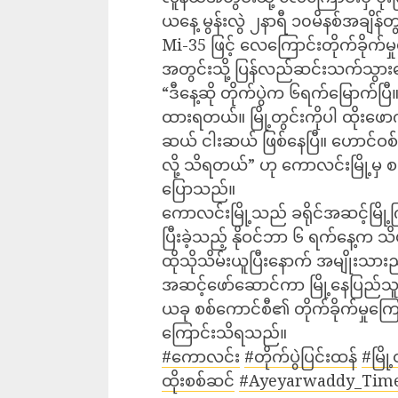
ယနေ့ မွန်းလွဲ ၂နာရီ ၁၀မိနစ်အချိန်
Mi-35 ဖြင့် လေကြောင်းတိုက်ခိုက်မ
အတွင်းသို့ ပြန်လည်ဆင်းသက်သွာ
“ဒီနေ့ဆို တိုက်ပွဲက ၆ရက်မြောက်
ထားရတယ်။ မြို့တွင်းကိုပါ ထို
ဆယ် ငါးဆယ် ဖြစ်နေပြီ။ ဟောင်ဝစ်
လို့ သိရတယ်” ဟု ကောလင်းမြို့မှ 
ပြောသည်။
ကောလင်းမြို့သည် ခရိုင်အဆင့်မြို့
ပြီးခဲ့သည့် နိုဝင်ဘာ ၆ ရက်နေ့က သိ
ထိုသိုသိမ်းယူပြီးနောက် အမျိုးသာ
အဆင့်ဖော်ဆောင်ကာ မြို့နေပြည်သူမ
ယခု စစ်ကောင်စီ၏ တိုက်ခိုက်မှုကြေ
ကြောင်းသိရသည်။
#ကောလင်း
#တိုက်ပွဲပြင်းထန်
#မြို့
ထိုးစစ်ဆင်
#Ayeyarwaddy_Tim