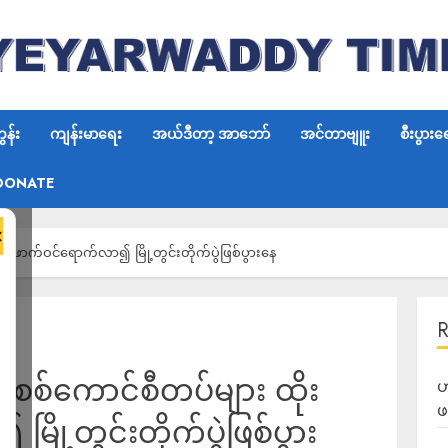
န်း
ကျန်းမာရေး
အယ်ဒီတာ့ အာဘော်
အင်တာဗျူး
စီးပွားရ
DONATE
×
ုးဖောက်ဝင်ရောက်လာ၍ မြို့တွင်းတိုက်ပွဲဖြစ်ပွားနေ
့ စစ်ကောင်စီတပ်များ ထိုး
ဟ
ဖ
ို့တွင်းတိုက်ပွဲဖြစ်ပွား