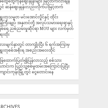
ထွေထွေကုန်ဈေးနှုန်းများ မြင့်တက်လာချိန်
ွင် ဆန်ဈေးနှုန်းလည်းလိုက်ပါမြင့်တက်
ွေးတုသမ္မတ မင်းအောင်လှိုင်နှင့် ထိုင်း
န်ကြီးချုပ် အနုတင်တို့ အလုပ်သမားရေးရာနှင့်
ြစ်ရေ ညစ်ညမ်းမှုဆိုင်ရာ MOU များ လက်မှတ်
ေးထိုး
ေးမျက်နှာတွင် တာကျိုးပြီး ၆ ရက်အကြာမှ
ွေးတုစစ်အစိုးရ အစည်းအဝေးထိုင်
ြေထောက်ပြတ်၍ပြန်လာသည့် စစ်သား
ောင်းက ပြည်သူ့စစ်မှုထမ်းအကြောင်းပြပြီး
ျောင်းကုန်းမြို့တွင် ငွေတောင်းနေ
ARCHIVES