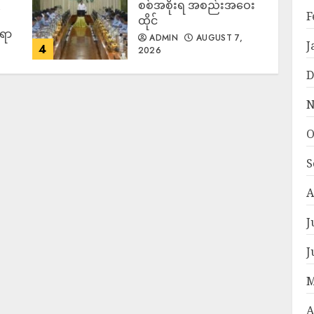
စစ်အစိုးရ အစည်းအဝေး
F
ထိုင်
်ရာ
ADMIN
AUGUST 7,
J
4
2026
D
N
O
S
A
J
J
M
A