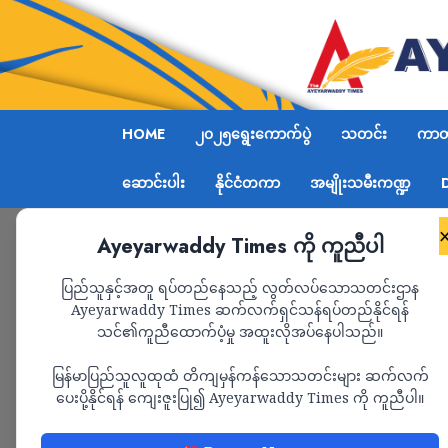
HOME
၂၀၂၅ရွေးကောက်ပွဲ
သတင်း
ကာတွ
ဆောင်းပါး
နိုင်ငံတကာ
အမျိုးသမီးကဏ္ဍ
Ayeyarwaddy Times ကို ကူညီပါ
Home
ကောလင်းမြို့တွင်းသို့ စစ်ကောင်စီတပ်များ ထိ
ပြည်သူနှင့်အတူ ရပ်တည်နေသည့် လွတ်လပ်သောသတင်းဌာန
Ayeyarwaddy Times ဆက်လက်ရှင်သန်ရပ်တည်နိုင်ရန်
သင်၏ကူညီထောက်ပံ့မှု အထူးလိုအပ်နေပါသည်။
သတင်း
မြန်မာပြည်သူလူထုထံ တိကျမှန်ကန်သောသတင်းများ ဆက်လက်
ကောလင်းမြို့တွင်းသို
ပေးပို့နိုင်ရန် ကျေးဇူးပြု၍ Ayeyarwaddy Times ကို ကူညီပါ။
ဖောက်ဝင်ရောက်လာ၍ မြ