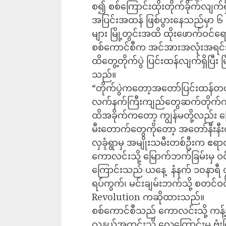
စ၍ စစ်ကြောင်းထိုးတိုက်ခိုက်လျက်ရ
အပြင်းအထန် ဖြစ်ပွားနေသည်မှာ ၆ ရ
များ မြို့တွင်းအထိ ထိုးဖောက်ဝင
စစ်ကောင်စီက အင်အားအလုံးအရင်းအ
ထိတွေ့တိုက်ပွဲ ပြင်းထန်လျက်ရှိပြီး မ
သည်။
“တိုက်ပွဲကတော့အတော်ပြင်းထန်တ
လက်နက်ကြီးကျည်‌တွေဆက်တိုက်က
ထိအခိုက်ကတော့ ကျွန်မတို့လည်း ပြေ
မီးတောက်တွေကိုတော့ အတော်နီးနီး
လှခုံရွာမှ အမျိုးသမီးတစ်ဦးက ဧရာ
ကောလင်းသို့ မြောက်ဘက်ခြမ်းမှ 
ကြောင်းသည် ယနေ့ ‌ နံနက် ၁၀နာရီ ၄
ရပ်ကွက်၊ မင်းချမ်းဘက်သို့ စတင်ဝ
Revolution ကဆိုထားသည်။
စစ်ကောင်စီသည် ကောလင်းသို့ ကန့်
လူနယ်အတွင်းသို့ လေကြောင်းမှ ဗုံးက