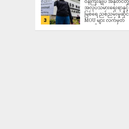
ဝန်ကြီးချုပ် အနုတင်တို့
အလုပ်သမားရေးရာနှင့်
မြစ်ရေ ညစ်ညမ်းမှုဆိုင
3
MOU များ လက်မှတ်
ရေးထိုး
ADMIN
AUGUST 7,
2026