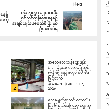
J
Next
D
မင်းလှတွင် ပျူစောထီး
ေ့ရှ်
စစ်သင်တန်းပေးနေစဉ်
်စရာဟု
N
အချင်းချင်းပစ်ခတ်မိပြီး နှစ်
ဦးဒဏ်ရာရ
O
S
A
အထွေထွေကုန်ဈေးနှုန်း
J
၍
များ မြင့်တက်လာချိန်တွင်
ဆန်ဈေးနှုန်းလည်းလိုက်ပါ
J
မြင့်တက်
M
ADMIN
AUGUST 7,
2
2026
A
လေးမျက်နှာတွင် တာကျိုး
M
ပြီး ၆ ရက်အကြာမှ ရွေးတု