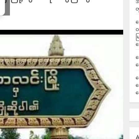
အ
တ
ရ
ဝ
မ
ရ
လ
ရ
ခ
ဟ
က