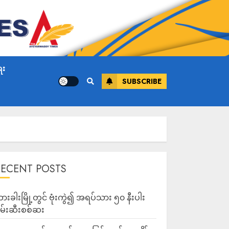
ေး
SUBSCRIBE
RECENT POSTS
ားခါးမြို့တွင် ဗုံးကွဲ၍ အရပ်သား ၅၀ နီးပါး
မ်းဆီးစစ်ဆး