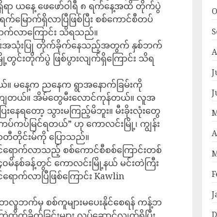
ှိရာ ယနေ့ ဖေဖော်ဝါရီ ၈ ရက်နေ့အထိ တိုက်ပွဲ
O
က်မြောက်ရှိလာပြီဖြစ်ပြီး စစ်ကောင်စီတပ်
်ရောက်လာကြောင်း သိရသည်။
S
သုံးပြု တိုက်ခိုက်နေသည့်အတွက် နှစ်ဘက်
A
ြို့တွင်းတိုက်ပွဲ ဖြစ်ပွားလျက်ရှိ‌ကြောင်း သိရ
J
ယ်။ မနေ့က ညနေက ရွာအနောက်ခြမ်းကို
J
ျတယ်။ အိမ်တွေမီးလောင်ကုန်တယ်။ လူအ
းနေရတော့ သွားမကြည့်မိဘူး။ မီးခိုးလုံးတွေ
M
ကပ်ကပ်မြင်ရတယ်” ဟု ကောလင်းမြို့၊ ကျွန်း
A
ဝတီတိုင်းမ်ကို ပြောသည်။
ဝင်ရောက်လာသည့် စစ်ကောင်စီစစ်ကြောင်းတစ်
M
၀မိနစ်ခန့်တွင် ကောလင်းမြို့နယ် မင်းတဲကြီး
F
င်ရောက်လာပြီဖြစ်ကြောင်း Kawlin
J
ဘလူဘက်မှ စစ်ကူများမပေးနိုင်စေရန် ကန့်ဘ
ြဲတိုက်ခိုက်ခြင်းများ လုပ်ဆောင်လျက်ရှိပြီး
D