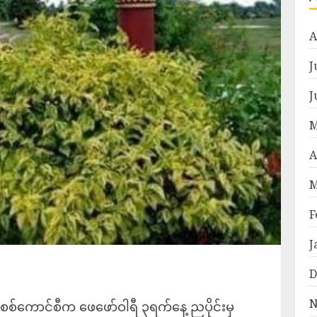
A
J
J
M
A
M
F
J
D
N
ု့ စစ်ကောင်စီက ဖေဖော်ဝါရီ ၃ရက်နေ့ ညပိုင်းမှ