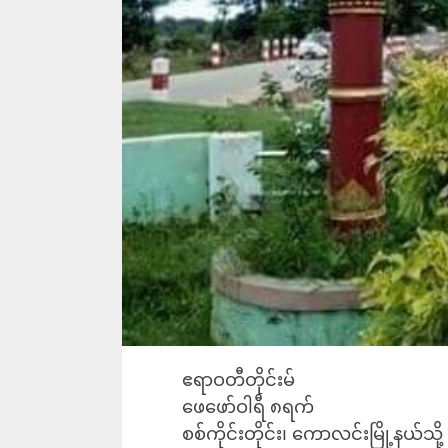
ဧရာဝတီတိုင်းမ်
ဖေဖော်ဝါရီ ၈ရက်
စစ်ကိုင်းတိုင်း၊ ကောလင်းမြို့နယ်သိ