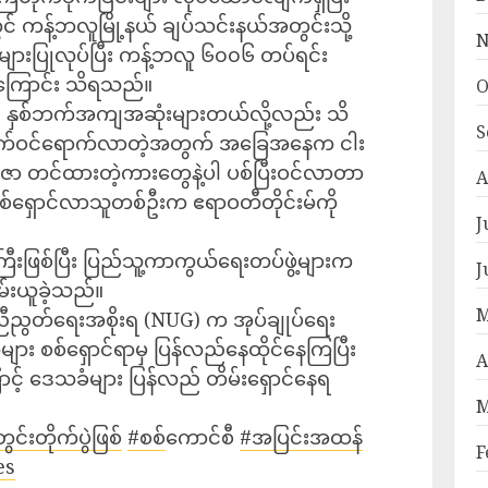
တွင် ကန့်ဘလူမြို့နယ် ချပ်သင်းနယ်အတွင်းသို့
N
ှုများပြုလုပ်ပြီး ကန့်ဘလူ ၆၀၀၆ တပ်ရင်း
းကြောင်း သိရသည်။
O
ပြီ။ နှစ်ဘက်အကျအဆုံးများတယ်လို့လည်း သိ
S
းဖောက်ဝင်ရောက်လာတဲ့အတွက် အခြေအနေက ငါး
ဇာ တင်ထားတဲ့ကားတွေနဲ့ပါ ပစ်ပြီးဝင်လာတာ
A
စစ်ရှောင်လာသူတစ်ဦးက ဧရာဝတီတိုင်းမ်ကို
J
ကြီးဖြစ်ပြီး ပြည်သူ့ကာကွယ်ရေးတပ်ဖွဲ့များက
J
မ်းယူခဲ့သည်။
M
းညီညွတ်ရေးအစိုးရ (NUG) က အုပ်ချုပ်ရေး
ျား စစ်ရှောင်ရာမှ ပြန်လည်နေထိုင်နေကြပြီး
A
ာင့် ဒေသခံများ ပြန်လည် တိမ်းရှောင်နေရ
M
တွင်းတိုက်ပွဲဖြစ်
#စစ်
​ကောင်စီ
#အပြင်းအထန်
F
es