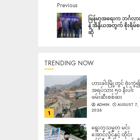
Previous
မြန်မာ့အရေးက ဘင်္ဂလားဒ
နဲ့ အိန္ဒိယအတွက် စိုးရိမ
ဆို
TRENDING NOW
ဟားခါးမြို့တွင် ဗုံးကွဲ
အရပ်သား ၅၀ နီးပါး
ဖမ်းဆီးစစ်ဆး
ADMIN
AUGUST 7,
2026
1
ရွေးတုသမ္မတ မင်း
အောင်လှိုင်နှင့် ထိုင်း