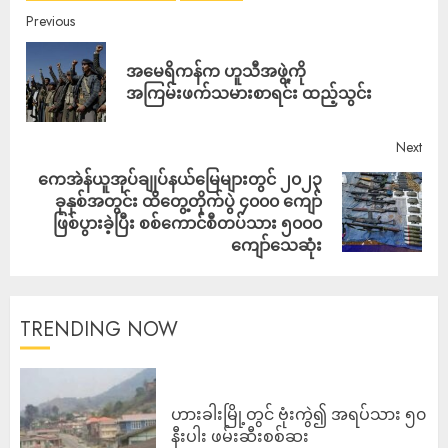
Previous
အမေရိကန်က ဟူသီအဖွဲ့ကို
အကြမ်းဖက်သမားစာရင်း ထည့်သွင်း
Next
ကေအဲန်ယူအုပ်ချုပ်နယ်မြေများတွင် ၂၀၂၃
ခုနှစ်အတွင်း ထိတွေ့တိုက်ပွဲ ၄၀၀၀ ကျော်
ဖြစ်ပွားခဲ့ပြီး စစ်ကောင်စီတပ်သား ၅၀၀၀
ကျော်သေဆုံး
TRENDING NOW
ဟားခါးမြို့တွင် ဗုံးကွဲ၍ အရပ်သား ၅၀
နီးပါး ဖမ်းဆီးစစ်ဆး