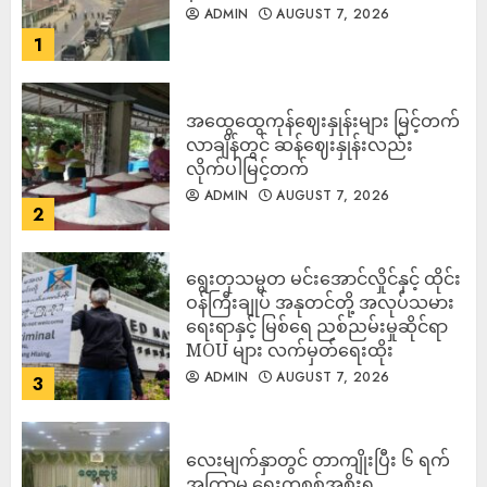
ADMIN
AUGUST 7, 2026
1
အထွေထွေကုန်ဈေးနှုန်းများ မြင့်တက်
လာချိန်တွင် ဆန်ဈေးနှုန်းလည်း
လိုက်ပါမြင့်တက်
ADMIN
AUGUST 7, 2026
2
ရွေးတုသမ္မတ မင်းအောင်လှိုင်နှင့် ထိုင်း
ဝန်ကြီးချုပ် အနုတင်တို့ အလုပ်သမား
ရေးရာနှင့် မြစ်ရေ ညစ်ညမ်းမှုဆိုင်ရာ
MOU များ လက်မှတ်ရေးထိုး
ADMIN
AUGUST 7, 2026
3
လေးမျက်နှာတွင် တာကျိုးပြီး ၆ ရက်
အကြာမှ ရွေးတုစစ်အစိုးရ