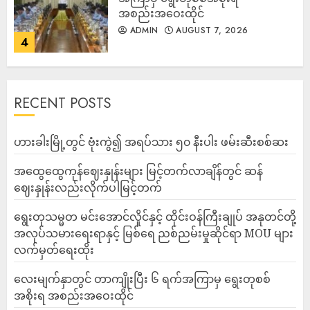
အစည်းအဝေးထိုင်
ADMIN
AUGUST 7, 2026
4
RECENT POSTS
ဟားခါးမြို့တွင် ဗုံးကွဲ၍ အရပ်သား ၅၀ နီးပါး ဖမ်းဆီးစစ်ဆး
အထွေထွေကုန်ဈေးနှုန်းများ မြင့်တက်လာချိန်တွင် ဆန်
ဈေးနှုန်းလည်းလိုက်ပါမြင့်တက်
ရွေးတုသမ္မတ မင်းအောင်လှိုင်နှင့် ထိုင်းဝန်ကြီးချုပ် အနုတင်တို့
အလုပ်သမားရေးရာနှင့် မြစ်ရေ ညစ်ညမ်းမှုဆိုင်ရာ MOU များ
လက်မှတ်ရေးထိုး
လေးမျက်နှာတွင် တာကျိုးပြီး ၆ ရက်အကြာမှ ရွေးတုစစ်
အစိုးရ အစည်းအဝေးထိုင်