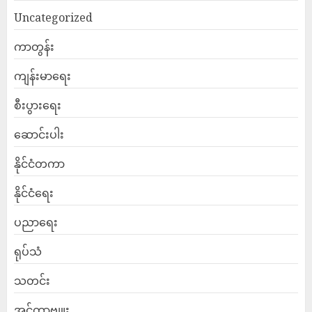
Uncategorized
ကာတွန်း
ကျန်းမာရေး
စီးပွားရေး
ဆောင်းပါး
နိုင်ငံတကာ
နိုင်ငံရေး
ပညာရေး
ရုပ်သံ
သတင်း
အင်တာဗျူး