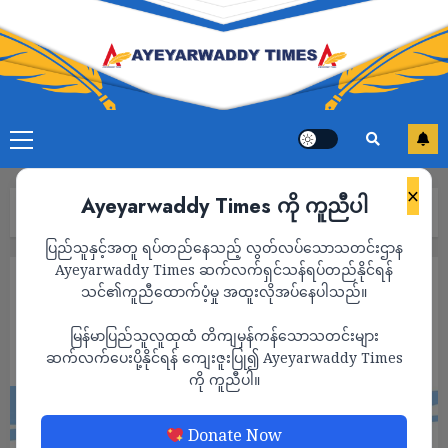
×
Ayeyarwaddy Times ကို ကူညီပါ
Home
“သေတာတောင် ဖင်ပိတ်ငြင်းတုန်း”
ပြည်သူနှင့်အတူ ရပ်တည်နေသည့် လွတ်လပ်သောသတင်းဌာန
Ayeyarwaddy Times ဆက်လက်ရှင်သန်ရပ်တည်နိုင်ရန်
ကာတွန်း
သင်၏ကူညီထောက်ပံ့မှု အထူးလိုအပ်နေပါသည်။
“သေတာတောင် ဖင်ပိတ်ငြင်းတုန်း”
မြန်မာပြည်သူလူထုထံ တိကျမှန်ကန်သောသတင်းများ
ADMIN
ဆက်လက်ပေးပို့နိုင်ရန် ကျေးဇူးပြု၍ Ayeyarwaddy Times
JANUARY 21, 2024
ကို ကူညီပါ။
Donate Now