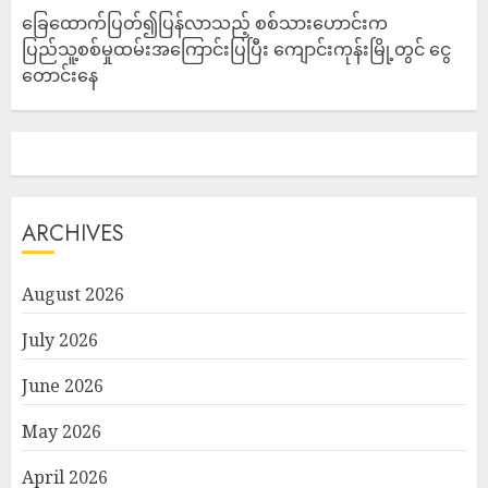
ခြေထောက်ပြတ်၍ပြန်လာသည့် စစ်သားဟောင်းက
ပြည်သူ့စစ်မှုထမ်းအကြောင်းပြပြီး ကျောင်းကုန်းမြို့တွင် ငွေ
တောင်းနေ
ARCHIVES
August 2026
July 2026
June 2026
May 2026
April 2026