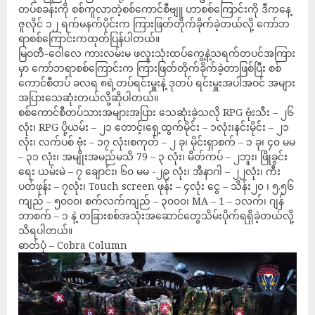
တပ်စခန်းကို စစ်ကူလာတဲ့စစ်ကောင်စီဗျူ ဟာစစ်ကြောင်းကို ဒီကနေ့
ဇူလိုင် ၁၂ ရက်မနက်ပိုင်းက ကြားဖြတ်တိုက်ခိုက်ခဲ့တယ်လို့ ကော်ဘ
ရာစစ်ကြောင်းကထုတ်ပြန်ပါတယ်။
မြဝတီ-ဝေါလေ ကားလမ်းမ ဖလူးသုံးထပ်ကွေ့နဲ့သရက်တပင်အကြား
မှာ ကော်ဘရာစစ်ကြောင်းက ကြားဖြတ်တိုက်ခိုက်ခဲ့တာဖြစ်ပြီး စစ်
ကောင်စီတပ် ခလရ ၈ရဲ့တပ်ရင်းမှူးနဲ့ ဒုတပ် ရင်းမှူးအပါအဝင် အများ
အပြားသေဆုံးတယ်လို့ဆိုပါတယ်။
စစ်ကောင်စီတပ်သားအများအပြား သေဆုံးခဲ့သလို RPG ဗုံးသီး – ၂၆
လုံး၊ RPG ပို့ယမ်း – ၂၁ တောင့်၊ရှေ့ထွက်မိုင်း – ၁လုံး၊နင်းမိုင်း – ၂၁
လုံး၊ လက်ပစ် ဗုံး – ၁၇ လုံး၊စကုတ် – ၂ ခု၊ မိုင်းရှာစက် – ၁ ခု၊ ၄၀ မမ
– ၃၁ လုံး၊ အမျိုးအမည်မသိ 79 – ၃ လုံး၊ မိတ်ကပ် – ၂ဘူး၊ ဖြိုခွင်း
ရေး ယမ်းမဲ – ၇ ချောင်း၊ ၆၀ မမ -၂၉ လုံး၊ အီနာဂါ – ၂၂လုံး၊ ကီး
ပတ်ဖုန်း – ၇လုံး၊ Touch screen ဖုန်း – ၄လုံး ငွေ – သိန်း၂၀ ၊ ၅.၅၆
ကျည် – ၅၀၀၀၊ စက်လက်ကျည် – ၃၀၀၀၊ MA – 1 – ၁လက်၊ ဂျန်
ဘာစက် – ၁ နဲ့ တခြားစစ်အသုံးအဆောင်တွေသိမ်းပိုက်ရရှိခဲ့တယ်လို့
သိရပါတယ်။
ဓာတ်ပုံ – Cobra Column