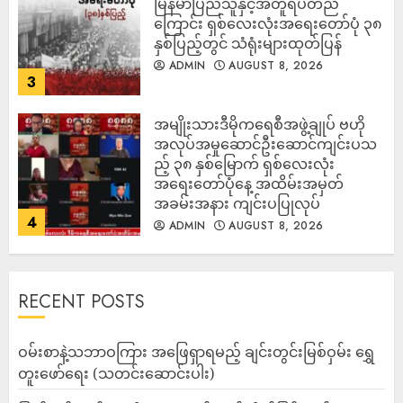
မြန်မာပြည်သူနှင့်အတူရပ်တည်
ကြောင်း ရှစ်လေးလုံးအရေးတော်ပုံ ၃၈
နှစ်ပြည့်တွင် သံရုံးများထုတ်ပြန်
ADMIN
AUGUST 8, 2026
3
အမျိုးသားဒီမိုကရေစီအဖွဲ့ချုပ် ဗဟို
အလုပ်အမှုဆောင်ဦးဆောင်ကျင်းပသ
ည့် ၃၈ နှစ်မြောက် ရှစ်လေးလုံး
အရေးတော်ပုံနေ့ အထိမ်းအမှတ်
အခမ်းအနား ကျင်းပပြုလုပ်
4
ADMIN
AUGUST 8, 2026
RECENT POSTS
ဝမ်းစာနဲ့သဘာဝကြား အဖြေရှာရမည့် ချင်းတွင်းမြစ်ဝှမ်း ရွှေ
တူးဖော်ရေး (သတင်းဆောင်းပါး)