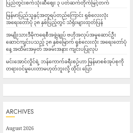
ပြည်တွင်းစက်သုံးဆီဈေး ၃ ပတ်ဆက်တိုက်မြင့်တက်
မြန်မာပြည်သူနှင့်အတူရပ်တည်ကြောင်း ရှစ်လေးလုံး
အရေးတော်ပုံ ၃၈ နှစ်ပြည့်တွင် သံရုံးများထုတ်ပြန်
အမျိုးသားဒီမိုကရေစီအဖွဲ့ချုပ် ဗဟိုအလုပ်အမှုဆောင်ဦး
ဆောင်ကျင်းပသည့် ၃၈ နှစ်မြောက် ရှစ်လေးလုံး အရေးတော်ပုံ
နေ့ အထိမ်းအမှတ် အခမ်းအနား ကျင်းပပြုလုပ်
မင်းအောင်လှိုင်ရဲ့ ဘန်ကောက်ခရီးစဉ်ဟာ မြန်မာစစ်အုပ်စုကို
တရားဝင်မှုပေးတာမဟုတ်ဘူးလို့ ထိုင်း ပြော
ARCHIVES
August 2026