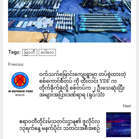
Tags:
မြဝတီ
ဝေါလေ
Previous
ဝက်သက်မြောင်းကျေးရွာမှာ တပ်စွဲထားတဲ့
စစ်ကောင်စီတပ် ကို ထီးလင်း YDF က
တိုက်ခိုက်ခဲ့လို့ စစ်တပ်က ၂ ဦးသေဆုံး​ပြီး
အများအပြားဒဏ်ရာရ (ရုပ်/သံ)
Next
ဧရာဝတီတိုင်းမ်သတင်းဌာန၏ ဇူလိုင်လ
၁၃ရက်နေ့ မနက်ပိုင်း သတင်းအစီအစဉ်