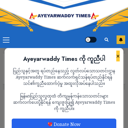
×
Ayeyarwaddy Times ကို ကူညီပါ
Home
မြဝတီ – ဝေါလေ ကြားဖြတ်တိုက်ခိုက်မှုအတွင်း မိတ်ကပ် ၂ ဘူး
ပြည်သူနှင့်အတူ ရပ်တည်နေသည့် လွတ်လပ်သောသတင်းဌာန
အပါအဝင် လက်နက်ခဲယမ်းများ ကော်ဘရာစစ်ကြောင်းမှ သိမ်းဆည်း
ရရှိ
Ayeyarwaddy Times ဆက်လက်ရှင်သန်ရပ်တည်နိုင်ရန်
သင်၏ကူညီထောက်ပံ့မှု အထူးလိုအပ်နေပါသည်။
မြန်မာပြည်သူလူထုထံ တိကျမှန်ကန်သောသတင်းများ
သတင်း
ဆက်လက်ပေးပို့နိုင်ရန် ကျေးဇူးပြု၍ Ayeyarwaddy Times
မြဝတီ – ဝေါလေ ကြားဖြတ်တိုက်ခိုက်မှုအတွင်း
ကို ကူညီပါ။
မိတ်ကပ် ၂ ဘူး အပါအဝင် လက်နက်ခဲယမ်း
များ ကော်ဘရာစစ်ကြောင်းမှ သိမ်းဆည်းရရှိ
Donate Now