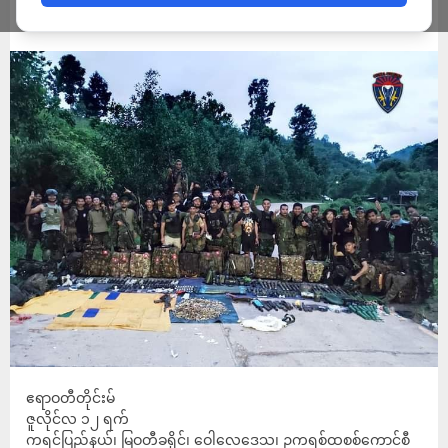
ADMIN
JULY 12, 2022
ဧရာဝတီတိုင်းမ်
ဇူလိုင်လ ၁၂ ရက်
ကရင်ပြည်နယ်၊ မြဝတီခရိုင်၊ ဝေါလေဒေသ၊ ဥကရစ်ထစစ်ကောင်စီ