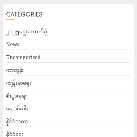
CATEGORIES
၂၀၂၅ရွေးကောက်ပွဲ
News
Uncategorized
ကာတွန်း
ကျန်းမာရေး
စီးပွားရေး
ဆောင်းပါး
နိုင်ငံတကာ
နိုင်ငံရေး