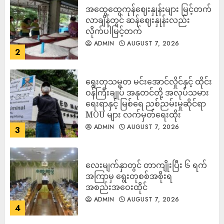
အထွေထွေကုန်ဈေးနှုန်းများ မြင့်တက်
လာချိန်တွင် ဆန်ဈေးနှုန်းလည်း
လိုက်ပါမြင့်တက်
ADMIN
AUGUST 7, 2026
2
ရွေးတုသမ္မတ မင်းအောင်လှိုင်နှင့် ထိုင်း
ဝန်ကြီးချုပ် အနုတင်တို့ အလုပ်သမား
ရေးရာနှင့် မြစ်ရေ ညစ်ညမ်းမှုဆိုင်ရာ
MOU များ လက်မှတ်ရေးထိုး
ADMIN
AUGUST 7, 2026
3
လေးမျက်နှာတွင် တာကျိုးပြီး ၆ ရက်
အကြာမှ ရွေးတုစစ်အစိုးရ
အစည်းအဝေးထိုင်
ADMIN
AUGUST 7, 2026
4