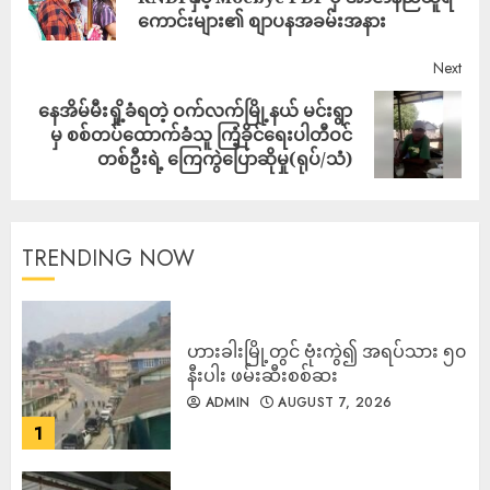
ကောင်းများ၏ စျာပနအခမ်းအနား
Next
နေအိမ်မီးရှို့ခံရတဲ့ ဝက်လက်မြို့နယ် မင်းရွာ
မှ စစ်တပ်ထောက်ခံသူ ကြံ့ခိုင်ရေးပါတီဝင်
တစ်ဦးရဲ့ ကြေကွဲပြောဆိုမှု(ရုပ်/သံ)
TRENDING NOW
ဟားခါးမြို့တွင် ဗုံးကွဲ၍ အရပ်သား ၅၀
နီးပါး ဖမ်းဆီးစစ်ဆး
ADMIN
AUGUST 7, 2026
1