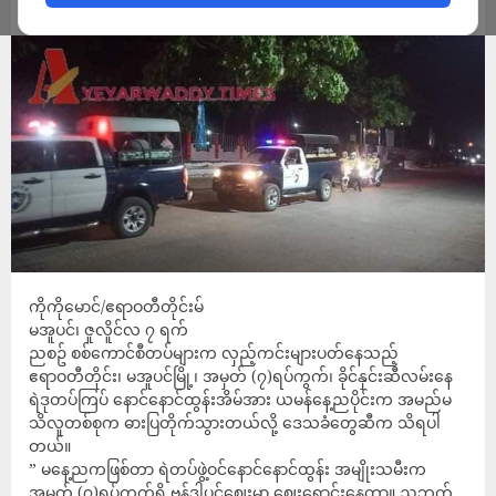
ADMIN
JULY 7, 2022
ကိုကိုမောင်/ဧရာဝတီတိုင်းမ်
မအူပင်၊ ဇူလိူင်လ ၇ ရက်
ညစဥ် စစ်ကောင်စီတပ်များက လှည့်ကင်းများပတ်နေသည့်
ဧရာဝတီတိုင်း၊ မအူပင်မြို့၊ အမှတ် (၇)ရပ်ကွက်၊ ခိုင်နှင်းဆီလမ်းနေ
ရဲဒုတပ်ကြပ် နောင်နောင်ထွန်းအိမ်အား ယမန်နေ့ညပိုင်းက အမည်မ
သိလူတစ်စုက ဓားပြတိုက်သွားတယ်လို့ ဒေသခံတွေဆီက သိရပါ
တယ်။
” မနေ့ညကဖြစ်တာ ရဲတပ်ဖွဲ့ဝင်နောင်နောင်ထွန်း အမျိုးသမီးက
အမှတ် (၇)ရပ်ကွက်ရှိ ဗန်ဒါပင်ဈေးမှာ ဈေးရောင်းနေတာ။ ညဘက်