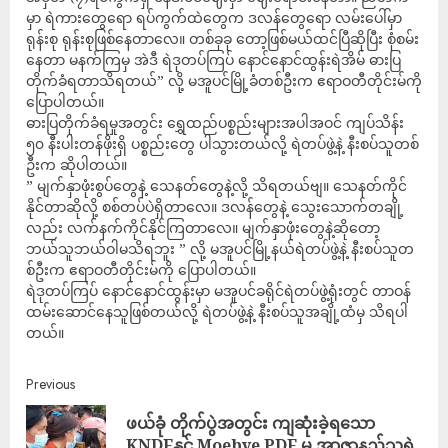
မှာ ရဲကားတွေရော ရပ်ကွက်ထဲတွေက ဒလန်တွေရော လမ်းပေါ်မှာ
ရုန်းစု ရုန်းစုဖြစ်နေတာလေ။ တစ်ခုခု တော့ဖြစ်မယ်ထင်ပြီဆိုပြီး စုံစမ်း
နေတာ မနက်ကြမှ အဲဒီ ရဲဒုတပ်ကြပ် နောင်နောင်ထွန်းရဲအိမ် ဓားပြ
တိုက်ခံရတာသိရတယ်” လို့ မအူပင်မြို့ခံတစ်ဦးက ဧရာဝတီတိုင်းမ်ကို
ပြောပါတယ်။
ဓားပြတိုက်ခံရမှုအတွင်း ရွှေထည်ပစ္စည်းများအပါအဝင် ကျပ်သိန်း
၅၀ နီးပါးတန်ဖိုးရှိ ပစ္စည်းတွေ ပါသွားတယ်လို့ ရဲတပ်ဖွဲ့နဲ့ နီးစပ်သူတစ်
ဦးက ဆိုပါတယ်။
” မျက်နှာဖုံးစွပ်တွေနဲ့ သေနတ်တွေနဲ့လို့ သိရတယ်ဗျ။ သေနတ်ကိုင်
နိုင်တာဆိုလို့ စစ်တပ်ပဲရှိတာလေ။ ဒလန်တွေနဲ့ သွေးသောက်တချို့
လည်း လက်နက်ကိုင်နိုင်ကြတာလေ။ မျက်နှာဖုံးတွေနဲ့ဆိုတော့
ဘယ်သူဘယ်ဝါမသိရဘူး ” လို့ မအူပင်မြို့နယ်ရဲတပ်ဖွဲ့နဲ့ နီးစပ်သူတ
စ်ဦးက ဧရာဝတီတိုင်းမ်ကို ပြောပါတယ်။
ရဲဒုတပ်ကြပ် နောင်နောင်ထွန်းမှာ မအူပင်ခရိုင်ရဲတပ်ဖွဲ့ရုံးတွင် တာဝန်
ထမ်းဆောင်နေသူဖြစ်တယ်လို့ ရဲတပ်ဖွဲ့နဲ့ နီးစပ်သူအချို့ထံမှ သိရပါ
တယ်။
Previous
ဖယ်ခုံ တိုက်ပွဲအတွင်း ကျဆုံးခဲ့ရ​သော
KNDFနှင့် Moebye PDF မှ အာဇာနည်သူရဲ​