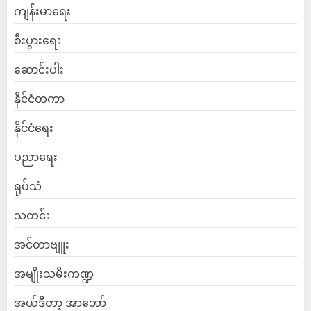
ကျန်းမာရေး
စီးပွားရေး
ဆောင်းပါး
နိုင်ငံတကာ
နိုင်ငံရေး
ပညာရေး
ရုပ်သံ
သတင်း
အင်တာဗျူး
အမျိုးသမီးကဏ္ဍ
အယ်ဒီတာ့ အာဘော်