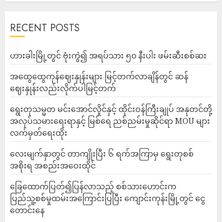
RECENT POSTS
ဟားခါးမြို့တွင် ဗုံးကွဲ၍ အရပ်သား ၅၀ နီးပါး ဖမ်းဆီးစစ်ဆး
အထွေထွေကုန်ဈေးနှုန်းများ မြင့်တက်လာချိန်တွင် ဆန်
ဈေးနှုန်းလည်းလိုက်ပါမြင့်တက်
ရွေးတုသမ္မတ မင်းအောင်လှိုင်နှင့် ထိုင်းဝန်ကြီးချုပ် အနုတင်တို့
အလုပ်သမားရေးရာနှင့် မြစ်ရေ ညစ်ညမ်းမှုဆိုင်ရာ MOU များ
လက်မှတ်ရေးထိုး
လေးမျက်နှာတွင် တာကျိုးပြီး ၆ ရက်အကြာမှ ရွေးတုစစ်
အစိုးရ အစည်းအဝေးထိုင်
ခြေထောက်ပြတ်၍ပြန်လာသည့် စစ်သားဟောင်းက
ပြည်သူ့စစ်မှုထမ်းအကြောင်းပြပြီး ကျောင်းကုန်းမြို့တွင် ငွေ
တောင်းနေ