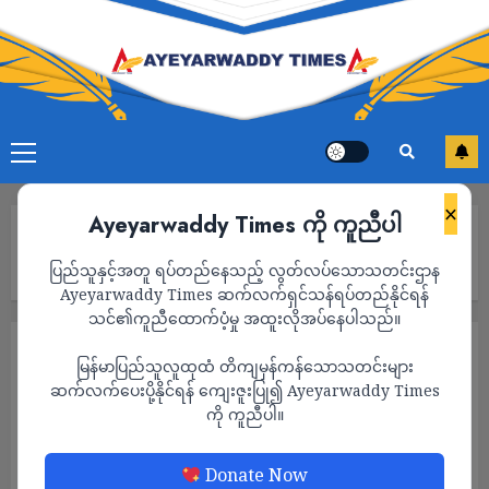
×
Ayeyarwaddy Times ကို ကူညီပါ
Home
ညစဥ် လှည့်ကင်းများပတ်နေသည့် မအူပင်မြို့မှာ ရဲဒုတပ်ကြပ်
ပြည်သူနှင့်အတူ ရပ်တည်နေသည့် လွတ်လပ်သောသတင်းဌာန
နောင်နောင်ထွန်း၏ နေအိမ် ဓားပြတိုက်ခံရ
Ayeyarwaddy Times ဆက်လက်ရှင်သန်ရပ်တည်နိုင်ရန်
သင်၏ကူညီထောက်ပံ့မှု အထူးလိုအပ်နေပါသည်။
သတင်း
မြန်မာပြည်သူလူထုထံ တိကျမှန်ကန်သောသတင်းများ
ညစဥ် လှည့်ကင်းများပတ်နေသည့် မအူပင်မြို့
ဆက်လက်ပေးပို့နိုင်ရန် ကျေးဇူးပြု၍ Ayeyarwaddy Times
ကို ကူညီပါ။
မှာ ရဲဒုတပ်ကြပ် နောင်နောင်ထွန်း၏ နေအိမ်
ဓားပြတိုက်ခံရ
Donate Now