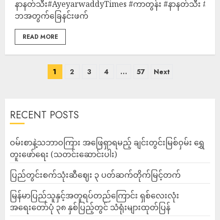
နာနတ်သီး#AyeyarwaddyTimes #ကာတွန်း #နာနတ်သီး #အ
ဘအတွက်ခြေနင်းဖက်
READ MORE
1
2
3
4
…
57
Next
RECENT POSTS
ဝမ်းစာနဲ့သဘာဝကြား အဖြေရှာရမည့် ချင်းတွင်းမြစ်ဝှမ်း ရွှေ
တူးဖော်ရေး (သတင်းဆောင်းပါး)
ပြည်တွင်းစက်သုံးဆီဈေး ၃ ပတ်ဆက်တိုက်မြင့်တက်
မြန်မာပြည်သူနှင့်အတူရပ်တည်ကြောင်း ရှစ်လေးလုံး
အရေးတော်ပုံ ၃၈ နှစ်ပြည့်တွင် သံရုံးများထုတ်ပြန်