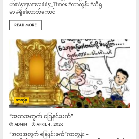
မာ#Ayeyarwaddy_Times #ကာတွန်း #ဘီရု
မာ #ရှီ၏လာဘ်ကောင်
READ MORE
ကာတွန်း
“အဘအတွက် ခြေနင်းဖက်”
ADMIN
APRIL 4, 2026
“အဘအတွက် ခြေနင်းဖက်”ကာတွန်း –