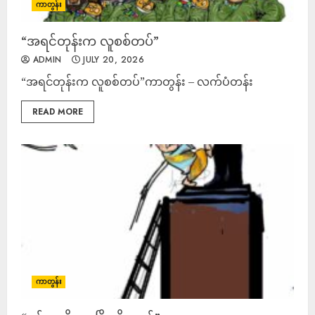
ကာတွန်း
“အရင်တုန်းက လူစစ်တပ်”
ADMIN
JULY 20, 2026
“အရင်တုန်းက လူစစ်တပ်”ကာတွန်း – လက်ပံတန်း
READ MORE
ကာတွန်း