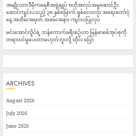
အမျိုးသားဒီမိုကရေစီအဖွဲ့ချုပ် ဗဟိုအလုပ်အမှုဆောင်ဦး
ဆောင်ကျင်းပသည့် ၃၈ နှစ်မြောက် ရှစ်လေးလုံး အရေးတော်ပုံ
နေ့ အထိမ်းအမှတ် အခမ်းအနား ကျင်းပပြုလုပ်
မင်းအောင်လှိုင်ရဲ့ ဘန်ကောက်ခရီးစဉ်ဟာ မြန်မာစစ်အုပ်စုကို
တရားဝင်မှုပေးတာမဟုတ်ဘူးလို့ ထိုင်း ပြော
ARCHIVES
August 2026
July 2026
June 2026