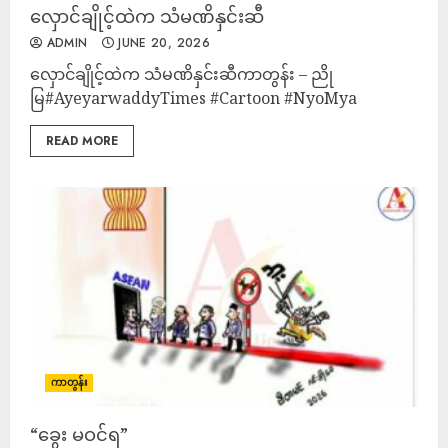
လှောင်ချိုင့်ထဲက သံမဏိနှင်းဆီ
ADMIN
JUNE 20, 2026
လှောင်ချိုင့်ထဲက သံမဏိနှင်းဆီကာတွန်း – ညို
မြ#AyeyarwaddyTimes #Cartoon #NyoMya
READ MORE
ကာတွန်း
“ခွေး မဝင်ရ”