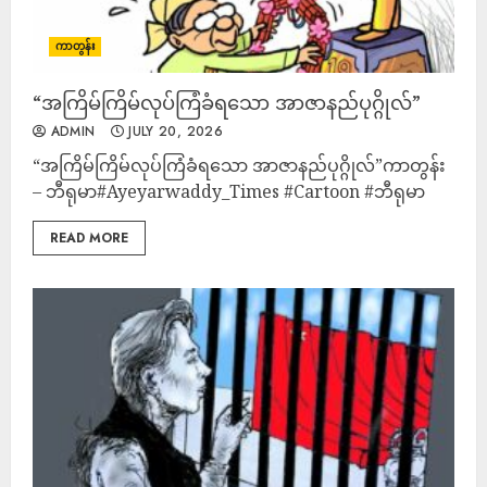
ကာတွန်း
“အကြိမ်ကြိမ်လုပ်ကြံခံရသော အာဇာနည်ပုဂ္ဂိုလ်”
ADMIN
JULY 20, 2026
“အကြိမ်ကြိမ်လုပ်ကြံခံရသော အာဇာနည်ပုဂ္ဂိုလ်”ကာတွန်း
– ဘီရုမာ#Ayeyarwaddy_Times #Cartoon #ဘီရုမာ
READ MORE