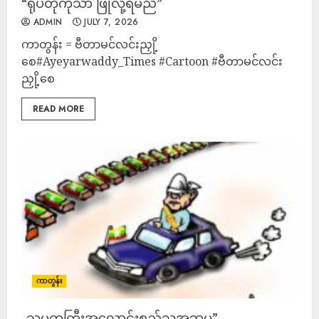
“ရုပ်တုကိုသာ ဖြိုလို့ရမည်”
ADMIN
JULY 7, 2026
ကာတွန်း = ဗီတာမင်လင်းညှို့
စေ#Ayeyarwaddy_Times #Cartoon #ဗီတာမင်လင်း
ညှို့စေ
READ MORE
ကာတွန်း
-သမ္မတကြီးအလောင်းစည်သူအဘပု”