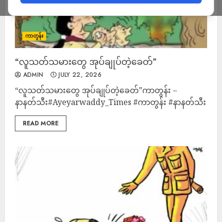
ကာတွန်း
“လူသတ်သမားတွေ အုပ်ချုပ်တဲ့ခေတ်”
ADMIN
JULY 22, 2026
“လူသတ်သမားတွေ အုပ်ချုပ်တဲ့ခေတ်”ကာတွန်း –
နာနတ်သီး#Ayeyarwaddy_Times #ကာတွန်း #နာနတ်သီး
READ MORE