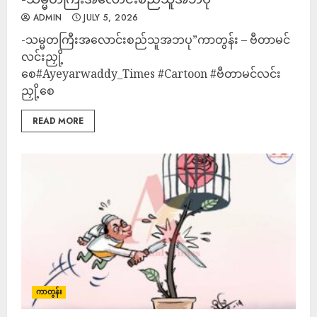
ADMIN
JULY 5, 2026
-သမ္မတကြီးအလောင်းစည်သူအဘပု”ကာတွန်း – ဗီတာမင်
လင်းညှို့
စေ#Ayeyarwaddy_Times #Cartoon #ဗီတာမင်လင်း
ညှို့စေ
READ MORE
ကာတွန်း