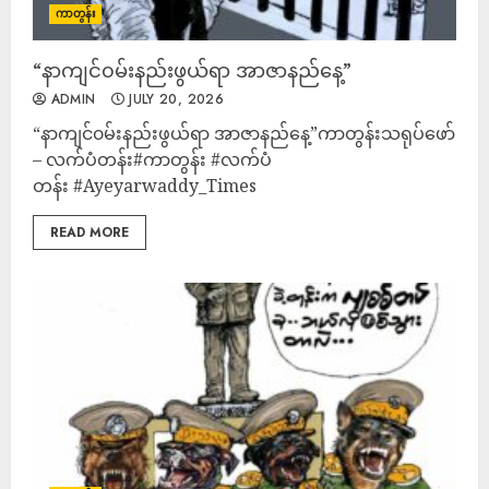
ကာတွန်း
“နာကျင်၀မ်းနည်းဖွယ်ရာ အာဇာနည်နေ့”
ADMIN
JULY 20, 2026
“နာကျင်၀မ်းနည်းဖွယ်ရာ အာဇာနည်နေ့”ကာတွန်းသရုပ်ဖော်
– လက်ပံတန်း#ကာတွန်း #လက်ပံ
တန်း #Ayeyarwaddy_Times
READ MORE