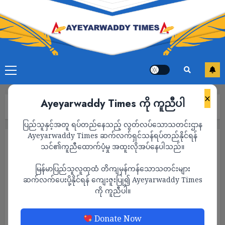
×
Ayeyarwaddy Times ကို ကူညီပါ
Home
ကာတွန်း
ပြည်သူနှင့်အတူ ရပ်တည်နေသည့် လွတ်လပ်သောသတင်းဌာန
Ayeyarwaddy Times ဆက်လက်ရှင်သန်ရပ်တည်နိုင်ရန်
ကာတွန်း
သင်၏ကူညီထောက်ပံ့မှု အထူးလိုအပ်နေပါသည်။
မြန်မာပြည်သူလူထုထံ တိကျမှန်ကန်သောသတင်းများ
ဆက်လက်ပေးပို့နိုင်ရန် ကျေးဇူးပြု၍ Ayeyarwaddy Times
ကို ကူညီပါ။
Donate Now