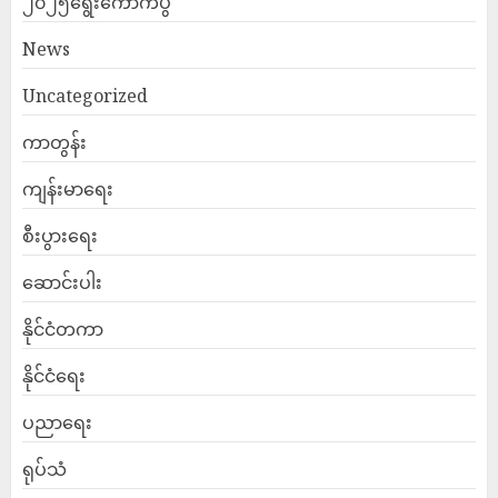
၂၀၂၅ရွေးကောက်ပွဲ
News
Uncategorized
ကာတွန်း
ကျန်းမာရေး
စီးပွားရေး
ဆောင်းပါး
နိုင်ငံတကာ
နိုင်ငံရေး
ပညာရေး
ရုပ်သံ