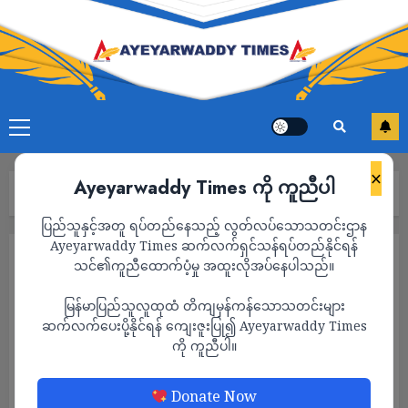
×
Ayeyarwaddy Times ကို ကူညီပါ
Home
ကာတွန်း
ပြည်သူနှင့်အတူ ရပ်တည်နေသည့် လွတ်လပ်သောသတင်းဌာန
Ayeyarwaddy Times ဆက်လက်ရှင်သန်ရပ်တည်နိုင်ရန်
ကာတွန်း
သင်၏ကူညီထောက်ပံ့မှု အထူးလိုအပ်နေပါသည်။
မြန်မာပြည်သူလူထုထံ တိကျမှန်ကန်သောသတင်းများ
ဆက်လက်ပေးပို့နိုင်ရန် ကျေးဇူးပြု၍ Ayeyarwaddy Times
ကို ကူညီပါ။
Donate Now