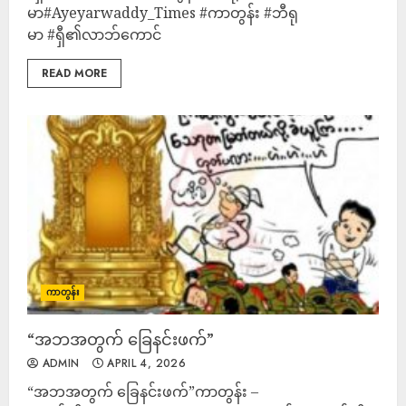
မာ#Ayeyarwaddy_Times #ကာတွန်း #ဘီရု
မာ #ရှီ၏လာဘ်ကောင်
READ MORE
ကာတွန်း
“အဘအတွက် ခြေနင်းဖက်”
ADMIN
APRIL 4, 2026
“အဘအတွက် ခြေနင်းဖက်”ကာတွန်း –