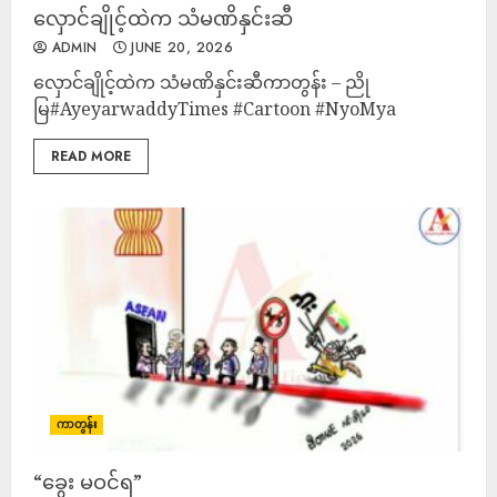
လှောင်ချိုင့်ထဲက သံမဏိနှင်းဆီ
ADMIN
JUNE 20, 2026
လှောင်ချိုင့်ထဲက သံမဏိနှင်းဆီကာတွန်း – ညို
မြ#AyeyarwaddyTimes #Cartoon #NyoMya
READ MORE
ကာတွန်း
“ခွေး မဝင်ရ”