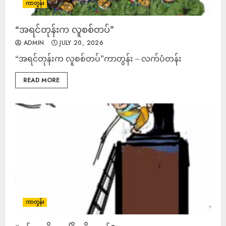
ကာတွန်း
“အရင်တုန်းက လူစစ်တပ်”
ADMIN
JULY 20, 2026
“အရင်တုန်းက လူစစ်တပ်”ကာတွန်း – လက်ပံတန်း
READ MORE
ကာတွန်း