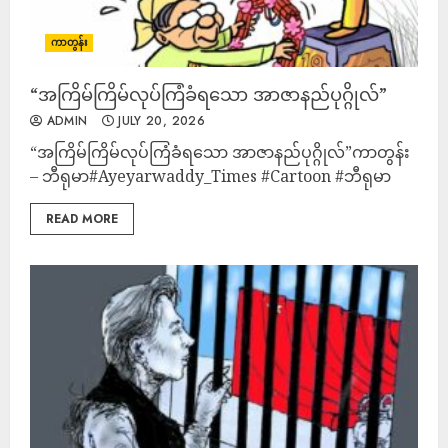
ကာတွန်း
“အကြိမ်ကြိမ်လုပ်ကြံခံရသော အာဇာနည်ပုဂ္ဂိုလ်”
ADMIN
JULY 20, 2026
“အကြိမ်ကြိမ်လုပ်ကြံခံရသော အာဇာနည်ပုဂ္ဂိုလ်”ကာတွန်း
– ဘီရုမာ#Ayeyarwaddy_Times #Cartoon #ဘီရုမာ
READ MORE