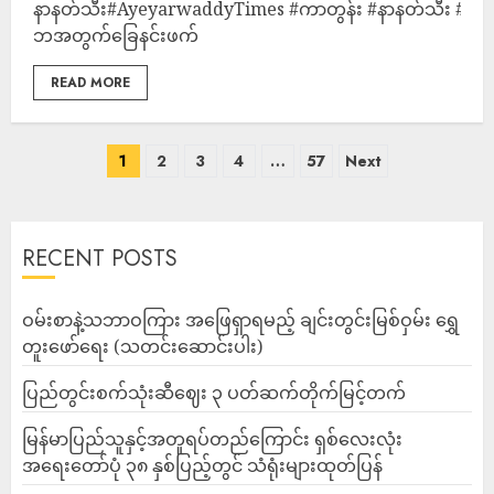
နာနတ်သီး#AyeyarwaddyTimes #ကာတွန်း #နာနတ်သီး #အ
ဘအတွက်ခြေနင်းဖက်
READ MORE
1
2
3
4
…
57
Next
RECENT POSTS
ဝမ်းစာနဲ့သဘာဝကြား အဖြေရှာရမည့် ချင်းတွင်းမြစ်ဝှမ်း ရွှေ
တူးဖော်ရေး (သတင်းဆောင်းပါး)
ပြည်တွင်းစက်သုံးဆီဈေး ၃ ပတ်ဆက်တိုက်မြင့်တက်
မြန်မာပြည်သူနှင့်အတူရပ်တည်ကြောင်း ရှစ်လေးလုံး
အရေးတော်ပုံ ၃၈ နှစ်ပြည့်တွင် သံရုံးများထုတ်ပြန်