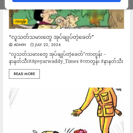
ကာတွန်း
“လူသတ်သမားတွေ အုပ်ချုပ်တဲ့ခေတ်”
ADMIN
JULY 22, 2026
“လူသတ်သမားတွေ အုပ်ချုပ်တဲ့ခေတ်”ကာတွန်း –
နာနတ်သီး#Ayeyarwaddy_Times #ကာတွန်း #နာနတ်သီး
READ MORE