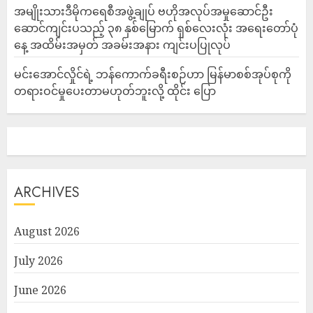
အမျိုးသားဒီမိုကရေစီအဖွဲ့ချုပ် ဗဟိုအလုပ်အမှုဆောင်ဦး
ဆောင်ကျင်းပသည့် ၃၈ နှစ်မြောက် ရှစ်လေးလုံး အရေးတော်ပုံ
နေ့ အထိမ်းအမှတ် အခမ်းအနား ကျင်းပပြုလုပ်
မင်းအောင်လှိုင်ရဲ့ ဘန်ကောက်ခရီးစဉ်ဟာ မြန်မာစစ်အုပ်စုကို
တရားဝင်မှုပေးတာမဟုတ်ဘူးလို့ ထိုင်း ပြော
ARCHIVES
August 2026
July 2026
June 2026