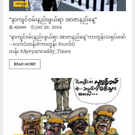
ကာတွန်း
“နာကျင်၀မ်းနည်းဖွယ်ရာ အာဇာနည်နေ့”
ADMIN
JULY 20, 2026
“နာကျင်၀မ်းနည်းဖွယ်ရာ အာဇာနည်နေ့”ကာတွန်းသရုပ်ဖော်
– လက်ပံတန်း#ကာတွန်း #လက်ပံ
တန်း #Ayeyarwaddy_Times
READ MORE