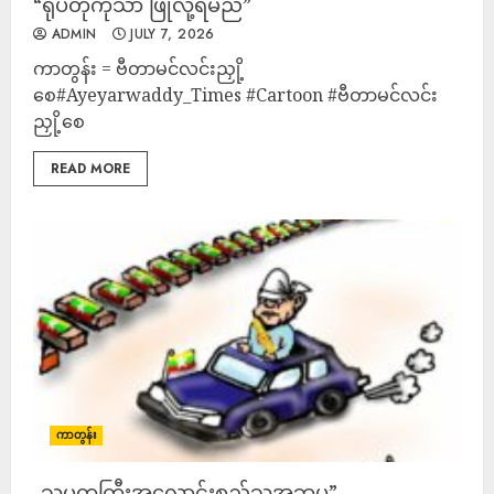
“ရုပ်တုကိုသာ ဖြိုလို့ရမည်”
ADMIN
JULY 7, 2026
ကာတွန်း = ဗီတာမင်လင်းညှို့
စေ#Ayeyarwaddy_Times #Cartoon #ဗီတာမင်လင်း
ညှို့စေ
READ MORE
ကာတွန်း
-သမ္မတကြီးအလောင်းစည်သူအဘပု”