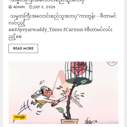
ADMIN
JULY 5, 2026
-သမ္မတကြီးအလောင်းစည်သူအဘပု”ကာတွန်း – ဗီတာမင်
လင်းညှို့
စေ#Ayeyarwaddy_Times #Cartoon #ဗီတာမင်လင်း
ညှို့စေ
READ MORE
ကာတွန်း