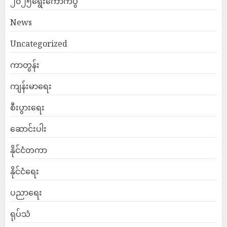
၂၀၂၅ရွေးကောက်ပွဲ
News
Uncategorized
ကာတွန်း
ကျန်းမာရေး
စီးပွားရေး
ဆောင်းပါး
နိုင်ငံတကာ
နိုင်ငံရေး
ပညာရေး
ရုပ်သံ