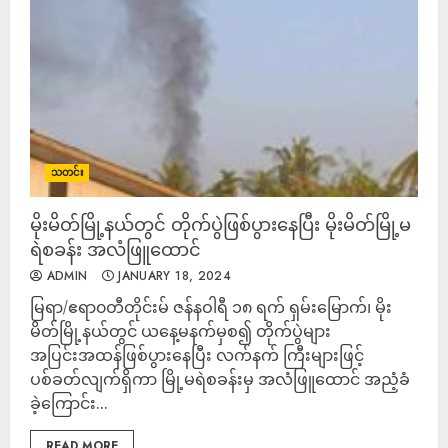
သတင်း
မိုးမိတ်မြို့နယ်တွင် တိုက်ပွဲဖြစ်ပွားနေပြီး မိုးမိတ်မြို့မ
ရဲစခန်း အလံဖြူထောင်
ADMIN
JANUARY 18, 2024
မြရာ/ဧရာ၀တီတိုင်းမ် ဇန်နဝါရီ ၁၈ ရက် ရှမ်းမြောက်၊ မိုး
မိတ်မြို့နယ်တွင် ယနေ့မနက်မှစ၍ တိုက်ပွဲများ
အပြင်းအထန်ဖြစ်ပွားနေပြီး လက်နက် ကြီးများဖြင့်
ပစ်ခတ်လျက်ရှိကာ မြို့မရဲစခန်းမှ အလံဖြူထောင် အညံ့ခံ
ခဲ့ကြောင်း...
READ MORE