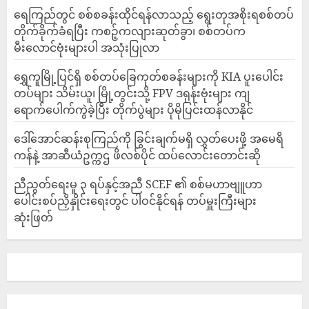
ရေကြည်တွင် စစ်စခန်းထိုင်ရန်လာသည့် ရွေးတုအစိုးရစစ်တပ်
တိုက်ခိုက်ခံရပြီး ကစဉ့်ကလျားဆုတ်ခွာ၊ စစ်တပ်က
မီးလောင်ဗုံးများပါ အသုံးပြုလာ
‎ရွှေကူမြို့ပြင်ရှိ စစ်တပ်ခြေကုတ်စခန်းများကို KIA ပူးပေါင်း
တပ်များ သိမ်းယူ၊ မြို့တွင်းသို့ FPV ဒရုန်းဗုံးများ ကျ
ရောက်ပေါက်ကွဲခဲ့ပြီး တိုက်ပွဲများ ပိုမိုပြင်းထန်လာနိုင်
ဒေါ်အောင်ဆန်းစုကြည်ကို ခြွင်းချက်မရှိ လွှတ်ပေးဖို့ အမေရိ
ကန်နဲ့ အာဆီယံဥက္ကဌ ဖိလစ်ပိုင် ထပ်လောင်းတောင်းဆို
ညီညွတ်ရေးမူ ၃ ရပ်နှင့်အညီ SCEF ၏ စစ်မဟာဗျူဟာ
ပေါင်းစပ်ညှိနှိုင်းရေးတွင် ပါဝင်နိုင်ရန် တပ်မှူးကြီးများ
ဆုံးဖြတ်