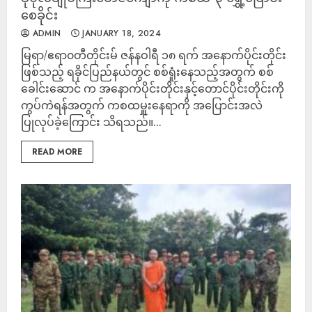
စေခိုင်း
ADMIN
JANUARY 18, 2024
မြရာ/ဧရာ၀တီတိုင်းမ် ဇန်နဝါရီ ၁၈ ရက် အနောက်ပိုင်းတိုင်း
ဖြစ်သည့် ရခိုင်ပြည်နယ်တွင် စစ်ရှုံးနေသည့်အတွက် စစ်
ခေါင်းဆောင် က အနောက်ပိုင်းတိုင်းနှင့်တောင်ပိုင်းတိုင်းကို
ကွပ်ကဲရန်အတွက် ကစထမှူးနေရာကို အပြောင်းအလဲ
ပြုလုပ်ခဲ့ကြောင်း သိရသည်။...
READ MORE