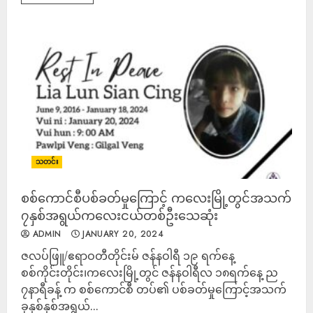
သတင်း
စစ်ကောင်စီပစ်ခတ်မှုကြောင့် ကလေးမြို့တွင်အသက်
၇နှစ်အရွယ်ကလေးငယ်တစ်ဦးသေဆုံး
ADMIN
JANUARY 20, 2024
ဇလပ်ဖြူ/ဧရာဝတီတိုင်းမ် ဇန်နဝါရီ ၁၉ ရက်နေ့
စစ်ကိုင်းတိုင်း၊ကလေးမြို့တွင် ဇန်နဝါရီလ ၁၈ရက်နေ့ ည
၇နာရီခန့် က စစ်ကောင်စီ တပ်၏ ပစ်ခတ်မှုကြောင့်အသက်
ခုနှစ်နှစ်အရွယ်...