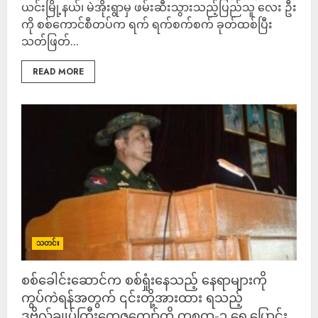
ယင်းမြို့နယ်၊ မဲအိုးရွာမှ ဖမ်းဆီးသွားသည့်ပြည်သူ လေး ဦး
ကို စစ်ကောင်စီတပ်က ရက် ရက်စက်စက် ခုတ်ထစ်ပြီး
သတ်ဖြတ်...
READ MORE
သတင်း
စစ်ခေါင်းဆောင်က စစ်ရှုံးနေသည့် နေရာများကို
ကွပ်ကဲရန်အတွက် ၎င်းတို့အားထား ရသည့်
ဒုဗိုလ်ချုပ်ကြီးတေဇကျော်ကို ကစထ-၃ ရွှေ့ပြောင်း