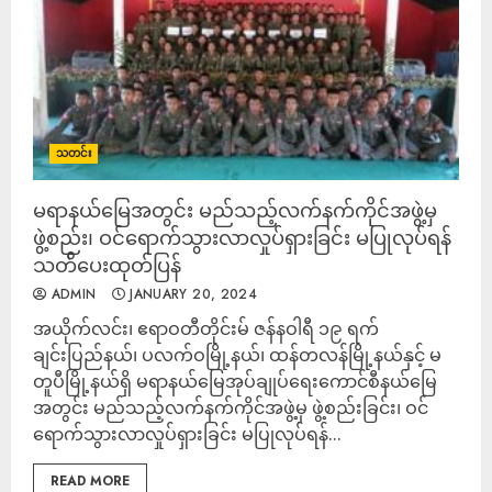
သတင်း
မရာနယ်မြေအတွင်း မည်သည့်လက်နက်ကိုင်အဖွဲ့မှ
ဖွဲ့စည်း၊ ဝင်ရောက်သွားလာလှုပ်ရှားခြင်း မပြုလုပ်ရန်
သတ်ိပေးထုတ်ပြန်
ADMIN
JANUARY 20, 2024
အယိုက်လင်း၊ ဧရာဝတီတိုင်းမ် ဇန်နဝါရီ ၁၉ ရက်
ချင်းပြည်နယ်၊ ပလက်ဝမြို့နယ်၊ ထန်တလန်မြို့နယ်နှင့် မ
တူပီမြို့နယ်ရှိ မရာနယ်မြေအုပ်ချုပ်ရေးကောင်စီနယ်မြေ
အတွင်း မည်သည့်လက်နက်ကိုင်အဖွဲ့မှ ဖွဲ့စည်းခြင်း၊ ဝင်
ရောက်သွားလာလှုပ်ရှားခြင်း မပြုလုပ်ရန်...
READ MORE