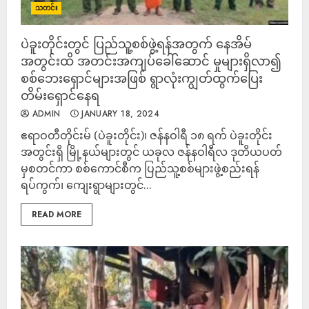
သတင်း
ပဲခူးတိုင်းတွင် ပြည်သူ့စစ်ဖွဲ့ရန်အတွက် နေအိမ်
အတွင်းထိ အတင်းအကျပ်ခေါ်ဆောင် မှုများရှိလာ၍
စစ်ဘေးရှောင်များအဖြစ် ရွာလုံးကျွတ်ထွက်ပြေး
တိမ်းရှောင်နေရ
ADMIN
JANUARY 18, 2024
ဧရာဝတီတိုင်းမ် (ပဲခူးတိုင်း)၊ ဇန်နဝါရီ ၁၈ ရက် ပဲခူးတိုင်း
အတွင်းရှိ မြို့နယ်များတွင် ယခုလ ဇန်နဝါရီလ ဒုတိယပတ်
မှစတင်ကာ စစ်ကောင်စီက ပြည်သူ့စစ်များဖွဲ့စည်းရန်
ရပ်ကွက်၊ ကျေးရွာများတွင်...
READ MORE