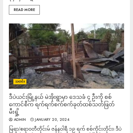
READ MORE
သတင်း
ဒီပဲယင်းမြို့နယ် မဲအိုးရွာမှာ ဒေသခံ ၄ ဦးကို စစ်
ကောင်စီက ရက်ရက်စက်စက်ခုတ်ထစ်သတ်ဖြတ်
မီးရှို့
ADMIN
JANUARY 20, 2024
မြရာ/ဧရာ၀တီတိုင်းမ် ဇန်နဝါရီ ၁၉ ရက် စစ်ကိုင်းတိုင်း၊ ဒီပဲ