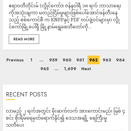
ဧရာဝတီတိုင်းမ် (လွိုင်ကော်)၊ ဇန်နဝါရီ ၁၈ ရက် ဘာသာရေး
ကိုအသုံးချကာ မတည်ငြိမ်မှုများဖြစ်ပေါ်အောင်ဖန်တီးနေ
သည့် စစ်ကောင်စီ က KNPPနှင့် PDF တပ်ဖွဲ့ဝင်များမှာ လွို
င်ကော်မြို့ပေါ်ရှိ မြို့နာမ်ရွှေစေတီတော်ကို...
READ MORE
Previous
1
…
959
960
961
962
963
964
965
…
1,699
Next
RECENT POSTS
လာမည့် ၂ ရက်အတွင်း မိုးဆက်လက် အားကောင်းမည်၊ မြစ် ၄
စင်း စိုးရိမ်ရေမှတ်ရောက်နိုင်၍ ဒေသအချို့ ရေကြီးမှု
သတိပေး