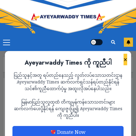
×
Ayeyarwaddy Times ကို ကူညီပါ
Home
သတင်း
Page 962
ပြည်သူနှင့်အတူ ရပ်တည်နေသည့် လွတ်လပ်သောသတင်းဌာန
Ayeyarwaddy Times ဆက်လက်ရှင်သန်ရပ်တည်နိုင်ရန်
သတင်း
သင်၏ကူညီထောက်ပံ့မှု အထူးလိုအပ်နေပါသည်။
မြန်မာပြည်သူလူထုထံ တိကျမှန်ကန်သောသတင်းများ
ဆက်လက်ပေးပို့နိုင်ရန် ကျေးဇူးပြု၍ Ayeyarwaddy Times
ကို ကူညီပါ။
Donate Now