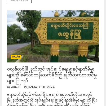
သတင်း
ဇလွန်တွင်မြို့နယ်တွင် အုပ်ချုပ်ရေးမှူးနှင့်ရာအိမ်မှူး
များကို စစ်သင်တန်းတက်ခိုင်း၍ နှုတ်ထွက်စာတင်မှု
များ ပြုလုပ်
ADMIN
JANUARY 18, 2024
ဧရာဝတီတိုင်းမ် ဇန်နဝါရီ ၁၈ ရက် ဧရာဝတီတိုင်း၊ ဇလွန်
မြို့နယ်အတွင်းရှိ အုပ်ချုပ်ရေးမှူးနှင့် ရာအိမ်မှူး များကို ပြီး
ခဲ့သည့် ဇန်နဝါရီလ ဒုတိယအပတ်ကစပြီး နှစ်ပတ်ကြာ