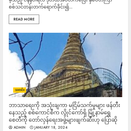
စစ်သင်တန်းတက်ရောက်ခိုင်း၍...
READ MORE
သတင်း
ဘာသာရေးကို အသုံးချကာ မငြိမ်သက်မှုများ ဖန်တီး
နေသည့် စစ်ကောင်စီက လွိုင်ကော်ရှိ မြို့နာမ်ရွှေ
စေတီကို တော်လှန်ရေးအဖွဲ့များဖျက်ဆီးဟု ပြောဆို
ADMIN
JANUARY 18, 2024