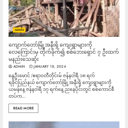
သတင်း
ကျောက်တော်မြို့အနီးရှိ ကျေးရွာများကို
လေကြောင်းမှ တိုက်ခိုက်၍ စစ်ဘေးရှောင် ၇ ဦးထက်
မနည်းသေဆုံး
ADMIN
JANUARY 18, 2024
နွေဦးမောင် /ဧရာဝတီတိုင်းမ် ဇန်နဝါရီ ၁၈ ရက်
ရခိုင်ပြည်နယ် ကျောက်တော်မြို့အနီးရှိ ကျေးရွာများကို
ယမန်နေ့ ဇန်နဝါရီ ၁၇ ရက်နေ့ ညနေပိုင်းတွင် စစ်ကောင်စီ
တပ်က...
READ MORE