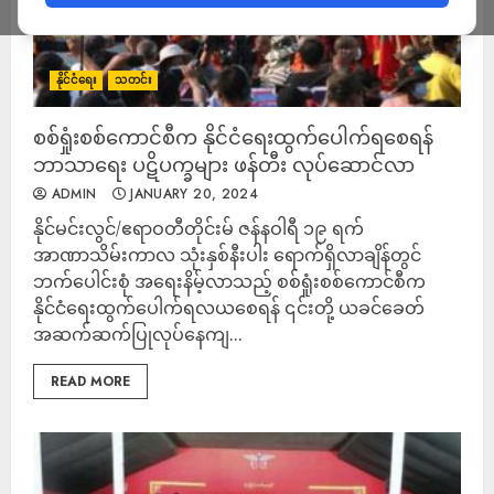
နိုင်ငံရေး
သတင်း
စစ်ရှုံးစစ်ကောင်စီက နိုင်ငံရေးထွက်ပေါက်ရစေရန်
ဘာသာရေး ပဋိပက္ခများ ဖန်တီး လုပ်ဆောင်လာ
ADMIN
JANUARY 20, 2024
နိုင်မင်းလွင်/ဧရာဝတီတိုင်းမ် ဇန်နဝါရီ ၁၉ ရက်
အာဏာသိမ်းကာလ သုံးနှစ်နီးပါး ရောက်ရှိလာချိန်တွင်
ဘက်ပေါင်းစုံ အရေးနိမ့်လာသည့် စစ်ရှုံးစစ်ကောင်စီက
နိုင်ငံရေးထွက်ပေါက်ရလယစေရန် ၎င်းတို့ ယခင်ခေတ်
အဆက်ဆက်ပြုလုပ်နေကျ...
READ MORE