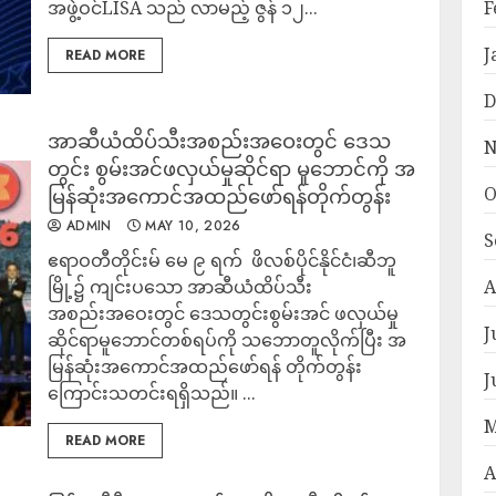
အဖွဲ့ဝင်LISA သည် လာမည့် ဇွန် ၁၂...
F
J
READ MORE
D
အာဆီယံထိပ်သီးအစည်းအဝေးတွင် ဒေသ
N
တွင်း စွမ်းအင်ဖလှယ်မှုဆိုင်ရာ မူဘောင်ကို အ
O
မြန်ဆုံးအကောင်အထည်ဖော်ရန်တိုက်တွန်း
ADMIN
MAY 10, 2026
S
ဧရာဝတီတိုင်းမ် ‎မေ ၉ ရက် ‎ ဖိလစ်ပိုင်နိုင်ငံ၊ဆီဘူ
မြို့၌ ကျင်းပသော အာဆီယံထိပ်သီး
A
အစည်းအဝေးတွင် ဒေသတွင်းစွမ်းအင် ဖလှယ်မှု
J
ဆိုင်ရာမူဘောင်တစ်ရပ်ကို သဘောတူလိုက်ပြီး အ
မြန်ဆုံးအ‌ကောင်အထည်ဖော်ရန် တိုက်တွန်း
J
ကြောင်းသတင်းရရှိသည်။ ‎...
M
READ MORE
A