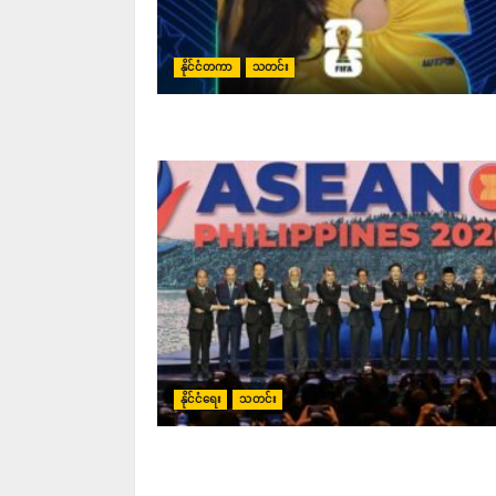
နိုင်ငံတကာ
သတင်း
နိုင်ငံရေး
သတင်း