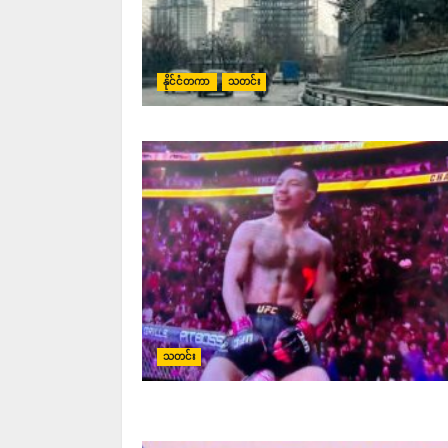
နိုင်ငံတကာ
သတင်း
သတင်း