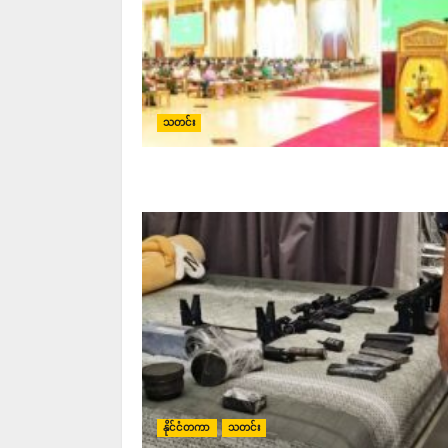
သတင်း
နိုင်ငံတကာ
သတင်း