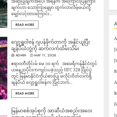
အဆိုပြုချက်အပေါ် အီရန်က အကြောင်းပြန်ကြား
ချက်ဟာ သောကြာနေ့မှာ ထွက်လာလိမ့်မယ်လို့
မျှော်လင့်ထားကြောင်း...
READ MORE
A
ဂျော့ရှူဝါဗန် ဂျပန်ဖိုက်တာကို အနိုင်ယူပြီး
ချန်ပီယံဘွဲ့ကို ဆက်လက်ထိမ်းသိမ်း
J
ADMIN
MAY 11, 2026
J
ဧရာ၀တီတိုင်းမ် မေ ၁၀ ရက် အမေရိကန်နိုင်ငံတွင်
ယနေ့ညပိုင်းကကျင်းပခဲ့သည့် UFC 328 ပြိုင်ပွဲ
M
တွင် မြန်မာနိုင်ငံကိုယ်စားပြု ဖလိုင်းဝိတ်လက်ရှိ
ချန်ပီယံ ဂျော့ရှူဝါဗန်က ပြိုင်ဘက်...
A
M
READ MORE
F
မြန်မာစစ်အုပ်စုကို အာဆီယံအစည်းအဝေး
J