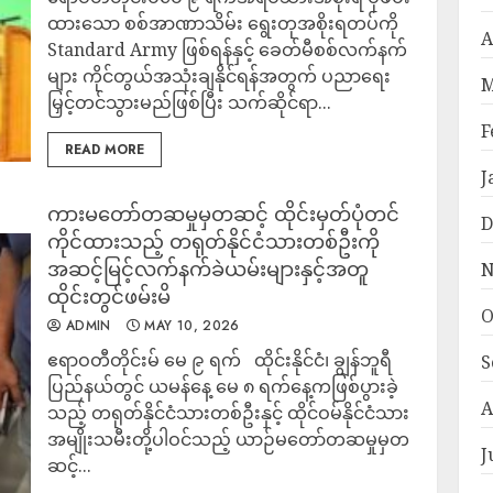
ထားသော စစ်အာဏာသိမ်း ရွေးတုအစိုးရတပ်ကို
A
Standard Army ဖြစ်ရန်နှင့် ခေတ်မီစစ်လက်နက်
များ ကိုင်တွယ်အသုံးချနိုင်ရန်အတွက် ပညာရေး
M
မြှင့်တင်သွားမည်ဖြစ်ပြီး သက်ဆိုင်ရာ...
F
READ MORE
J
ကားမတော်တဆမှုမှတဆင့် ထိုင်းမှတ်ပုံတင်
D
ကိုင်ထားသည့် တရုတ်နိုင်ငံသားတစ်ဦးကို
အဆင့်မြင့်လက်နက်ခဲယမ်းများနှင့်အတူ
N
ထိုင်းတွင်ဖမ်းမိ
O
ADMIN
MAY 10, 2026
ဧရာဝတီတိုင်းမ် မေ ၉ ရက် ထိုင်းနိုင်ငံ၊ ချွန်ဘူရီ
S
ပြည်နယ်တွင် ယမန်နေ့ မေ ၈ ရက်နေ့ကဖြစ်ပွားခဲ့
A
သည့် တရုတ်နိုင်ငံသားတစ်ဦးနှင့် ထိုင်ဝမ်နိုင်ငံသား
အမျိုးသမီးတို့ပါဝင်သည့် ယာဉ်မတော်တဆမှုမှတ
J
ဆင့်...