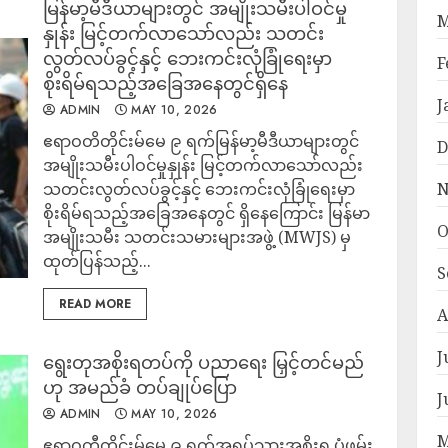
မြန်မာ့မီဒီယာများတွင် အမျိုးသမီးပါဝင်မှု
M
နှုန်း မြင့်တက်လာသော်လည်း သတင်း
လွတ်လပ်ခွင့်နှင့် ဘေးကင်းလုံခြုံရေးမှာ
F
စိုးရိမ်ရသည့်အခြေအနေတွင်ရှိနေ
J
ADMIN
MAY 10, 2026
ဧရာဝတိတိုင်းမ်မေ ၉ ရက်မြန်မာ့မီဒီယာများတွင်
D
အမျိုးသမီးပါဝင်မှုနှုန်း မြင့်တက်လာသော်လည်း
သတင်းလွတ်လပ်ခွင့်နှင့် ဘေးကင်းလုံခြုံရေးမှာ
N
စိုးရိမ်ရသည့်အခြေအနေတွင် ရှိနေကြောင်း မြန်မာ
O
အမျိုးသမီး သတင်းသမားများအဖွဲ့ (MWJS) မှ
ထုတ်ပြန်သည့်...
S
READ MORE
A
J
ရွေးတုအစိုးရတပ်ကို ပညာရေး မြှင့်တင်မည်
ဟု အမည်ခံ တပ်ချုပ်ပြော
J
ADMIN
MAY 10, 2026
M
ဧရာဝတီတိုင်းမ်မေ ၉ ရက်အရပ်သားအစိုးရ ပုံဖမ်း