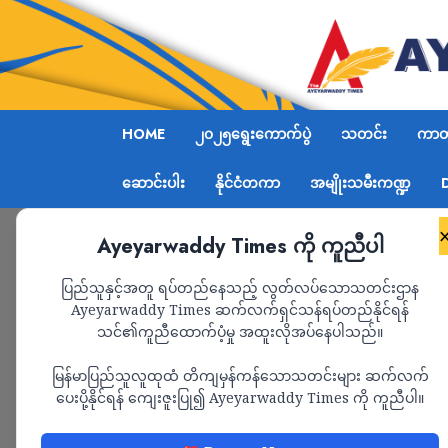
HOME
၂၀၂၅ရွေးကောက်ပွဲ
သတင်း
ကာတွ
ဆောင်းပါး
နိုင်ငံတကာ
အမျိုးသမီးကဏ္ဍ
Ayeyarwaddy Times ကို ကူညီပါ
Home
2026
Page 95
ပြည်သူနှင့်အတူ ရပ်တည်နေသည့် လွတ်လပ်သောသတင်းဌာန
Ayeyarwaddy Times ဆက်လက်ရှင်သန်ရပ်တည်နိုင်ရန်
Year:
2026
သင်၏ကူညီထောက်ပံ့မှု အထူးလိုအပ်နေပါသည်။
မြန်မာပြည်သူလူထုထံ တိကျမှန်ကန်သောသတင်းများ ဆက်လက်
ပေးပို့နိုင်ရန် ကျေးဇူးပြု၍ Ayeyarwaddy Times ကို ကူညီပါ။