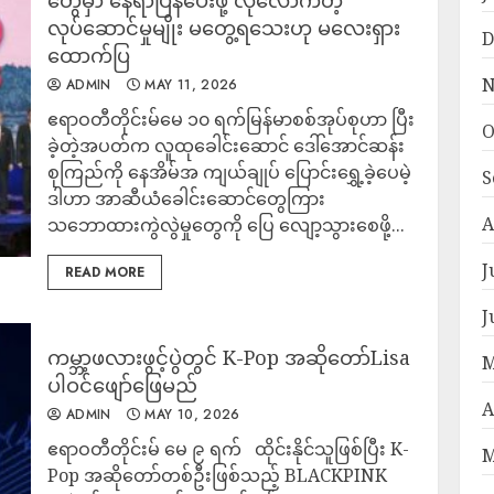
တွေမှာ နေရာပြန်ပေးဖို့ လုံလောက်တဲ့
လုပ်ဆောင်မှုမျိုး မတွေ့ရသေးဟု မလေးရှား
D
ထောက်ပြ
N
ADMIN
MAY 11, 2026
ဧရာဝတီတိုင်းမ်မေ ၁၀ ရက်မြန်မာစစ်အုပ်စုဟာ ပြီး
O
ခဲ့တဲ့အပတ်က လူထုခေါင်းဆောင် ဒေါ်အောင်ဆန်း
စုကြည်ကို နေအိမ်အ ကျယ်ချုပ် ပြောင်းရွှေ့ခဲ့ပေမဲ့
S
ဒါဟာ အာဆီယံခေါင်းဆောင်တွေကြား
A
သဘောထားကွဲလွဲမှုတွေကို ပြေ လျော့သွားစေဖို့...
J
READ MORE
J
ကမ္ဘာ့ဖလားဖွင့်ပွဲတွင် K-Pop အဆိုတော်Lisa
M
ပါဝင်ဖျော်ဖြေမည်
A
ADMIN
MAY 10, 2026
ဧရာဝတီတိုင်းမ် မေ ၉ ရက် ထိုင်းနိုင်သူဖြစ်ပြီး K-
M
Pop အဆိုတော်တစ်ဦးဖြစ်သည့် BLACKPINK