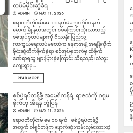
ထပ်မံမိုင်းဆွဲခံရ
ရ
ADMIN
MAY 11, 2026
အ
ဧရာဝတီတိုင်းမ်မေ ၁၀ ရက်မကွေးတိုင်း၊ နတ်
ဆ
မောက်မြို့နယ်အတွင်း စစ်ကြောင်းထိုးလာသည့်
အ
စစ်အုပ်စုတပ်များကို ဗိဿနိုး ပြည်သူ့
‎
ကာကွယ်ရေးတပ်မတော်က နေရာအနှံ့ အချိန်ကိုက်
K
မိုင်းဆွဲတိုက်ခိုက်ခဲ့ရာ စစ်အုပ်စုဘက်မှ ထိခိုက်
F
ဒဏ်ရာရသူ များပြားခဲ့ကြောင်း သိရသည်။လဲဘူး
တ
ကျေးရွာမှ...
ဒ
READ MORE
လ
ပ
စစ်ပွဲရပ်တန့်ဖို့ အမေရိကန်ရဲ့ ရာဇသံကို ဂရုမ
စိုက်ဟု အီရန် တုံ့ပြန်
ည
စ
ADMIN
MAY 11, 2026
န
ဧရာဝတီတိုင်းမ် မေ ၁၀ ရက် စစ်ပွဲရပ်တန့်ဖို့
အတွက် ဝါရှင်တန်က နောက်ဆုံးကမ်းလှမ်းထားတဲ့