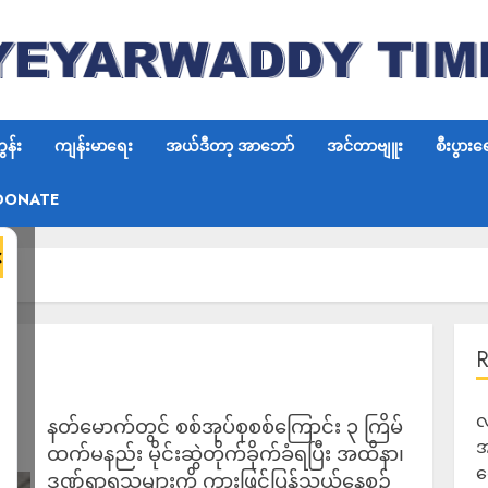
န်း
ကျန်းမာရေး
အယ်ဒီတာ့ အာဘော်
အင်တာဗျူး
စီးပွားရ
DONATE
×
လ
နတ်မောက်တွင် စစ်အုပ်စုစစ်ကြောင်း ၃ ကြိမ်
အ
ထက်မနည်း မိုင်းဆွဲတိုက်ခိုက်ခံရပြီး အထိနာ၊
ရ
ဒဏ်ရာရသူများကို ကားဖြင့်ပြန်သယ်နေစဉ်