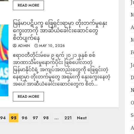
J
READ MORE
M
မြန်မာပဋိပက္ခ ဖြေရှင်းရာမှာ တိုးတက်မှုနှေး
A
ကွေးတာကို အာဆီယံခေါင်းဆောင်တွေ
စိတ်ပျက်နေ
M
ADMIN
MAY 10, 2026
F
ဧရာဝတီတိုင်းမ်မေ ၉ ရက်၂၀၂၁ ခုနှစ် စစ်
အာဏာသိမ်းမှုနောက်ပိုင်း ဖြစ်ပေါ်လာတဲ့
J
မြန်မာနိုင်ငံရဲ့ အကျပ်အတည်းတွေကို ဖြေရှင်းတဲ့
နေရာမှာ တိုးတက်မှုတွေ အရမ်းကို နှေးကွေးနေတဲ့
D
အပေါ် အာဆီယံခေါင်းဆောင်တွေက စိတ်...
N
READ MORE
O
S
94
95
96
97
98
…
221
Next
A