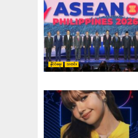
နိုင်ငံရေး
သတင်း