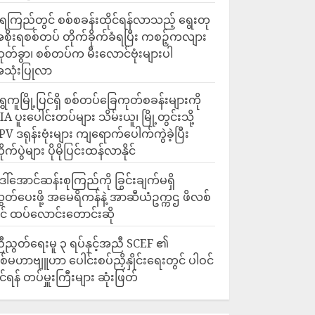
ေကြည်တွင် စစ်စခန်းထိုင်ရန်လာသည့် ရွေးတု
စိုးရစစ်တပ် တိုက်ခိုက်ခံရပြီး ကစဉ့်ကလျား
ုတ်ခွာ၊ စစ်တပ်က မီးလောင်ဗုံးများပါ
သုံးပြုလာ
ရွှေကူမြို့ပြင်ရှိ စစ်တပ်ခြေကုတ်စခန်းများကို
IA ပူးပေါင်းတပ်များ သိမ်းယူ၊ မြို့တွင်းသို့
PV ဒရုန်းဗုံးများ ကျရောက်ပေါက်ကွဲခဲ့ပြီး
ိုက်ပွဲများ ပိုမိုပြင်းထန်လာနိုင်
ေါ်အောင်ဆန်းစုကြည်ကို ခြွင်းချက်မရှိ
ွှတ်ပေးဖို့ အမေရိကန်နဲ့ အာဆီယံဥက္ကဌ ဖိလစ်
ိုင် ထပ်လောင်းတောင်းဆို
ီညွတ်ရေးမူ ၃ ရပ်နှင့်အညီ SCEF ၏
စ်မဟာဗျူဟာ ပေါင်းစပ်ညှိနှိုင်းရေးတွင် ပါဝင်
ိုင်ရန် တပ်မှူးကြီးများ ဆုံးဖြတ်