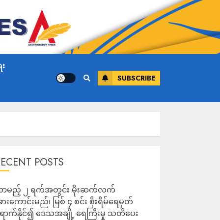
ေး
SUBSCRIBE
RECENT POSTS
ာမည့် ၂ ရက်အတွင်း မိုးဆက်လက်
ားကောင်းမည်၊ မြစ် ၄ စင်း စိုးရိမ်ရေမှတ်
ောက်နိုင်၍ ဒေသအချို့ ရေကြီးမှု သတိပေး