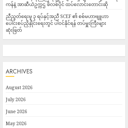
ကန်နဲ့ အာဆီယံဥက္ကဌ ဖိလစ်ပိုင် ထပ်လောင်းတောင်းဆို
ညီညွတ်ရေးမူ ၃ ရပ်နှင့်အညီ SCEF ၏ စစ်မဟာဗျူဟာ
ပေါင်းစပ်ညှိနှိုင်းရေးတွင် ပါဝင်နိုင်ရန် တပ်မှူးကြီးများ
ဆုံးဖြတ်
ARCHIVES
August 2026
July 2026
June 2026
May 2026