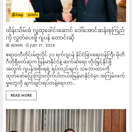
နိုင်ငံရေး
သတင်း
ထိန်းသိမ်းခံ လူထုခေါင်းဆောင် ဒေါ်အောင်ဆန်းစုကြည်
ကို လွှတ်ပေးဖို့ ဂျပန် တောင်းဆို
ADMIN
JULY 31, 2026
ဧရာဝတီတိုင်းမ်ဇူလိုင် ၃၁ ရက်ဂျပန် နိုင်ငံခြားရေးဝန်ကြီး မိုတီ
ဂီတိုရှီမတ်ဆုက မြန်မာနိုင်ငံနဲ့ ဆက်ဆံရေး တိုးမြှင့်နိုင်ဖို့
အတွက် ဂျပန်အစိုးရရဲ့ ရပ်တည်ချက် သဘောထားကို
ထုတ်ဖော်ပြောကြားလိုက်ပါတယ်။မြန်မာနိုင်ငံမှာ အကြမ်းဖက်
မှုတွေကို ချက်ချင်းရပ်တန့်ရေးဟာ...
READ MORE