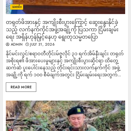
သတင်း
တရုတ်ဖိအားနှင့် အကျိုးစီးပွားကြောင့် ဆွေးနွေးနိုင်ခဲ့
သည့် လက်နက်ကိုင်အဖွဲ့အချို့ကို ပြသကာ ငြိမ်းချမ်း
ရေး အရှိန်ဟုန်မြှင့်နေဟု ရွေးတုသမ္မတပြော
ADMIN
JULY 31, 2026
နိုင်မင်းလွင်/ဧရာဝတီတိုင်းမ်ဇူလိုင် ၃၁ ရက်အိမ်နီးချင်း တရုတ်
အစိုးရ၏ ဖိအားပေးမှုများနှင့် အကျိုးစီးပွားဆိုင်ရာ ထိတွေ့
ဆက်ဆံ ပူးပေါင်းနေသည့် တိုင်းရင်းသားလက်နက်ကိုင် အဖွဲ့
အချို့ကို ရက် ၁၀၀ စီမံချက်အတွင်း ငြိမ်းချမ်းရေးအတွက်...
READ MORE