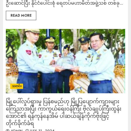
ဦးဆောင်ပြီး နိုင်ငံပေါင်းစုံ ရေတပ်မဟာမိတ်အဖွဲ့သစ် တစ်ခု...
READ MORE
သတင်း
မြို့ပေါ်လှုပ်ရှားမှု ပြန်စမည်ဟု မြို့ပြပျောက်ကျားများ
ကြေညာအပြီး ကာကွယ်ရေးဝန်ကြီး ဗိုလ်ချုပ်ကြီးထွန်း
အောင်၏ ရန်ကုန်နေအိမ် ပါဆယ်ချိန်ကိုက်ဗုံးဖြင့်
တိုက်ခိုက်ခံရ