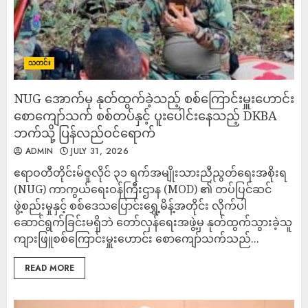
သတင်း
NUG အောက်မှ နုတ်ထွက်ခဲ့သည့် စစ်ကြောင်းမှူးဟောင်း
စောကျော်သက် စစ်တပ်နှင့် ပူးပေါင်းနေသည့် DKBA
ဘက်သို့ ပြန်လည်ဝင်ရောက်
ADMIN
JULY 31, 2026
ဧရာဝတီတိုင်းမ်ဇူလိုင် ၃၁ ရက်အမျိုးသားညီညွတ်ရေးအစိုးရ
(NUG) ကာကွယ်ရေးဝန်ကြီးဌာန (MOD) ၏ တပ်ပြင်ဆင်
ဖွဲ့စည်းမှုနှင့် စစ်ဒေသပြောင်းရွှေ့မိန့်အတိုင်း လိုက်ပါ
ဆောင်ရွက်ခြင်းမရှိဘဲ တော်လှန်ရေးအဖွဲ့မှ နုတ်ထွက်သွားခဲ့သူ
ကျားဖြူစစ်ကြောင်းမှူးဟောင်း စောကျော်သက်သည်...
READ MORE