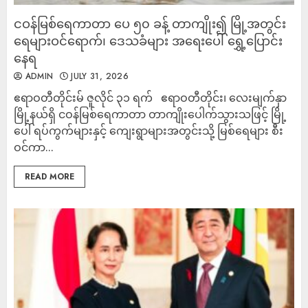
ငဝန်မြစ်ရေကာတာ ပေ ၅၀ ခန့် တာကျိုး၍ မြို့အတွင်း
ရေများဝင်ရောက်၊ ဒေသခံများ အရေးပေါ် ရွှေ့ပြောင်း
နေရ
ADMIN
JULY 31, 2026
ဧရာဝတီတိုင်းမ် ဇူလိုင် ၃၁ ရက် ဧရာဝတီတိုင်း၊ လေးမျက်နှာ
မြို့နယ်ရှိ ငဝန်မြစ်ရေကာတာ တာကျိုးပေါက်သွားသဖြင့် မြို့
ပေါ် ရပ်ကွက်များနှင့် ကျေးရွာများအတွင်းသို့ မြစ်ရေများ စီး
ဝင်ကာ...
READ MORE