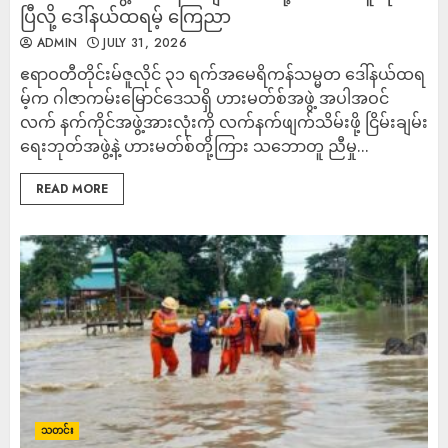
ပြီလို့ ဒေါ်နယ်ထရမ့် ကြေညာ
ADMIN
JULY 31, 2026
ဧရာဝတီတိုင်းမ်ဇူလိုင် ၃၁ ရက်အမေရိကန်သမ္မတ ဒေါ်နယ်ထရ
မ့်က ဂါဇာကမ်းမြောင်ဒေသရှိ ဟားမတ်စ်အဖွဲ့ အပါအဝင်
လက် နက်ကိုင်အဖွဲ့အားလုံးကို လက်နက်ဖျက်သိမ်းဖို့ ငြိမ်းချမ်း
ရေးဘုတ်အဖွဲ့နဲ့ ဟားမတ်စ်တို့ကြား သဘောတူ ညီမှု...
READ MORE
သတင်း