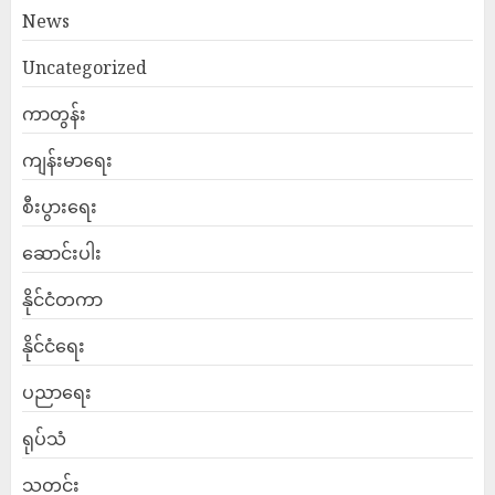
News
Uncategorized
ကာတွန်း
ကျန်းမာရေး
စီးပွားရေး
ဆောင်းပါး
နိုင်ငံတကာ
နိုင်ငံရေး
ပညာရေး
ရုပ်သံ
သတင်း