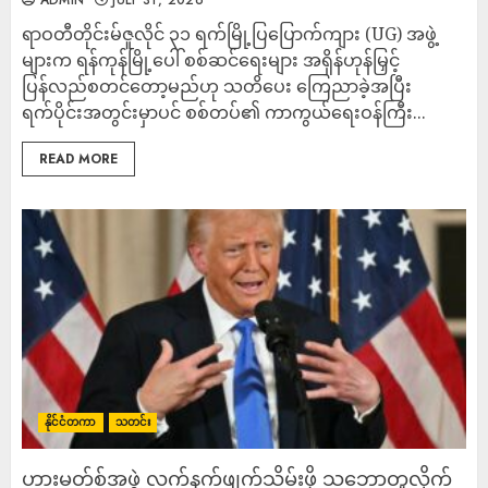
ADMIN
JULY 31, 2026
ရာဝတီတိုင်းမ်ဇူလိုင် ၃၁ ရက်မြို့ပြပြောက်ကျား (UG) အဖွဲ့
များက ရန်ကုန်မြို့ပေါ် စစ်ဆင်ရေးများ အရှိန်ဟုန်မြှင့်
ပြန်လည်စတင်တော့မည်ဟု သတိပေး ကြေညာခဲ့အပြီး
ရက်ပိုင်းအတွင်းမှာပင် စစ်တပ်၏ ကာကွယ်ရေးဝန်ကြီး...
READ MORE
နိုင်ငံတကာ
သတင်း
ဟားမတ်စ်အဖွဲ့ လက်နက်ဖျက်သိမ်းဖို့ သဘောတူလိုက်