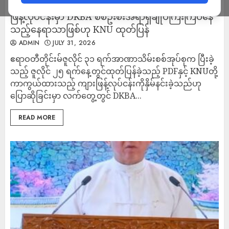
စစ်တပ်နှိမ်နင်းလိုက်သည်ဟု ထုတ်ပြန်ထားသည့် ကျား
ဖြန့်လုပ်ငန်းမှာ DKBA စစ်ဦးစီးအရာရှိချုပ်ကြီးကြပ်နေ
သည့်နေရာသာဖြစ်ဟု KNU ထုတ်ပြန်
ADMIN
JULY 31, 2026
ဧရာဝတီတိုင်းမ်ဇူလိုင် ၃၁ ရက်အာဏာသိမ်းစစ်အုပ်စုက ပြီးခဲ့
သည့် ဇူလိုင် ၂၅ ရက်နေ့တွင်ထုတ်ပြန်ခဲ့သည့် PDFနှင့် KNUတို့
ကာကွယ်ထားသည့် ကျားဖြန့်လုပ်ငန်းကိုနှိမ်နင်းခဲ့သည်ဟု
ပြောဆိုခြင်းမှာ လက်တွေ့တွင် DKBA...
READ MORE