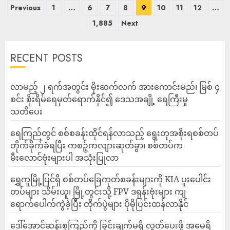
Previous
1
…
6
7
8
9
10
11
12
…
1,885
Next
RECENT POSTS
လာမည့် ၂ ရက်အတွင်း မိုးဆက်လက် အားကောင်းမည်၊ မြစ် ၄
စင်း စိုးရိမ်ရေမှတ်ရောက်နိုင်၍ ဒေသအချို့ ရေကြီးမှု
သတိပေး
ရေကြည်တွင် စစ်စခန်းထိုင်ရန်လာသည့် ရွေးတုအစိုးရစစ်တပ်
တိုက်ခိုက်ခံရပြီး ကစဉ့်ကလျားဆုတ်ခွာ၊ စစ်တပ်က
မီးလောင်ဗုံးများပါ အသုံးပြုလာ
‎ရွှေကူမြို့ပြင်ရှိ စစ်တပ်ခြေကုတ်စခန်းများကို KIA ပူးပေါင်း
တပ်များ သိမ်းယူ၊ မြို့တွင်းသို့ FPV ဒရုန်းဗုံးများ ကျ
ရောက်ပေါက်ကွဲခဲ့ပြီး တိုက်ပွဲများ ပိုမိုပြင်းထန်လာနိုင်
ဒေါ်အောင်ဆန်းစုကြည်ကို ခြွင်းချက်မရှိ လွှတ်ပေးဖို့ အမေရိ