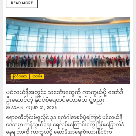
READ MORE
နိုင်ငံတကာ
သတင်း
ပင်လယ်နီအတွင်း သင်္ဘောတွေကို ကာကွယ်ဖို့ ဆော်ဒီ
ဦးဆောင်တဲ့ နိုင်ငံစုံရေတပ်မဟာမိတ် ဖွဲ့စည်း
ADMIN
JULY 31, 2026
ဧရာဝတီတိုင်းမ်ဇူလိုင် ၃၁ ရက်ဂါဇာစစ်ပွဲကြောင့် ပင်လယ်နီ
ဒေသမှာ ကုန်သွယ်ရေး ရေလမ်းကြောင်းတွေ ခြိမ်းခြောက်ခံ
နေရ တာကို ကာကွယ်ဖို့ ဆော်ဒီအာရေးဗီးယားနိုင်ငံက