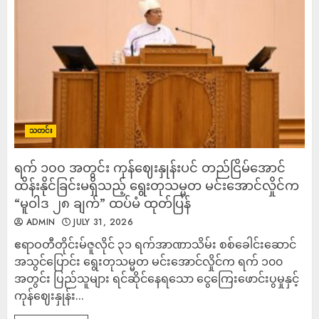
သတင်း
ရက် ၁၀၀ အတွင်း ကုန်ဈေးနှုန်းပင် တည်ငြိမ်အောင်
ထိန်းနိုင်ခြင်းမရှိသည့် ရွေးတုသမ္မတ မင်းအောင်လှိုင်က
“မူဝါဒ ၂၈ ချက်” ထပ်မံ ထုတ်ပြန်
ADMIN
JULY 31, 2026
ဧရာဝတီတိုင်းမ်ဇူလိုင် ၃၁ ရက်အာဏာသိမ်း စစ်ခေါင်းဆောင်
အသွင်ပြောင်း ရွေးတုသမ္မတ မင်းအောင်လှိုင်က ရက် ၁၀၀
အတွင်း ပြည်သူများ ရင်ဆိုင်နေရသော ငွေကြေးဖောင်းပွမှုနှင့်
ကုန်ဈေးနှုန်း...