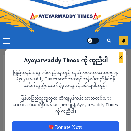
×
Ayeyarwaddy Times ကို ကူညီပါ
ပြည်သူနှင့်အတူ ရပ်တည်နေသည့် လွတ်လပ်သောသတင်းဌာန
Ayeyarwaddy Times ဆက်လက်ရှင်သန်ရပ်တည်နိုင်ရန်
သင်၏ကူညီထောက်ပံ့မှု အထူးလိုအပ်နေပါသည်။
မြန်မာပြည်သူလူထုထံ တိကျမှန်ကန်သောသတင်းများ
ဆက်လက်ပေးပို့နိုင်ရန် ကျေးဇူးပြု၍ Ayeyarwaddy Times
ကို ကူညီပါ။
သတင်း
Donate Now