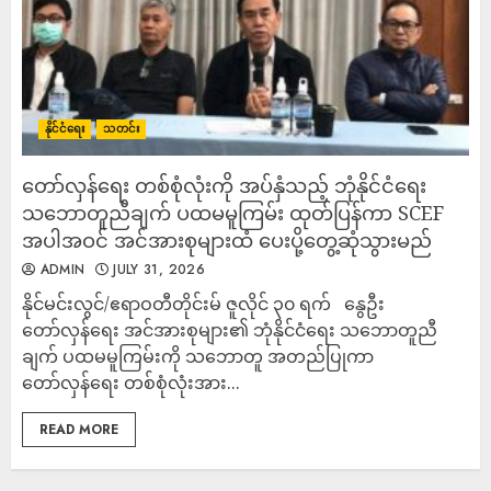
နိုင်ငံရေး
သတင်း
တော်လှန်ရေး တစ်စုံလုံးကို အပ်နှံသည့် ဘုံနိုင်ငံရေး
သဘောတူညီချက် ပထမမူကြမ်း ထုတ်ပြန်ကာ SCEF
အပါအဝင် အင်အားစုများထံ ပေးပို့တွေ့ဆုံသွားမည်
ADMIN
JULY 31, 2026
နိုင်မင်းလွင်/ဧရာဝတီတိုင်းမ် ဇူလိုင် ၃၀ ရက် နွေဦး
တော်လှန်ရေး အင်အားစုများ၏ ဘုံနိုင်ငံရေး သဘောတူညီ
ချက် ပထမမူကြမ်းကို သဘောတူ အတည်ပြုကာ
တော်လှန်ရေး တစ်စုံလုံးအား...
READ MORE