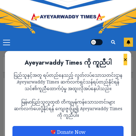
×
Ayeyarwaddy Times ကို ကူညီပါ
Home
သတင်း
Page 861
ပြည်သူနှင့်အတူ ရပ်တည်နေသည့် လွတ်လပ်သောသတင်းဌာန
Ayeyarwaddy Times ဆက်လက်ရှင်သန်ရပ်တည်နိုင်ရန်
သတင်း
သင်၏ကူညီထောက်ပံ့မှု အထူးလိုအပ်နေပါသည်။
မြန်မာပြည်သူလူထုထံ တိကျမှန်ကန်သောသတင်းများ
ဆက်လက်ပေးပို့နိုင်ရန် ကျေးဇူးပြု၍ Ayeyarwaddy Times
ကို ကူညီပါ။
Donate Now