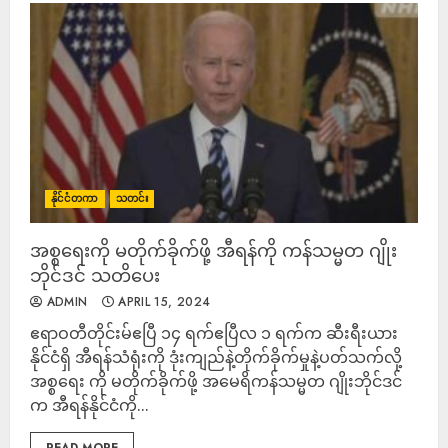
နိုင်ငံတကာ
သတင်း
အစ္စရေးကို မတိုက်ခိုက်ဖို့ အီရန်ကို ကန်သမ္မတ ဂျိုး
ဘိုင်ဒင် သတိပေး
ADMIN
APRIL 15, 2024
ဧရာဝတီတိုင်းမ်ဧပြီ ၁၄ ရက်ဧပြီလ ၁ ရက်က ဆီးရီးယား
နိုင်ငံရှိ အီရန်သံရုံးကို ဒုံးကျည်နဲ့တိုက်ခိုက်မှုနဲ့ပတ်သက်လို့
အစ္စရေး ကို မတိုက်ခိုက်ဖို့ အမေရိကန်သမ္မတ ဂျိုးဘိုင်ဒင်
က အီရန်နိုင်ငံကို...