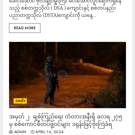
ခေါင်းဆောင် ဗိုလ်ချုပ်မှူးကြီး မင်းအောင်လှိုင်ရောက်ရှိနေ
သည့် စစ်တက္ကသိုလ် ( DSA ) ကျောင်းနှင့် စစ်တပ်နည်း
ပညာတက္ကသိုလ် (DSTA)ကျောင်းကို ယနေ့...
READ MORE
သတင်း
အမှတ် ၂ ချစ်ကြည်ရေး တံတားအနီးရှိ ခလရ ၂၇၅
မှ စစ်ကောင်စီတပ်ဖွဲ့ဝင်များ ဒရုန်းဖြင့်ဗုံးကြဲခံရ
ADMIN
APRIL 14, 2024