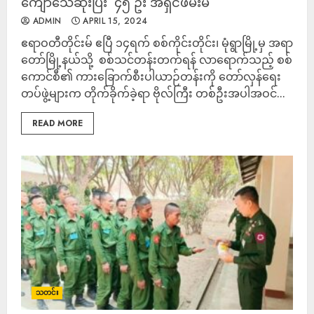
ကျော်သေဆုံးပြီး ၄၅ ဦး အရှင်ဖမ်းမိ
ADMIN
APRIL 15, 2024
ဧရာဝတီတိုင်းမ် ဧပြီ ၁၄ရက် စစ်ကိုင်းတိုင်း၊ မုံရွာမြို့မှ အရာ
တော်မြို့နယ်သို့ စစ်သင်တန်းတက်ရန် လာရောက်သည့် စစ်
ကောင်စီ၏ ကားခြောက်စီးပါယာဉ်တန်းကို တော်လှန်ရေး
တပ်ဖွဲ့များက တိုက်ခိုက်ခဲ့ရာ ဗိုလ်ကြီး တစ်ဦးအပါအဝင်...
READ MORE
သတင်း