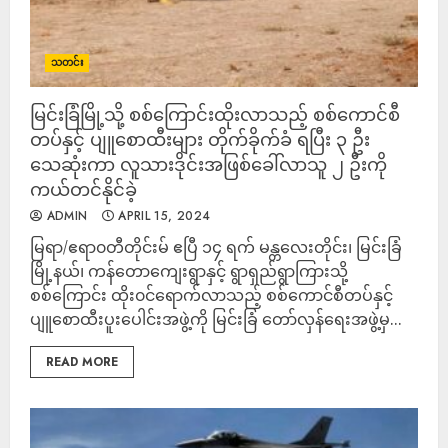
သတင်း
မြင်းခြံမြို့သို့ စစ်ကြောင်းထိုးလာသည့် စစ်ကောင်စီ
တပ်နှင့် ပျူစောထီးများ တိုက်ခိုက်ခံ ရပြီး ၃ ဦး
သေဆုံးကာ လူသားဒိုင်းအဖြစ်ခေါ်လာသူ ၂ ဦးကို
ကယ်တင်နိုင်ခဲ့
ADMIN
APRIL 15, 2024
မြရာ/ဧရာ၀တီတိုင်းမ် ဧပြီ ၁၄ ရက် မန္တလေးတိုင်း၊ မြင်းခြံ
မြို့နယ်၊ ကန်တောကျေးရွာနှင့် ရွာရှည်ရွာကြားသို့
စစ်ကြောင်း ထိုး၀င်ရောက်လာသည့် စစ်ကောင်စီတပ်နှင့်
ပျူစောထီးပူးပေါင်းအဖွဲ့ကို မြင်းခြံ တော်လှန်ရေးအဖွဲ့မှ...
READ MORE