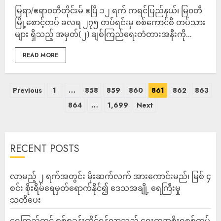
မြရာ/ဧရာ၀တီတိုင်းမ် ဧပြီ ၁၂ ရက် ကရင်ပြည်နယ်၊ မြ၀တီ
မြို့စောင့်တပ် ခလရ ၂၇၅ တပ်ရင်းမှ စစ်ကောင်စီ တပ်သား
များ ရှိသည့် အမှတ်(၂) ချစ်ကြည်ရေးတံတားအနီးကို...
READ MORE
Previous
1
…
858
859
860
861
862
863
864
…
1,699
Next
RECENT POSTS
လာမည့် ၂ ရက်အတွင်း မိုးဆက်လက် အားကောင်းမည်၊ မြစ် ၄
စင်း စိုးရိမ်ရေမှတ်ရောက်နိုင်၍ ဒေသအချို့ ရေကြီးမှု
သတိပေး
ရေကြည်တွင် စစ်စခန်းထိုင်ရန်လာသည့် ရွေးတုအစိုးရစစ်တပ်