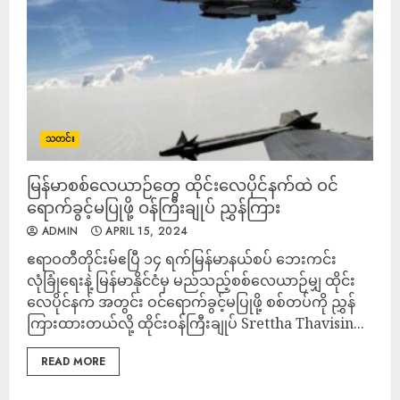
သတင်း
မြန်မာစစ်လေယာဉ်တွေ ထိုင်းလေပိုင်နက်ထဲ ဝင်
ရောက်ခွင့်မပြုဖို့ ဝန်ကြီးချုပ် ညွှန်ကြား
ADMIN
APRIL 15, 2024
ဧရာဝတီတိုင်းမ်ဧပြီ ၁၄ ရက်မြန်မာနယ်စပ် ဘေးကင်း
လုံခြုံရေးနဲ့ မြန်မာနိုင်ငံမှ မည်သည့်စစ်လေယာဉ်မျှ ထိုင်း
လေပိုင်နက် အတွင်း ဝင်ရောက်ခွင့်မပြုဖို့ စစ်တပ်ကို ညွှန်
ကြားထားတယ်လို့ ထိုင်းဝန်ကြီးချုပ် Srettha Thavisin...
READ MORE