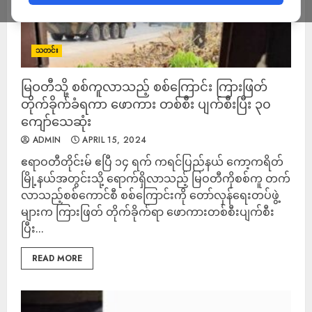
သတင်း
မြဝတီသို့ စစ်ကူလာသည့် စစ်ကြောင်း ကြားဖြတ်
တိုက်ခိုက်ခံရကာ ဖောကား တစ်စီး ပျက်စီးပြီး ၃၀
ကျော်သေဆုံး
ADMIN
APRIL 15, 2024
ဧရာဝတီတိုင်းမ် ဧပြီ ၁၄ ရက် ကရင်ပြည်နယ် ကော့ကရိတ်
မြို့နယ်အတွင်းသို့ ရောက်ရှိလာသည့် မြဝတီကိုစစ်ကူ တက်
လာသည့်စစ်ကောင်စီ စစ်ကြောင်းကို တော်လှန်ရေးတပ်ဖွဲ့
များက ကြားဖြတ် တိုက်ခိုက်ရာ ဖောကားတစ်စီးပျက်စီး
ပြီး...
READ MORE