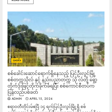
READ MORE
သတင်း
စစ်ခေါင်းဆောင်ရောက်ရှိနေသည့် ပြင်ဦးလွင်မြို့
စစ်တက္ကသိုလ် နှင့် နည်းပညာတက္က သို လ်တို့ ရှော့
တိုက်ဒုံးဖြင့်တိုက်ခိုက်ခံရပြီး စစ်ကောင်စီတပ်က
ပြန်လည်ပစ်ခတ်
ADMIN
APRIL 15, 2024
ဧရာဝတီတိုင်းမ်ဧပြီ ၁၄ ရက်ပြင်ဦးလွင်မြို့ရှိ စစ်