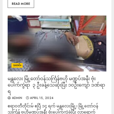
READ MORE
သတင်း
မန္တလေး မြို့တော်ဝန်သင်္ကြန်ဗဟို မဏ္ဍပ်အနီး ဗုံး
ပေါက်ကွဲရာ ၃ ဦးခန့်သေဆုံးပြီး ၁၀ဦးကျော် ဒဏ်ရာ
ရ
ADMIN
APRIL 15, 2024
ဧရာဝတီတိုင်းမ် ဧပြီ ၁၄ ရက် မန္တလေးမြို့၊ မြို့တော်ဝန်
သင်္ကြန် ဗဟိုမဏ္ဍပ်အနီး ဗုံးပေါက်ကွဲခဲ့ပြီး လာရောက်