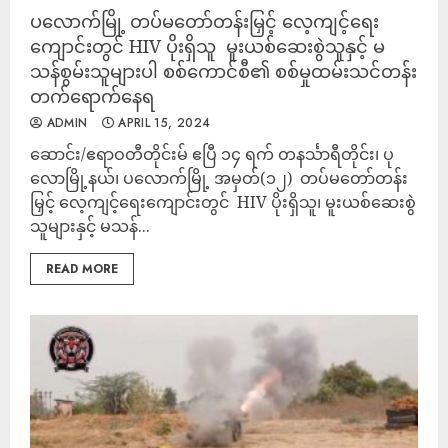
ပလောက်မြို့ တပ်မတော်တန်းမြှင့် လေ့ကျင့်ရေး
ကျောင်းတွင် HIV ပိုးရှိသူ မူးယစ်ဆေးစွဲသူနှင့် မ
သန်စွမ်းသူများပါ စစ်ကောင်စီ၏ စစ်မှုထမ်းသင်တန်း
တက်ရောက်နေရ
ADMIN
APRIL 15, 2024
ဆောင်း/ဧရာဝတီတိုင်းမ် ဧပြီ ၁၄ ရက် တနင်္သာရီတိုင်း၊ ပု
လောမြို့နယ်၊ ပလောက်မြို့ အမှတ်(၁၂) တပ်မတော်တန်း
မြှင့် လေ့ကျင့်ရေးကျောင်းတွင် HIV ပိုးရှိသူ၊ မူးယစ်ဆေးစွဲ
သူများနှင့် မသန်...
READ MORE