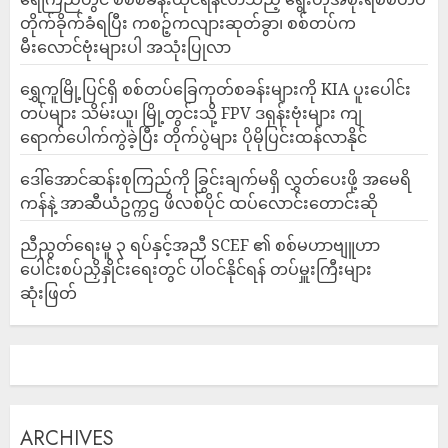
တိုက်ခိုက်ခံရပြီး ကစဉ့်ကလျားဆုတ်ခွာ၊ စစ်တပ်က
မီးလောင်ဗုံးများပါ အသုံးပြုလာ
‎ရွှေကူမြို့ပြင်ရှိ စစ်တပ်ခြေကုတ်စခန်းများကို KIA ပူးပေါင်း
တပ်များ သိမ်းယူ၊ မြို့တွင်းသို့ FPV ဒရုန်းဗုံးများ ကျ
ရောက်ပေါက်ကွဲခဲ့ပြီး တိုက်ပွဲများ ပိုမိုပြင်းထန်လာနိုင်
ဒေါ်အောင်ဆန်းစုကြည်ကို ခြွင်းချက်မရှိ လွှတ်ပေးဖို့ အမေရိ
ကန်နဲ့ အာဆီယံဥက္ကဌ ဖိလစ်ပိုင် ထပ်လောင်းတောင်းဆို
ညီညွတ်ရေးမူ ၃ ရပ်နှင့်အညီ SCEF ၏ စစ်မဟာဗျူဟာ
ပေါင်းစပ်ညှိနှိုင်းရေးတွင် ပါဝင်နိုင်ရန် တပ်မှူးကြီးများ
ဆုံးဖြတ်
ARCHIVES