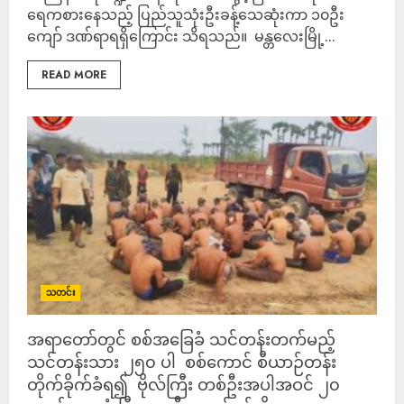
ရေကစားနေသည့် ပြည်သူသုံးဦးခန့်သေဆုံးကာ ၁၀ဦး
ကျော် ဒဏ်ရာရရှိကြောင်း သိရသည်။ မန္တလေးမြို့...
READ MORE
သတင်း
အရာတော်တွင် စစ်အခြေခံ သင်တန်းတက်မည့်
သင်တန်းသား ၂၅၀ ပါ စစ်ကောင် စီယာဉ်တန်း
တိုက်ခိုက်ခံရ၍ ဗိုလ်ကြီး တစ်ဦးအပါအဝင် ၂၀