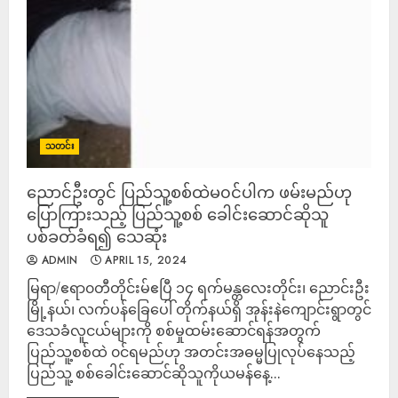
သတင်း
ညောင်ဦးတွင် ပြည်သူ့စစ်ထဲမ၀င်ပါက ဖမ်းမည်ဟု
ပြောကြားသည့် ပြည်သူ့စစ် ခေါင်းဆောင်ဆိုသူ
ပစ်ခတ်ခံရ၍ သေဆုံး
ADMIN
APRIL 15, 2024
မြရာ/ဧရာ၀တီတိုင်းမ်ဧပြီ ၁၄ ရက်မန္တလေးတိုင်း၊ ညောင်းဦး
မြို့နယ်၊ လက်ပန်ခြေပေါ် တိုက်နယ်ရှိ အုန်းနဲကျောင်းရွာတွင်
ဒေသခံလူငယ်များကို စစ်မှုထမ်းဆောင်ရန်အတွက်
ပြည်သူ့စစ်ထဲ ၀င်ရမည်ဟု အတင်းအဓမ္မပြုလုပ်နေသည့်
ပြည်သူ့ စစ်ခေါင်းဆောင်ဆိုသူကိုယမန်နေ့...