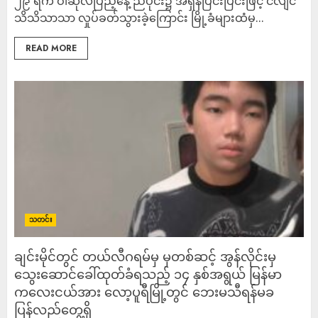
၂၉ ရက် ဝါဆိုလပြည့်နေ့ ညပိုင်း၌ အရှိန်ပြင်းပြင်းဖြင့် ငလျင်
သိသိသာသာ လှုပ်ခတ်သွားခဲ့ကြောင်း မြို့ခံများထံမှ...
READ MORE
သတင်း
ချင်းမိုင်တွင် တယ်လီဂရမ်မှ မှတစ်ဆင့် အွန်လိုင်းမှ
သွေးဆောင်ခေါ်ထုတ်ခံရသည့် ၁၄ နှစ်အရွယ် မြန်မာ
ကလေးငယ်အား လော့ပူရီမြို့တွင် ဘေးမသီရန်မခ
ပြန်လည်တွေ့ရှိ