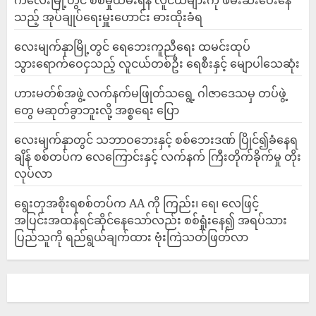
ကလေးမြို့တွင် စစ်မှုထမ်းရန် လူငယ်များကို ဖမ်းဆီးပေးနေ
သည့် အုပ်ချုပ်ရေးမှူးဟောင်း ဓားထိုးခံရ
လေးမျက်နှာမြို့တွင် ရေဘေးကူညီရေး ထမင်းထုပ်
သွားရောက်ဝေငှသည့် လူငယ်တစ်ဦး ရေစီးနှင့် မျောပါသေဆုံး
ဟားမတ်စ်အဖွဲ့ လက်နက်မဖြုတ်သရွေ့ ဂါဇာဒေသမှ တပ်ဖွဲ့
တွေ မဆုတ်ခွာဘူးလို့ အစ္စရေး ပြော
‎လေးမျက်နှာတွင် သဘာဝဘေးနှင့် စစ်ဘေးဒဏ် ပြိုင်၍ခံနေရ
ချိန် စစ်တပ်က လေကြောင်းနှင့် လက်နက် ကြီးတိုက်ခိုက်မှု တိုး
လုပ်လာ
ရွေးတုအစိုးရစစ်တပ်က AA ကို ကြည်း၊ ရေ၊ လေဖြင့်
အပြင်းအထန်ရင်ဆိုင်နေသော်လည်း စစ်ရှုံးနေ၍ အရပ်သား
ပြည်သူကို ရည်ရွယ်ချက်ထား ဗုံးကြဲသတ်ဖြတ်လာ