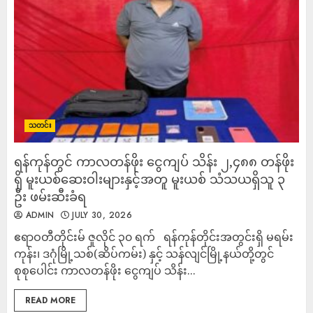
သတင်း
ရန်ကုန်တွင် ကာလတန်ဖိုး ငွေကျပ် သိန်း ၂,၄၈၈ တန်ဖိုး
ရှိ မူးယစ်ဆေးဝါးများနှင့်အတူ မူးယစ် သံသယရှိသူ ၃
ဦး ဖမ်းဆီးခံရ
ADMIN
JULY 30, 2026
ဧရာဝတီတိုင်းမ် ဇူလိုင် ၃၀ ရက် ရန်ကုန်တိုင်းအတွင်းရှိ မရမ်း
ကုန်း၊ ဒဂုံမြို့သစ်(ဆိပ်ကမ်း) နှင့် သန်လျင်မြို့နယ်တို့တွင်
စုစုပေါင်း ကာလတန်ဖိုး ငွေကျပ် သိန်း...
READ MORE