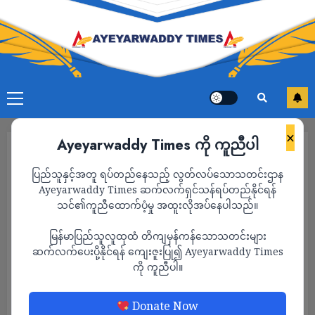
×
Ayeyarwaddy Times ကို ကူညီပါ
ပြည်သူနှင့်အတူ ရပ်တည်နေသည့် လွတ်လပ်သောသတင်းဌာန
Ayeyarwaddy Times ဆက်လက်ရှင်သန်ရပ်တည်နိုင်ရန်
သင်၏ကူညီထောက်ပံ့မှု အထူးလိုအပ်နေပါသည်။
မြန်မာပြည်သူလူထုထံ တိကျမှန်ကန်သောသတင်းများ
ဆက်လက်ပေးပို့နိုင်ရန် ကျေးဇူးပြု၍ Ayeyarwaddy Times
ကို ကူညီပါ။
နိုင်ငံရေး
သတင်း
Donate Now