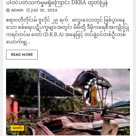
ပါဝင်ပတ်သက်မှုမရှိကြောင်း DKBA ထုတ်ပြန်
ADMIN
JULY 30, 2026
ဧရာဝတီတိုင်းမ် ​ဇူလိုင် ၂၉ ရက် ​ဖလူးဒေသတွင် ဖြစ်ပွားနေ
သော စစ်ရေးပဋိပက္ခများအတွင်း မိမိတို့ ဒီမိုကရေစီအကျိုးပြု
ကရင်တပ်မ တော် (D.K.B.A) အနေဖြင့် တပ်ဖွဲ့ဝင်တစ်ဦးတစ်
ယောက်မျှ...
READ MORE
သတင်း