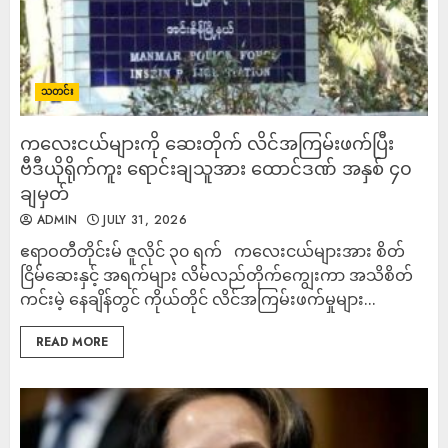
သတင်း
ကလေးငယ်များကို ဆေးတိုက် လိင်အကြမ်းဖက်ပြီး
ဗီဒီယိုရိုက်ကူး ရောင်းချသူအား ထောင်ဒဏ် အနှစ် ၄၀
ချမှတ်
ADMIN
JULY 31, 2026
ဧရာဝတီတိုင်းမ် ဇူလိုင် ၃၀ ရက် ကလေးငယ်များအား စိတ်
ငြိမ်ဆေးနှင့် အရက်များ လိမ်လည်တိုက်ကျွေးကာ အသိစိတ်
ကင်းမဲ့ နေချိန်တွင် ကိုယ်တိုင် လိင်အကြမ်းဖက်မှုများ...
READ MORE