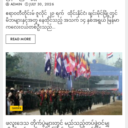
ADMIN
JULY 30, 2026
ဧရာ၀တီတိုင်းမ် ဇူလိုင် ၂၉ ရက် ထိုင်းနိုင်ငံ၊ ချင်းမိုင်မြို့တွင်
မိဘများနှင့်အတူ နေထိုင်သည့် အသက် ၁၄ နှစ်အရွယ် မြန်မာ
ကလေးငယ်တစ်ဦးသည်...
READ MORE
သတင်း
ဖလူးဒေသ တိုက်ပွဲများတွင် မည်သည့်တပ်ဖွဲ့ဝင်မျှ