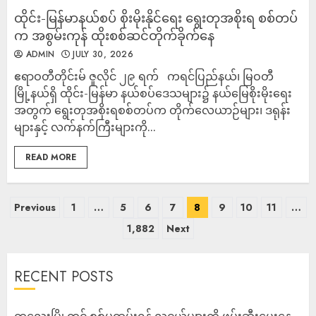
ထိုင်း-မြန်မာနယ်စပ် စိုးမိုးနိုင်ရေး ရွေးတုအစိုးရ စစ်တပ်
က အစွမ်းကုန် ထိုးစစ်ဆင်တိုက်ခိုက်နေ
ADMIN
JULY 30, 2026
ဧရာဝတီတိုင်းမ် ဇူလိုင် ၂၉ ရက် ကရင်ပြည်နယ်၊ မြဝတီ
မြို့နယ်ရှိ ထိုင်း-မြန်မာ နယ်စပ်ဒေသများ၌ နယ်မြေစိုးမိုးရေး
အတွက် ရွေးတုအစိုးရစစ်တပ်က တိုက်လေယာဉ်များ၊ ဒရုန်း
များနှင့် လက်နက်ကြီးများကို...
READ MORE
Previous
1
…
5
6
7
8
9
10
11
…
1,882
Next
RECENT POSTS