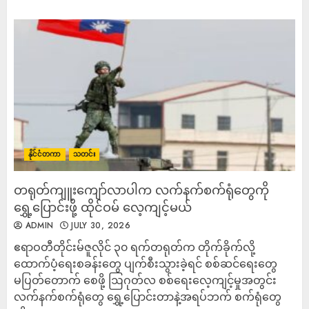
နိုင်ငံတကာ
သတင်း
တရုတ်ကျူးကျော်လာပါက လက်နက်စက်ရုံတွေကို
ရွှေ့ပြောင်းဖို့ ထိုင်ဝမ် လေ့ကျင့်မယ်
ADMIN
JULY 30, 2026
ဧရာဝတီတိုင်းမ်ဇူလိုင် ၃၀ ရက်တရုတ်က တိုက်ခိုက်လို့
ထောက်ပံ့ရေးစခန်းတွေ ပျက်စီးသွားခဲ့ရင် စစ်ဆင်ရေးတွေ
မပြတ်တောက် စေဖို့ ဩဂုတ်လ စစ်ရေးလေ့ကျင့်မှုအတွင်း
လက်နက်စက်ရုံတွေ ရွှေ့ပြောင်းတာနဲ့အရပ်ဘက် စက်ရုံတွေ