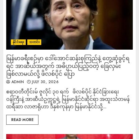
နိုင်ငံရေး
သတင်း
မြန်မာခရီးစဉ်မှာ ဒေါ်အောင်ဆန်းစုကြည်နဲ့ တွေ့ဆုံခွင့်ရ
ရင် အာဆီယံအတွက် အဓိပ္ပာယ်ပြည့်ဝတဲ့ ခြေလှမ်း
ဖြစ်လာမယ်လို့ ဖိလစ်ပိုင် ပြော
ADMIN
JULY 30, 2026
ဧရာဝတီတိုင်းမ် ဇူလိုင် ၃၀ ရက် ဖိလစ်ပိုင် နိုင်ငံခြားရေး
ဝန်ကြီးနဲ့ အာဆီယံဥက္ကဋ္ဌရဲ့ မြန်မာနိုင်ငံဆိုင်ရာ အထူးသံတမန်
ထရီဆာ လာဇာရိုဟာ ဒီနှစ်ကုန်မှာ မြန်မာနိုင်ငံသို့...
READ MORE