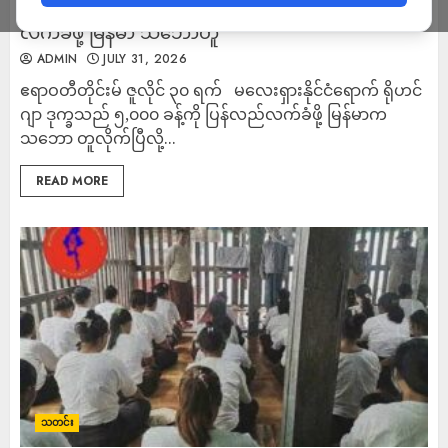
မလေးရှားရောက် ရိုဟင်ဂျာဒုက္ခသည် ၅,၀၀၀ ခန့်ကို ပြန်
လက်ခံဖို့ မြန်မာ သဘောတူ
ADMIN
JULY 31, 2026
ဧရာဝတီတိုင်းမ် ဇူလိုင် ၃၀ ရက် မလေးရှားနိုင်ငံရောက် ရိုဟင်
ဂျာ ဒုက္ခသည် ၅,၀၀၀ ခန့်ကို ပြန်လည်လက်ခံဖို့ မြန်မာက
သဘော တူလိုက်ပြီလို့...
READ MORE
သတင်း