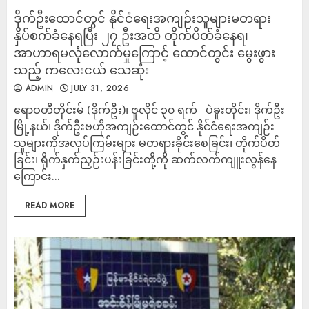
ဒိုက်ဦးထောင်တွင် နိုင်ငံရေးအကျဉ်းသူများမတရား
နှိပ်စက်ခံနေရပြီး ၂၇ ဦးအထိ တိုက်ပိတ်ခံနေရ၊
အာဟာရမလုံလောက်မှုကြောင့် ထောင်တွင်း မွေးဖွား
သည့် ကလေးငယ် သေဆုံး
ADMIN
JULY 31, 2026
ဧရာဝတီတိုင်းမ် (ဒိုက်ဦး)၊ ဇူလိုင် ၃၀ ရက် ပဲခူးတိုင်း၊ ဒိုက်ဦး
မြို့နယ်၊ ဒိုက်ဦးဗဟိုအကျဉ်းထောင်တွင် နိုင်ငံရေးအကျဉ်း
သူများကိုအလုပ်ကြမ်းများ မတရားခိုင်းစေခြင်း၊ တိုက်ပိတ်
ခြင်း၊ ရိုက်နှက်ညှဉ်းပန်းခြင်းတို့ကို ဆက်လက်ကျူးလွန်နေ
ကြောင်း...
READ MORE