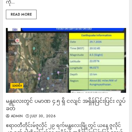
ကို...
READ MORE
သတင်း
မန္တလေးတွင် ပမာဏ ၄.၅ ရှိ ငလျင် အရှိန်ပြင်းပြင်း လှုပ်
ခတ်
ADMIN
JULY 30, 2026
ဧရာ၀တီတိုင်းမ်ဇူလိုင် ၂၉ ရက်မန္တလေးမြို့တွင် ယနေ့ ဇူလိုင်