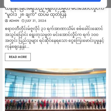
ရက် ၁၀၀ အတွင်း ကုန်ဈေးနှုန်းပင် တည်ငြိမ်အောင်
ထိန်းနိုင်ခြင်းမရှိသည့် ရွေးတုသမ္မတ မင်းအောင်လှိုင်က
“မူဝါဒ ၂၈ ချက်” ထပ်မံ ထုတ်ပြန်
ADMIN
JULY 31, 2026
ဧရာဝတီတိုင်းမ်ဇူလိုင် ၃၁ ရက်အာဏာသိမ်း စစ်ခေါင်းဆောင်
အသွင်ပြောင်း ရွေးတုသမ္မတ မင်းအောင်လှိုင်က ရက် ၁၀၀
အတွင်း ပြည်သူများ ရင်ဆိုင်နေရသော ငွေကြေးဖောင်းပွမှုနှင့်
ကုန်ဈေးနှုန်း...
READ MORE