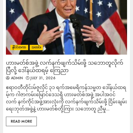
နိုင်ငံတကာ
သတင်း
ဟားမတ်စ်အဖွဲ့ လက်နက်ဖျက်သိမ်းဖို့ သဘောတူလိုက်
ပြီလို့ ဒေါ်နယ်ထရမ့် ကြေညာ
ADMIN
JULY 31, 2026
ဧရာဝတီတိုင်းမ်ဇူလိုင် ၃၁ ရက်အမေရိကန်သမ္မတ ဒေါ်နယ်ထရ
မ့်က ဂါဇာကမ်းမြောင်ဒေသရှိ ဟားမတ်စ်အဖွဲ့ အပါအဝင်
လက် နက်ကိုင်အဖွဲ့အားလုံးကို လက်နက်ဖျက်သိမ်းဖို့ ငြိမ်းချမ်း
ရေးဘုတ်အဖွဲ့နဲ့ ဟားမတ်စ်တို့ကြား သဘောတူ ညီမှု...
READ MORE