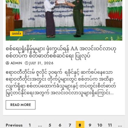
သတင်း
‎စစ်ရေးရှုံးနိမ့်မှုများ ဖုံးကွယ်ရန် AA အလင်းဝင်လာဟု
စစ်တပ်က စိတ်ဓာတ်စစ်ဆင်ရေး ပြုလုပ်
ADMIN
JULY 31, 2026
‎​ဧရာဝတီတိုင်းမ် ‎ဇူလိုင် ၃၀ရက် ‎ ‎​ရခိုင်နှင့် ဆက်စပ်နေသော
ဧရာဝတီတိုင်းအတွင်း တိုက်ပွဲများတွင် စစ်တပ်က အထိနာ
လျက်ရှိရာ စစ်တပ်ထောက်ခံသူများနှင့် တပ်တွင်းစိတ်ဓာတ်
မြှင့်တင်နိုင်ရေးအတွက် အလင်းဝင်လာသူများရှိကြောင်း...
READ MORE
Previous
1
…
5
6
7
8
9
10
11
…