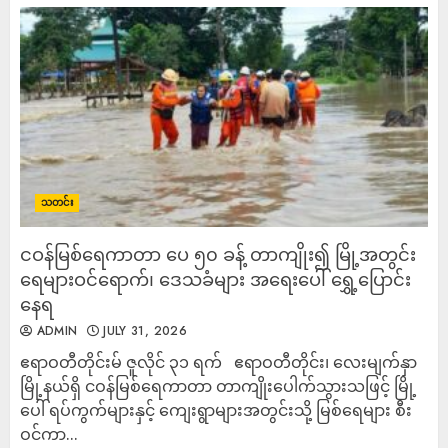
သတင်း
ငဝန်မြစ်ရေကာတာ ပေ ၅၀ ခန့် တာကျိုး၍ မြို့အတွင်း
ရေများဝင်ရောက်၊ ဒေသခံများ အရေးပေါ် ရွှေ့ပြောင်း
နေရ
ADMIN
JULY 31, 2026
ဧရာဝတီတိုင်းမ် ဇူလိုင် ၃၁ ရက် ဧရာဝတီတိုင်း၊ လေးမျက်နှာ
မြို့နယ်ရှိ ငဝန်မြစ်ရေကာတာ တာကျိုးပေါက်သွားသဖြင့် မြို့
ပေါ် ရပ်ကွက်များနှင့် ကျေးရွာများအတွင်းသို့ မြစ်ရေများ စီး
ဝင်ကာ...