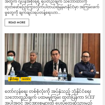
အတွက် ဂျပန်အစိုးရရဲ့ ရပ်တည်ချက် သဘောထားကို
ထုတ်ဖော်ပြောကြားလိုက်ပါတယ်။မြန်မာနိုင်ငံမှာ အကြမ်းဖက်
မှုတွေကို ချက်ချင်းရပ်တန့်ရေးဟာ...
READ MORE
နိုင်ငံရေး
သတင်း
တော်လှန်ရေး တစ်စုံလုံးကို အပ်နှံသည့် ဘုံနိုင်ငံရေး
သဘောတူညီချက် ပထမမူကြမ်း ထုတ်ပြန်ကာ SCEF
အပါအဝင် အင်အားစုများထံ ပေးပို့တွေ့ဆုံသွားမည်