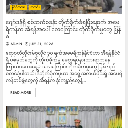
နိုင်ငံတကာ
သတင်း
ဂျော်ဒန်ရှိ စစ်ဘက်စခန်း တိုက်ခိုက်ခံရပြီးနောက် အမေ
ရိကန်က အီရန်အပေါ် လေကြောင်း တိုက်ခိုက်မှုတွေ ပြန်
စ
ADMIN
JULY 31, 2026
ဧရာဝတီတိုင်းမ်ဇူလိုင် ၃၀ ရက်အမေရိကန်နိုင်ငံဟာ အီရန်နိုင်ငံ
ရှိ ပစ်မှတ်တွေကို တိုက်ခိုက်မှု ခေတ္တရပ်နားထားရာကနေ
ကြာသပတေးနေ့မှာ လေကြောင်းတိုက်ခိုက်မှုတွေ ပြန်လည်
စတင်ခဲ့ပါတယ်။ဒီတိုက်ခိုက်မှုဟာ အရှေ့အလယ်ပိုင်းရှိ အမေရိ
ကန်တပ်ဖွဲ့တွေကို အီရန်က ဒုံးကျည်တွေနဲ့...
READ MORE