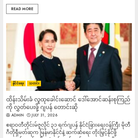
READ MORE
နိုင်ငံရေး
သတင်း
ထိန်းသိမ်းခံ လူထုခေါင်းဆောင် ဒေါ်အောင်ဆန်းစုကြည်
ကို လွှတ်ပေးဖို့ ဂျပန် တောင်းဆို
ADMIN
JULY 31, 2026
ဧရာဝတီတိုင်းမ်ဇူလိုင် ၃၁ ရက်ဂျပန် နိုင်ငံခြားရေးဝန်ကြီး မိုတီ
ဂီတိုရှီမတ်ဆုက မြန်မာနိုင်ငံနဲ့ ဆက်ဆံရေး တိုးမြှင့်နိုင်ဖို့