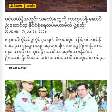
နိုင်ငံတကာ
သတင်း
ပင်လယ်နီအတွင်း သင်္ဘောတွေကို ကာကွယ်ဖို့ ဆော်ဒီ
ဦးဆောင်တဲ့ နိုင်ငံစုံရေတပ်မဟာမိတ် ဖွဲ့စည်း
ADMIN
JULY 31, 2026
ဧရာဝတီတိုင်းမ်ဇူလိုင် ၃၁ ရက်ဂါဇာစစ်ပွဲကြောင့် ပင်လယ်နီ
ဒေသမှာ ကုန်သွယ်ရေး ရေလမ်းကြောင်းတွေ ခြိမ်းခြောက်ခံ
နေရ တာကို ကာကွယ်ဖို့ ဆော်ဒီအာရေးဗီးယားနိုင်ငံက
ဦးဆောင်ပြီး နိုင်ငံပေါင်းစုံ ရေတပ်မဟာမိတ်အဖွဲ့သစ် တစ်ခု...
READ MORE