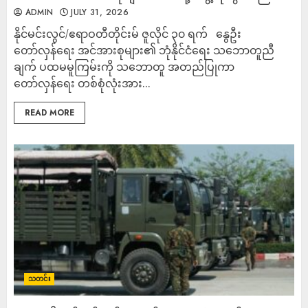
ADMIN
JULY 31, 2026
နိုင်မင်းလွင်/ဧရာဝတီတိုင်းမ် ဇူလိုင် ၃၀ ရက် နွေဦး
တော်လှန်ရေး အင်အားစုများ၏ ဘုံနိုင်ငံရေး သဘောတူညီ
ချက် ပထမမူကြမ်းကို သဘောတူ အတည်ပြုကာ
တော်လှန်ရေး တစ်စုံလုံးအား...
READ MORE
သတင်း