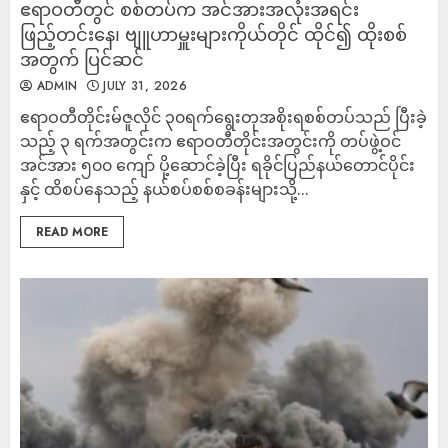
ဧရာဝတီတွင် စစ်တပ်က အင်အားအလုံးအရင်း
ဖြည့်တင်းနေ၊ ဗျူဟာမှူးများကိုယ်တိုင် ထိုင်၍ ထိုးစစ်
အတွက် ပြင်ဆင်
ADMIN
JULY 31, 2026
‎ဧရာဝတီတိုင်းမ်‎ဇူလိုင် ၃၀ရက်‎ရွေးတုအစိုးရစစ်တပ်သည် ပြီးခဲ့
သည့် ၃ ရက်အတွင်းက ‎ဧရာဝတီတိုင်းအတွင်းကို တပ်ဖွဲ့ဝင်
အင်အား ၅၀၀ ကျော် ပို့ဆောင်ခဲ့ပြီး ရခိုင်ပြည်နယ်တောင်ပိုင်း
နှင့် ထိစပ်နေသည့် နယ်စပ်စစ်စခန်းများသို့...
READ MORE