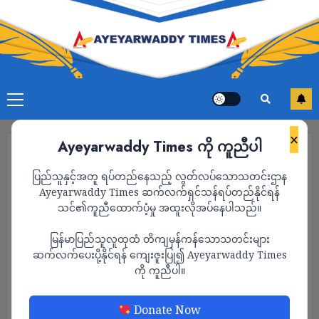
×
Ayeyarwaddy Times ကို ကူညီပါ
ပြည်သူနှင့်အတူ ရပ်တည်နေသည့် လွတ်လပ်သောသတင်းဌာန
Ayeyarwaddy Times ဆက်လက်ရှင်သန်ရပ်တည်နိုင်ရန်
သင်၏ကူညီထောက်ပံ့မှု အထူးလိုအပ်နေပါသည်။
မြန်မာပြည်သူလူထုထံ တိကျမှန်ကန်သောသတင်းများ
ဆက်လက်ပေးပို့နိုင်ရန် ကျေးဇူးပြု၍ Ayeyarwaddy Times
ကို ကူညီပါ။
သတင်း
Donate Now