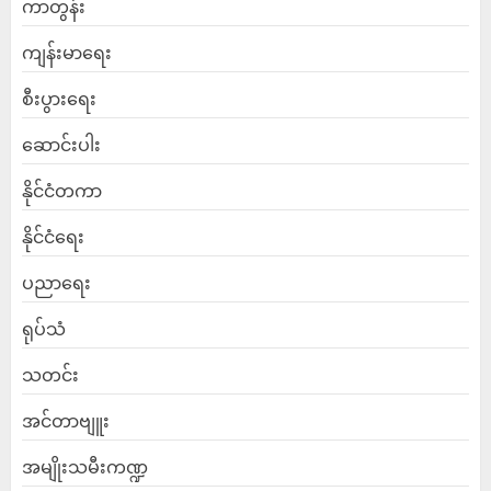
ကာတွန်း
ကျန်းမာရေး
စီးပွားရေး
ဆောင်းပါး
နိုင်ငံတကာ
နိုင်ငံရေး
ပညာရေး
ရုပ်သံ
သတင်း
အင်တာဗျူး
အမျိုးသမီးကဏ္ဍ