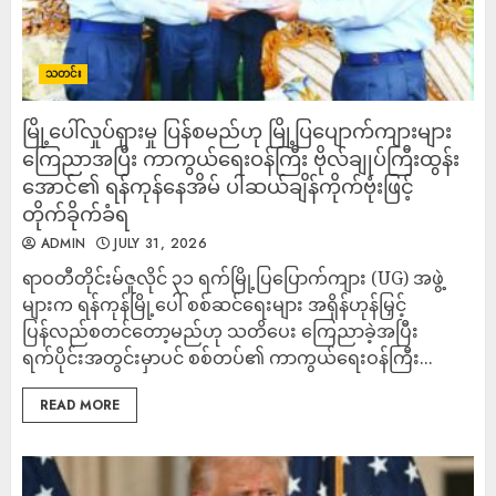
သတင်း
မြို့ပေါ်လှုပ်ရှားမှု ပြန်စမည်ဟု မြို့ပြပျောက်ကျားများ
ကြေညာအပြီး ကာကွယ်ရေးဝန်ကြီး ဗိုလ်ချုပ်ကြီးထွန်း
အောင်၏ ရန်ကုန်နေအိမ် ပါဆယ်ချိန်ကိုက်ဗုံးဖြင့်
တိုက်ခိုက်ခံရ
ADMIN
JULY 31, 2026
ရာဝတီတိုင်းမ်ဇူလိုင် ၃၁ ရက်မြို့ပြပြောက်ကျား (UG) အဖွဲ့
များက ရန်ကုန်မြို့ပေါ် စစ်ဆင်ရေးများ အရှိန်ဟုန်မြှင့်
ပြန်လည်စတင်တော့မည်ဟု သတိပေး ကြေညာခဲ့အပြီး
ရက်ပိုင်းအတွင်းမှာပင် စစ်တပ်၏ ကာကွယ်ရေးဝန်ကြီး...
READ MORE