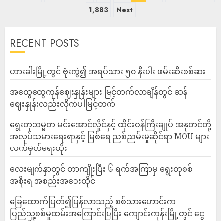
1,883
Next
RECENT POSTS
ဟားခါးမြို့တွင် ဗုံးကွဲ၍ အရပ်သား ၅၀ နီးပါး ဖမ်းဆီးစစ်ဆး
အထွေထွေကုန်ဈေးနှုန်းများ မြင့်တက်လာချိန်တွင် ဆန်
ဈေးနှုန်းလည်းလိုက်ပါမြင့်တက်
ရွေးတုသမ္မတ မင်းအောင်လှိုင်နှင့် ထိုင်းဝန်ကြီးချုပ် အနုတင်တို့
အလုပ်သမားရေးရာနှင့် မြစ်ရေ ညစ်ညမ်းမှုဆိုင်ရာ MOU များ
လက်မှတ်ရေးထိုး
လေးမျက်နှာတွင် တာကျိုးပြီး ၆ ရက်အကြာမှ ရွေးတုစစ်
အစိုးရ အစည်းအဝေးထိုင်
ခြေထောက်ပြတ်၍ပြန်လာသည့် စစ်သားဟောင်းက
ပြည်သူ့စစ်မှုထမ်းအကြောင်းပြပြီး ကျောင်းကုန်းမြို့တွင် ငွေ