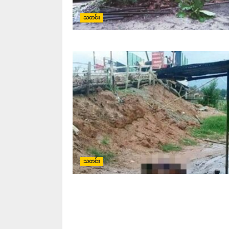
သတင်း
သတင်း