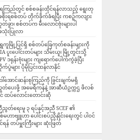
ေကြည်တွင် စစ်စခန်းထိုင်ရန်လာသည့် ရွေးတု
စိုးရစစ်တပ် တိုက်ခိုက်ခံရပြီး ကစဉ့်ကလျား
ုတ်ခွာ၊ စစ်တပ်က မီးလောင်ဗုံးများပါ
သုံးပြုလာ
ရွှေကူမြို့ပြင်ရှိ စစ်တပ်ခြေကုတ်စခန်းများကို
IA ပူးပေါင်းတပ်များ သိမ်းယူ၊ မြို့တွင်းသို့
PV ဒရုန်းဗုံးများ ကျရောက်ပေါက်ကွဲခဲ့ပြီး
ိုက်ပွဲများ ပိုမိုပြင်းထန်လာနိုင်
ေါ်အောင်ဆန်းစုကြည်ကို ခြွင်းချက်မရှိ
ွှတ်ပေးဖို့ အမေရိကန်နဲ့ အာဆီယံဥက္ကဌ ဖိလစ်
ိုင် ထပ်လောင်းတောင်းဆို
ီညွတ်ရေးမူ ၃ ရပ်နှင့်အညီ SCEF ၏
စ်မဟာဗျူဟာ ပေါင်းစပ်ညှိနှိုင်းရေးတွင် ပါဝင်
ိုင်ရန် တပ်မှူးကြီးများ ဆုံးဖြတ်