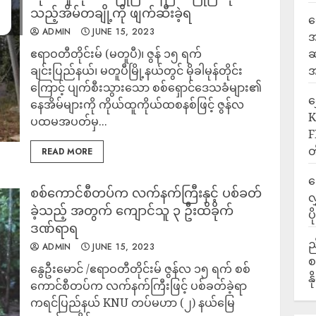
သည့်အိမ်တချို့ကို ဖျက်ဆီးခဲ့ရ
ရ
ADMIN
JUNE 15, 2023
အ
ဧရာဝတီတိုင်းမ် (မတူပီ)၊ ဇွန် ၁၅ ရက်
ဆ
ချင်းပြည်နယ်၊ မတူပီမြို့နယ်တွင် မိုခါမုန်တိုင်း
အ
ကြောင့် ပျက်စီးသွားသော စစ်ရှောင်ဒေသခံများ၏
‎
နေအိမ်များကို ကိုယ်ထူကိုယ်ထစနစ်ဖြင့် ဇွန်လ
K
ပထမအပတ်မှ...
F
တ
READ MORE
ဒ
စစ်ကောင်စီတပ်က လက်နက်ကြီးနှင့် ပစ်ခတ်
လ
ခဲ့သည့် အတွက် ကျောင်သူ ၃ ဦးထိခိုက်
ပ
ဒဏ်ရာရ
ည
ADMIN
JUNE 15, 2023
စ
နွေဦးမောင် /ဧရာဝတီတိုင်းမ် ဇွန်လ ၁၅ ရက် စစ်
န
ကောင်စီတပ်က လက်နက်ကြီးဖြင့် ပစ်ခတ်ခဲ့ရာ
ကရင်ပြည်နယ် KNU တပ်မဟာ (၂) နယ်မြေ