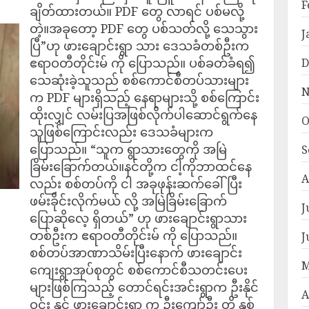
F
ချိတ်ထားတယ်။ PDF တွေ လာရင် ပစ်မလို့
တဲ့။အခုတော့ PDF တွေ ပစ်သတ်လို့ သေသွား
J
ပြီ”ဟု ဖားချောင်းရွာ သား ဒေသခံတစ်ဦးက
ဧရာဝတီတိုင်းမ် ကို ပြောသည်။ ပစ်ခတ်ခံရ၍
D
သေဆုံးခဲ့သူသည် စစ်ကောင်စီတပ်သားများ
N
က PDF များရှိသည့် နေရာများသို့ စစ်ကြောင်း
ထိုးလျှင် လမ်းပြအဖြစ်လိုက်ပါဆောင်ရွက်နေ
O
သူဖြစ်ကြောင်းလည်း ဒေသခံများက
ပြောသည်။ “သူက ရွာသားတွေကို အမြဲ
S
ခြိမ်းခြောက်တယ်။နင်တို့က ငါ့ကိုဘာထင်နေ
A
လည်း စစ်တပ်ကို ငါ အခုဖုန်းဆက်ခေါ်ပြီး
ဖမ်းခိုင်းလိုက်မယ် လို့ အမြဲခြိမ်းခြောက်
J
ပြောဆိုလေ့ ရှိတယ်” ဟု ဖားချောင်းရွာသား
တစ်ဦးက ဧရာဝတီတိုင်းမ် ကို ပြောသည်။
J
စစ်တပ်အာဏာသိမ်းပြီးနောက် ဖားချောင်း
M
ကျေးရွာအုပ်စုတွင် စစ်ကောင်စီသတင်းပေး
များဖြစ်ကြသည့် တောင်ရင်းအင်းရွာက ဦးနိုင်
A
ဝင်း နှင့် ဖားချောင်းရွာ က ဦးကျော်ဦး တို့ နှစ်