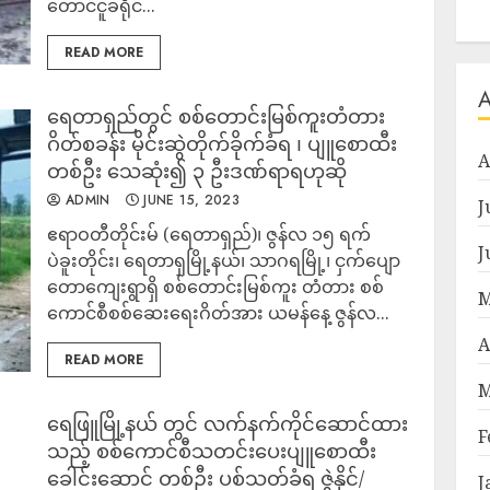
တောင်ငူခရိုင်...
READ MORE
ရေတာရှည်တွင် စစ်တောင်းမြစ်ကူးတံတား
ဂိတ်စခန်း မိုင်းဆွဲတိုက်ခိုက်ခံရ ၊ ပျူစောထီး
A
တစ်ဦး သေဆုံး၍ ၃ ဦးဒဏ်ရာရဟုဆို
ADMIN
JUNE 15, 2023
J
ဧရာဝတီတိုင်းမ် (ရေတာရှည်)၊ ဇွန်လ ၁၅ ရက်
J
ပဲခူးတိုင်း၊ ရေတာရှမြို့နယ်၊ သာဂရမြို့၊ ငှက်ပျော
တောကျေးရွာရှိ စစ်တောင်းမြစ်ကူး တံတား စစ်
M
ကောင်စီစစ်ဆေးရေးဂိတ်အား ယမန်နေ့ ဇွန်လ...
A
READ MORE
M
ရေဖြူမြို့နယ် တွင် လက်နက်ကိုင်ဆောင်ထား
F
သည့် စစ်ကောင်စီသတင်းပေးပျူစောထီး
ခေါင်းဆောင် တစ်ဦး ပစ်သတ်ခံရ ဇွဲနိုင်/
J