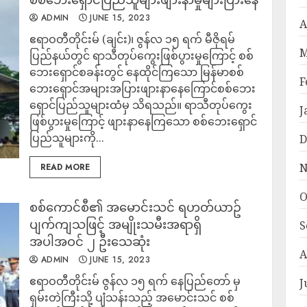
ADMIN
JUNE 15, 2023
A
ဧရာဝတီတိုင်းမ် (ချင်း)၊ ဇွန်လ ၁၅ ရက် မီဇိုရမ်
M
ပြည်နယ်တွင် ရာသီတုပ်ကွေးဖြစ်ပွားမှုကြောင့် စစ်
ဘေးရှောင်စခန်းတွင် နေထိုင်ကြသော မြန်မာစစ်
F
ဘေးရှောင်အများအပြားဖျားနာနေကြောင်စစ်ဘေး
ရှောင်ပြည်သူများထံမှ သိရသည်။ ရာသီတုပ်ကွေး
J
ဖြစ်ပွားမှုကြောင့် ဖျားနာနေကြသော စစ်ဘေးရှောင်
ပြည်သူများကို...
D
N
READ MORE
O
စစ်ကောင်စီ၏ အမောင်းသင် ရဟတ်ယာဥ်
ပျက်ကျသဖြင့် အမျိုးသမီးအရာရှိ
S
အပါအဝင် ၂ ဦးသေဆုံး
A
ADMIN
JUNE 15, 2023
ဧရာဝတီတိုင်းမ် ဇွန်လ ၁၅ ရက် နေပြည်တော် မှ
J
ရှမ်းတဲကြီးသို့ ပျံသန်းသည့် အမောင်းသင် စစ်