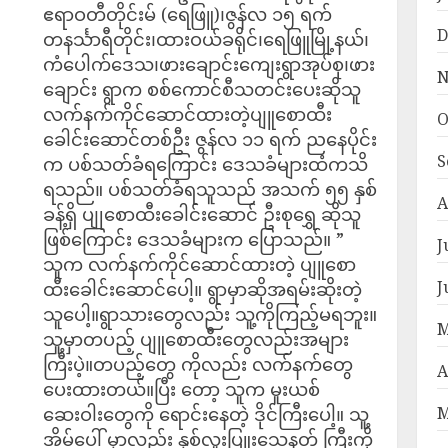
ဧရာဝတီတိုင်းမ် (ရေဖြူ)၊ဇွန်လ ၁၅ ရက်
D
တနင်္သာရီတိုင်း၊ထားဝယ်ခရိုင်၊ရေဖြူမြို့နယ်၊
ကံပေါက်ဒေသ၊ဖားချောင်းကျေးရွာအုပ်စု၊ဖား
N
ချောင်း ရွာက စစ်ကောင်စီသတင်းပေးဆိုသူ
လက်နက်ကိုင်ဆောင်ထားတဲ့ပျူစောထီး
O
ခေါင်းဆောင်တစ်ဦး ဇွန်လ ၁၁ ရက် ညနေပိုင်း
S
က ပစ်သတ်ခံရကြောင်း ဒေသခံများထံကသိ
ရသည်။ ပစ်သတ်ခံရသူသည် အသက် ၅၅ နှစ်
A
ခန့်ရှိ ပျုစောထီးခေါင်းဆောင် ဦးစုရွှေ ဆိုသူ
ဖြစ်ကြောင်း ဒေသခံများက ပြောသည်။ ”
J
သူက လက်နက်ကိုင်ဆောင်ထားတဲ့ ပျူစော
J
ထီးခေါင်းဆောင်ပေါ့။ ရွာမှာဆိုအရမ်းဆိုးတဲ့
သူပေါ့။ရွာသားတွေလည်း သူ့ကိုကြည့်မရဘူး။
M
သူ့မှာတပည့် ပျူစောထီးတွေလည်းအများ
ကြီးပဲ့။တပည့်တွေ ကိုလည်း လက်နက်တွေ
A
ပေးထားတယ်။ပြီး တော့ သူက မူးယစ်
ဆေးဝါးတွေကို ရောင်းနေတဲ့ ဒိုင်ကြီးပေါ့။ သူ့
M
အိမ်ပေါ် မှာလည်း နှစ်လူးပြူးသေနတ် ကြီးကို