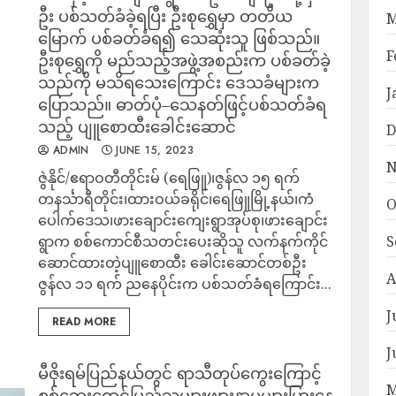
ဦး ပစ်သတ်ခံခဲ့ရပြီး ဦးစုရွှေမှာ တတိယ
M
မြောက် ပစ်ခတ်ခံရ၍ သေဆုံးသူ ဖြစ်သည်။
F
ဦးစုရွှေကို မည်သည့်အဖွဲ့အစည်းက ပစ်ခတ်ခဲ့
သည်ကို မသိရသေးကြောင်း ဒေသခံများက
J
ပြောသည်။ ဓာတ်ပုံ–သေနတ်ဖြင့်ပစ်သတ်ခံရ
သည့် ပျူစောထီးခေါင်းဆောင်
D
ADMIN
JUNE 15, 2023
N
ဇွဲနိုင်/ဧရာဝတီတိုင်းမ် (ရေဖြူ)၊ဇွန်လ ၁၅ ရက်
တနင်္သာရီတိုင်း၊ထားဝယ်ခရိုင်၊ရေဖြူမြို့နယ်၊ကံ
O
ပေါက်ဒေသ၊ဖားချောင်းကျေးရွာအုပ်စု၊ဖားချောင်း
ရွာက စစ်ကောင်စီသတင်းပေးဆိုသူ လက်နက်ကိုင်
S
ဆောင်ထားတဲ့ပျူစောထီး ခေါင်းဆောင်တစ်ဦး
A
ဇွန်လ ၁၁ ရက် ညနေပိုင်းက ပစ်သတ်ခံရကြောင်း...
J
READ MORE
J
မီဇိုးရမ်ပြည်နယ်တွင် ရာသီတုပ်ကွေးကြောင့်
M
စစ်ဘေးရှောင်ပြည်သူများဖျားနာမှုများပြားနေ