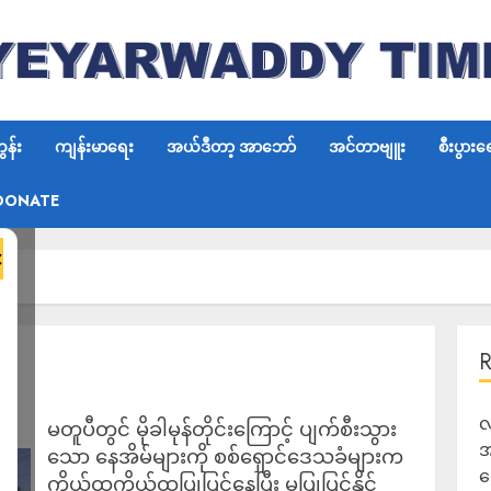
န်း
ကျန်းမာရေး
အယ်ဒီတာ့ အာဘော်
အင်တာဗျူး
စီးပွားရ
DONATE
×
လ
မတူပီတွင် မိုခါမုန်တိုင်းကြောင့် ပျက်စီးသွား
အ
သော နေအိမ်များကို စစ်ရှောင်ဒေသခံများက
ရ
ကိုယ်ထူကိုယ်ထပြုပြင်နေပြီး မပြုပြင်နိုင်