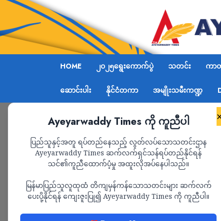
HOME
၂၀၂၅ရွေးကောက်ပွဲ
သတင်း
ကာတွ
ဆောင်းပါး
နိုင်ငံတကာ
အမျိုးသမီးကဏ္ဍ
Ayeyarwaddy Times ကို ကူညီပါ
Home
2023
June
Page 8
ပြည်သူနှင့်အတူ ရပ်တည်နေသည့် လွတ်လပ်သောသတင်းဌာန
Ayeyarwaddy Times ဆက်လက်ရှင်သန်ရပ်တည်နိုင်ရန်
Month:
June 2023
သင်၏ကူညီထောက်ပံ့မှု အထူးလိုအပ်နေပါသည်။
မြန်မာပြည်သူလူထုထံ တိကျမှန်ကန်သောသတင်းများ ဆက်လက်
ပေးပို့နိုင်ရန် ကျေးဇူးပြု၍ Ayeyarwaddy Times ကို ကူညီပါ။