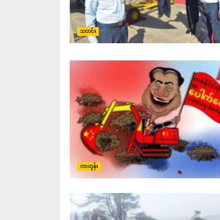
သတင်း
ကာတွန်း