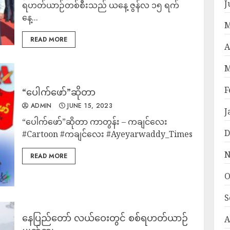
J
ရဟတ်ယာဉ်တစ်စီးသည် ယနေ့ ဇွန်လ ၁၅ ရက်
နေ့...
M
READ MORE
A
M
F
“ပေါက်ဖော်”ဆိုတာ
ADMIN
JUNE 15, 2023
J
“ပေါက်ဖော်”ဆိုတာ ကာတွန်း – ကချင်လေး
D
#Cartoon #ကချင်လေး #Ayeyarwaddy_Times
N
READ MORE
O
S
နေပြည်တော် လယ်ဝေးတွင် စစ်ရဟတ်ယာဉ်
A