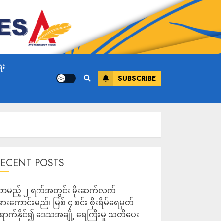
ေး
SUBSCRIBE
RECENT POSTS
ာမည့် ၂ ရက်အတွင်း မိုးဆက်လက်
ားကောင်းမည်၊ မြစ် ၄ စင်း စိုးရိမ်ရေမှတ်
ောက်နိုင်၍ ဒေသအချို့ ရေကြီးမှု သတိပေး