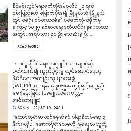
နိုင်မင်းလွင်/ဧရာဝတီတိုင်းမ်ဇူလိုင် ၂၃ ရက်
A
ရှမ်းပြည်နယ်(မြောက်ပိုင်း)ရှိ မြို့နယ်သုံးမြို့နယ်
တွင် စစ်ရှုံး စစ်ကောင်စီ၏ ပစ်ခတ်တိုက်ခိုက်မှု
M
ကြောင့် ၁၀၂၇ စစ်ဆင်ရေးဒုတိယပိုင်း နှစ်ပတ်တာ
အတွင်း အရပ်သား ၄၆ ဦး သေဆုံးခဲ့ပြီး...
F
READ MORE
J
D
ဘဝတူ နိုင်ငံရေး အကျဉ်းသားများနှင့်
ပတ်သက်၍ ကူညီပံ့ပိုးမှု လုပ်ဆောင်နေသူ
N
နိုင်ငံရေးအကျဉ်းသူ များအဖွဲ့
O
(WOPP)တာဝန်ခံ မဇူးဇူးမေယွန်းနှင့်တွေ့ဆုံ
မေးမြန်းခြင်း (အမျိုးသမီးကဏ္ဍ-
S
အင်တာဗျူး)
ADMIN
JULY 10, 2024
A
“ထောင်တွင်းမှာ တစ်ခုခုဆိုရင် ပါရာစီတစ်မော့ နဲ့
J
ဒိုက်ဂလိုပဲ။ အောက်ပိုင်းသေမလို ဖြစ်နေလဲ သူတို့