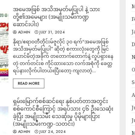
M
အမေအဖြစ် အသိအမှတ်မပြုပါ နဲ့ သား
တို့၏အမေများ (အမျိုးသမီးကဏ္ဍ
F
ဆောင်းပါး)
J
ADMIN
JULY 31, 2024
နိုရာ/ဧရာ၀တီတိုင်းမ်ဇူလိုင် ၃၀ ရက်“အမေအဖြစ်
D
အသိအမှတ်မပြုပါ” ဆိုတဲ့ စကားလုံးတွေကို မြင်
ယောင်မိတဲ့အခိုက် တတောက်တောက်နဲ့ လှုပ်ရှားနေ
N
တဲ့ တက်တင်းစ ကိုင်ထားသော လက်အစုံကို ခေတ္တ
O
ရပ်နားလိုက်ပါတယ်။ပြီးတော့ ကျလာတဲ့...
S
READ MORE
A
ရှမ်းမြောက်စစ်ဆင်ရေး နှစ်ပတ်တာအတွင်း
J
စစ်ကောင်စီကြောင့် အရပ်သား ၄၆ ဦးသေဆုံး
ခဲ့ပြီး အမျိုးသမီး သေဆုံးမှု ပိုမိုများပြား
J
(အမျိုးသမီးကဏ္ဍ-သတင်း)
ADMIN
JULY 24, 2024
M