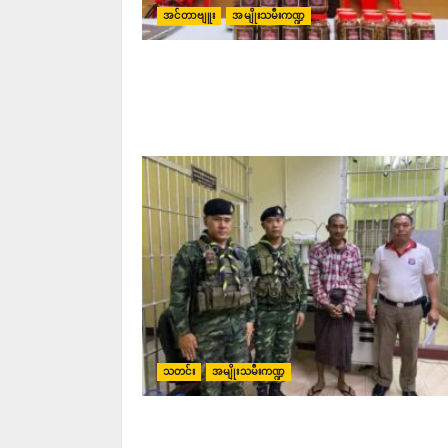
အင်တာဗျူး
အမျိုးသမီးကဏ္ဍ
သတင်း
အမျိုးသမီးကဏ္ဍ