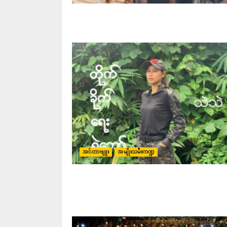
အင်တာဗျူး
အမျိုးသမီးကဏ္ဍ