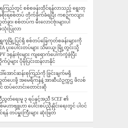
ေကြည်တွင် စစ်စခန်းထိုင်ရန်လာသည့် ရွေးတု
စိုးရစစ်တပ် တိုက်ခိုက်ခံရပြီး ကစဉ့်ကလျား
ုတ်ခွာ၊ စစ်တပ်က မီးလောင်ဗုံးများပါ
သုံးပြုလာ
ရွှေကူမြို့ပြင်ရှိ စစ်တပ်ခြေကုတ်စခန်းများကို
IA ပူးပေါင်းတပ်များ သိမ်းယူ၊ မြို့တွင်းသို့
PV ဒရုန်းဗုံးများ ကျရောက်ပေါက်ကွဲခဲ့ပြီး
ိုက်ပွဲများ ပိုမိုပြင်းထန်လာနိုင်
ေါ်အောင်ဆန်းစုကြည်ကို ခြွင်းချက်မရှိ
ွှတ်ပေးဖို့ အမေရိကန်နဲ့ အာဆီယံဥက္ကဌ ဖိလစ်
ိုင် ထပ်လောင်းတောင်းဆို
ီညွတ်ရေးမူ ၃ ရပ်နှင့်အညီ SCEF ၏
စ်မဟာဗျူဟာ ပေါင်းစပ်ညှိနှိုင်းရေးတွင် ပါဝင်
ိုင်ရန် တပ်မှူးကြီးများ ဆုံးဖြတ်