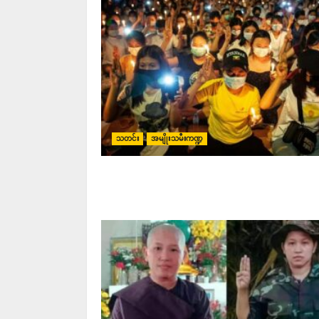
သတင်း
အမျိုးသမီးကဏ္ဍ