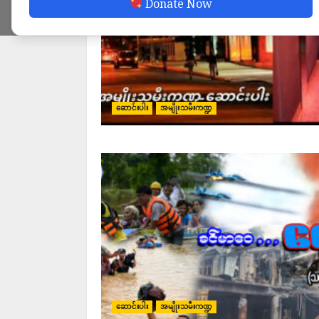
Donate Now
ဆောင်းပါး
အမျိုးသမီးကဏ္ဍ
ဆောင်းပါး
အမျိုးသမီးကဏ္ဍ