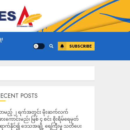
ေး
SUBSCRIBE
RECENT POSTS
ာမည့် ၂ ရက်အတွင်း မိုးဆက်လက်
ားကောင်းမည်၊ မြစ် ၄ စင်း စိုးရိမ်ရေမှတ်
ောက်နိုင်၍ ဒေသအချို့ ရေကြီးမှု သတိပေး