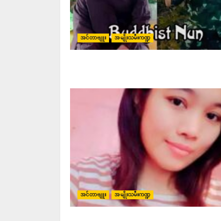
အင်တာဗျူး
အမျိုးသမီးကဏ္ဍ
အင်တာဗျူး
အမျိုးသမီးကဏ္ဍ