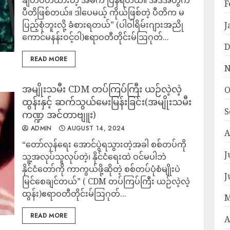
ချိတ်ပိတ်ထားတဲ့ အိမ်က ပြန်ရတယ်။ အဲဒီအတွက်
F
ပီတိဖြစ်တယ်။ ဒါပေမယ့် ကိုယ်ဖြစ်တဲ့ ပီတိက မ
ပြည့်စုံဘူးလို့ ခံစားရတယ်” (ပါဝါရိမ်းဂျားအညို
J
ကောင်မနန်းဝင့်ဝါ)ဧရာဝတီတိုင်းမ်ဩဂုတ်...
D
READ MORE
N
အမျိုးသမီး CDM တပ်ကြပ်ကြီး ယဉ်လဲ့လဲ့
O
ထွန်းနှင့် ဆက်သွယ်မေးမြန်းခြင်း(အမျိုးသမီး
S
ကဏ္ဍ အင်တာဗျူး)
ADMIN
AUGUST 14, 2024
A
“တော်လှန်ရေး အောင်ပွဲရသွားတဲ့အခါ စစ်တပ်ကို
J
သူ့အလုပ်သူလုပ်တဲ့၊ နိုင်ငံရေးထဲ ဝင်မပါဘဲ
နိုင်ငံတော်ကို ကာကွယ်ဖို့ဆိုတဲ့ စစ်တပ်ပုံစံမျိုးပဲ
J
မြင်စေချင်တယ်” ( CDM တပ်ကြပ်ကြီး ယဉ်လဲ့လဲ့
ထွန်း)ဧရာဝတီတိုင်းမ်ဩဂုတ်...
M
READ MORE
A