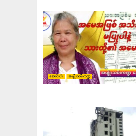
ဆောင်းပါး
အမျိုးသမီးကဏ္ဍ