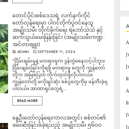
တောင်ပိုင်းစစ်ဒေသရဲ့ လက်နက်ကိုင်
တော်လှန်ရေးမှာ ပါဝင်တိုက်ပွဲဝင်နေသူ
အမျိုးသမီး တိုက်ခိုက်ရေး ရဲဘော်သဲသဲ နှင့်
ဆက်သွယ်မေးမြန်းခြင်း (အမျိုးသမီးကဏ္ဍ-
A
အင်တာဗျူး)
ADMIN
SEPTEMBER 11, 2024
J
“ငြိမ်းချမ်းမှုနဲ့ မတရားမှုက ဒွန်တွဲမ‌နေသင့်ပါဘူး။
J
ငြိမ်းချမ်းခြင်းကိုရဖို့ မတရားမှု တွေကို ကျွန်တော်
တို့က အမြစ်ပြတ် တိုက်ထုတ်ဖို့လိုပါတယ်။
M
ကျွန်တော်တို့ မလိုချင်ဆုံး စစ်ပွဲတွေကိုမှ ဖန်တီးခဲ့ရ
ပါတယ်။ အာဏာရှင်တွေရဲ့...
A
READ MORE
M
F
နွေဦးတော်လှန်ရေးကာလအတွင်း စစ်တပ်၏
ဖမ်းဆီးခြင်းခံခဲ့ရသည့် အမျိုးသမီး ၅၆၀၀
J