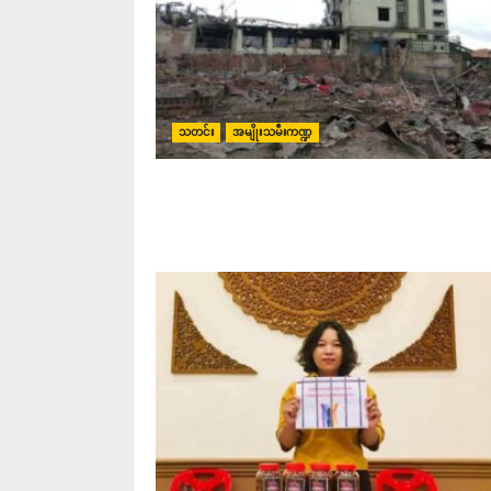
သတင်း
အမျိုးသမီးကဏ္ဍ