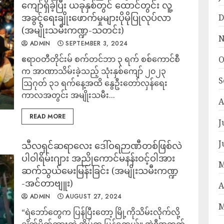
ကျော်ရှိခဲ့ပြီး ယခုနှစ်တွင် ထောင်တွင်း လူ့
အခွင့်ရေးချိုးဖောက်မှုများပိုမိုပြုလုပ်လာ
D
(အမျိုးသမီးကဏ္ဍ-သတင်း)
N
ADMIN
SEPTEMBER 3, 2024
ဧရာဝတီတိုင်းမ် စက်တင်ဘာ ၃ ရက် စစ်ကောင်စီ
O
က အာဏာသိမ်းခဲ့သည့် သုံးနှစ်ကျော် ၂၀၂၃
S
ဩဂုတ် ၃၁ ရက်နေ့အထိ နွေဦးတော်လှန်ရေး
ကာလအတွင်း အမျိုးသမီး...
A
READ MORE
J
J
သီလရှင်ဆရာလေး ဒေါ်ဝရဉာဏီတစ်ဖြစ်လဲ
ပါဝါရိမ်းဂျား အညိုကောင်မနန်းဝင့်ဝါအား
M
ဆက်သွယ်မေးမြန်းခြင်း (အမျိုးသမီးကဏ္ဍ
-အင်တာဗျူး)
A
ADMIN
AUGUST 27, 2024
M
“ရဲဘော်တွေက ပြန်ပြီးတော့ မြို့ကိုသိမ်းလိုက်လို့