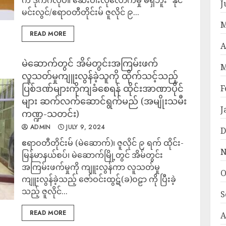
က ဒိုက်ဂလိုပဲ။ ဆေးဝါးလုံလောက်မှု မရှိဘူး” နိုင်
J
မင်းလွင်/ဧရာဝတီတိုင်းမ် ဇူလိုင် ၉...
M
READ MORE
A
မဲဆောက်တွင် အိမ်တွင်းအကြမ်းဖက်
M
လူသတ်မှုကျူးလွန်ခဲ့သူကို ထိုက်သင့်သည့်
ပြစ်ဒဏ်များကိုကျခံစေရန် ထိုင်းအာဏာပိုင်
F
များ ဆက်လက်ဆောင်ရွက်မည် (အမျိုးသမီး
J
ကဏ္ဍ-သတင်း)
ADMIN
JULY 9, 2024
D
ဧရာဝတီတိုင်းမ် (မဲဆောက်)၊ ဇူလိုင် ၉ ရက် ထိုင်း-
N
မြန်မာနယ်စပ်၊ မဲဆောက်မြို့တွင် အိမ်တွင်း
အကြမ်းဖက်မှုကို ကျူးလွန်ကာ လူသတ်မှု
O
ကျူးလွန်ခဲ့သည့် ဇော်ဝင်းထွဋ်(ခ)ဝဠာ ကို ပြီးခဲ့
သည့် ဇူလိုင်...
S
READ MORE
A