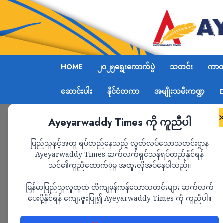
HOME
၂၀၂၅ရွေးကောက်ပွဲ
သတင်း
ကာတွ
ဆောင်းပါး
နိုင်ငံတကာ
အမျိုးသမီးကဏ္ဍ
Ayeyarwaddy Times ကို ကူညီပါ
Home
အမျိုးသမီးကဏ္ဍ
Page 8
ပြည်သူနှင့်အတူ ရပ်တည်နေသည့် လွတ်လပ်သောသတင်းဌာန
Ayeyarwaddy Times ဆက်လက်ရှင်သန်ရပ်တည်နိုင်ရန်
အမျိုးသမီးကဏ္ဍ
သင်၏ကူညီထောက်ပံ့မှု အထူးလိုအပ်နေပါသည်။
မြန်မာပြည်သူလူထုထံ တိကျမှန်ကန်သောသတင်းများ ဆက်လက်
ပေးပို့နိုင်ရန် ကျေးဇူးပြု၍ Ayeyarwaddy Times ကို ကူညီပါ။