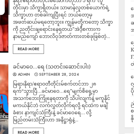
နိုရာ/ဧရာ၀တီတိုင်းမ်အောက်တိုဘာ ၁ ရက်“လူ
တိုင်းမှာ သိက္ခာရှိတယ်။ သာမာန်လူတစ်ယောက်ရဲ့
ရ
သိက္ခာဟာ တစ်ခါကျပြီးရင် ဘယ်တော့မှ
အ
အဖတ်ဆယ်မရတော့ဘူး။ ကျွန်မတို့ကတော့ သိက္ခာ
ဆ
ကို ညတိုင်းချရောင်းနေရတယ်”အဲဒီ့စကားက
အ
နာမည်ကျော် ဘောလိဝုဒ်ဇာတ်ကားတစ်ခုဖြစ်တဲ့...
‎
READ MORE
K
F
တ
ခင်မာဝေ…ရေ (သတင်းဆောင်းပါး)
ADMIN
SEPTEMBER 28, 2024
ဒ
မြရာ၊နိုရာ/ဧရာ၀တီတိုင်းမ်စက်တင်ဘာ ၂၈
လ
ရက်“သွားပြီ…ခင်မာဝေ…ရေ”မျက်စိရှေ့‌မှာ
ပ
အသက်ဘေးကြုံနေရတာကို သိပါလျက်နဲ့ မကူနိုင်
ည
မကယ်နိုင်ဘဲ လက်လွှတ်လိုက်ရလို့ ရင်ထဲက မချိ
စ
ခံစား နာကျင်သံကြီးနဲ့ ခင်‌မာဝေရေ… လို့
န
မြည်တမ်းသံကြီးဟာ အနိဋ္ဌာရုံနဲ့...
READ MORE