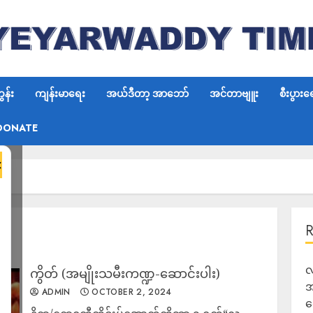
န်း
ကျန်းမာရေး
အယ်ဒီတာ့ အာဘော်
အင်တာဗျူး
စီးပွားရ
DONATE
×
လ
ကွိတ် (အမျိုးသမီးကဏ္ဍ-ဆောင်းပါး)
အ
ADMIN
OCTOBER 2, 2024
ရ