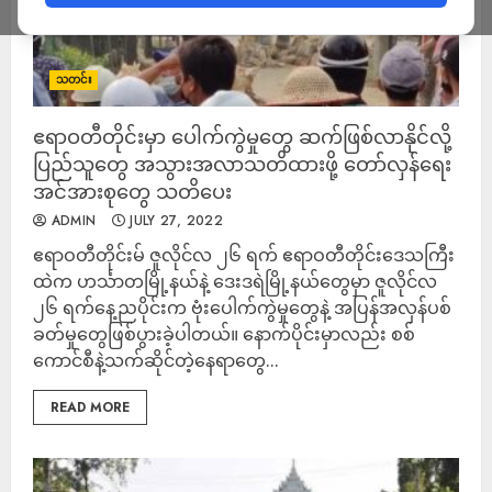
သတင်း
ဧရာဝတီတိုင်းမှာ ပေါက်ကွဲမှုတွေ ဆက်ဖြစ်လာနိုင်လို့
ပြည်သူတွေ အသွားအလာသတိထားဖို့ တော်လှန်ရေး
အင်အားစုတွေ သတိပေး
ADMIN
JULY 27, 2022
ဧရာဝတီတိုင်းမ် ဇူလိုင်လ ၂၆ ရက် ဧရာဝတီတိုင်းဒေသကြီး
ထဲက ဟင်္သာတမြို့နယ်နဲ့ ဒေးဒရဲမြို့နယ်တွေမှာ ဇူလိုင်လ
၂၆ ရက်နေ့ညပိုင်းက ဗုံးပေါက်ကွဲမှုတွေနဲ့ အပြန်အလှန်ပစ်
ခတ်မှုတွေဖြစ်ပွားခဲ့ပါတယ်။ နောက်ပိုင်းမှာလည်း စစ်
ကောင်စီနဲ့သက်ဆိုင်တဲ့နေရာတွေ...
READ MORE