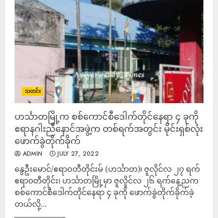
သတင်း
ဟင်္သာတမြို့က စစ်ကောင်စီဒေါက်တိုင်နေရာ ၄ ခုကို
ဧရာနဂါးညီနောင်အဖွဲ့က တစ်ရက်အတွင်း မိုင်းရှစ်လုံး
ဖောက်ခွဲတိုက်ခိုက်
ADMIN
JULY 27, 2022
နွေဦးမောင်/ဧရာဝတီတိုင်းမ် (ဟင်္သာတ)၊ ဇူလိုင်လ ၂၇ ရက်
ဧရာ၀တီတိုင်း၊ ဟင်္သာတမြို့မှာ ဇူလိူင်လ ၂၆ ရက်နေ့ညက
စစ်ကောင်စီဒေါက်တိုင်နေရာ ၄ ခုကို ဖောက်ခွဲတိုက်ခိုက်ခဲ့
တယ်လို့...