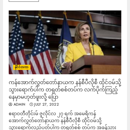
နိုင်ငံတကာ
ကန်အောက်လွှတ်တော်နာယက နန်စီပီလိုစီ ထိုင်ဝမ်သို့
သွားရောက်ပါက တရုတ်စစ်တပ်က လက်ပိုက်ကြည့်
နေမှာမဟုတ်ဖူးလို့ ပြော
ADMIN
JULY 27, 2022
ဧရာဝတီတိုင်းမ် ဇူလိုင်လ ၂၇ ရက် အမေရိကန်
အောက်လွှတ်တော်နာယက နန်စီပီလိုစီ ထိုင်ဝမ်သို့
သွားရောက်လည်ပတ်ပါက တရုတ်စစ် တပ်က အခန့်သား