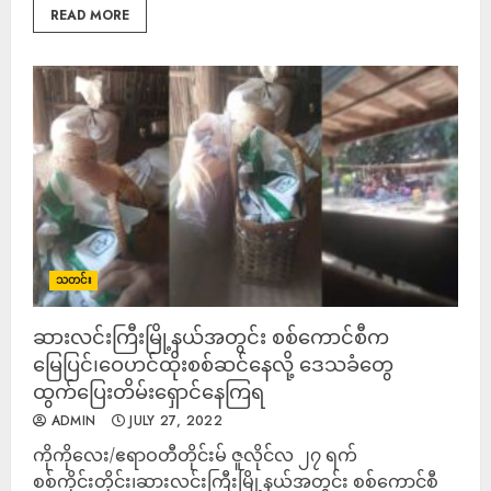
READ MORE
သတင်း
ဆားလင်းကြီးမြို့နယ်အတွင်း စစ်ကောင်စီက
မြေပြင်၊ဝေဟင်ထိုးစစ်ဆင်နေလို့ ဒေသခံတွေ
ထွက်ပြေးတိမ်းရှောင်နေကြရ
ADMIN
JULY 27, 2022
ကိုကိုလေး/ဧရာဝတီတိုင်းမ် ဇူလိုင်လ ၂၇ ရက်
စစ်ကိုင်းတိုင်း၊ဆားလင်းကြီးမြို့နယ်အတွင်း စစ်ကောင်စီ