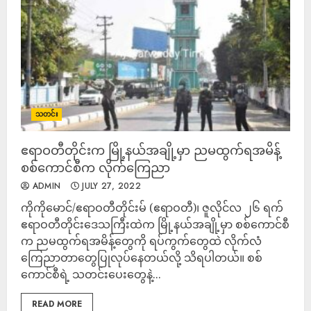
သတင်း
ဧရာဝတီတိုင်းက မြို့နယ်အချို့မှာ ညမထွက်ရအမိန့်
စစ်ကောင်စီက လိုက်ကြေညာ
ADMIN
JULY 27, 2022
ကိုကိုမောင်/ဧရာဝတီတိုင်းမ် (ဧရာဝတီ)၊ ဇူလိုင်လ ၂၆ ရက်
ဧရာဝတီတိုင်းဒေသကြီးထဲက မြို့နယ်အချို့မှာ စစ်ကောင်စီ
က ညမထွက်ရအမိန့်တွေကို ရပ်ကွက်တွေထဲ လိုက်လံ
ကြေညာတာတွေပြုလုပ်နေတယ်လို့ သိရပါတယ်။ စစ်
ကောင်စီရဲ့ သတင်းပေးတွေနဲ့...
READ MORE