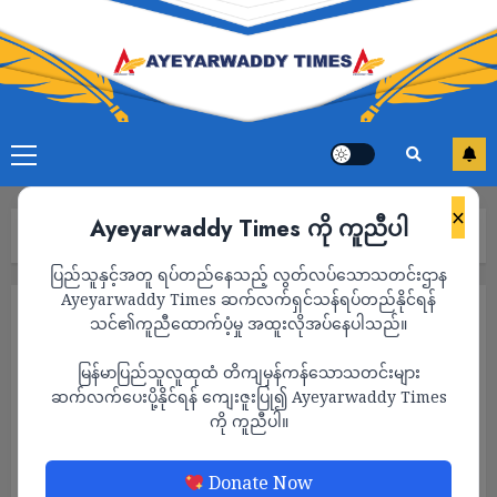
×
Ayeyarwaddy Times ကို ကူညီပါ
Home
2022
July
Page 7
ပြည်သူနှင့်အတူ ရပ်တည်နေသည့် လွတ်လပ်သောသတင်းဌာန
Ayeyarwaddy Times ဆက်လက်ရှင်သန်ရပ်တည်နိုင်ရန်
Month:
July 2022
သင်၏ကူညီထောက်ပံ့မှု အထူးလိုအပ်နေပါသည်။
မြန်မာပြည်သူလူထုထံ တိကျမှန်ကန်သောသတင်းများ
ဆက်လက်ပေးပို့နိုင်ရန် ကျေးဇူးပြု၍ Ayeyarwaddy Times
ကို ကူညီပါ။
Donate Now