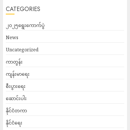
CATEGORIES
၂၀၂၅ရွေးကောက်ပွဲ
News
Uncategorized
ကာတွန်း
ကျန်းမာရေး
စီးပွားရေး
ဆောင်းပါး
နိုင်ငံတကာ
နိုင်ငံရေး