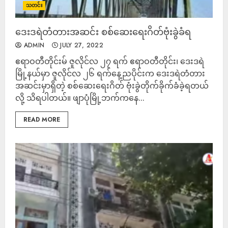
သတင်း
ဒေးဒရဲတံတားအဆင်း စစ်ဆေးရေးဂိတ်ဗုံးခွဲခံရ
ADMIN
JULY 27, 2022
ဧရာဝတီတိုင်းမ် ဇူလိုင်လ ၂၇ ရက် ဧရာဝတီတိုင်း၊ ဒေးဒရဲ
မြို့နယ်မှာ ဇူလိုင်လ ၂၆ ရက်နေ့ညပိုင်းက ဒေးဒရဲတံတား
အဆင်းမှာရှိတဲ့ စစ်ဆေးရေးဂိတ် ဗုံးခွဲတိုက်ခိုက်ခံခဲ့ရတယ်
လို့ သိရပါတယ်။ ဖျာပုံမြို့ဘက်ကနေ...
READ MORE