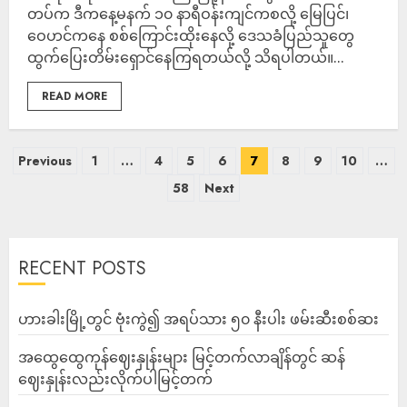
တပ်က ဒီကနေ့မနက် ၁၀ နာရီဝန်းကျင်ကစလို့ ​မြေပြင်၊
ဝေဟင်ကနေ စစ်ကြောင်းထိုးနေလို့ ဒေသခံပြည်သူတွေ
ထွက်​ပြေးတိမ်းရှောင်နေကြရတယ်လို့ သိရပါတယ်။...
READ MORE
Previous
1
…
4
5
6
7
8
9
10
…
58
Next
RECENT POSTS
ဟားခါးမြို့တွင် ဗုံးကွဲ၍ အရပ်သား ၅၀ နီးပါး ဖမ်းဆီးစစ်ဆး
အထွေထွေကုန်ဈေးနှုန်းများ မြင့်တက်လာချိန်တွင် ဆန်
ဈေးနှုန်းလည်းလိုက်ပါမြင့်တက်