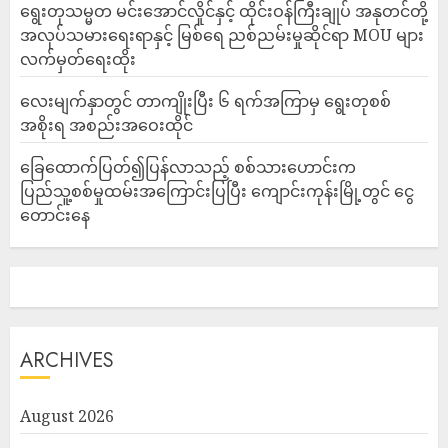
ရွေးတုသမ္မတ မင်းအောင်လှိုင်နှင့် ထိုင်းဝန်ကြီးချုပ် အနုတင်တို့
အလုပ်သမားရေးရာနှင့် မြစ်ရေ ညစ်ညမ်းမှုဆိုင်ရာ MOU များ
လက်မှတ်ရေးထိုး
လေးမျက်နှာတွင် တာကျိုးပြီး ၆ ရက်အကြာမှ ရွေးတုစစ်
အစိုးရ အစည်းအဝေးထိုင်
ခြေထောက်ပြတ်၍ပြန်လာသည့် စစ်သားဟောင်းက
ပြည်သူ့စစ်မှုထမ်းအကြောင်းပြပြီး ကျောင်းကုန်းမြို့တွင် ငွေ
တောင်းနေ
ARCHIVES
August 2026