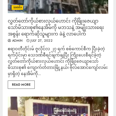
သတင်း
လွှတ်တော်ကိုယ်စားလှယ်ဟောင်း ကိုဖြိုးဇေယျာ
သော်မိသားစု၏နေအိမ်ကို မဘသနဲ့ အမျိုးသားရေး
အစွန်း ရောက်ဆိုသူများက ခဲနဲ့ လာပေါက်
ADMIN
JULY 27, 2022
ဧရာဝတီတိုင်းမ် ဇူလိုင်လ ၂၇ ရက် စစ်ကောင်စီက ပြီးခဲ့တဲ့
ရက်ပိုင်းမှာ သေဒဏ်စီရင်ချက်ချပြီး ကြိုးပေးစီရင်ခဲ့တဲ့
လွှတ်တော်ကိုယ်စားလှယ်ဟောင်း ကိုဖြိုးဇေယျာသော်
မိသားစု၏ ကျောက်တံတားမြို့နယ်၊ ဗိုလ်အောင်ကျော်လမ်း
မှာရှိတဲ့ နေအိမ်ကို...
READ MORE