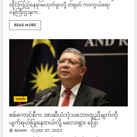
ထိုင်ကြည့်နေမှာမဟုတ်ဖူးလို့ တရုတ် ကာကွယ်ရေး
ဝန်ကြီးဌာနက...
READ MORE
သတင်း
စစ်ကောင်စီက အာဆီယံဘုံသဘောတူညီချက်ကို
ပျက်ရယ်ပြုနေတယ်လို့ မလေးရှား ပြော
ADMIN
JULY 27, 2022