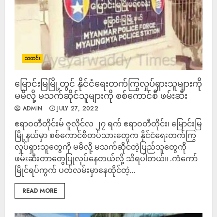
သတင်း
မြောင်းမြမြို့တွင် နိုင်ငံရေးတက်ကြွလှုပ်ရှားသူများကို
မမိလို့ မသက်ဆိုင်သူများကို စစ်ကောင်စီ ဖမ်းဆီး
ADMIN
JULY 27, 2022
ဧရာဝတီတိုင်းမ် ဇူလိုင်လ ၂၇ ရက် ဧရာဝတီတိုင်း၊ မြောင်းမြ
မြို့နယ်မှာ စစ်ကောင်စီတပ်သားတွေက နိုင်ငံရေးတက်ကြွ
လှုပ်ရှားသူတွေကို မမိလို့ မသက်ဆိုင်တဲ့ပြည်သူတွေကို
ဖမ်းဆီးတာတွေပြုလုပ်နေတယ်လို့ သိရပါတယ်။ .ကံကော်
မြိုင်ရပ်ကွက် ပတ်လမ်းမှာနေထိုင်တဲ့...
READ MORE