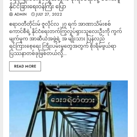
နိုင်ငံခြားရေးဝန်ကြီး ပြော
ADMIN
JULY 27, 2022
ဧရာဝတီတိုင်းမ် ဇူလိုင်လ ၂၇ ရက် အာဏာသိမ်းစစ်
ကောင်စီရဲ့ နိုင်ငံရေးတက်ကြွလှုပ်ရှားသူလေးဦးကို ကွက်
မျက်မှုက အာဆီယံအဖွဲ့ရဲ့ အ မျိုးသား ပြန်လည်
ရင်ကြားစေ့ရေး ကြိုးပမ်းမှုတွေအတွက် စိုးရိမ်ဖွယ်ရာ
ပြဿနာတစ်ခုဖြစ်တယ်လို့...
READ MORE