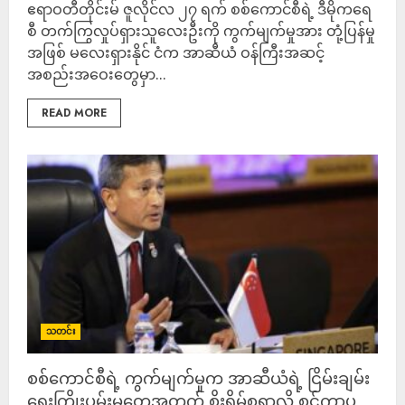
ဧရာဝတီတိုင်းမ် ဇူလိုင်လ ၂၇ ရက် စစ်ကောင်စီရဲ့ ဒီမိုကရေ
စီ တက်ကြွလှုပ်ရှားသူလေးဦးကို ကွက်မျက်မှုအား တုံ့ပြန်မှု
အဖြစ် မလေးရှားနိုင် ငံက အာဆီယံ ဝန်ကြီးအဆင့်
အစည်းအဝေးတွေမှာ...
READ MORE
သတင်း
စစ်ကောင်စီရဲ့ ကွက်မျက်မှုက အာဆီယံရဲ့ ငြိမ်းချမ်း
ရေးကြိုးပမ်းမှုတွေအတွက် စိုးရိမ်စရာလို့ စင်ကာပူ