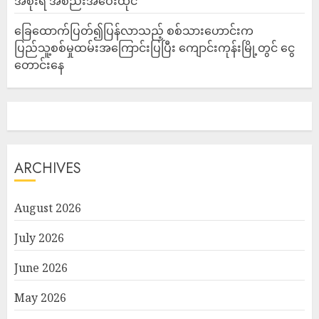
အစိုးရ အစည်းအဝေးထိုင်
ခြေထောက်ပြတ်၍ပြန်လာသည့် စစ်သားဟောင်းက
ပြည်သူ့စစ်မှုထမ်းအကြောင်းပြပြီး ကျောင်းကုန်းမြို့တွင် ငွေ
တောင်းနေ
ARCHIVES
August 2026
July 2026
June 2026
May 2026