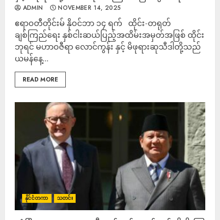
ADMIN
NOVEMBER 14, 2025
ဧရာဝတီတိုင်းမ် နို‌ဝင်ဘာ ၁၄ ရက် ထိုင်း-တရုတ်
ချစ်ကြည်ရေး နှစ်ငါးဆယ်ပြည့်အထိမ်းအမှတ်အဖြစ် ထိုင်း
ဘုရင် မဟာဝဇီရာ လောင်ကွန်း နှင့် မိဖုရားဆုသီဒါတို့သည်
ယမန်နေ့...
READ MORE
နိုင်ငံတကာ
သတင်း