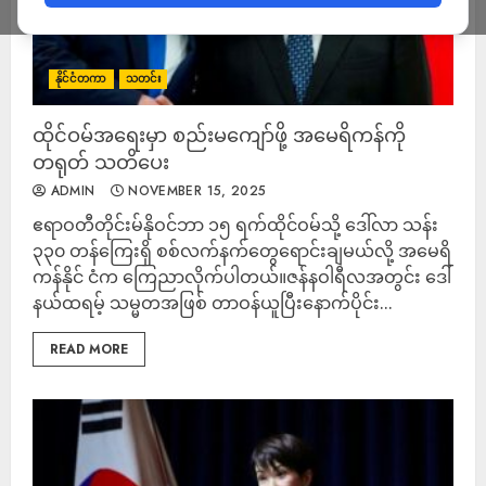
နိုင်ငံတကာ
သတင်း
ထိုင်ဝမ်အရေးမှာ စည်းမကျော်ဖို့ အမေရိကန်ကို
တရုတ် သတိပေး
ADMIN
NOVEMBER 15, 2025
ဧရာဝတီတိုင်းမ်နိုဝင်ဘာ ၁၅ ရက်ထိုင်ဝမ်သို့ ဒေါ်လာ သန်း
၃၃၀ တန်ကြေးရှိ စစ်လက်နက်တွေရောင်းချမယ်လို့ အမေရိ
ကန်နိုင် ငံက ကြေညာလိုက်ပါတယ်။ဇန်နဝါရီလအတွင်း ဒေါ်
နယ်ထရမ့် သမ္မတအဖြစ် တာဝန်ယူပြီးနောက်ပိုင်း...
READ MORE