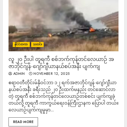
နိုင်ငံတကာ
သတင်း
လူ ၂၀ ဉီးပါ တူရကီ စစ်ဘက်ကုန်တင်လေယာဉ် အ
ဇာဘိုင်ဂျန်-ဂျော်ဂျီယာနယ်စပ်အနီး ပျက်ကျ
ADMIN
NOVEMBER 12, 2025
ဧရာဝတီတိုင်းမ်နိုဝင်ဘာ ၁၂ ရက်အဇာဘိုင်ဂျန်-ဂျော်ဂျီယာ
နယ်စပ်အနီး ခရီးသည် ၂၀ ဉီးထက်မနည်း တင်ဆောင်လာ
တဲ့ တူရကီ စစ်ဘက်ကုန်တင်လေယာဉ်တစ်စင်း ပျက်ကျခဲ့
တယ်လို့ တူရကီ ကာကွယ်ရေးဝန်ကြီးဌာနက ပြောပါ တယ်။
လေယာဉ်ပျက်ကျမှုမှာ...
READ MORE