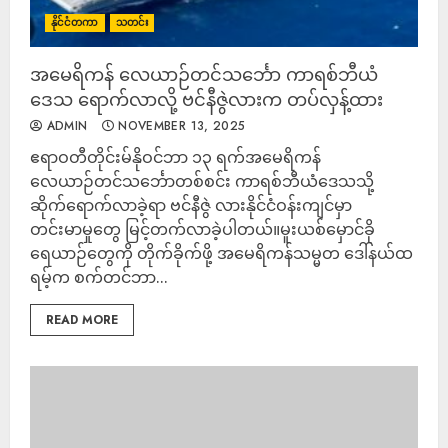
နိုင်ငံတကာ
သတင်း
အမေရိကန် လေယာဉ်တင်သင်္ဘော ကာရစ်ဘီယံ
ဒေသ ရောက်လာလို့ ဗင်နီဇွဲလားက တပ်လှန့်ထား
ADMIN
NOVEMBER 13, 2025
ဧရာဝတီတိုင်းမ်နိုဝင်ဘာ ၁၃ ရက်အမေရိကန်
လေယာဉ်တင်သင်္ဘောတစ်စင်း ကာရစ်ဘီယံဒေသသို့
ဆိုက်ရောက်လာခဲ့ရာ ဗင်နီဇွဲ လားနိုင်ငံဝန်းကျင်မှာ
တင်းမာမှုတွေ မြင့်တက်လာခဲ့ပါတယ်။မူးယစ်မှောင်ခို
ရေယာဉ်တွေကို တိုက်ခိုက်ဖို့ အမေရိကန်သမ္မတ ဒေါ်နယ်ထ
ရမ့်က စက်တင်ဘာ...
READ MORE