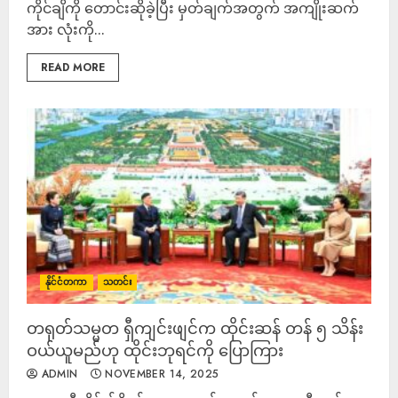
ကိုင်ချိကို တောင်းဆိုခဲ့ပြီး မှတ်ချက်အတွက် အကျိုးဆက်
အား လုံးကို...
READ MORE
နိုင်ငံတကာ
သတင်း
တရုတ်သမ္မတ ရှီကျင်းဖျင်က ထိုင်းဆန် တန် ၅ သိန်း
ဝယ်ယူမည်ဟု ထိုင်းဘုရင်ကို ပြောကြား
ADMIN
NOVEMBER 14, 2025