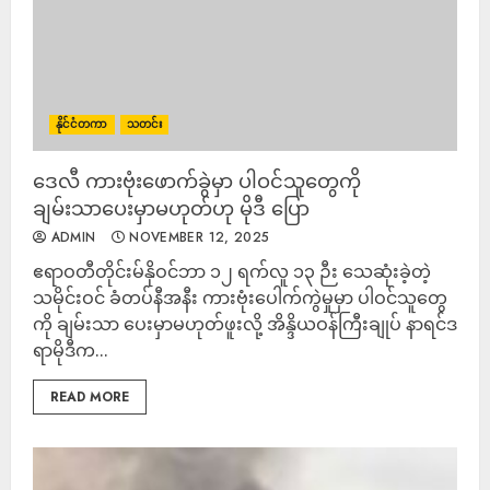
နိုင်ငံတကာ
သတင်း
ဒေလီ ကားဗုံးဖောက်ခွဲမှာ ပါဝင်သူတွေကို
ချမ်းသာပေးမှာမဟုတ်ဟု မိုဒီ ပြော
ADMIN
NOVEMBER 12, 2025
ဧရာဝတီတိုင်းမ်နိုဝင်ဘာ ၁၂ ရက်လူ ၁၃ ဉီး သေဆုံးခဲ့တဲ့
သမိုင်းဝင် ခံတပ်နီအနီး ကားဗုံးပေါက်ကွဲမှုမှာ ပါဝင်သူတွေ
ကို ချမ်းသာ ပေးမှာမဟုတ်ဖူးလို့ အိန္ဒိယဝန်ကြီးချုပ် နာရင်ဒ
ရာမိုဒီက...
READ MORE