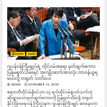
နိုင်ငံတကာ
သတင်း
ဂျပန်ဝန်ကြီးချုပ်ရဲ့ ထိုင်ဝမ်အရေး မှတ်ချက်စကား
ပြန်မရုတ်သိမ်းရင် အကျိုးဆက်အားလုံး တာဝန်ယူရ
မယ်လို့ တရုတ် သတိပေး
ADMIN
NOVEMBER 14, 2025
ဧရာဝတီတိုင်းမ်နိုဝင်ဘာ ၁၄ ရက်ထိုင်ဝမ်နဲ့ပတ်သက်တဲ့
ဆိုးရွားသောမှတ်ချက်စကားကို ပြန်ရုတ်သိမ်းဖို့ တရုတ်
နိုင်ငံခြားရေးဝန် ကြီးဌာနက ဂျပန်ဝန်ကြီးချုပ် ဆာနေးတာ