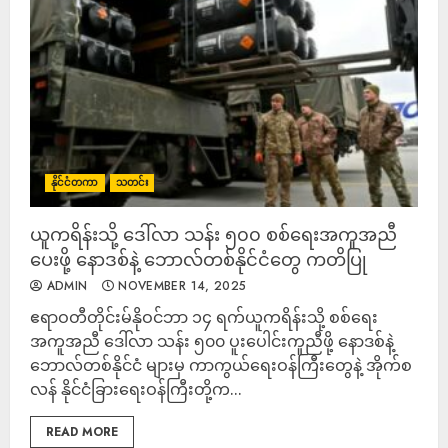
နိုင်ငံတကာ
သတင်း
ယူကရိန်းသို့ ဒေါ်လာ သန်း ၅၀၀ စစ်ရေးအကူအညီ
ပေးဖို့ နောဒစ်နဲ့ ဘောလ်တစ်နိုင်ငံတွေ ကတိပြု
ADMIN
NOVEMBER 14, 2025
ဧရာဝတီတိုင်းမ်နိုဝင်ဘာ ၁၄ ရက်ယူကရိန်းသို့ စစ်ရေး
အကူအညီ ဒေါ်လာ သန်း ၅၀၀ ပူးပေါင်းကူညီဖို့ နောဒစ်နဲ့
ဘောလ်တစ်နိုင်ငံ များမှ ကာကွယ်ရေးဝန်ကြီးတွေနဲ့ အိုက်စ
လန် နိုင်ငံခြားရေးဝန်ကြီးတို့က...
READ MORE