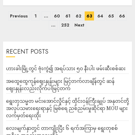
Previous
1
…
60
61
62
63
64
65
66
…
252
Next
RECENT POSTS
ဟားခါးမြို့တွင် ဗုံးကွဲ၍ အရပ်သား ၅၀ နီးပါး ဖမ်းဆီးစစ်ဆး
အထွေထွေကုန်ဈေးနှုန်းများ မြင့်တက်လာချိန်တွင် ဆန်
ဈေးနှုန်းလည်းလိုက်ပါမြင့်တက်
ရွေးတုသမ္မတ မင်းအောင်လှိုင်နှင့် ထိုင်းဝန်ကြီးချုပ် အနုတင်တို့
အလုပ်သမားရေးရာနှင့် မြစ်ရေ ညစ်ညမ်းမှုဆိုင်ရာ MOU များ
လက်မှတ်ရေးထိုး
လေးမျက်နှာတွင် တာကျိုးပြီး ၆ ရက်အကြာမှ ရွေးတုစစ်