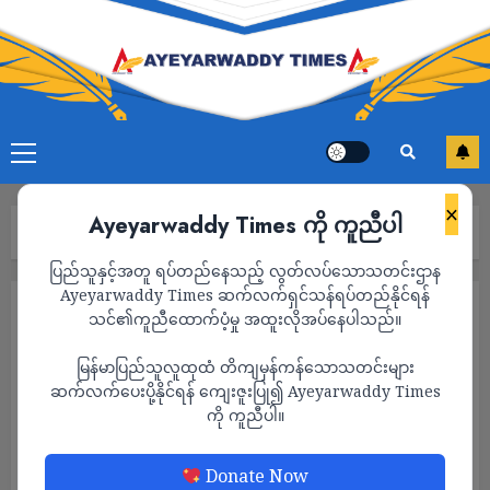
×
Ayeyarwaddy Times ကို ကူညီပါ
Home
နိုင်ငံတကာ
Page 63
ပြည်သူနှင့်အတူ ရပ်တည်နေသည့် လွတ်လပ်သောသတင်းဌာန
Ayeyarwaddy Times ဆက်လက်ရှင်သန်ရပ်တည်နိုင်ရန်
နိုင်ငံတကာ
သင်၏ကူညီထောက်ပံ့မှု အထူးလိုအပ်နေပါသည်။
မြန်မာပြည်သူလူထုထံ တိကျမှန်ကန်သောသတင်းများ
ဆက်လက်ပေးပို့နိုင်ရန် ကျေးဇူးပြု၍ Ayeyarwaddy Times
ကို ကူညီပါ။
Donate Now