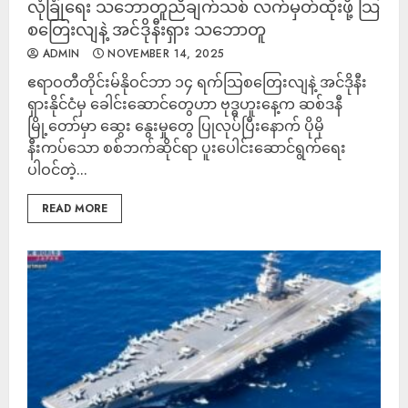
လုံခြုံရေး သဘောတူညီချက်သစ် လက်မှတ်ထိုးဖို့ သြ
စတြေးလျနဲ့ အင်ဒိုနီးရှား သဘောတူ
ADMIN
NOVEMBER 14, 2025
ဧရာဝတီတိုင်းမ်နိုဝင်ဘာ ၁၄ ရက်သြစတြေးလျနဲ့ အင်ဒိုနီး
ရှားနိုင်ငံမှ ခေါင်းဆောင်တွေဟာ ဗုဒ္ဓဟူးနေ့က ဆစ်ဒနီ
မြို့တော်မှာ ဆွေး နွေးမှုတွေ ပြုလုပ်ပြီးနောက် ပိုမို
နီးကပ်သော စစ်ဘက်ဆိုင်ရာ ပူးပေါင်းဆောင်ရွက်ရေး
ပါဝင်တဲ့...
READ MORE