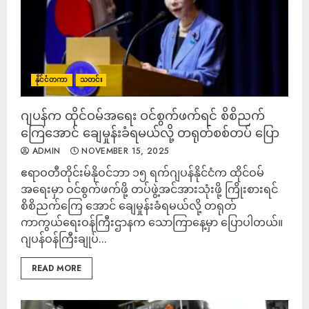
နိုင်ငံတကာ
သတင်း
ဂျပန်က ထိုင်ဝမ်အရေး ဝင်စွက်ဖက်ရင် စိစိညက်
ကြေအောင် ချေမှုန်းခံရမယ်လို့ တရုတ်စစ်တပ် ပြော
ADMIN
NOVEMBER 15, 2025
ဧရာဝတီတိုင်းမ်နိုဝင်ဘာ ၁၅ ရက်ဂျပန်နိုင်ငံက ထိုင်ဝမ်
အရေးမှာ ဝင်စွက်ဖက်ဖို့ တပ်ဖွဲ့အင်အားသုံးဖို့ ကြိုးစားရင်
စိစိညက်ကြေ အောင် ချေမှုန်းခံရမယ်လို့ တရုတ်
ကာကွယ်ရေးဝန်ကြီးဌာနက သောကြာနေ့မှာ ပြောပါတယ်။
ဂျပန်ဝန်ကြီးချုပ်...
READ MORE