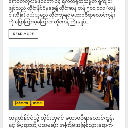
ဧရာဝတီတိုင်းမ်နိုဝင်ဘာ ၁၄ ရက်တရုတ်သမ္မတ ရှီကျင်း
ဖျင်သည် ထိုင်းနိုင်ငံမှနေ၍ ထိုင်းဆန် တန် ၅၀၀,၀၀၀ (တန်
ငါးသိန်း) ဝယ်ယူမည် ထိုင်းဘုရင် မဟာဝဇီရာလောင်ကွန်း
ကို ပြောကြားခဲ့ကြောင်း ထိုင်းဝန်ကြီးချုပ်...
READ MORE
နိုင်ငံတကာ
သတင်း
တရုတ်နိုင်ငံသို့ ထိုင်းဘုရင် မဟာဝဇီရာလောင်ကွန်း
နှင့် မိဖုရားတို့ ပထမဆုံး အကြိမ်အဖြစ်သွားရောက်