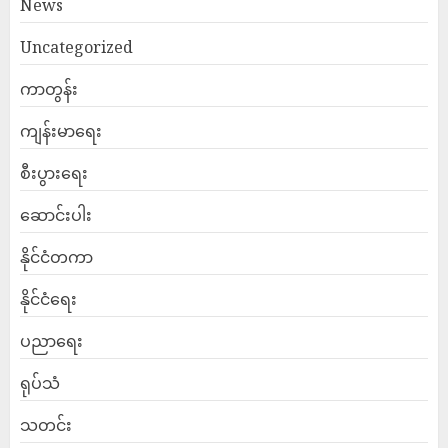
News
Uncategorized
ကာတွန်း
ကျန်းမာရေး
စီးပွားရေး
ဆောင်းပါး
နိုင်ငံတကာ
နိုင်ငံရေး
ပညာရေး
ရုပ်သံ
သတင်း