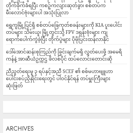
တိုက်ခိုက်ခံရပြီး ကစဉ့်ကလျားဆုတ်ခွာ၊ စစ်တပ်က
မီးလောင်ဗုံးများပါ အသုံးပြုလာ
‎ရွှေကူမြို့ပြင်ရှိ စစ်တပ်ခြေကုတ်စခန်းများကို KIA ပူးပေါင်း
တပ်များ သိမ်းယူ၊ မြို့တွင်းသို့ FPV ဒရုန်းဗုံးများ ကျ
ရောက်ပေါက်ကွဲခဲ့ပြီး တိုက်ပွဲများ ပိုမိုပြင်းထန်လာနိုင်
ဒေါ်အောင်ဆန်းစုကြည်ကို ခြွင်းချက်မရှိ လွှတ်ပေးဖို့ အမေရိ
ကန်နဲ့ အာဆီယံဥက္ကဌ ဖိလစ်ပိုင် ထပ်လောင်းတောင်းဆို
ညီညွတ်ရေးမူ ၃ ရပ်နှင့်အညီ SCEF ၏ စစ်မဟာဗျူဟာ
ပေါင်းစပ်ညှိနှိုင်းရေးတွင် ပါဝင်နိုင်ရန် တပ်မှူးကြီးများ
ဆုံးဖြတ်
ARCHIVES