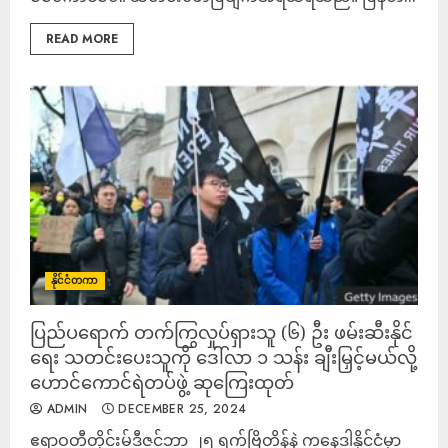
READ MORE
နိုင်ငံတကာ
ပြည်ပရောက် တက်ကြွလှုပ်ရှားသူ (၆) ဦး ဖမ်းဆီးနိုင်
ရေး သတင်းပေးသူကို ဒေါ်လာ ၁ သန်း ချီးမြှင့်မယ်လို့
ဟောင်ကောင်ရဲတပ်ဖွဲ့ ဆုကြေးထုတ်
ADMIN
DECEMBER 25, 2024
ဧရာဝတီတိုင်းမ်ဒီဇင်ဘာ ၂၅ ရက်ဗြိတိန်နဲ့ ကနေဒါနိုင်ငံမှာ