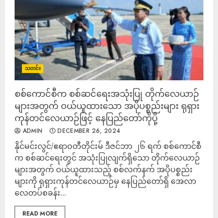
သတင်း
စစ်ကောင်စီက စစ်ဆင်ရေးအသုံးပြု တိုက်လေယာဉ်
များအတွက် ဝယ်ယူထားသော အပိုပစ္စည်းများ ရုရှား
ကုန်တင်လေယာဉ်ဖြင့် နေပြည်တော်ကိုပို့
ADMIN
DECEMBER 26, 2024
နိုင်မင်းလွင်/ဧရာဝတီတိုင်းမ် ဒီဇင်ဘာ ၂၆ ရက် စစ်ကောင်စီ
က စစ်ဆင်ရေးတွင် အသုံးပြုလျက်ရှိသော တိုက်လေယာဉ်
များအတွက် ဝယ်ယူထားသည့် စစ်လက်နက် အပိုပစ္စည်း
များကို ရုရှားကုန်တင်လေယာဉ်မှ နေပြည်တော်ရှိ အေလာ
လေတပ်စခန်း...
READ MORE