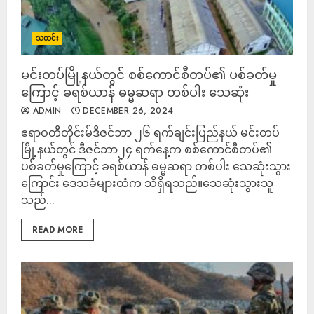
သတင်း
မင်းတပ်မြို့နယ်တွင် စစ်ကောင်စီတပ်၏ ပစ်ခတ်မှု
ကြောင့် ခရစ်ယာန် ဓမ္မဆရာ တစ်ပါး သေဆုံး
ADMIN
DECEMBER 26, 2024
ဧရာဝတီတိုင်းမ်ဒီဇင်ဘာ ၂၆ ရက်ချင်းပြည်နယ် မင်းတပ်
မြို့နယ်တွင် ဒီဇင်ဘာ၂၄ ရက်နေ့က စစ်ကောင်စီတပ်၏
ပစ်ခတ်မှုကြောင့် ခရစ်ယာန် ဓမ္မဆရာ တစ်ပါး သေဆုံးသွား
ကြောင်း ဒေသခံများထံက သိရှိရသည်။သေဆုံးသွားသူ
သည်...
READ MORE