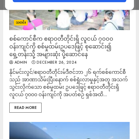
သတင်း
စစ်ကောင်စီက ဧရာဝတီတိုင်းရှိ လူငယ် ၇၀၀၀
ဝန်းကျင်ကို စစ်မှုထမ်းဥပဒေဖြင့် စုဆောင်း၍
ရှေ့တန်းသို့ အများဆုံး ပို့ဆောင်နေ
ADMIN
DECEMBER 26, 2024
နိုင်မင်းလွင်/ဧရာဝတီတိုင်းမ်ဒီဇင်ဘာ ၂၆ ရက်စစ်ကောင်စီ
သည် အာဏာသိမ်းပြီးနောက် စစ်ရှုံးလာမှုနှင့်အတူ အသက်
သွင်းလိုက်သော စစ်မှုထမ်း ဥပဒေဖြင့် ဧရာဝတီတိုင်းရှိ
လူငယ် ၇၀၀၀ ဝန်းကျင်ကို အပတ်စဉ် ရှစ်အထိ...
READ MORE