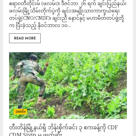
ဧရာဝတီတိုင်းမ် (ဖလမ်း)၊ ဒီဇင်ဘာ ၂၆ ရက် ချင်းပြည်နယ်၊
ဖလမ်းမြို့သိမ်းတိုက်ပွဲကို ချင်းအမျိုးသားကာကွယ်ရေး
တပ်ဖွဲ့(CNO/CNDF)၊ ချင်းညီ နောင်နှင့် မဟာမိတ်တပ်ဖွဲ့တို့
က ပြီးခဲ့သည့် နိုဝင်ဘာလ ၁၀...
READ MORE
သတင်း
တီးတိန်မြို့နယ်ရှိ ဘိန်းစိုက်ခင်း ၃ ဧကခန့်ကို CDF
CDM Siyin မှ ဖျက်ဆီး