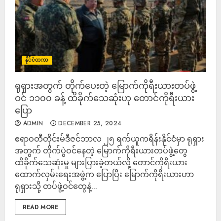
နိုင်ငံတကာ
ရုရှားအတွက် တိုက်ပေးတဲ့ မြောက်ကိုရီးယားတပ်ဖွဲ့
ဝင် ၁၁၀၀ ခန့် ထိခိုက်သေဆုံးဟု တောင်ကိုရီးယား
ပြော
ADMIN
DECEMBER 25, 2024
ဧရာဝတီတိုင်းမ်ဒီဇင်ဘာလ ၂၅ ရက်ယူကရိန်းနိုင်ငံမှာ ရုရှား
အတွက် တိုက်ပွဲဝင်နေတဲ့ မြောက်ကိုရီးယားတပ်ဖွဲ့တွေ
ထိခိုက်သေဆုံးမှု များပြားခဲ့တယ်လို့ တောင်ကိုရီးယား
ထောက်လှမ်းရေးအဖွဲ့က ပြောပြီး မြောက်ကိုရီးယားဟာ
ရုရှားသို့ တပ်ဖွဲ့ဝင်တွေနဲ့...
READ MORE