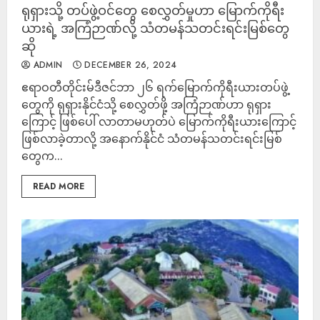
ရုရှားသို့ တပ်ဖွဲ့ဝင်တွေ စေလွှတ်မှုဟာ မြောက်ကိုရီး
ယားရဲ့ အကြံဉာဏ်လို့ သံတမန်သတင်းရင်းမြစ်တွေ
ဆို
ADMIN
DECEMBER 26, 2024
ဧရာဝတီတိုင်းမ်ဒီဇင်ဘာ ၂၆ ရက်မြောက်ကိုရီးယားတပ်ဖွဲ့
တွေကို ရုရှားနိုင်ငံသို့ စေလွှတ်ဖို့ အကြံဉာဏ်ဟာ ရုရှား
ကြောင့် ဖြစ်ပေါ် လာတာမဟုတ်ပဲ မြောက်ကိုရီးယားကြောင့်
ဖြစ်လာခဲ့တာလို့ အနောက်နိုင်ငံ သံတမန်သတင်းရင်းမြစ်
တွေက...
READ MORE