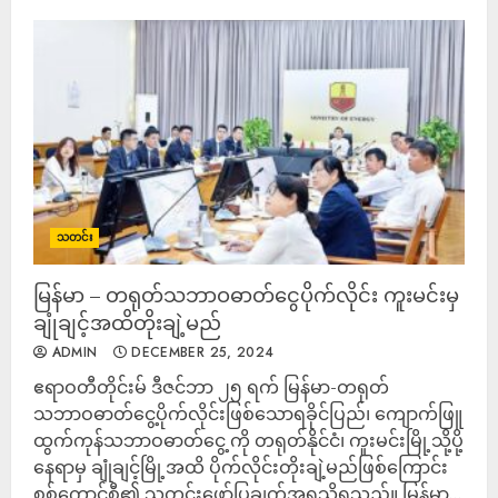
သတင်း
မြန်မာ – တရုတ်သဘာဝဓာတ်ငွေပိုက်လိုင်း ကူးမင်းမှ
ချုံချင့်အထိတိုးချဲ့မည်
ADMIN
DECEMBER 25, 2024
ဧရာဝတီတိုင်းမ် ဒီဇင်ဘာ ၂၅ ရက် မြန်မာ-တရုတ်
သဘာဝဓာတ်ငွေ့ပိုက်လိုင်းဖြစ်သောရခိုင်ပြည်၊ ကျောက်ဖြူ
ထွက်ကုန်သဘာဝဓာတ်ငွေ့ ကို တရုတ်နိုင်ငံ၊ ကူးမင်းမြို့သို့ပို့
နေရာမှ ချုံချင့်မြို့အထိ ပိုက်လိုင်းတိုးချဲ့မည်ဖြစ်ကြောင်း
စစ်ကောင်စီ၏ သတင်းဖော်ပြချက်အရသိရသည်။ မြန်မာ...