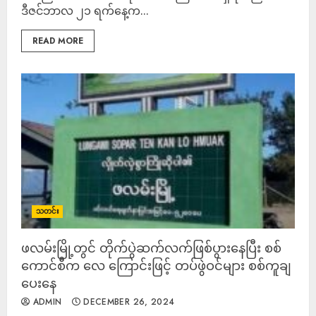
ဒီဇင်ဘာလ ၂၁ ရက်နေ့က...
READ MORE
သတင်း
ဖလမ်းမြို့တွင် တိုက်ပွဲဆက်လက်ဖြစ်ပွားနေပြီး စစ်
ကောင်စီက လေ ကြောင်းဖြင့် တပ်ဖွဲဝင်များ စစ်ကူချ
ပေးနေ
ADMIN
DECEMBER 26, 2024