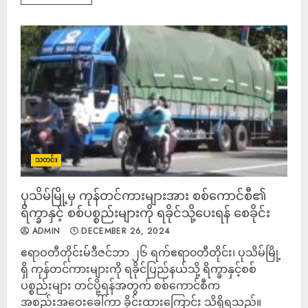
သတင်း
ပုသိမ်မြို့မှ ကုန်တင်ကားများအား စစ်ကောင်စီ၏
ရိက္ခာနှင့် စစ်ပစ္စည်းများကို ရခိုင်သို့ပေးရန် စေခိုင်း
ADMIN
DECEMBER 26, 2024
ဧရာဝတီတိုင်းမ်ဒီဇင်ဘာ ၂၆ ရက်ဧရာ၀တီတိုင်း၊ ပုသိမ်မြို့
ရှိ ကုန်တင်ကားများကို ရခိုင်ပြည်နယ်သို့ ရိက္ခာနှင့်စစ်
ပစ္စည်းများ တင်ပို့ရန်အတွက် စစ်ကောင်စီက
အစည်းအဝေးခေါ်ကာ ခိုင်းထားကြောင်း သိရှိရသည်။