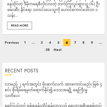
နေထိုင်တဲ့ ဒီမိုကရေစီလိုလားတဲ့ တက်ကြွလှုပ်ရှားသူ (၆) ဦး
ဖမ်းဆီး နိုင်ရေး သတင်းပေးသူကို ဟောင်ကောင်ဒေါ်လာ ၁
သန်း...
READ MORE
Previous
1
…
3
4
5
6
7
8
9
…
38
Next
RECENT POSTS
လာမည့် ၂ ရက်အတွင်း မိုးဆက်လက် အားကောင်းမည်၊ မြစ် ၄
စင်း စိုးရိမ်ရေမှတ်ရောက်နိုင်၍ ဒေသအချို့ ရေကြီးမှု
သတိပေး
ရေကြည်တွင် စစ်စခန်းထိုင်ရန်လာသည့် ရွေးတုအစိုးရစစ်တပ်