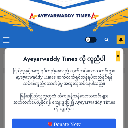
×
Ayeyarwaddy Times ကို ကူညီပါ
Home
2024
December
Page 6
ပြည်သူနှင့်အတူ ရပ်တည်နေသည့် လွတ်လပ်သောသတင်းဌာန
Ayeyarwaddy Times ဆက်လက်ရှင်သန်ရပ်တည်နိုင်ရန်
Month:
December 2024
သင်၏ကူညီထောက်ပံ့မှု အထူးလိုအပ်နေပါသည်။
မြန်မာပြည်သူလူထုထံ တိကျမှန်ကန်သောသတင်းများ
ဆက်လက်ပေးပို့နိုင်ရန် ကျေးဇူးပြု၍ Ayeyarwaddy Times
ကို ကူညီပါ။
Donate Now