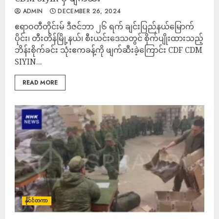
ADMIN
DECEMBER 26, 2024
ဧရာဝတီတိုင်းမ် ဒီဇင်ဘာ ၂၆ ရက် ချင်းပြည်နယ်မြောက်
ပိုင်း၊ တီးတိန်မြို့နယ်၊ စီးယင်းဒေသတွင် စိုက်ပျိုးထားသည့်
ဘိန်းစိုက်ခင်း သုံးဧကခန့်ကို ဖျက်ဆီးခဲ့ကြောင်း CDF CDM
SIYIN...
READ MORE
နိုင်ငံတကာ