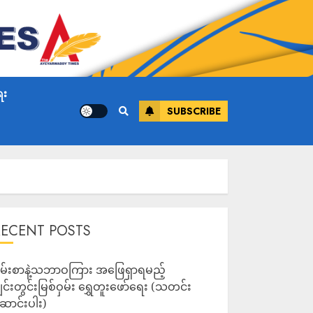
ေး
SUBSCRIBE
RECENT POSTS
မ်းစာနဲ့သဘာဝကြား အဖြေရှာရမည့်
ျင်းတွင်းမြစ်ဝှမ်း ရွှေတူးဖော်ရေး (သတင်း
ောင်းပါး)