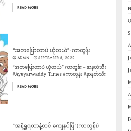
READ MORE
N
O
S
A
“အဘပြောတာပဲ ယုံတယ်”-ကာတွန်း
J
ADMIN
SEPTEMBER 8, 2022
“အဘပြောတာပဲ ယုံတယ်” ကာတွန်း – နာနတ်သီး
J
#Ayeyarwaddy_Times #ကာတွန်း #နာနတ်သီး
M
READ MORE
A
M
F
“အနံ့ရှူရတာနဲ့တင် ကျေနပ်ပြီ”(ကာတွန်း)