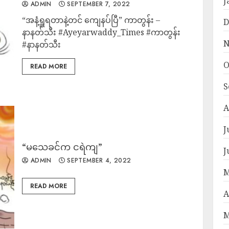
J
ADMIN
SEPTEMBER 7, 2022
“အနံ့ရှူရတာနဲ့တင် ကျေနပ်ပြီ” ကာတွန်း –
D
နာနတ်သီး #Ayeyarwaddy_Times #ကာတွန်း
N
#နာနတ်သီး
O
READ MORE
S
A
J
“မသေခင်က ငရဲကျ”
J
ADMIN
SEPTEMBER 4, 2022
M
READ MORE
A
M