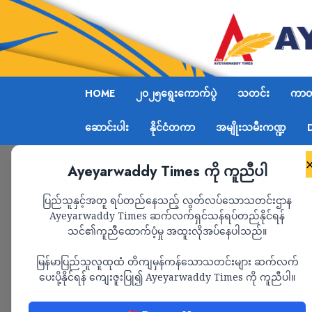
HOME
၂၀၂၅ရွေးကောက်ပွဲ
သတင်း
ကာတွ
ဆောင်းပါး
နိုင်ငံတကာ
အမျိုးသမီးကဏ္ဍ
Ayeyarwaddy Times ကို ကူညီပါ
Home
ကာတွန်း
Page 53
ပြည်သူနှင့်အတူ ရပ်တည်နေသည့် လွတ်လပ်သောသတင်းဌာန
Ayeyarwaddy Times ဆက်လက်ရှင်သန်ရပ်တည်နိုင်ရန်
ကာတွန်း
သင်၏ကူညီထောက်ပံ့မှု အထူးလိုအပ်နေပါသည်။
မြန်မာပြည်သူလူထုထံ တိကျမှန်ကန်သောသတင်းများ ဆက်လက်
ပေးပို့နိုင်ရန် ကျေးဇူးပြု၍ Ayeyarwaddy Times ကို ကူညီပါ။