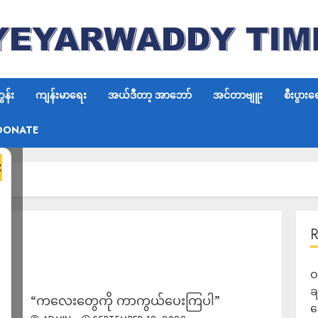
န်း
ကျန်းမာရေး
အယ်ဒီတာ့ အာဘော်
အင်တာဗျူး
စီးပွားရ
DONATE
×
ဝ
ခ
“ကလေးတွေကို ကာကွယ်ပေးကြပါ”
ဆ