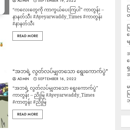
ADMIN
SEPTEMBER 19, 2022
ပ
“ကလေးတွေကို ကာကွယ်ပေးကြပါ” ကာတွန်း –
နာနတ်သီး #Ayeyarwaddy_Times #ကာတွန်း
#နာနတ်သီး
မ
လ
READ MORE
မ
အ
ဆ
ရ
“အဘရဲ့ လွတ်လပ်မျှတသော ရွေးကောက်ပွဲ”
အ
ADMIN
SEPTEMBER 16, 2022
မ
“အဘရဲ့ လွတ်လပ်မျှတသော ရွေးကောက်ပွဲ”
မ
ကာတွန်း – ညိုမြ #Ayeyarwaddy_Times
ဘ
#ကာတွန်း #ညိုမြ
READ MORE