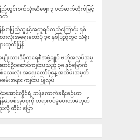
ြည်တွင်းစက်သုံးဆီဈေး ၃ ပတ်ဆက်တိုက်မြင့်
တက်
ြန်မာပြည်သူနှင့်အတူရပ်တည်ကြောင်း ရှစ်
ေးလုံးအရေးတော်ပုံ ၃၈ နှစ်ပြည့်တွင် သံရုံး
ျားထုတ်ပြန်
မျိုးသားဒီမိုကရေစီအဖွဲ့ချုပ် ဗဟိုအလုပ်အမှု
ောင်ဦးဆောင်ကျင်းပသည့် ၃၈ နှစ်မြောက်
ှစ်လေးလုံး အရေးတော်ပုံနေ့ အထိမ်းအမှတ်
ခမ်းအနား ကျင်းပပြုလုပ်
င်းအောင်လှိုင်ရဲ့ ဘန်ကောက်ခရီးစဉ်ဟာ
ြန်မာစစ်အုပ်စုကို တရားဝင်မှုပေးတာမဟုတ်
ူးလို့ ထိုင်း ပြော