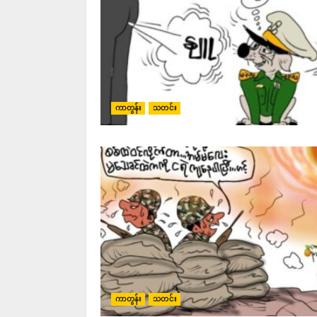
ကာတွန်း
သတင်း
ကာတွန်း
သတင်း