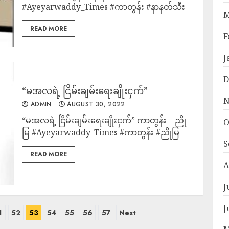
#Ayeyarwaddy_Times #ကာတွန်း #နာနတ်သီး
M
READ MORE
F
J
D
“မအလရဲ့ ငြိမ်းချမ်းရေးချိုးငှက်”
N
ADMIN
AUGUST 30, 2022
“မအလရဲ့ ငြိမ်းချမ်းရေးချိုးငှက်” ကာတွန်း – ညို
O
မြ #Ayeyarwaddy_Times #ကာတွန်း #ညိုမြ
S
READ MORE
A
J
J
1
52
53
54
55
56
57
Next