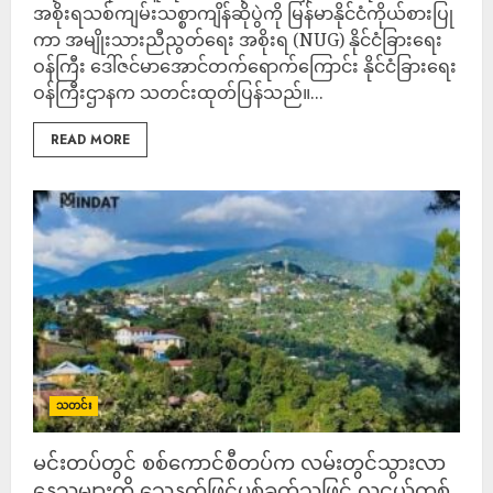
အစိုးရသစ်ကျမ်းသစ္စာကျိန်ဆိုပွဲကို မြန်မာနိုင်ငံကိုယ်စားပြု
ကာ အမျိုးသားညီညွတ်ရေး အစိုးရ (NUG) နိုင်ငံခြားရေး
ဝန်ကြီး ဒေါ်ဇင်မာအောင်တက်ရောက်ကြောင်း နိုင်ငံခြားရေး
ဝန်ကြီးဌာနက သတင်းထုတ်ပြန်သည်။...
READ MORE
သတင်း
မင်းတပ်တွင် စစ်ကောင်စီတပ်က လမ်းတွင်သွားလာ
နေသူများကို သေနတ်ဖြင့်ပစ်ခတ်သဖြင့် လူငယ်တစ်