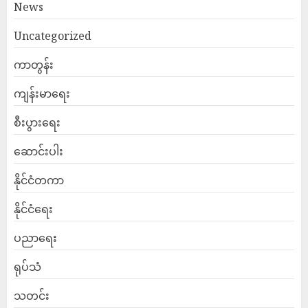
News
Uncategorized
ကာတွန်း
ကျန်းမာရေး
စီးပွားရေး
ဆောင်းပါး
နိုင်ငံတကာ
နိုင်ငံရေး
ပညာရေး
ရုပ်သံ
သတင်း