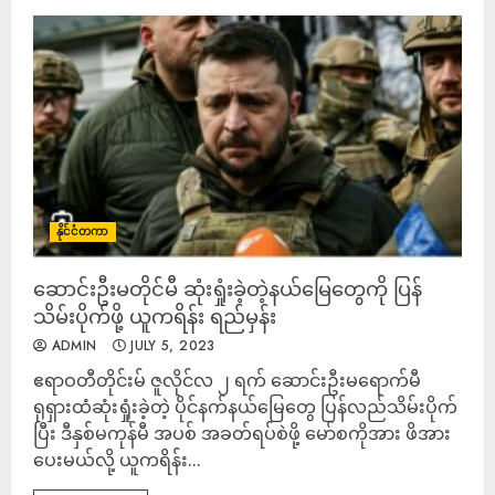
နိုင်ငံတကာ
ဆောင်းဦးမတိုင်မီ ဆုံးရှုံးခဲ့တဲ့နယ်မြေတွေကို ပြန်
သိမ်းပိုက်ဖို့ ယူကရိန်း ရည်မှန်း
ADMIN
JULY 5, 2023
ဧရာဝတီတိုင်းမ် ဇူလိုင်လ ၂ ရက် ဆောင်းဦးမရောက်မီ
ရုရှားထံဆုံးရှုံးခဲ့တဲ့ ပိုင်နက်နယ်မြေတွေ ပြန်လည်သိမ်းပိုက်
ပြီး ဒီနှစ်မကုန်မီ အပစ် အခတ်ရပ်စဲဖို့ မော်စကိုအား ဖိအား
ပေးမယ်လို့ ယူကရိန်း...