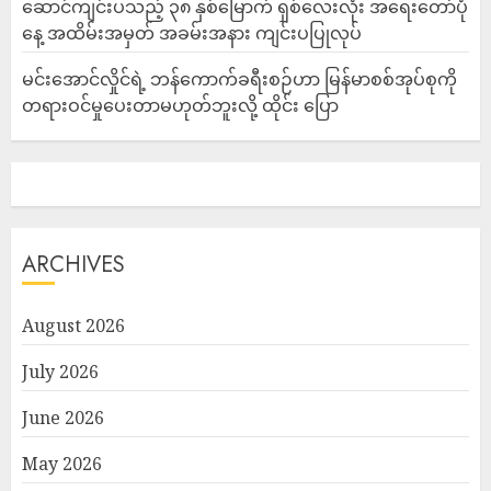
ဆောင်ကျင်းပသည့် ၃၈ နှစ်မြောက် ရှစ်လေးလုံး အရေးတော်ပုံ
နေ့ အထိမ်းအမှတ် အခမ်းအနား ကျင်းပပြုလုပ်
မင်းအောင်လှိုင်ရဲ့ ဘန်ကောက်ခရီးစဉ်ဟာ မြန်မာစစ်အုပ်စုကို
တရားဝင်မှုပေးတာမဟုတ်ဘူးလို့ ထိုင်း ပြော
ARCHIVES
August 2026
July 2026
June 2026
May 2026