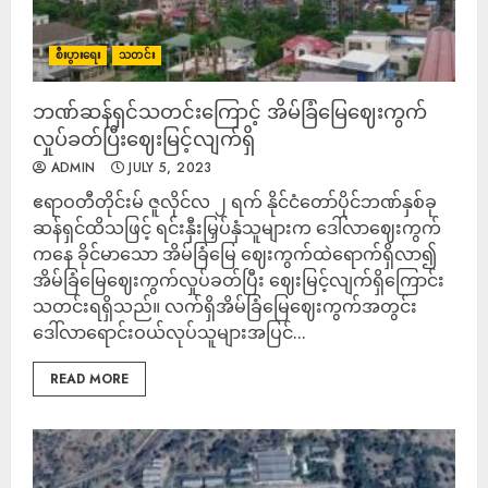
စီးပွားရေး
သတင်း
ဘဏ်ဆန်ရှင်သတင်းကြောင့် အိမ်ခြံမြေဈေးကွက်
လှုပ်ခတ်ပြီးဈေးမြင့်လျက်ရှိ
ADMIN
JULY 5, 2023
ဧရာဝတီတိုင်းမ် ဇူလိုင်လ ၂ ရက် နိုင်ငံတော်ပိုင်ဘဏ်နှစ်ခု
ဆန်ရှင်ထိသဖြင့် ရင်းနှီးမြှပ်နှံသူများက ဒေါ်လာဈေးကွက်
ကနေ ခိုင်မာသော အိမ်ခြံမြေ ဈေးကွက်ထဲရောက်ရှိလာ၍
အိမ်ခြံမြေဈေးကွက်လှုပ်ခတ်ပြီး ဈေးမြင့်လျက်ရှိကြောင်း
သတင်းရရှိသည်။ လက်ရှိအိမ်ခြံမြေဈေးကွက်အတွင်း
ဒေါ်လာရောင်းဝယ်လုပ်သူများအပြင်...
READ MORE