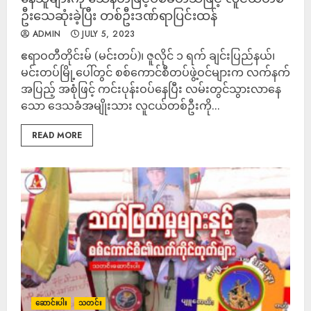
ဦးသေဆုံးခဲ့ပြီး တစ်ဦးဒဏ်ရာပြင်းထန်
ADMIN
JULY 5, 2023
ဧရာဝတီတိုင်းမ် (မင်းတပ်)၊ ဇူလိုင် ၁ ရက် ချင်းပြည်နယ်၊
မင်းတပ်မြို့ပေါ်တွင် စစ်ကောင်စီတပ်ဖွဲ့ဝင်များက လက်နက်
အပြည့် အစုံဖြင့် ကင်းပုန်းဝပ်နေပြီး လမ်းတွင်သွားလာနေ
သော ဒေသခံအမျိုးသား လူငယ်တစ်ဦးကို...
READ MORE
ဆောင်းပါး
သတင်း