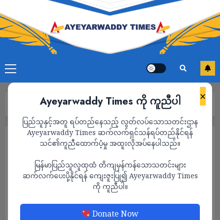
×
Ayeyarwaddy Times ကို ကူညီပါ
Home
2023
July
Page 45
ပြည်သူနှင့်အတူ ရပ်တည်နေသည့် လွတ်လပ်သောသတင်းဌာန
Ayeyarwaddy Times ဆက်လက်ရှင်သန်ရပ်တည်နိုင်ရန်
Month:
July 2023
သင်၏ကူညီထောက်ပံ့မှု အထူးလိုအပ်နေပါသည်။
မြန်မာပြည်သူလူထုထံ တိကျမှန်ကန်သောသတင်းများ
ဆက်လက်ပေးပို့နိုင်ရန် ကျေးဇူးပြု၍ Ayeyarwaddy Times
ကို ကူညီပါ။
Donate Now