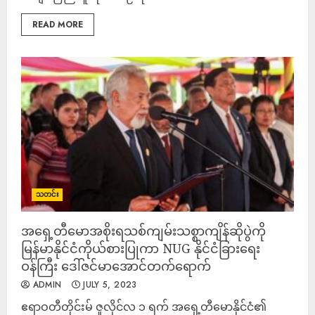
READ MORE
သတင်း
အရှေ့တီမောအစိုးရသစ်ကျမ်းသစ္စာကျိန်ဆိုပွဲကို
မြန်မာနိုင်ငံကိုယ်စားပြုကာ NUG နိုင်ငံခြားရေး
ဝန်ကြီး ဒေါ်ဇင်မာအောင်တက်ရောက်
ADMIN
JULY 5, 2023
ဧရာဝတီတိုင်းမ် ဇူလိုင်လ ၁ ရက် အရှေ့တီမောနိုင်ငံ၏