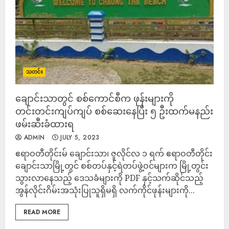
သတင်း
ချောင်းသာတွင် စစ်ကောင်စီက ဖုန်းများကို
တင်းတင်းကျပ်ကျပ် စစ်ဆေးနေပြီး ၅ ဦးထက်မနည်း
ဖမ်းဆီးခံထားရ
ADMIN
JULY 5, 2023
ဧရာဝတီတိုင်းမ် ချောင်းသာ၊ ဇူလိုင်လ ၁ ရက် ဧရာဝတီတိုင်း
ချောင်းသာမြို့တွင် စစ်တပ်နှင့်ရဲတပ်ဖွဲ့ဝင်များက မြို့တွင်း
သွားလာနေသည့် ဒေသခံများကို PDF နှင့်သက်ဆိုင်သည့်
အွန်လိုင်းဂိမ်းအသုံးပြုသူရှိမရှိ လက်ကိုင်ဖုန်းများကို...
READ MORE