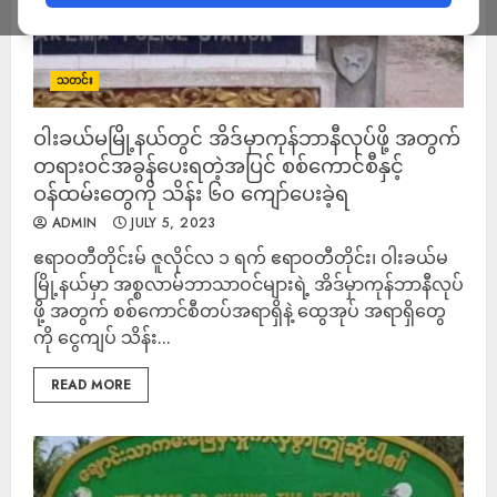
သတင်း
ဝါးခယ်မမြို့နယ်တွင် အိဒ်မှာကုန်ဘာနီလုပ်ဖို့ အတွက်
တရားဝင်အခွန်ပေးရတဲ့အပြင် စစ်ကောင်စီနှင့်
ဝန်ထမ်းတွေကို သိန်း ၆၀ ကျော်ပေးခဲ့ရ
ADMIN
JULY 5, 2023
ဧရာဝတီတိုင်းမ် ဇူလိုင်လ ၁ ရက် ဧရာဝတီတိုင်း၊ ဝါးခယ်မ
မြို့နယ်မှာ အစ္စလာမ်ဘာသာဝင်များရဲ့ အိဒ်မှာကုန်ဘာနီလုပ်
ဖို့ အတွက် စစ်ကောင်စီတပ်အရာရှိနဲ့ ထွေအုပ် အရာရှိတွေ
ကို ငွေကျပ် သိန်း...
READ MORE