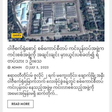
သတင်း
ဝါဇီစက်ရုံစောင့် စစ်ကောင်စီတပ် ကင်းပုန်း၀ပ်အဖွဲ့က
ကင်းစစ်အဖွဲ့ကို အချင်းချင်း မှားယွင်းပစ်ခတ်၍ ရဲ
တပ်သား ၁ ဦးသေ
ADMIN
JULY 5, 2023
ဧရာ၀တီတိုင်းမ် ဇူလိုင် ၂ ရက် မကွေးတိုင်း၊ ချောက်မြို့အနီး
ဝါဇီစက်ရုံမြောက်ဘက် လေးမိုင်ခွဲခန့်တွင် စစ်ကောင်စီတပ်
ကင်းပုန်း၀ပ် နေသည့်အဖွဲ့မှ ကင်းလာစစ်သည့်အဖွဲ့ကို
အမေးအမြန်းမရှိ ဆက်တိုက်...
READ MORE