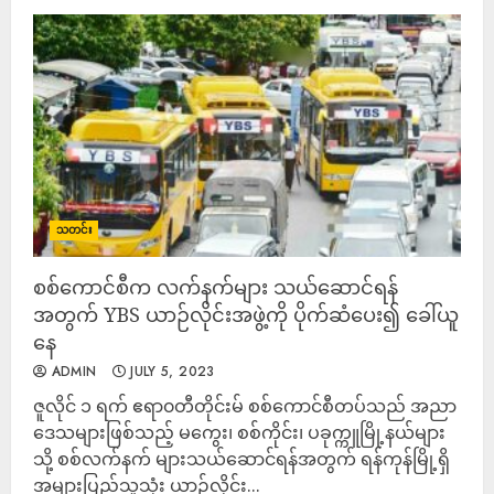
သတင်း
စစ်ကောင်စီက လက်နက်များ သယ်ဆောင်ရန်
အတွက် YBS ယာဉ်လိုင်းအဖွဲ့ကို ပိုက်ဆံပေး၍ ခေါ်ယူ
နေ
ADMIN
JULY 5, 2023
ဇူလိုင် ၁ ရက် ဧရာ၀တီတိုင်းမ် စစ်ကောင်စီတပ်သည် အညာ
ဒေသများဖြစ်သည့် မကွေး၊ စစ်ကိုင်း၊ ပခုက္ကူမြို့နယ်များ
သို့ စစ်လက်နက် များသယ်ဆောင်ရန်အတွက် ရန်ကုန်မြို့ရှိ
အများပြည်သူသုံး ယာဉ်လိုင်း...