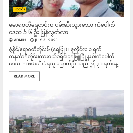
သတင်း
မောရဝတီရေတပ်က ဖမ်းဆီးသွားသော ကံပေါက်
ဒေသ ခံ ၆ ဦး ပြန်လွတ်လာ
ADMIN
JULY 5, 2023
ဇွဲနိုင်/ဧရာဝတီတိုင်းမ် (ရေဖြူ) ၊ ဇူလိုင်လ ၁ ရက်
တနင်္သာရီတိုင်း၊ထားဝယ်ခရိုင်၊ရေဖြူမြို့နယ်၊ကံပေါက်
ဒေသ က ဖမ်းဆီးခံရသူ ခြောက်ဦး သည် ဇွန် ၃၀ ရက်နေ့...
READ MORE