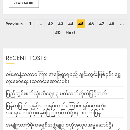
READ MORE
Previous
1
…
42
43
44
45
46
47
48
…
50
Next
RECENT POSTS
ဝမ်းစာနဲ့သဘာဝကြား အဖြေရှာရမည့် ချင်းတွင်းမြစ်ဝှမ်း ရွှေ
တူးဖော်ရေး (သတင်းဆောင်းပါး)
ပြည်တွင်းစက်သုံးဆီဈေး ၃ ပတ်ဆက်တိုက်မြင့်တက်
မြန်မာပြည်သူနှင့်အတူရပ်တည်ကြောင်း ရှစ်လေးလုံး
အရေးတော်ပုံ ၃၈ နှစ်ပြည့်တွင် သံရုံးများထုတ်ပြန်
အမျိုးသားဒီမိုကရေစီအဖွဲ့ချုပ် ဗဟိုအလုပ်အမှုဆောင်ဦး