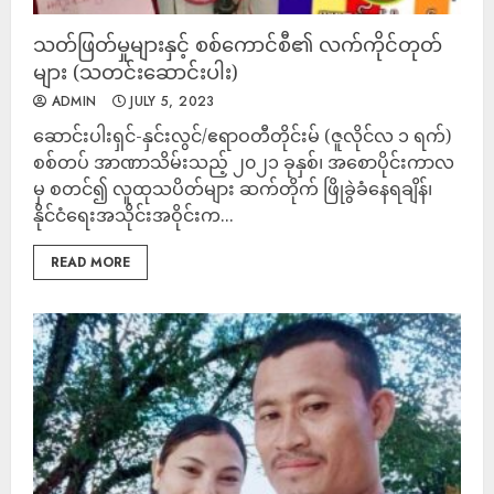
သတ်ဖြတ်မှုများနှင့် စစ်ကောင်စီ၏ လက်ကိုင်တုတ်
များ (သတင်းဆောင်းပါး)
ADMIN
JULY 5, 2023
ဆောင်းပါးရှင်-နှင်းလွင်/ဧရာဝတီတိုင်းမ် (ဇူလိုင်လ ၁ ရက်)
စစ်တပ် အာဏာသိမ်းသည့် ၂၀၂၁ ခုနှစ်၊ အစောပိုင်းကာလ
မှ စတင်၍ လူထုသပိတ်များ ဆက်တိုက် ဖြိုခွဲခံနေရချိန်၊
နိုင်ငံရေးအသိုင်းအဝိုင်းက...
READ MORE