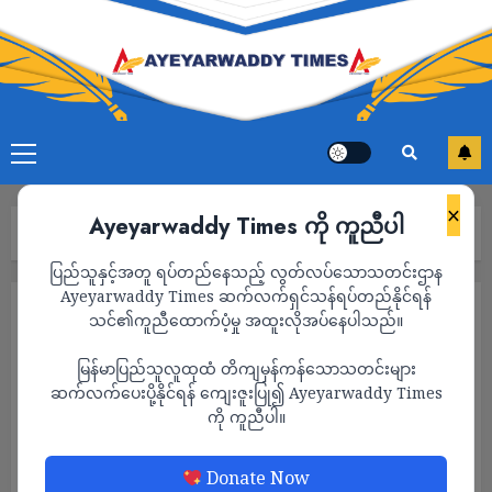
×
Ayeyarwaddy Times ကို ကူညီပါ
Home
2025
January
Page 4
ပြည်သူနှင့်အတူ ရပ်တည်နေသည့် လွတ်လပ်သောသတင်းဌာန
Ayeyarwaddy Times ဆက်လက်ရှင်သန်ရပ်တည်နိုင်ရန်
Month:
January 2025
သင်၏ကူညီထောက်ပံ့မှု အထူးလိုအပ်နေပါသည်။
မြန်မာပြည်သူလူထုထံ တိကျမှန်ကန်သောသတင်းများ
ဆက်လက်ပေးပို့နိုင်ရန် ကျေးဇူးပြု၍ Ayeyarwaddy Times
ကို ကူညီပါ။
Donate Now