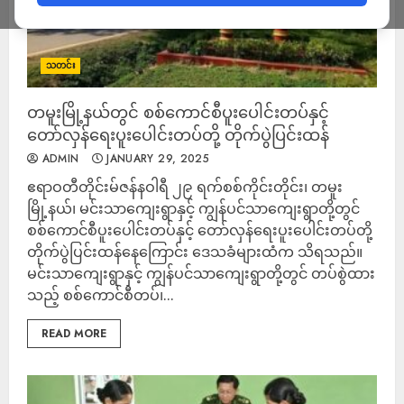
သတင်း
တမူးမြို့နယ်တွင် စစ်ကောင်စီပူးပေါင်းတပ်နှင့်
တော်လှန်ရေးပူးပေါင်းတပ်တို့ တိုက်ပွဲပြင်းထန်
ADMIN
JANUARY 29, 2025
ဧရာဝတီတိုင်းမ်ဇန်နဝါရီ ၂၉ ရက်စစ်ကိုင်းတိုင်း၊ တမူး
မြို့နယ်၊ မင်းသာကျေးရွာနှင့် ကျွန်ပင်သာကျေးရွာတို့တွင်
စစ်ကောင်စီပူးပေါင်းတပ်နှင့် တော်လှန်ရေးပူးပေါင်းတပ်တို့
တိုက်ပွဲပြင်းထန်နေကြောင်း ဒေသခံများထံက သိရသည်။
မင်းသာကျေးရွာနှင့် ကျွန်ပင်သာကျေးရွာတို့တွင် တပ်စွဲထား
သည့် စစ်ကောင်စီတပ်၊...
READ MORE