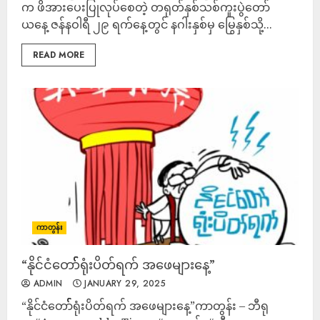
က ဖိအားပေးပြုလုပ်စေတဲ့ တရုတ်နှစ်သစ်ကူးပွဲတော်
ယနေ့ ဇန်နဝါရီ ၂၉ ရက်နေ့တွင် နဂါးနှစ်မှ မြွေနှစ်သို့...
READ MORE
ကာတွန်း
“နိုင်ငံတော််််ရုံးပိတ်ရက် အဖေများနေ့”
ADMIN
JANUARY 29, 2025
“နိုင်ငံတော််််ရုံးပိတ်ရက် အဖေများနေ့”ကာတွန်း – ဘီရု