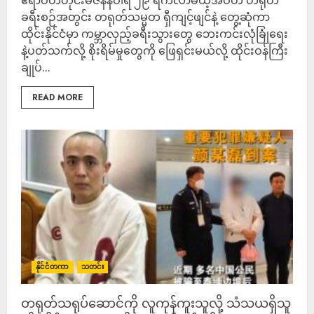
ဧရာဝတီတိုင်းမ်ဇန်နဝါရီ ၂၉ ရက်လာမယ့်အပတ် တရုတ်
ခရီးစဉ်အတွင်း တရုတ်သမ္မတ ရှီကျင့်ဖျင်နဲ့ တွေ့ဆုံကာ
ထိုင်းနိုင်ငံမှာ ကမ္ဘာလှည့်ခရီးသွားတွေ ဘေးကင်းလုံခြုံရေး
နဲ့ပတ်သက်လို့ စိုးရိမ်မှုတွေကို ဖြေရှင်းမယ်လို့ ထိုင်းဝန်ကြီး
ချုပ်...
READ MORE
နိုင်ငံတကာ
သတင်း
တရုတ်သရုပ်ဆောင်ကို လူကုန်ကူးသူလို့ သံသယရှိသူ