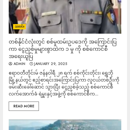
သတင်း
တစ်နိုင်ငံလုံးတွင် စစ်မှုထမ်းဥပဒေကို အကြောင်းပြ
ကာ ငွေညှစ်မှုများစွာထဲက ၁ မှု ကို စစ်ကောင်စီ
အရေးယူပြ
ADMIN
JANUARY 29, 2025
ဧရာဝတီတိုင်းမ် ဇန်နဝါရီ ၂၈ ရက် စစ်ကိုင်းတိုင်း၊ ရွှေဘို
မြို့နယ်တွင် ဧည့်စာရင်းအကြောင်းပြကာ လူငယ်တစ်ဦးကို
ဖမ်းဆီးခေါ်ဆောင် သွားပြီး ငွေညှစ်ခဲ့သည့် စစ်ကောင်စီ
လက်အောက်ခံ ရဲမှူးနှင့်အဖွဲ့ကို စစ်ကောင်စီက...
READ MORE