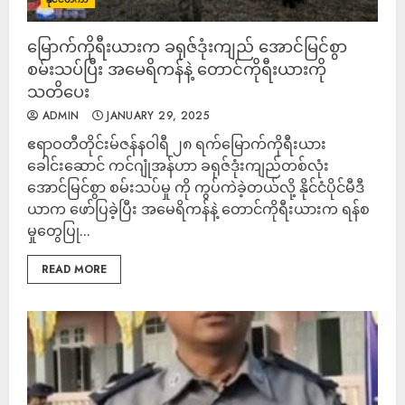
မြောက်ကိုရီးယားက ခရုဇ်ဒုံးကျည် အောင်မြင်စွာ
စမ်းသပ်ပြီး အမေရိကန်နဲ့ တောင်ကိုရီးယားကို
သတိပေး
ADMIN
JANUARY 29, 2025
ဧရာဝတီတိုင်းမ်ဇန်နဝါရီ ၂၈ ရက်မြောက်ကိုရီးယား
ခေါင်းဆောင် ကင်ဂျုံအန်ဟာ ခရုဇ်ဒုံးကျည်တစ်လုံး
အောင်မြင်စွာ စမ်းသပ်မှု ကို ကွပ်ကဲခဲ့တယ်လို့ နိုင်ငံပိုင်မီဒီ
ယာက ဖော်ပြခဲ့ပြီး အမေရိကန်နဲ့ တောင်ကိုရီးယားက ရန်စ
မှုတွေပြု...
READ MORE