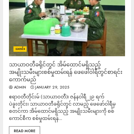
သတင်း
သာယာဝတီခရိုင်တွင် အိမ်ထောင်မရှိသည့်
အမျိုးသမီးများစစ်မှုထမ်းရန် ဖေဖေါ်ဝါရီတွင်စာရင်း
ကောက်မည်
ADMIN
JANUARY 29, 2025
ဧရာဝတီတိုင်းမ် (သာယာဝတီ)၊ ဇန်နဝါရီ ၂၉ ရက်
ပဲခူးတိုင်း၊ သာယာဝတီခရိုင်တွင် လာမည့် ဖေဖော်ဝါရီမှ
စတင်ကာ အိမ်ထောင်မရှိသည့် အမျိုးသမီးများကို စစ်
ကောင်စီက စစ်မှုထမ်းရန်...
READ MORE