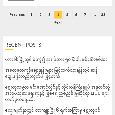
Previous
1
2
3
4
5
6
7
…
38
Next
RECENT POSTS
ဟားခါးမြို့တွင် ဗုံးကွဲ၍ အရပ်သား ၅၀ နီးပါး ဖမ်းဆီးစစ်ဆး
အထွေထွေကုန်ဈေးနှုန်းများ မြင့်တက်လာချိန်တွင် ဆန်
ဈေးနှုန်းလည်းလိုက်ပါမြင့်တက်
ရွေးတုသမ္မတ မင်းအောင်လှိုင်နှင့် ထိုင်းဝန်ကြီးချုပ် အနုတင်တို့
အလုပ်သမားရေးရာနှင့် မြစ်ရေ ညစ်ညမ်းမှုဆိုင်ရာ MOU များ
လက်မှတ်ရေးထိုး
လေးမျက်နှာတွင် တာကျိုးပြီး ၆ ရက်အကြာမှ ရွေးတုစစ်