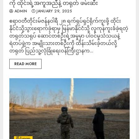
ကို ထိုင်းရဲ့အကူအညီနဲ့ တရုတ် ဖမ်းဆီး
ADMIN
JANUARY 29, 2025
ဧရာဝတီတိုင်းမ်ဇန်နဝါရီ ၂၈ ရက်ရုပ်ရှင်ရိုက်ကူးဖို့ ထိုင်း
နိုင်ငံသို့သွားရောက်ခဲ့ရာမှ မြန်မာနိုင်ငံသို့ လူကုန်ကူးခံခဲ့ရတဲ့
တရုတ်သရုပ် ဆောင်တစ်ဉီးရဲ့အမှုမှာ ပါဝင်မှုသံသယနဲ့
ရဲတပ်ဖွဲ့က အမျိုးသားတစ်ဉီးကို ထိန်းသိမ်းခဲ့တယ်လို့
တရုတ် ပြည်သူ့လုံခြုံရေးဝန်ကြီးဌာနက...
READ MORE
နိုင်ငံတကာ