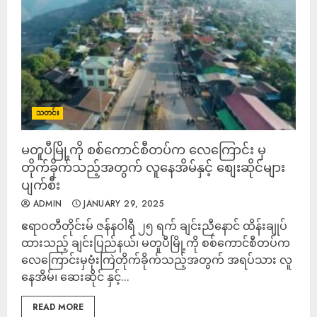
သတင်း
မတူပီမြို့ကို စစ်ကောင်စီတပ်က လေကြောင်း မှ
တိုက်ခိုက်သည့်အတွက် လူနေအိမ်နှင့် စျေးဆိုင်များ
ပျက်စီး
ADMIN
JANUARY 29, 2025
ဧရာဝတီတိုင်းမ် ဇန်နဝါရီ ၂၅ ရက် ချင်းညီနောင် ထိန်းချုပ်
ထားသည့် ချင်းပြည်နယ်၊ မတူပီမြို့ကို စစ်ကောင်စီတပ်က
လေကြောင်းမှဗုံးကြဲတိုက်ခိုက်သည့်အတွက် အရပ်သား လူ
နေအိမ်၊ ဆေးဆိုင် နှင့်...
READ MORE