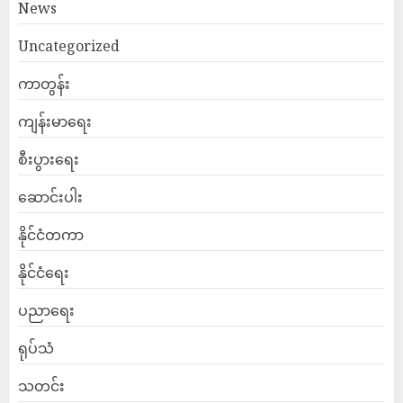
News
Uncategorized
ကာတွန်း
ကျန်းမာရေး
စီးပွားရေး
ဆောင်းပါး
နိုင်ငံတကာ
နိုင်ငံရေး
ပညာရေး
ရုပ်သံ
သတင်း