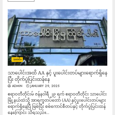
သတင်း
သာပေါင်းအထိ AA နှင့် ပူးပေါင်းတပ်များရောက်ရှိနေ
ပြီး တိုက်ပွဲပြင်းထန်နေ
ADMIN
JANUARY 29, 2025
ဧရာဝတီတိုင်းမ် ဇန်နဝါရီ ၂၉ ရက် ဧရာဝတီတိုင်း သာပေါင်း
မြို့နယ်ထဲသို့ အာရက္ခတပ်တော် (AA) နှင့်ပူးပေါင်းတပ်များ
ရောက်ရှိနေပြီ ဖြစ်ပြီး စစ်ကောင်စီတပ်နှင့် တိုက်ပွဲပြင်းထန်
နေကြောင်း သိရသည်။...