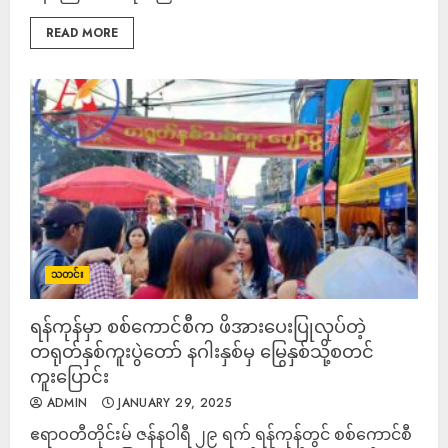
READ MORE
သတင်း
ရန်ကုန်မှာ စစ်ကောင်စီက ဖိအားပေးပြုလုပ်တဲ့
တရုတ်နှစ်ကူးပွဲတော် နဂါးနှစ်မှ မြွေနှစ်သို့စတင်
ကူးပြောင်း
ADMIN
JANUARY 29, 2025
ဧရာဝတီတိုင်းမ် ဇန်နဝါရီ ၂၉ ရက် ရန်ကုန်တွင် စစ်ကောင်စီ