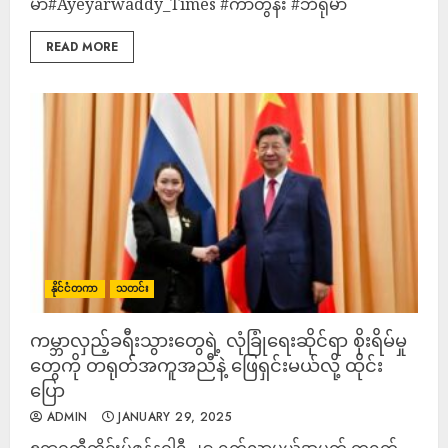
မာ#Ayeyarwaddy_Times #ကာတွန်း #ဘီရုမာ
READ MORE
နိုင်ငံတကာ
သတင်း
ကမ္ဘာလှည့်ခရီးသွားတွေရဲ့ လုံခြုံရေးဆိုင်ရာ စိုးရိမ်မှု
တွေကို တရုတ်အကူအညီနဲ့ ဖြေရှင်းမယ်လို့ ထိုင်း
ပြော
ADMIN
JANUARY 29, 2025