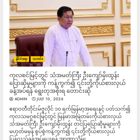
နိုင်ငံရေး
သတင်း
ကုလစင်မြင့်တွင် သံအမတ်ကြီး ဦးကျော်မိုးထွန်း
ပြောဆိုမှုများကို ကန့်ကွက်၍ ၎င်းတို့ကိုယ်စားလှယ်
ခန့်အပ်ရန် ရွေးတုအစိုးရ တောင်းဆို
ADMIN
JULY 10, 2026
ဧရာဝတီတိုင်းမ်ဇူလိုင် ၁၀ ရက်မြန်မာ့အရေးနှင့် ပတ်သက်၍
ကုလသမဂ္ဂစင်မြင့်တွင် မြန်မာအမြဲတမ်းကိုယ်စားလှယ်
သံအမတ်ကြီး ဦးကျော်မိုးထွန်း တင်ပြပြောဆိုမှုများကို
မဟုတ်မမှန် စွပ်စွဲကန့်ကွက်၍ ၎င်းတို့ကိုယ်စားလှယ်
ပြန်လည်ခန့်အပ်ပေးရန် အာဏာသိမ်း...