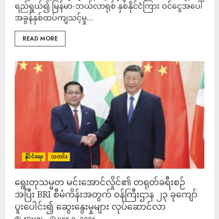
ရည်ရွယ်၍ မြန်မာ-ဘယ်လာရုစ် နှစ်နိုင်ငံကြား ဝင်ငွေအပေါ်
အခွန်နှစ်ထပ်ကျသင့်မှု...
READ MORE
နိုင်ငံရေး
သတင်း
ရွေးတုသမ္မတ မင်းအောင်လှိုင်၏ တရုတ်ခရီးစဉ်
အပြီး BRI စီမံကိန်းအတွက် ဝန်ကြီးဌာန ၂၃ ခုကျော်
ပူးပေါင်း၍ ဆွေးနွေးမှုများ လုပ်ဆောင်လာ