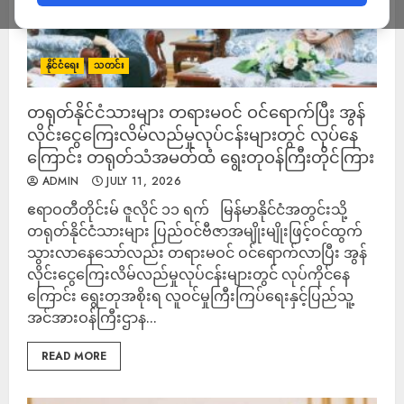
နိုင်ငံရေး
သတင်း
တရုတ်နိုင်ငံသားများ တရားမဝင် ဝင်ရောက်ပြီး အွန်
လိုင်းငွေကြေးလိမ်လည်မှုလုပ်ငန်းများတွင် လုပ်နေ
ကြောင်း တရုတ်သံအမတ်ထံ ရွေးတုဝန်ကြီးတိုင်ကြား
ADMIN
JULY 11, 2026
ဧရာဝတီတိုင်းမ် ဇူလိုင် ၁၁ ရက် မြန်မာနိုင်ငံအတွင်းသို့
တရုတ်နိုင်ငံသားများ ပြည်ဝင်ဗီဇာအမျိုးမျိုးဖြင့်ဝင်ထွက်
သွားလာနေသော်လည်း တရားမဝင် ဝင်ရောက်လာပြီး အွန်
လိုင်းငွေကြေးလိမ်လည်မှုလုပ်ငန်းများတွင် လုပ်ကိုင်နေ
ကြောင်း ရွေးတုအစိုးရ လူဝင်မှုကြီးကြပ်ရေးနှင့်ပြည်သူ့
အင်အားဝန်ကြီးဌာန...
READ MORE