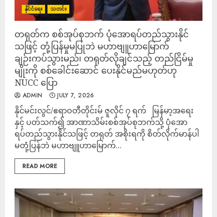
နိုင်ငံရေး
သတင်း
တရုတ်က စစ်အုပ်စုဘက် ပုံအောရပ်တည်သွားနိုင်
သဖြင့် တုံ့ပြန်မှုမပြုဘဲ မဟာဗျူဟာမြောက်
ချဉ်းကပ်သွားမည်၊ တရုတ်လိုချင်သည့် တည်ငြိမ်မှု
မျိုးကို စစ်ခေါင်းဆောင် ပေးနိုင်မည်မဟုတ်ဟု
NUCC ပြော
ADMIN
JULY 7, 2026
နိုင်မင်းလွင်/ဧရာဝတီတိုင်းမ် ဇူလိုင် ၇ ရက် မြန်မာ့အရေး
နှင့် ပတ်သက်၍ အာဏာသိမ်းစစ်အုပ်စုဘက်သို့ ပုံအော
ရပ်တည်သွားနိုင်သဖြင့် တရုတ် အစိုးရကို စိတ်လိုက်မာန်ပါ
မတုံ့ပြန်ဘဲ မဟာဗျူဟာမြောက်...
READ MORE