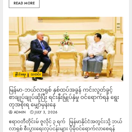
READ MORE
နိုင်ငံရေး
သတင်း
မြန်မာ-ဘယ်လာရုစ် နှစ်ထပ်အခွန် ကင်းလွတ်ခွင့်
စာချုပ်ချုပ်ဆိုပြီး ရင်းနှီးမြှုပ်နှံမှု ဝင်ရောက်ရန် ရွေး
တုအစိုးရ မျှော်မှန်းနေ
ADMIN
JULY 3, 2026
ဧရာဝတီတိုင်းမ် ဇူလိုင် ၃ ရက် မြန်မာနိုင်ငံအတွင်းသို့ ဘယ်
လာရုစ် စီးပွားရေးလုပ်ငန်းများ ပိုမိုဝင်ရောက်လာစေရန်