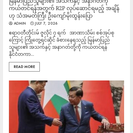
မြန်မာပြည်သူများ၏ အသက်နှင့် အနာဂတ်ကို
ကယ်တင်ရန်အတွက် R2P လုပ်ဆောင်ရမည့် အချိန်
ဟု သံအမတ်ကြီး ဦးကျော်မိုးထွန်းပြော
ADMIN
JULY 7, 2026
ဧရာဝတီတိုင်းမ် ဇူလိုင် ၇ ရက် အာဏာသိမ်း စစ်အုပ်စု
ကြောင့် ကြုံတွေ့ရင်ဆိုင် ခံစားနေရသည့် မြန်မာပြည်
သူများ၏ အသက်‌နှင့် အနာဂတ်တို့ကို ကယ်တင်ရန်
နိုင်ငံတကာ...
READ MORE