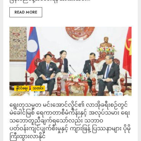
READ MORE
နိုင်ငံရေး
သတင်း
ရွေးတုသမ္မတ မင်းအောင်လှိုင်၏ လာအိုခရီးစဉ်တွင်
မဲခေါင်မြစ် ရေကာတာစီမံကိန်းနှင့် အလုပ်သမား ရေး
သဘောတူညီချက်ရသော်လည်း သဘာဝ
ပတ်ဝန်းကျင်ပျက်စီးမှုနှင့် ကျားဖြန့် ပြဿနာများ ပိုမို
ကြီးထွားလာနိုင်