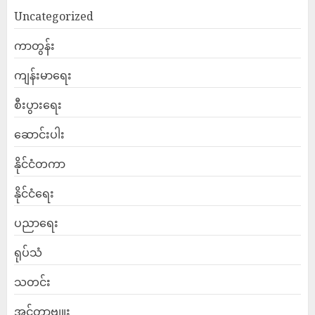
Uncategorized
ကာတွန်း
ကျန်းမာရေး
စီးပွားရေး
ဆောင်းပါး
နိုင်ငံတကာ
နိုင်ငံရေး
ပညာရေး
ရုပ်သံ
သတင်း
အင်တာဗျူး