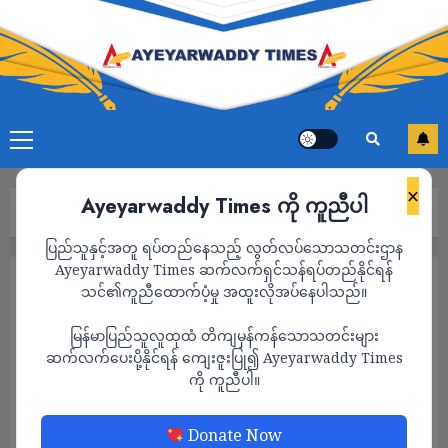
×
Ayeyarwaddy Times ကို ကူညီပါ
Home
နိုင်ငံရေး
Page 4
ပြည်သူနှင့်အတူ ရပ်တည်နေသည့် လွတ်လပ်သောသတင်းဌာန
Ayeyarwaddy Times ဆက်လက်ရှင်သန်ရပ်တည်နိုင်ရန်
နိုင်ငံရေး
သင်၏ကူညီထောက်ပံ့မှု အထူးလိုအပ်နေပါသည်။
မြန်မာပြည်သူလူထုထံ တိကျမှန်ကန်သောသတင်းများ
ဆက်လက်ပေးပို့နိုင်ရန် ကျေးဇူးပြု၍ Ayeyarwaddy Times
ကို ကူညီပါ။
Donate Now