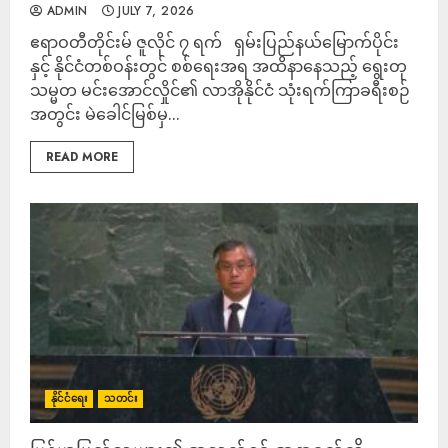
ADMIN
JULY 7, 2026
ဧရာဝတီတိုင်းမ် ဇူလိုင် ၇ ရက် ရှမ်းပြည်နယ်မြောက်ပိုင်း
နှင့် နိုင်ငံတစ်ဝန်းတွင် စစ်ရေးအရ အထိနာနေသည့် ရွေးတု
သမ္မတ မင်းအောင်လှိုင်၏ လာအိုနိုင်ငံ သုံးရက်ကြာခရီးစဉ်
အတွင်း မဲခေါင်မြစ်မှ...
READ MORE
နိုင်ငံရေး
သတင်း