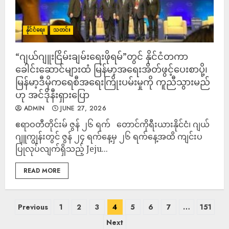
နိုင်ငံရေး
သတင်း
“ဂျယ်ဂျူးငြိမ်းချမ်းရေးဖိုရမ်”တွင် နိုင်ငံတကာ
ခေါင်းဆောင်များထံ မြန်မာ့အရေးအိတ်ဖွင့်ပေးစာပို့၊
မြန်မာ့ဒီမိုကရေစီအရေးကြိုးပမ်းမှုကို ကူညီသွားမည်
ဟု အင်ဒိုနီးရှားပြော
ADMIN
JUNE 27, 2026
ဧရာဝတီတိုင်းမ် ဇွန် ၂၆ ရက် တောင်ကိုရီးယားနိုင်ငံ၊ ဂျယ်
ဂျူကျွန်းတွင် ဇွန် ၂၄ ရက်နေ့မှ ၂၆ ရက်‌နေ့အထိ ကျင်းပ
ပြုလုပ်လျက်ရှိသည့် Jeju...
READ MORE
Previous
1
2
3
4
5
6
7
…
151
Next