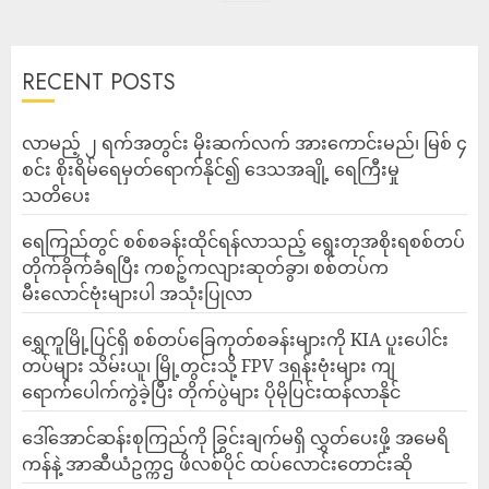
RECENT POSTS
လာမည့် ၂ ရက်အတွင်း မိုးဆက်လက် အားကောင်းမည်၊ မြစ် ၄
စင်း စိုးရိမ်ရေမှတ်ရောက်နိုင်၍ ဒေသအချို့ ရေကြီးမှု
သတိပေး
ရေကြည်တွင် စစ်စခန်းထိုင်ရန်လာသည့် ရွေးတုအစိုးရစစ်တပ်
တိုက်ခိုက်ခံရပြီး ကစဉ့်ကလျားဆုတ်ခွာ၊ စစ်တပ်က
မီးလောင်ဗုံးများပါ အသုံးပြုလာ
‎ရွှေကူမြို့ပြင်ရှိ စစ်တပ်ခြေကုတ်စခန်းများကို KIA ပူးပေါင်း
တပ်များ သိမ်းယူ၊ မြို့တွင်းသို့ FPV ဒရုန်းဗုံးများ ကျ
ရောက်ပေါက်ကွဲခဲ့ပြီး တိုက်ပွဲများ ပိုမိုပြင်းထန်လာနိုင်
ဒေါ်အောင်ဆန်းစုကြည်ကို ခြွင်းချက်မရှိ လွှတ်ပေးဖို့ အမေရိ
ကန်နဲ့ အာဆီယံဥက္ကဌ ဖိလစ်ပိုင် ထပ်လောင်းတောင်းဆို