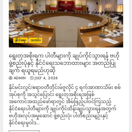
နိုင်ငံရေး
သတင်း
ရွေးတုအစိုးရက ပါတီများကို ချုပ်ကိုင်သွားရန် ဗဟို
ဖွဲ့စည်းပုံနှင့် နိုင်ငံရေးသဘောထားများ အတည်ပြု
ချက် ရယူရမည်ဟုဆို
ADMIN
JULY 4, 2026
နိုင်မင်းလွင်/ဧရာဝတီတိုင်းမ်ဇူလိုင် ၄ ရက်အာဏာသိမ်း စစ်
အုပ်စုကို အသွင်ပြောင်း ရွေးတုအစိုးရအဖြစ်
အကောင်အထည်ဖော်ရာတွင် အိမ်ဖြည့်ပါဝင်ကြသည့်
နိုင်ငံရေးပါတီများကို ချုပ်ကိုင်ထိန်းချုပ်သွားရန်အတွက်
ဗဟိုအလုပ်အမှုဆောင် ဖွဲ့စည်းပုံ၊ ပါတီစည်းမျဉ်းနှင့်
နိုင်ငံရေးမူဝါဒ...