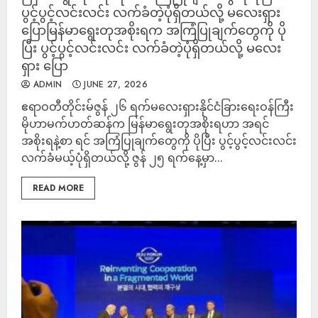
ပွင့်ပွင့်လင်းလင်း လက်ခံတဲ့ပုံရှိတယ်လို့ မလေးရှား
ပြောမြန်မာရွေးတုအစိုးရက အကြံပြုချက်တွေကို ပို
ပြီး ပွင့်ပွင့်လင်းလင်း လက်ခံတဲ့ပုံရှိတယ်လို့ မလေး
ရှား ပြော
ADMIN
JUNE 27, 2026
ဧရာဝတီတိုင်းမ်ဇွန် ၂၆ ရက်မလေးရှားနိုင်ငံခြားရေးဝန်ကြီး
မိုဟာမက်ဟတ်ဆန်က မြန်မာရွေးတုအစိုးရဟာ အရင်
အစိုးရနဲ့စာ ရင် အကြံပြုချက်တွေကို ပိုပြီး ပွင့်ပွင့်လင်းလင်း
လက်ခံမယ့်ပုံရှိတယ်လို့ ဇွန် ၂၅ ရက်နေ့မှာ...
READ MORE