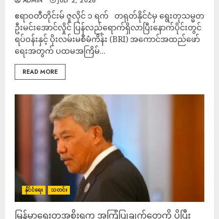
ADMIN
JULY 2, 2026
ဧရာဝတီတိုင်းမ် ဇူလိုင် ၁ ရက် တရုတ်နိုင်ငံမှ ရွေးတုသမ္မတ
ဦးမင်းအောင်လှိုင် ပြန်လည်ရောက်ရှိလာပြီးနောက်ပိုင်းတွင်
ရပ်ဝန်းနှင့် ပိုးလမ်းမစီမံကိန်း (BRI) အကောင်အထည်ဖော်
ရေးအတွက် ပထမအကြိမ်...
READ MORE
နိုင်ငံရေး
သတင်း
မြန်မာရွေးတုအစိုးရက အကြံပြုချက်တွေကို ပိုပြီး