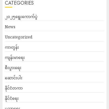
CATEGORIES
၂၀၂၅ရွေးကောက်ပွဲ
News
Uncategorized
ကာတွန်း
ကျန်းမာရေး
စီးပွားရေး
ဆောင်းပါး
နိုင်ငံတကာ
နိုင်ငံရေး
ပညာရေး