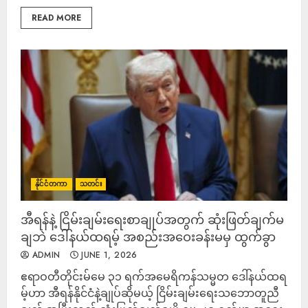
READ MORE
နိုင်ငံတကာ
သတင်း
အီရန်နဲ့ ငြိမ်းချမ်းရေးစာချုပ်အတွက် ဆုံးဖြတ်ချက်မ
ချဘဲ ဒေါ်နယ်ထရမ့် အစည်းအဝေးခန်းမမှ ထွက်ခွာ
ADMIN
JUNE 1, 2026
ဧရာဝတီတိုင်းမ်မေ ၃၁ ရက်အမေရိကန်သမ္မတ ဒေါ်နယ်ထရ
မ့်ဟာ အီရန်နိုင်ငံနဲ့ချုပ်ဆိုမယ့် ငြိမ်းချမ်းရေးသဘောတူညီ