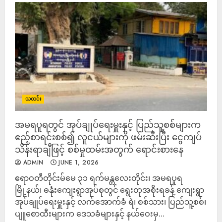
သတင်း
အမရပူရတွင် အုပ်ချုပ်ရေးမှူးနှင့် ပြည်သူ့စစ်များက
ဧည့်စာရင်းစစ်၍ လူငယ်များကို ဖမ်းဆီးပြီး ငွေကျပ်
သိန်းရာချီဖြင့် စစ်မှုထမ်းအတွက် ရောင်းစားနေ
ADMIN
JUNE 1, 2026
ဧရာဝတီတိုင်းမ်မေ ၃၁ ရက်မန္တလေးတိုင်း၊ အမရပူရ
မြို့နယ်၊ ဓနုံးကျေးရွာအုပ်စုတွင် ရွေးတုအစိုးရခန့် ကျေးရွာ
အုပ်ချုပ်ရေးမှူးနှင့် လက်အောက်ခံ ရဲ၊ စစ်သား၊ ပြည်သူ့စစ်၊
ပျူစောထီးများက ဒေသခံများနှင့် နယ်ဝေးမှ...