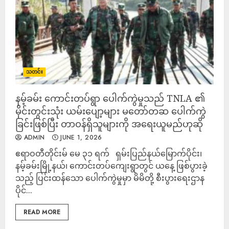
သတင်း
နမ့်ခမ်း ကောင်းတပ်ရွာ ပေါက်ကွဲမှုသည် TNLA ၏
မိုင်းတွင်းသုံး ယမ်းပျော့များ မတော်တဆ ပေါက်ကွဲ
ခြင်းဖြစ်ပြီး တာဝန်ရှိသူများကို အရေးယူမည်ဟုဆို
ADMIN
JUNE 1, 2026
ဧရာဝတီတိုင်းမ် မေ ၃၁ ရက် ရှမ်းပြည်နယ်မြောက်ပိုင်း၊
နမ့်ခမ်းမြို့နယ်၊ ကောင်းတပ်ကျေးရွာတွင် ယနေ့ ဖြစ်ပွားခဲ့
သည့် ပြင်းထန်သော ပေါက်ကွဲမှုမှာ မိမိတို့ စီးပွားရေးဌာန
ပိုင်...
READ MORE