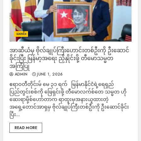
သတင်း
အာဆီယံမှ ဗိုလ်ချုပ်ကြီးဟောင်းတစ်ဦးကို ဦးဆောင်
ခိုင်းပြီး မြန်မာ့အရေး ညှိနှိုင်းဖို့ တီမောသမ္မတ
အကြံပြု
ADMIN
JUNE 1, 2026
ဧရာဝတီတိုင်းမ် မေ ၃၁ ရက် မြန်မာနိုင်ငံရဲ့ရေရှည်
ပြည်တွင်းစစ်ကို ဖြေရှင်းဖို့ တီမောလက်စ်တေ သမ္မတ ဟို
ဆေးရာမို့စ်ဟော်တာက ရာထူးမှအနားယူထားတဲ့
အရှေ့တောင်အာရှမှ ဗိုလ်ချုပ်ကြီးတစ်ဦးကို ဦးဆောင်ခိုင်း
ပြီး...
READ MORE