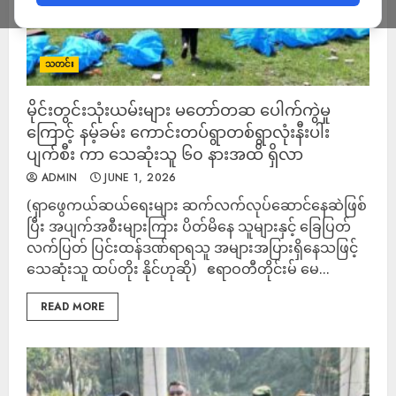
သတင်း
မိုင်းတွင်းသုံးယမ်းများ မတော်တဆ ပေါက်ကွဲမှု
ကြောင့် နမ့်ခမ်း ကောင်းတပ်ရွာတစ်ရွာလုံးနီးပါး
ပျက်စီး ကာ သေဆုံးသူ ၆၀ နားအထိ ရှိလာ
ADMIN
JUNE 1, 2026
(ရှာဖွေကယ်ဆယ်ရေးများ ဆက်လက်လုပ်ဆောင်နေဆဲဖြစ်
ပြီး အပျက်အစီးများကြား ပိတ်မိနေ သူများနှင့် ခြေပြတ်
လက်ပြတ် ပြင်းထန်ဒဏ်ရာရသူ အများအပြားရှိနေသဖြင့်
သေဆုံးသူ ထပ်တိုး နိုင်ဟုဆို) ဧရာဝတီတိုင်းမ် မေ...
READ MORE