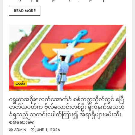
READ MORE
သတင်း
ရွေးတုအစိုးရလက်အောက်ခံ စစ်တက္ကသိုလ်တွင် ဧပြီ
တတိယပတ်က ဗိုလ်လောင်းတစ်ဦး ရိုက်နှက်အသတ်
ခံရသည့် သတင်းပေါက်ကြား၍ အရာရှိများဖမ်းဆီး
စစ်ဆေးခံရ
ADMIN
JUNE 1, 2026