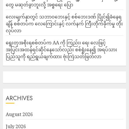
တွေ မဆုတ်ခွာဘူးလို့ အစ္စရေး ပြော
‎လေးမျက်နှာတွင် သဘာဝဘေးနှင့် စစ်ဘေးဒဏ် ပြိုင်၍ခံနေရ
ချိန် စစ်တပ်က လေကြောင်းနှင့် လက်နက် ကြီးတိုက်ခိုက်မှု တိုး
လုပ်လာ
ရွေးတုအစိုးရစစ်တပ်က AA ကို ကြည်း၊ ရေ၊ လေဖြင့်
အပြင်းအထန်ရင်ဆိုင်နေသော်လည်း စစ်ရှုံးနေ၍ အရပ်သား
ပြည်သူကို ရည်ရွယ်ချက်ထား ဗုံးကြဲသတ်ဖြတ်လာ
ARCHIVES
August 2026
July 2026