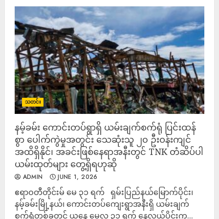
သတင်း
နမ့်ခမ်း ကောင်းတပ်ရွာရှိ ယမ်းချက်စက်ရုံ ပြင်းထန်
စွာ ပေါက်ကွဲမှုအတွင်း သေဆုံးသူ ၂၀ ဦးဝန်းကျင်
အထိရှိနိုင်၊ အခင်းဖြစ်နေရာအနီးတွင် TNK တံဆိပ်ပါ
ယမ်းထုတ်များ တွေ့ရှိရဟုဆို
ADMIN
JUNE 1, 2026
ဧရာဝတီတိုင်းမ် မေ ၃၁ ရက် ရှမ်းပြည်နယ်မြောက်ပိုင်း၊
နမ့်ခမ်းမြို့နယ်၊ ကောင်းတပ်ကျေးရွာအနီးရှိ ယမ်းချက်
စက်ရုံတစ်ခုတွင် ယနေ့ မေလ ၃၁ ရက် နေ့လယ်ပိုင်းက...