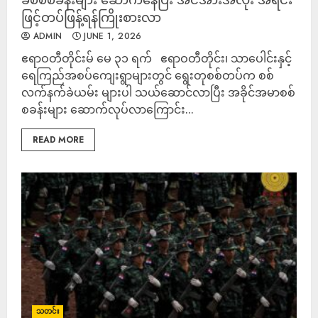
ဖြင့်တပ်ဖြန့်ရန်ကြိုးစားလာ
ADMIN
JUNE 1, 2026
ဧရာဝတီတိုင်းမ် မေ ၃၁ ရက် ဧရာဝတီတိုင်း၊ သာပေါင်းနှင့်
ရေကြည်အစပ်ကျေးရွာများတွင် ရွေးတုစစ်တပ်က စစ်
လက်နက်ခဲယမ်း များပါ သယ်ဆောင်လာပြီး အခိုင်အမာစစ်
စခန်းများ ဆောက်လုပ်လာကြောင်း...
READ MORE
သတင်း