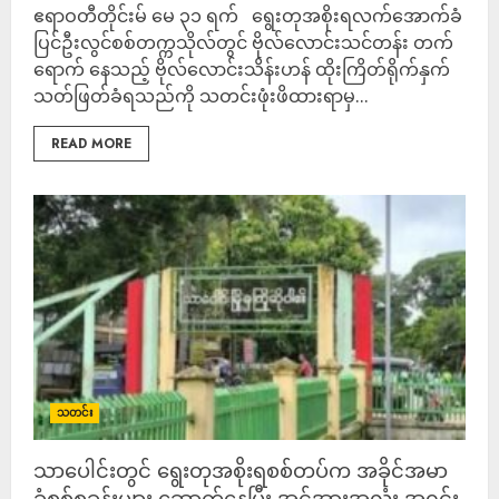
ဧရာဝတီတိုင်းမ် မေ ၃၁ ရက် ရွေးတုအစိုးရလက်အောက်ခံ
ပြင်ဦးလွင်စစ်တက္ကသိုလ်တွင် ဗိုလ်လောင်းသင်တန်း တက်
ရောက် နေသည့် ဗိုလ်လောင်းသိန်းဟန် ထိုးကြိတ်ရိုက်နှက်
သတ်ဖြတ်ခံရသည်ကို သတင်းဖုံးဖိထားရာမှ...
READ MORE
သတင်း
သာပေါင်းတွင် ရွေးတုအစိုးရစစ်တပ်က အခိုင်အမာ
ခံစစ်စခန်းများ ဆောက်နေပြီး အင်အားအလုံး အရင်း