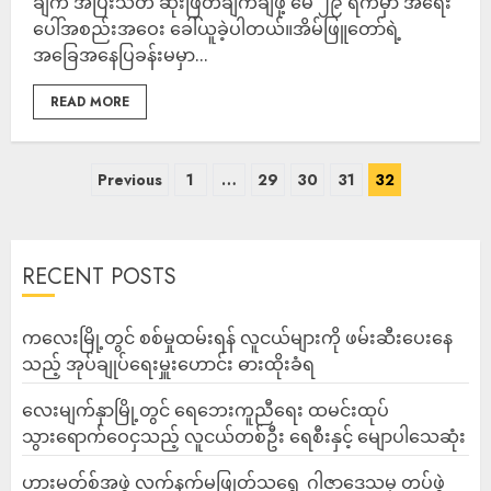
ချက် အပြီးသတ် ဆုံးဖြတ်ချက်ချဖို့ မေ ၂၉ ရက်မှာ အရေး
ပေါ်အစည်းအဝေး ခေါ်ယူခဲ့ပါတယ်။အိမ်ဖြူတော်ရဲ့
အခြေအနေပြခန်းမမှာ...
READ MORE
Previous
1
…
29
30
31
32
RECENT POSTS
ကလေးမြို့တွင် စစ်မှုထမ်းရန် လူငယ်များကို ဖမ်းဆီးပေးနေ
သည့် အုပ်ချုပ်ရေးမှူးဟောင်း ဓားထိုးခံရ
လေးမျက်နှာမြို့တွင် ရေဘေးကူညီရေး ထမင်းထုပ်
သွားရောက်ဝေငှသည့် လူငယ်တစ်ဦး ရေစီးနှင့် မျောပါသေဆုံး
ဟားမတ်စ်အဖွဲ့ လက်နက်မဖြုတ်သရွေ့ ဂါဇာဒေသမှ တပ်ဖွဲ့