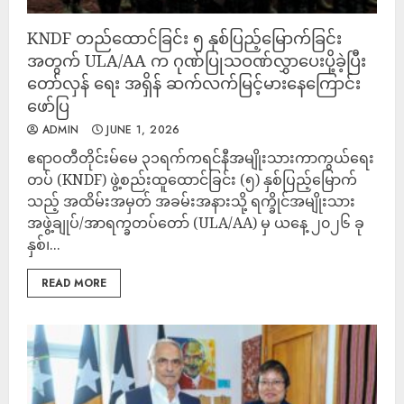
KNDF တည်ထောင်ခြင်း ၅ နှစ်ပြည့်မြောက်ခြင်း
အတွက် ULA/AA က ဂုဏ်ပြုသဝဏ်လွှာပေးပို့ခဲ့ပြီး
တော်လှန် ရေး အရှိန် ဆက်လက်မြင့်မားနေကြောင်း
ဖော်ပြ
ADMIN
JUNE 1, 2026
‎ဧရာဝတီတိုင်းမ်‎မေ ၃၁ရက်‎ကရင်နီအမျိုးသားကာကွယ်ရေး
တပ် (KNDF) ဖွဲ့စည်းထူထောင်ခြင်း (၅) နှစ်ပြည့်မြောက်
သည့် အထိမ်းအမှတ် အခမ်းအနားသို့ ရက္ခိုင်အမျိုးသား
အဖွဲ့ချုပ်/အာရက္ခတပ်တော် (ULA/AA) မှ ယနေ့ ၂၀၂၆ ခု
နှစ်၊...
READ MORE