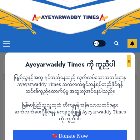
×
Ayeyarwaddy Times ကို ကူညီပါ
Home
2026
June
Page 32
ပြည်သူနှင့်အတူ ရပ်တည်နေသည့် လွတ်လပ်သောသတင်းဌာန
Ayeyarwaddy Times ဆက်လက်ရှင်သန်ရပ်တည်နိုင်ရန်
Month:
June 2026
သင်၏ကူညီထောက်ပံ့မှု အထူးလိုအပ်နေပါသည်။
မြန်မာပြည်သူလူထုထံ တိကျမှန်ကန်သောသတင်းများ
ဆက်လက်ပေးပို့နိုင်ရန် ကျေးဇူးပြု၍ Ayeyarwaddy Times
ကို ကူညီပါ။
Donate Now