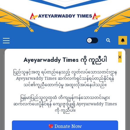
×
Ayeyarwaddy Times ကို ကူညီပါ
ပြည်သူနှင့်အတူ ရပ်တည်နေသည့် လွတ်လပ်သောသတင်းဌာန
Ayeyarwaddy Times ဆက်လက်ရှင်သန်ရပ်တည်နိုင်ရန်
သင်၏ကူညီထောက်ပံ့မှု အထူးလိုအပ်နေပါသည်။
မြန်မာပြည်သူလူထုထံ တိကျမှန်ကန်သောသတင်းများ
ဆက်လက်ပေးပို့နိုင်ရန် ကျေးဇူးပြု၍ Ayeyarwaddy Times
ကို ကူညီပါ။
သတင်း
Donate Now