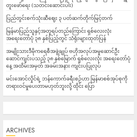
တူးဖော်ရေး (သတင်းဆောင်းပါး)
ပြည်တွင်းစက်သုံးဆီဈေး ၃ ပတ်ဆက်တိုက်မြင့်တက်
မြန်မာပြည်သူနှင့်အတူရပ်တည်ကြောင်း ရှစ်လေးလုံး
အရေးတော်ပုံ ၃၈ နှစ်ပြည့်တွင် သံရုံးများထုတ်ပြန်
အမျိုးသားဒီမိုကရေစီအဖွဲ့ချုပ် ဗဟိုအလုပ်အမှုဆောင်ဦး
ဆောင်ကျင်းပသည့် ၃၈ နှစ်မြောက် ရှစ်လေးလုံး အရေးတော်ပုံ
နေ့ အထိမ်းအမှတ် အခမ်းအနား ကျင်းပပြုလုပ်
မင်းအောင်လှိုင်ရဲ့ ဘန်ကောက်ခရီးစဉ်ဟာ မြန်မာစစ်အုပ်စုကို
တရားဝင်မှုပေးတာမဟုတ်ဘူးလို့ ထိုင်း ပြော
ARCHIVES