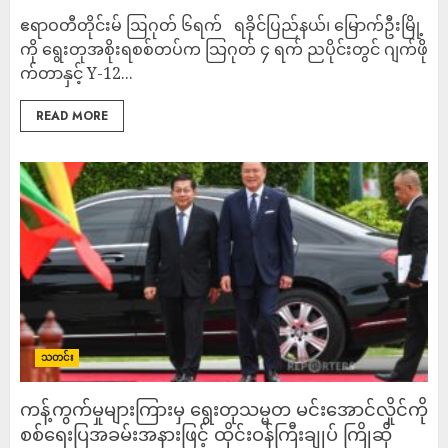
‎ဧရာဝတီတိုင်းမ် ‎ဩဂုတ် ၆ရက် ‎ ‎ ရခိုင်ပြည်နယ်၊ မြောက်ဦးမြို့
ကို ရွေးတုအစိုးရစစ်တပ်က သြဂုတ် ၄ ရက် ညပိုင်းတွင် ဂျက်ဖို
က်တာနှင့် Y-12...
READ MORE
သတင်း
ကန့်ကွက်မှုများကြားမှ ရွေးတုသမ္မတ မင်းအောင်လှိုင်ကို
စစ်ရေးပြအခမ်းအနားဖြင့် ထိုင်းဝန်ကြီးချုပ် ကြိုဆို