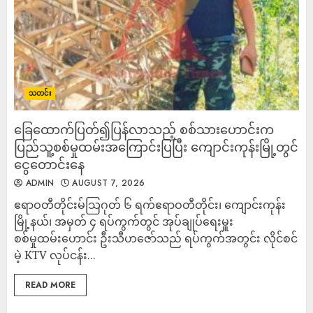
သတင်း
ခြေထောက်ပြတ်၍ပြန်လာသည့် စစ်သားဟောင်းက
ပြည်သူ့စစ်မှုထမ်းအကြောင်းပြပြီး ကျောင်းကုန်းမြို့တွင်
ငွေတောင်းနေ
ADMIN
AUGUST 7, 2026
ဧရာဝတီတိုင်းမ်သြဂုတ် ၆ ရက်​ဧရာဝတီတိုင်း၊ ကျောင်းကုန်း
မြို့နယ်၊ အမှတ် ၄ ရပ်ကွက်တွင် အုပ်ချုပ်ရေးမှူး
စစ်မှုထမ်းဟောင်း ဦးသီဟဇော်သည် ရပ်ကွက်အတွင်း လိုင်စင်
မဲ့ KTV လုပ်ငန်း...
READ MORE