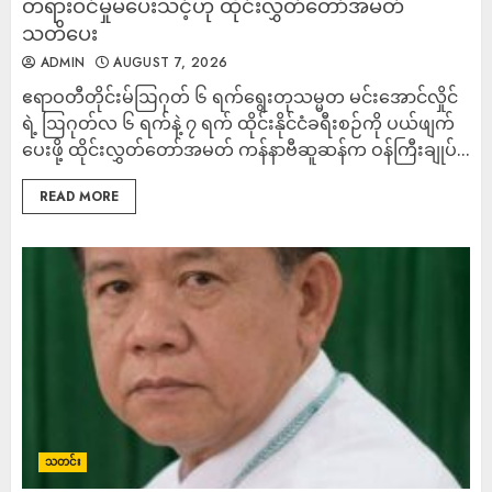
တရားဝင်မှုမပေးသင့်ဟု ထိုင်းလွှတ်တော်အမတ်
သတိပေး
ADMIN
AUGUST 7, 2026
ဧရာဝတီတိုင်းမ်ဩဂုတ် ၆ ရက်ရွေးတုသမ္မတ မင်းအောင်လှိုင်
ရဲ့ ဩဂုတ်လ ၆ ရက်နဲ့ ၇ ရက် ထိုင်းနိုင်ငံခရီးစဉ်ကို ပယ်ဖျက်
ပေးဖို့ ထိုင်းလွှတ်တော်အမတ် ကန်နာဗီဆူဆန်က ဝန်ကြီးချုပ်...
READ MORE
သတင်း