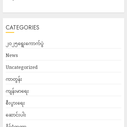
CATEGORIES
၂၀၂၅ရွေးကောက်ပွဲ
News
Uncategorized
ကာတွန်း
ကျန်းမာရေး
စီးပွားရေး
ဆောင်းပါး
နိုင်ငံတကာ