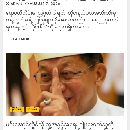
ADMIN
AUGUST 7, 2026
‎ဧရာဝတီတိုင်းမ် ‎ဩဂုတ် ၆ ရက် ‎ ထိုင်းနယ်ပယ်အသီးသီးမှ
ကန့်ကွက်ဆန့်ကျင်မှုများ ရှိနေသော်လည်း ယနေ့ ဩဂုတ် ၆
ရက်နေ့တွင် ထိုင်းနိုင်ငံသို့ ရောက်ရှိလာသော...
READ MORE
နိုင်ငံရေး
သတင်း
မင်းအောင်လှိုင်လို လူ့အခွင့်အရေး ချိုးဖောက်သူကို