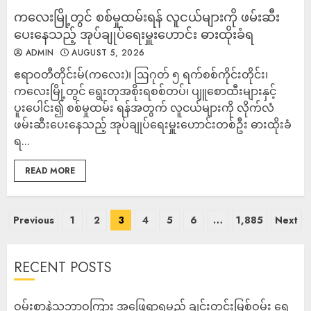
ကလေးမြို့တွင် စစ်မှုထမ်းရန် လူငယ်များကို ဖမ်းဆီး
ပေးနေသည့် အုပ်ချုပ်ရေးမှူးဟောင်း ဓားထိုးခံရ
ADMIN
AUGUST 5, 2026
ဧရာဝတီတိုင်းမ်(ကလေး)၊ ဩဂုတ် ၅ ရက်စစ်ကိုင်းတိုင်း၊
ကလေးမြို့တွင် ရွေးတုအစိုးရစစ်တပ်၊ ပျူစောထီးများနှင့်
ပူးပေါင်း၍ စစ်မှုထမ်း ရန်အတွက် လူငယ်များကို လိုက်လံ
ဖမ်းဆီးပေးနေသည့် အုပ်ချုပ်ရေးမှူးဟောင်းတစ်ဦး ဓားထိုးခံ
ရ...
READ MORE
Previous
1
2
3
4
5
6
…
1,885
Next
RECENT POSTS
ဝမ်းစာနဲ့သဘာဝကြား အဖြေရှာရမည့် ချင်းတွင်းမြစ်ဝှမ်း ရွှေ