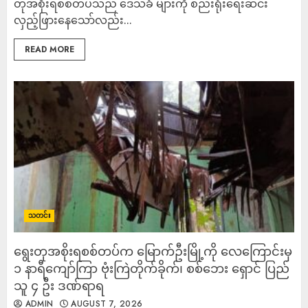
တုအစိုးရစစ်တပ်သည် ဒေသခံ များကို စည်းရုံးရေးဆင်း
လှည့်ဖြားနေသော်လည်း...
READ MORE
သတင်း
ရွေးတုအစိုးရစစ်တပ်က မြောက်ဦးမြို့ကို လေကြောင်းမှ
၁ နာရီကျော်ကြာ ဗုံးကြဲတိုက်ခိုက်၊ စစ်ဘေး ရှောင် ပြည်
သူ ၄ ဦး ဒဏ်ရာရ
ADMIN
AUGUST 7, 2026