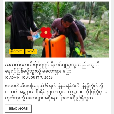
နိုင်ငံတကာ
သတင်း
အသက်ဘေးစိုးရိမ်ရရင် ရိုဟင်ဂျာဒုက္ခသည်တွေကို
နေရပ်ပြန်မပို့ဘူးလို့ မလေးရှား ပြော
ADMIN
AUGUST 7, 2026
ဧရာဝတီတိုင်းမ်ဩဂုတ် ၆ ရက်မြန်မာနိုင်ငံကို ပြန်ပို့လိုက်လို့
အသက်အန္တရာယ် စိုးရိမ်ရရင် ဒုက္ခသည် ၅,၀၀၀ ကို ပြန်ပို့မှာ မ
ဟုတ်ဘူးလို့ မလေးရှားအစိုးရ ပြောရေးဆိုခွင့်ရှိသူက...
READ MORE