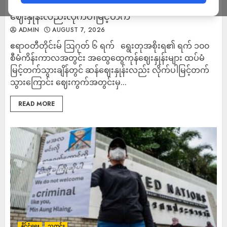
အထွေထွေကုန်ဈေးနှုန်းများ မြင့်တက်လာချိန်တွင် ဆန်
ဈေးနှုန်းလည်းလိုက်ပါမြင့်တက်
ADMIN
AUGUST 7, 2026
ဧရာဝတီတိုင်းမ် ဩဂုတ် ၆ ရက် ရွေးတုအစိုးရ၏ ရက် ၁၀၀
စီမံကိန်းကာလအတွင်း အထွေထွေကုန်ဈေးနှုန်းများ ထပ်မံ
မြင့်တက်သွားချိန်တွင် ဆန်ဈေးနှုန်းလည်း လိုက်ပါမြင့်တက်
သွားကြောင်း ဈေးကွက်အတွင်းမှ...
READ MORE
နိုင်ငံရေး
သတင်း