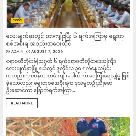
သတင်း
လေးမျက်နှာတွင် တာကျိုးပြီး ၆ ရက်အကြာမှ ရွေးတု
စစ်အစိုးရ အစည်းအဝေးထိုင်
ADMIN
AUGUST 7, 2026
ဧရာဝတီတိုင်းမ်ဩဂုတ် ၆ ရက်ဧရာဝတီတိုင်းဒေသကြီး၊
လေးမျက်နှာမြို့နယ်တွင် ဇူလိုင်လ ၃၀ ရက်နေ့ညပိုင်း
ကတည်းက ငဝန်တာတမံ ကျိုးပေါက်ကာ ရေကြီးရေလျှံမှု ဖြစ်
ခဲ့သော်လည်း ရွေးတုစစ်အစိုးရက ဒုသမ္မတဦးညိုစော
ဦးဆောင်ကာ ခြောက်ရက်အကြာ...
READ MORE