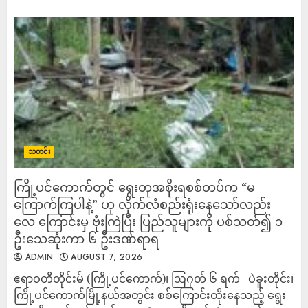
သတင်း
ကြို့ပင်ကောက်တွင် ရွေးတုအစိုးရစစ်တပ်က “မ
ကြောက်ကြပါနဲ့” ဟု လိုက်လံစည်းရုံးနေသော်လည်း
လေ ကြောင်းမှ ဗုံးကြဲပြီး ပြည်သူများကို ပစ်သတ်၍ ၁
ဦးသေဆုံးကာ ၆ ဦးဒဏ်ရာရ
ADMIN
AUGUST 7, 2026
ဧရာဝတီတိုင်းမ် (ကြို့ပင်ကောက်)၊ ဩဂုတ် ၆ ရက် ပဲခူးတိုင်း၊
ကြို့ပင်ကောက်မြို့နယ်အတွင်း စစ်ကြောင်းထိုးနေသည့် ရွေး