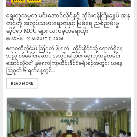
ရွေးတုသမ္မတ မင်းအောင်လှိုင်နှင့် ထိုင်းဝန်ကြီးချုပ် အနု
တင်တို့ အလုပ်သမားရေးရာနှင့် မြစ်ရေ ညစ်ညမ်းမှု
ဆိုင်ရာ MOU များ လက်မှတ်ရေးထိုး
ADMIN
AUGUST 7, 2026
ဧရာဝတီတိုင်းမ် ဩဂုတ် ၆ ရက် ထိုင်းနိုင်ငံသို့ ရောက်ရှိနေ
သည့် စစ်ခေါင်းဆောင် အသွင်းပြောင်း ရွေးတုသမ္မတမင်း
အောင်လှိုင်၏ နှစ်ရက်ကြာထိုင်းနိုင်ငံခရီးစဉ်အတွင်း ယနေ့
ဩဂုတ် ၆ ရက်နေ့တွင်...
READ MORE