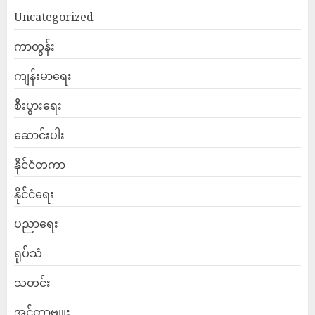
Uncategorized
ကာတွန်း
ကျန်းမာရေး
စီးပွားရေး
ဆောင်းပါး
နိုင်ငံတကာ
နိုင်ငံရေး
ပညာရေး
ရုပ်သံ
သတင်း
အင်တာဗျူး