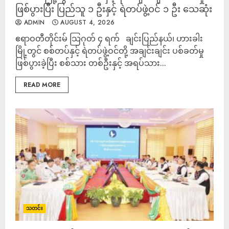
ဖြစ်ပွားပြီး ပြည်သူ ၁ ဦးနှင့် ရဲတပ်ဖွဲ့ဝင် ၁ ဦး သေဆုံး
ADMIN
AUGUST 4, 2026
ဧရာဝတီတိုင်းမ် သြဂုတ် ၄ ရက် ချင်းပြည်နယ်၊ ဟားခါး
မြို့တွင် စစ်တပ်နှင့် ရဲတပ်ဖွဲ့ဝင်တို့ အချင်းချင်း ပစ်ခတ်မှု
ဖြစ်ပွားခဲ့ပြီး စစ်သား တစ်ဦးနှင့် အရပ်သား...
READ MORE
သတင်း