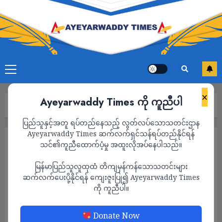
×
Ayeyarwaddy Times ကို ကူညီပါ
Home
2026
Page 3
ပြည်သူနှင့်အတူ ရပ်တည်နေသည့် လွတ်လပ်သောသတင်းဌာန
Ayeyarwaddy Times ဆက်လက်ရှင်သန်ရပ်တည်နိုင်ရန်
Year:
2026
သင်၏ကူညီထောက်ပံ့မှု အထူးလိုအပ်နေပါသည်။
မြန်မာပြည်သူလူထုထံ တိကျမှန်ကန်သောသတင်းများ
ဆက်လက်ပေးပို့နိုင်ရန် ကျေးဇူးပြု၍ Ayeyarwaddy Times
ကို ကူညီပါ။
Donate Now