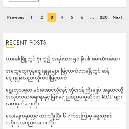
Previous
1
2
3
4
5
6
…
220
Next
RECENT POSTS
ဟားခါးမြို့တွင် ဗုံးကွဲ၍ အရပ်သား ၅၀ နီးပါး ဖမ်းဆီးစစ်ဆး
အထွေထွေကုန်ဈေးနှုန်းများ မြင့်တက်လာချိန်တွင် ဆန်
ဈေးနှုန်းလည်းလိုက်ပါမြင့်တက်
ရွေးတုသမ္မတ မင်းအောင်လှိုင်နှင့် ထိုင်းဝန်ကြီးချုပ် အနုတင်တို့
အလုပ်သမားရေးရာနှင့် မြစ်ရေ ညစ်ညမ်းမှုဆိုင်ရာ MOU များ
လက်မှတ်ရေးထိုး
လေးမျက်နှာတွင် တာကျိုးပြီး ၆ ရက်အကြာမှ ရွေးတုစစ်
အစိုးရ အစည်းအဝေးထိုင်