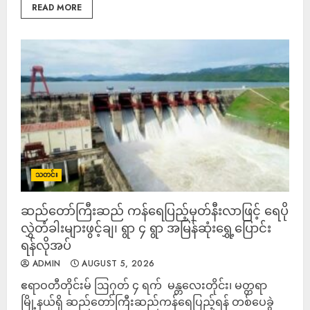
READ MORE
သတင်း
‎ဆည်တော်ကြီးဆည် ကန်ရေပြည့်မှတ်နီးလာဖြင့် ‎ရေပို
လွှဲတံခါးများဖွင့်ချ၊ ရွာ ၄ ရွာ အမြန်ဆုံးရွှေ့ပြောင်း
ရန်လိုအပ်
ADMIN
AUGUST 5, 2026
ဧရာဝတီတိုင်းမ် ‎ဩဂုတ် ၄ ရက် ‎ မန္တလေးတိုင်း၊ မတ္တရာ
မြို့နယ်ရှိ ဆည်တော်ကြီးဆည်ကန်ရေပြည့်ရန် တစ်ပေခွဲ