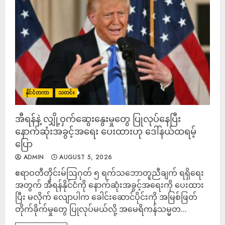
နိုင်ငံတကာ
သတင်း
အီရန်နဲ့ လျှို့ဝှက်ဆွေးနွေးမှုတွေ ပြုလုပ်နေပြီး
နောက်ဆုံးအခွင့်အရေး ပေးထားဟု ဒေါ်နယ်ထရမ့်
ပြော
ADMIN
AUGUST 5, 2026
ဧရာဝတီတိုင်းမ်ဩဂုတ် ၅ ရက်သဘောတူညီချက် ရရှိရေး
အတွက် အီရန်နိုင်ငံကို နောက်ဆုံးအခွင့်အရေးကို ပေးထား
ပြီး မလိုက် လျောပါက ခေါင်းဆောင်ပိုင်းကို အမြစ်ဖြတ်
တိုက်ခိုက်မှုတွေ ပြုလုပ်မယ်လို့ အမေရိကန်သမ္မတ...