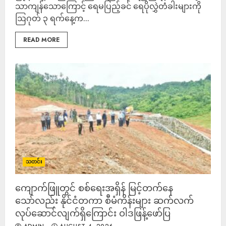
သာကျန်သောကြောင့် ရေမပြည့်ခင် ရေပိုလွှဲတံခါးများကို
ဩဂုတ် ၃ ရက်နေ့က...
READ MORE
သတင်း
ကျောက်ဖြူတွင် စစ်ရေးအရှိန် မြင့်တက်နေ
သော်လည်း နိုင်ငံတကာ စီမံကိန်းများ ဆက်လက်
လုပ်ဆောင်လျက်ရှိကြောင်း ဝါဒဖြန့်ဖော်ပြ