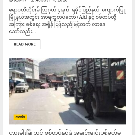
ADMIN
AUGUST 4, 2026
ဧရာဝတီတိုင်းမ် ‎ဩဂုတ် ၄ရက် ‎ ရခိုင်ပြည်နယ်၊ ကျောက်ဖြူ
မြို့နယ်အတွင်း အာရက္ခတပ်တော် (AA) နှင့် စစ်တပ်တို့
အကြား စစ်ရေး အရှိန် ပြန်လည်မြင့်တက် လာနေ
သော်လည်း...
READ MORE
သတင်း
ဟားခါးမြို့တွင် စစ်တပ်နှင့်ရဲ အချင်းချင်းပစ်ခတ်မှု