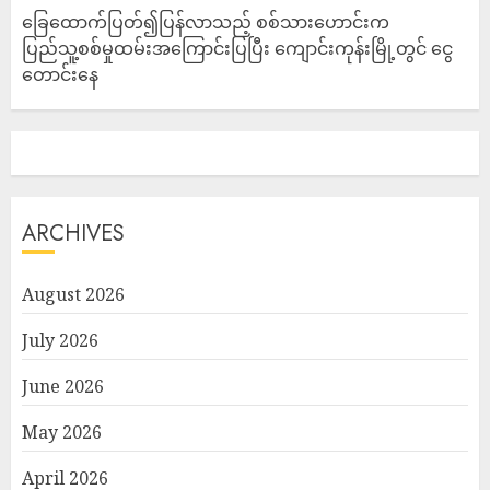
ခြေထောက်ပြတ်၍ပြန်လာသည့် စစ်သားဟောင်းက
ပြည်သူ့စစ်မှုထမ်းအကြောင်းပြပြီး ကျောင်းကုန်းမြို့တွင် ငွေ
တောင်းနေ
ARCHIVES
August 2026
July 2026
June 2026
May 2026
April 2026