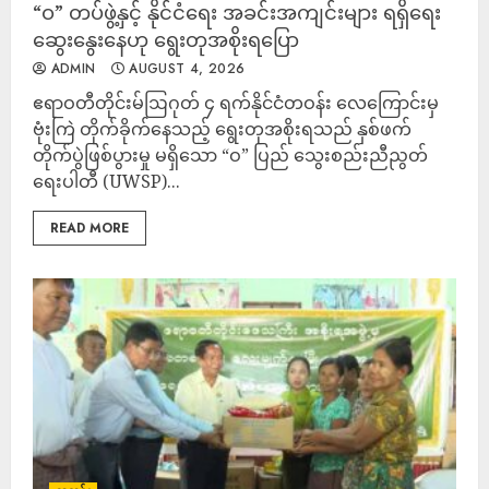
“ဝ” တပ်ဖွဲ့နှင့် နိုင်ငံရေး အခင်းအကျင်းများ ရရှိရေး
ဆွေးနွေးနေဟု ရွေးတုအစိုးရပြော
ADMIN
AUGUST 4, 2026
ဧရာဝတီတိုင်းမ်ဩဂုတ် ၄ ရက်နိုင်ငံတဝန်း လေကြောင်းမှ
ဗုံးကြဲ တိုက်ခိုက်နေသည့် ရွေးတုအစိုးရသည် နှစ်ဖက်
တိုက်ပွဲဖြစ်ပွားမှု မရှိသော “ဝ” ပြည် သွေးစည်းညီညွတ်
ရေးပါတီ (UWSP)...
READ MORE