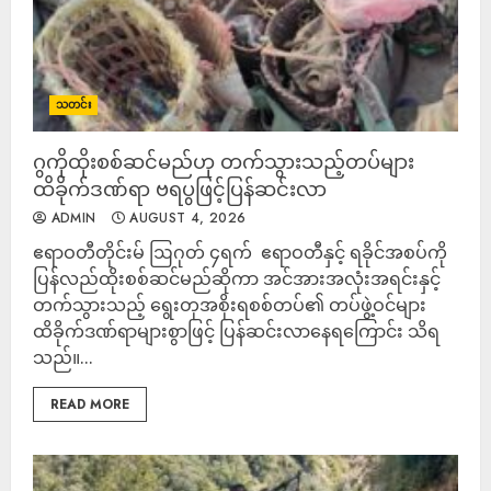
သတင်း
ဂွကိုထိုးစစ်ဆင်မည်ဟု တက်သွားသည့်တပ်များ
ထိခိုက်ဒဏ်ရာ ဗရပွဖြင့်ပြန်ဆင်းလာ
ADMIN
AUGUST 4, 2026
‎ဧရာဝတီတိုင်းမ် ‎ဩဂုတ် ၄ရက် ‎ ‎ဧရာဝတီနှင့် ရခိုင်အစပ်ကို
ပြန်လည်ထိုးစစ်ဆင်မည်ဆိုကာ အင်အားအလုံးအရင်းနှင့်
တက်သွားသည့် ရွေးတုအစိုးရစစ်တပ်၏ တပ်ဖွဲ့ဝင်များ
ထိခိုက်ဒဏ်ရာများစွာဖြင့် ပြန်ဆင်းလာနေရကြောင်း သိရ
သည်။...
READ MORE