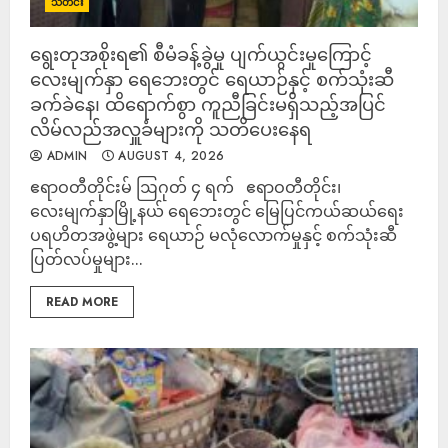
သတင်း
ရွေးတုအစိုးရ၏ စီမံခန့်ခွဲမှု ပျက်ယွင်းမှုကြောင့်
လေးမျက်နှာ ရေဘေးတွင် ရေယာဉ်နှင့် စက်သုံးဆီ
ခက်ခဲနေ၊ ထိရောက်စွာ ကူညီခြင်းမရှိသည့်အပြင်
လိမ်လည်အလှူခံများကို သတိပေးနေရ
ADMIN
AUGUST 4, 2026
ဧရာဝတီတိုင်းမ် ဩဂုတ် ၄ ရက် ဧရာဝတီတိုင်း၊
လေးမျက်နှာမြို့နယ် ရေဘေးတွင် မြေပြင်ကယ်ဆယ်ရေး
ပရဟိတအဖွဲ့များ ရေယာဉ် မလုံလောက်မှုနှင့် စက်သုံးဆီ
ပြတ်လပ်မှုများ...
READ MORE