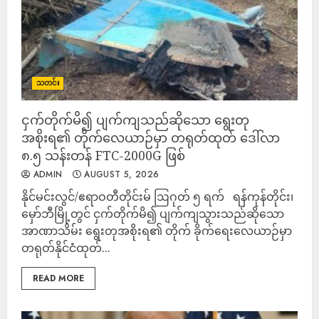
သတင်း
ငှက်တိုက်မိ၍ ပျက်ကျသည်ဆိုသော ရွေးတု
အစိုးရ၏ တိုက်လေယာဉ်မှာ တရုတ်ထုတ် ဒေါ်လာ
၈.၅ သန်းတန် FTC-2000G ဖြစ်
ADMIN
AUGUST 5, 2026
နိုင်မင်းလွင်/ဧရာဝတီတိုင်းမ် ဩဂုတ် ၅ ရက် ရန်ကုန်တိုင်း၊
မှော်ဘီမြို့တွင် ငှက်တိုက်မိ၍ ပျက်ကျသွားသည်ဆိုသော
အာဏာသိမ်း ရွေးတုအစိုးရ၏ တိုက် ခိုက်ရေးလေယာဉ်မှာ
တရုတ်နိုင်ငံထုတ်...
READ MORE