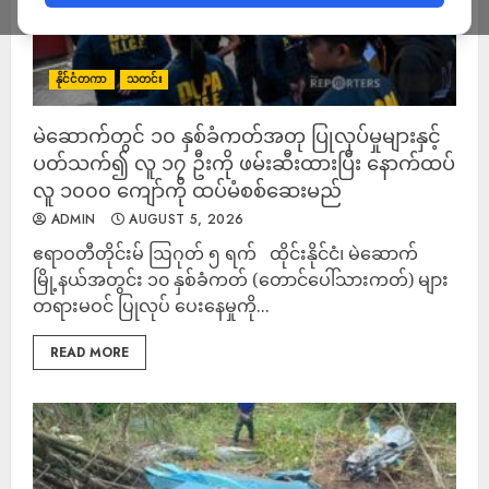
နိုင်ငံတကာ
သတင်း
မဲဆောက်တွင် ၁၀ နှစ်ခံကတ်အတု ပြုလုပ်မှုများနှင့်
ပတ်သက်၍ လူ ၁၇ ဦးကို ဖမ်းဆီးထားပြီး နောက်ထပ်
လူ ၁၀၀၀ ကျော်ကို ထပ်မံစစ်ဆေးမည်
ADMIN
AUGUST 5, 2026
ဧရာဝတီတိုင်းမ် ဩဂုတ် ၅ ရက် ထိုင်းနိုင်ငံ၊ မဲဆောက်
မြို့နယ်အတွင်း ၁၀ နှစ်ခံကတ် (တောင်ပေါ်သားကတ်) များ
တရားမဝင် ပြုလုပ် ပေးနေမှုကို...
READ MORE