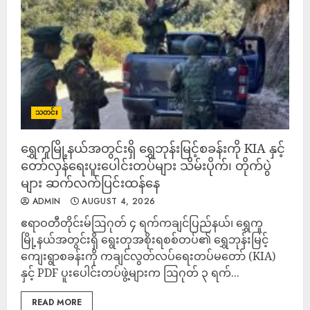
သတင်း
ရွှေကူမြို့နယ်အတွင်းရှိ ရွှေဘုန်းမြင့်စခန်းကို KIA နှင့်
တော်လှန်ရေးပူးပေါင်းတပ်များ သိမ်းပိုက်၊ တိုက်ပွဲ
များ ဆက်လက်ပြင်းထန်နေ
ADMIN
AUGUST 4, 2026
‎ဧရာဝတီတိုင်းမ်‎ဩဂုတ် ၄ ရက်‎‎ကချင်ပြည်နယ်၊ ရွှေကူ
မြို့နယ်အတွင်းရှိ ရွေးတုအစိုးရစစ်တပ်၏ ရွှေဘုန်းမြင့်
ကျေးရွာစခန်းကို ကချင်လွတ်လပ်ရေးတပ်မတော် (KIA)
နှင့် PDF ပူးပေါင်းတပ်ဖွဲ့များက ဩဂုတ် ၃ ရက်...
READ MORE