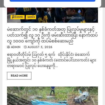
နိုင်ငံတကာ
သတင်း
မဲဆောက်တွင် ၁၀ နှစ်ခံကတ်အတု ပြုလုပ်မှုများနှင့်
ပတ်သက်၍ လူ ၁၇ ဦးကို ဖမ်းဆီးထားပြီး နောက်ထပ်
လူ ၁၀၀၀ ကျော်ကို ထပ်မံစစ်ဆေးမည်
ADMIN
AUGUST 5, 2026
ဧရာဝတီတိုင်းမ် ဩဂုတ် ၅ ရက် ထိုင်းနိုင်ငံ၊ မဲဆောက်
မြို့နယ်အတွင်း ၁၀ နှစ်ခံကတ် (တောင်ပေါ်သားကတ်) များ
တရားမဝင် ပြုလုပ် ပေးနေမှုကို...
READ MORE