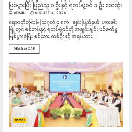
ဖြစ်ပွားပြီး ပြည်သူ ၁ ဦးနှင့် ရဲတပ်ဖွဲ့ဝင် ၁ ဦး သေဆုံး
ADMIN
AUGUST 4, 2026
ဧရာဝတီတိုင်းမ် သြဂုတ် ၄ ရက် ချင်းပြည်နယ်၊ ဟားခါး
မြို့တွင် စစ်တပ်နှင့် ရဲတပ်ဖွဲ့ဝင်တို့ အချင်းချင်း ပစ်ခတ်မှု
ဖြစ်ပွားခဲ့ပြီး စစ်သား တစ်ဦးနှင့် အရပ်သား...
READ MORE
သတင်း