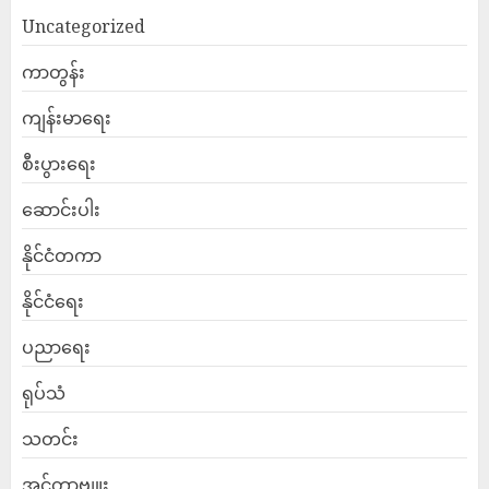
Uncategorized
ကာတွန်း
ကျန်းမာရေး
စီးပွားရေး
ဆောင်းပါး
နိုင်ငံတကာ
နိုင်ငံရေး
ပညာရေး
ရုပ်သံ
သတင်း
အင်တာဗျူး