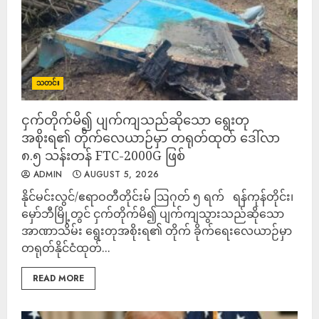
သတင်း
ငှက်တိုက်မိ၍ ပျက်ကျသည်ဆိုသော ရွေးတု
အစိုးရ၏ တိုက်လေယာဉ်မှာ တရုတ်ထုတ် ဒေါ်လာ
၈.၅ သန်းတန် FTC-2000G ဖြစ်
ADMIN
AUGUST 5, 2026
နိုင်မင်းလွင်/ဧရာဝတီတိုင်းမ် ဩဂုတ် ၅ ရက် ရန်ကုန်တိုင်း၊
မှော်ဘီမြို့တွင် ငှက်တိုက်မိ၍ ပျက်ကျသွားသည်ဆိုသော
အာဏာသိမ်း ရွေးတုအစိုးရ၏ တိုက် ခိုက်ရေးလေယာဉ်မှာ
တရုတ်နိုင်ငံထုတ်...
READ MORE