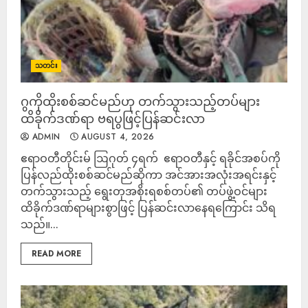
သတင်း
ဂွကိုထိုးစစ်ဆင်မည်ဟု တက်သွားသည့်တပ်များ
ထိခိုက်ဒဏ်ရာ ဗရပွဖြင့်ပြန်ဆင်းလာ
ADMIN
AUGUST 4, 2026
‎ဧရာဝတီတိုင်းမ် ‎ဩဂုတ် ၄ရက် ‎ ‎ဧရာဝတီနှင့် ရခိုင်အစပ်ကို
ပြန်လည်ထိုးစစ်ဆင်မည်ဆိုကာ အင်အားအလုံးအရင်းနှင့်
တက်သွားသည့် ရွေးတုအစိုးရစစ်တပ်၏ တပ်ဖွဲ့ဝင်များ
ထိခိုက်ဒဏ်ရာများစွာဖြင့် ပြန်ဆင်းလာနေရကြောင်း သိရ
သည်။...
READ MORE