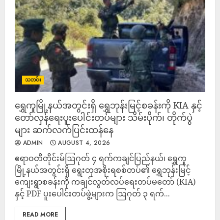
သတင်း
ရွှေကူမြို့နယ်အတွင်းရှိ ရွှေဘုန်းမြင့်စခန်းကို KIA နှင့်
တော်လှန်ရေးပူးပေါင်းတပ်များ သိမ်းပိုက်၊ တိုက်ပွဲ
များ ဆက်လက်ပြင်းထန်နေ
ADMIN
AUGUST 4, 2026
‎ဧရာဝတီတိုင်းမ်‎ဩဂုတ် ၄ ရက်‎‎ကချင်ပြည်နယ်၊ ရွှေကူ
မြို့နယ်အတွင်းရှိ ရွေးတုအစိုးရစစ်တပ်၏ ရွှေဘုန်းမြင့်
ကျေးရွာစခန်းကို ကချင်လွတ်လပ်ရေးတပ်မတော် (KIA)
နှင့် PDF ပူးပေါင်းတပ်ဖွဲ့များက ဩဂုတ် ၃ ရက်...
READ MORE