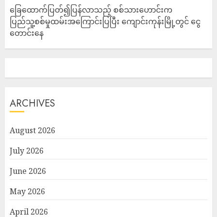
ခြေထောက်ပြတ်၍ပြန်လာသည့် စစ်သားဟောင်းက
ပြည်သူ့စစ်မှုထမ်းအကြောင်းပြပြီး ကျောင်းကုန်းမြို့တွင် ငွေ
တောင်းနေ
ARCHIVES
August 2026
July 2026
June 2026
May 2026
April 2026