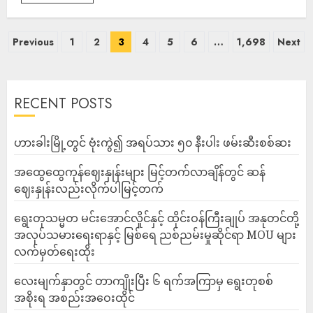
Previous
1
2
3
4
5
6
…
1,698
Next
RECENT POSTS
ဟားခါးမြို့တွင် ဗုံးကွဲ၍ အရပ်သား ၅၀ နီးပါး ဖမ်းဆီးစစ်ဆး
အထွေထွေကုန်ဈေးနှုန်းများ မြင့်တက်လာချိန်တွင် ဆန်
ဈေးနှုန်းလည်းလိုက်ပါမြင့်တက်
ရွေးတုသမ္မတ မင်းအောင်လှိုင်နှင့် ထိုင်းဝန်ကြီးချုပ် အနုတင်တို့
အလုပ်သမားရေးရာနှင့် မြစ်ရေ ညစ်ညမ်းမှုဆိုင်ရာ MOU များ
လက်မှတ်ရေးထိုး
လေးမျက်နှာတွင် တာကျိုးပြီး ၆ ရက်အကြာမှ ရွေးတုစစ်
အစိုးရ အစည်းအဝေးထိုင်