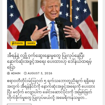
နိုင်ငံတကာ
သတင်း
အီရန်နဲ့ လျှို့ဝှက်ဆွေးနွေးမှုတွေ ပြုလုပ်နေပြီး
နောက်ဆုံးအခွင့်အရေး ပေးထားဟု ဒေါ်နယ်ထရမ့်
ပြော
ADMIN
AUGUST 5, 2026
ဧရာဝတီတိုင်းမ်ဩဂုတ် ၅ ရက်သဘောတူညီချက် ရရှိရေး
အတွက် အီရန်နိုင်ငံကို နောက်ဆုံးအခွင့်အရေးကို ပေးထား
ပြီး မလိုက် လျောပါက ခေါင်းဆောင်ပိုင်းကို အမြစ်ဖြတ်
တိုက်ခိုက်မှုတွေ ပြုလုပ်မယ်လို့ အမေရိကန်သမ္မတ...