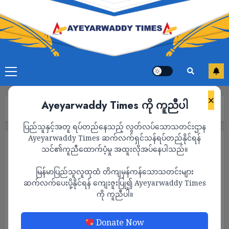
×
Ayeyarwaddy Times ကို ကူညီပါ
Home
သတင်း
Page 3
ပြည်သူနှင့်အတူ ရပ်တည်နေသည့် လွတ်လပ်သောသတင်းဌာန
Ayeyarwaddy Times ဆက်လက်ရှင်သန်ရပ်တည်နိုင်ရန်
သတင်း
သင်၏ကူညီထောက်ပံ့မှု အထူးလိုအပ်နေပါသည်။
မြန်မာပြည်သူလူထုထံ တိကျမှန်ကန်သောသတင်းများ
ဆက်လက်ပေးပို့နိုင်ရန် ကျေးဇူးပြု၍ Ayeyarwaddy Times
ကို ကူညီပါ။
Donate Now