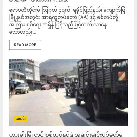
ADMIN
AUGUST 4, 2026
ဧရာဝတီတိုင်းမ် ‎ဩဂုတ် ၄ရက် ‎ ရခိုင်ပြည်နယ်၊ ကျောက်ဖြူ
မြို့နယ်အတွင်း အာရက္ခတပ်တော် (AA) နှင့် စစ်တပ်တို့
အကြား စစ်ရေး အရှိန် ပြန်လည်မြင့်တက် လာနေ
သော်လည်း...
READ MORE
သတင်း
ဟားခါးမြို့တွင် စစ်တပ်နှင့်ရဲ အချင်းချင်းပစ်ခတ်မှု