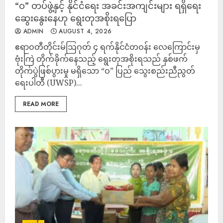
“ဝ” တပ်ဖွဲ့နှင့် နိုင်ငံရေး အခင်းအကျင်းများ ရရှိရေး
ဆွေးနွေးနေဟု ရွေးတုအစိုးရပြော
ADMIN
AUGUST 4, 2026
ဧရာဝတီတိုင်းမ်ဩဂုတ် ၄ ရက်နိုင်ငံတဝန်း လေကြောင်းမှ
ဗုံးကြဲ တိုက်ခိုက်နေသည့် ရွေးတုအစိုးရသည် နှစ်ဖက်
တိုက်ပွဲဖြစ်ပွားမှု မရှိသော “ဝ” ပြည် သွေးစည်းညီညွတ်
ရေးပါတီ (UWSP)...
READ MORE