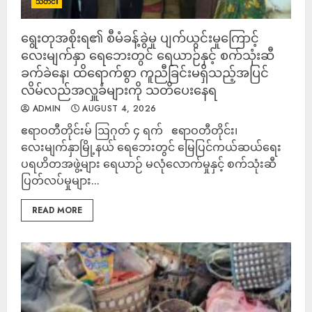
သတင်း
ရွေးတုအစိုးရ၏ စီမံခန့်ခွဲမှု ပျက်ယွင်းမှုကြောင့်
လေးမျက်နှာ ရေဘေးတွင် ရေယာဉ်နှင့် စက်သုံးဆီ
ခက်ခဲနေ၊ ထိရောက်စွာ ကူညီခြင်းမရှိသည့်အပြင်
လိမ်လည်အလှူခံများကို သတိပေးနေရ
ADMIN
AUGUST 4, 2026
ဧရာဝတီတိုင်းမ် ဩဂုတ် ၄ ရက် ဧရာဝတီတိုင်း၊
လေးမျက်နှာမြို့နယ် ရေဘေးတွင် မြေပြင်ကယ်ဆယ်ရေး
ပရဟိတအဖွဲ့များ ရေယာဉ် မလုံလောက်မှုနှင့် စက်သုံးဆီ
ပြတ်လပ်မှုများ...
READ MORE