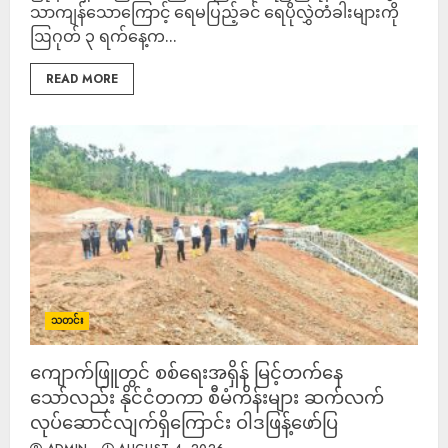
သာကျန်သောကြောင့် ရေမပြည့်ခင် ရေပိုလွှဲတံခါးများကို
ဩဂုတ် ၃ ရက်နေ့က...
READ MORE
သတင်း
ကျောက်ဖြူတွင် စစ်ရေးအရှိန် မြင့်တက်နေ
သော်လည်း နိုင်ငံတကာ စီမံကိန်းများ ဆက်လက်
လုပ်ဆောင်လျက်ရှိကြောင်း ဝါဒဖြန့်ဖော်ပြ