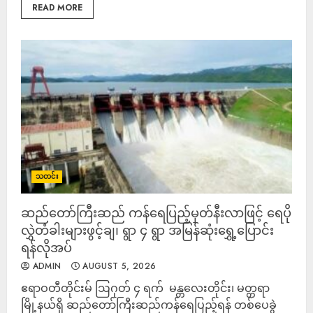
READ MORE
သတင်း
‎ဆည်တော်ကြီးဆည် ကန်ရေပြည့်မှတ်နီးလာဖြင့် ‎ရေပို
လွှဲတံခါးများဖွင့်ချ၊ ရွာ ၄ ရွာ အမြန်ဆုံးရွှေ့ပြောင်း
ရန်လိုအပ်
ADMIN
AUGUST 5, 2026
ဧရာဝတီတိုင်းမ် ‎ဩဂုတ် ၄ ရက် ‎ မန္တလေးတိုင်း၊ မတ္တရာ
မြို့နယ်ရှိ ဆည်တော်ကြီးဆည်ကန်ရေပြည့်ရန် တစ်ပေခွဲ