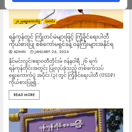
၂၀၂၅ရွေးကောက်ပွဲ
သတင်း
ရန်ကုန်တွင် ကြိုတင်မဲများဖြင့် ကြံ့ခိုင်ရေးပါတီ
ကိုယ်စားပြု စစ်ကော်မရှင်ခန့် ဝန်ကြီးများအနိုင်ရ
ADMIN
JANUARY 26, 2026
နိုင်မင်းလွင်/ဧရာဝတီတိုင်းမ် ဇန်နဝါရီ ၂၆ ရက်
ရန်ကုန်တိုင်းအတွင်း ပြုလုပ်ခဲ့သည့် တစ်ဖက်သပ်
ရွေးကောက်ပွဲ အပိုင်း (၃) တွင် ကြံ့ခိုင်ရေးပါတီ (USDP)
ကိုယ်စားပြု၍...
READ MORE