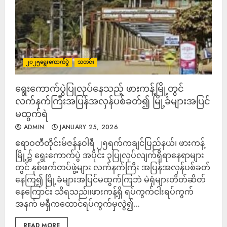
၂၀၂၅ရွေးကောက်ပွဲ
သတင်း
‎ရွေးကောက်ပွဲပြုလုပ်နေသည့် ဖားကန့်မြို့တွင်
လက်နက်ကြီးအပြန်အလှန်ပစ်ခတ်၍ မြို့ခံများအပြင်
မထွက်ရဲ
ADMIN
JANUARY 25, 2026
‎‎ဧရာဝတီတိုင်းမ်‎ဇန်နဝါရီ ၂၅ရက်‎ကချင်ပြည်နယ်၊ ဖားကန့်
မြို့၌ ရွေးကောက်ပွဲ အပိုင်း ၃ပြုလုပ်လျက်ရှိရာနေရာများ
တွင် နှစ်ဖက်တပ်ဖွဲ့များ လက်နက်ကြီး အပြန်အလှန်ပစ်ခတ်
နေကြ၍ မြို့ခံများအပြင်မထွက်ကြဘဲ မဲရုံများတိတ်ဆိတ်
နေကြောင်း သိရသည်။‎ဖားကန့်ရှိ ရပ်ကွက်ငါးရပ်ကွက်
အနက် မရှီကထောင်ရပ်ကွက်မှလွဲ၍...
READ MORE