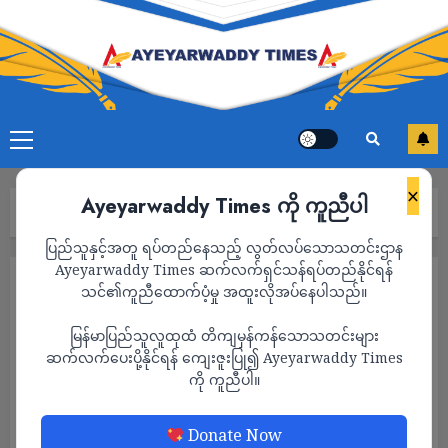
×
Ayeyarwaddy Times ကို ကူညီပါ
Home
၂၀၂၅ရွေးကောက်ပွဲ
Page 3
ပြည်သူနှင့်အတူ ရပ်တည်နေသည့် လွတ်လပ်သောသတင်းဌာန
Ayeyarwaddy Times ဆက်လက်ရှင်သန်ရပ်တည်နိုင်ရန်
၂၀၂၅ရွေးကောက်ပွဲ
သင်၏ကူညီထောက်ပံ့မှု အထူးလိုအပ်နေပါသည်။
မြန်မာပြည်သူလူထုထံ တိကျမှန်ကန်သောသတင်းများ
ဆက်လက်ပေးပို့နိုင်ရန် ကျေးဇူးပြု၍ Ayeyarwaddy Times
ကို ကူညီပါ။
Donate Now