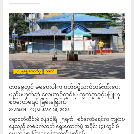
၂၀၂၅ရွေးကောက်ပွဲ
သတင်း
တာမွေတွင် မဲမပေးပါက ပတ်စပို့သက်တမ်းတိုးပေး
မည်မဟုတ်ဘဲ လေယာဉ်ကွင်းမှ ထွက်ခွာခွင့်မပြုဟု
စစ်ကော်မရှင် ခြိမ်းခြောက်
ADMIN
JANUARY 25, 2026
‎ဧရာဝတီတိုင်းမ် ‎ဇန်နဝါရီ ၂၅ရက် စစ်ကော်မရှင်က ကျင်းပ
နေသည့် တစ်ဖက်သတ် ရွေးကောက်ပွဲ အပိုင်း (၃) တွင် မဲ
ပေးသူ များပြားစေရန်အတွက် ပတ်စပို့...