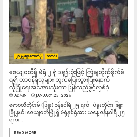
၂၀၂၅ရွေးကောက်ပွဲ
သတင်း
ဇေယျဝတီရှိ မဲရုံ ၂ ရုံ ဒရုန်းဗုံးဖြင့် ကြဲချတိုက်ခိုက်ခံ
ရ၍ တာဝန်ရှိသူများ ထွက်ပြေးသွားပြီးနောက်
လုံခြုံရေးအင်အားသုံးကာ ပြန်လည်ဖွင့်လှစ်ခဲ့
ADMIN
JANUARY 25, 2026
ဧရာ၀တီတိုင်းမ် (ဖြူး) ဇန်နဝါရီ ၂၅ ရက် ပဲခူးတိုင်း၊ ဖြူး
မြို့နယ်၊ ဇေယျဝတီမြို့ရှိ မဲရုံနှစ်ရုံအား ယနေ့ ဇန်နဝါရီ ၂၅
ရက်၊...
READ MORE