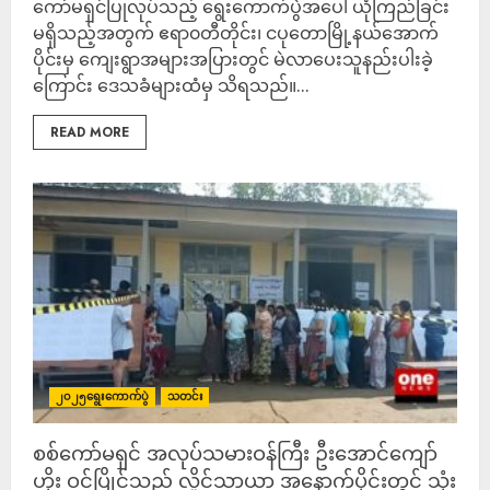
ကော်မရှင်ပြုလုပ်သည့် ရွေးကောက်ပွဲအပေါ် ယုံကြည်ခြင်း
မရှိသည့်အတွက် ဧရာ၀တီတိုင်း၊ ငပုတောမြို့နယ်အောက်
ပိုင်းမှ ကျေးရွာအများအပြားတွင် မဲလာပေးသူနည်းပါးခဲ့
ကြောင်း ဒေသခံများထံမှ သိရသည်။...
READ MORE
၂၀၂၅ရွေးကောက်ပွဲ
သတင်း
စစ်ကော်မရှင် အလုပ်သမားဝန်ကြီး ဦးအောင်ကျော်
ဟိုး ဝင်ပြိုင်သည့် လှိုင်သာယာ အနောက်ပိုင်းတွင် သုံး