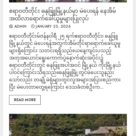
ဧရာဝတီတိုင်း ဓနုဖြူမြို့နယ်မှာ မဲပေးရန် နေအိမ်
အထိလာရောက်ခေါ်ယူမှုများပြုလုပ်
ADMIN
JANUARY 25, 2026
‎ဧရာဝတီတိုင်းမ်‎ဇန်နဝါရီ ၂၅ ရက်‎‎ဧရာဝတီတိုင်း၊ ဓနုဖြူ
မြို့နယ်တွင် မဲပေးရန်အတွက်အိမ်တိုင်ရာရောက်ခေါ်ယူမှု
များရှိကြောင်း သတင်းရရှိသည်။‎‎ယနေ့ကျင်းပသည့်
အတုအယောင်ရွေးကောက်ပွဲနောက်ဆုံးအပိုင်း၌
ဧရာဝတီတိုင်း‌တွင် ဓနုဖြူအပါအဝင် မြို့နယ် ကိုးမြို့နယ်
ပါဝင်ကြောင်းသိရသည်။‎‎ဓနုဖြူမြို့တွင်မဲပေးသူနည်း
သော်လည်း တချို့မဲရုံများတွင်လူအများအပြားစည်ကား
ပြီး မဲပေးတာတွေ့ရကြောင်း ဒေသခံတစ်ဦးက...
READ MORE