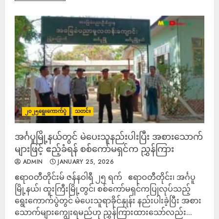
၂၀၂၅ရွေးကောက်ပွဲ
သတင်း
အင်္ဂပူမြို့နယ်တွင် မဲပေးသူနည်းပါးပြီး အစားသောက်
များ‌ဖြင့် ဧည့်ခံရန် စစ်ကော်မရှင်က ညွှန်ကြား
ADMIN
JANUARY 25, 2026
ဧရာဝတီတိုင်းမ် ဇန်နဝါရီ ၂၅ ရက် ဧရာဝတီတိုင်း၊ အင်္ဂပူ
မြို့နယ်၊ ထူးကြီးမြို့တွင်၊ စစ်ကော်မရှင်ကပြုလုပ်သည့်
ရွေးကောက်ပွဲတွင် မဲပေးသူရာခိုင်နှုန်း နည်းပါးခဲ့ပြီး အစား
သောက်များကျွေးရမည်ဟု ညွှန်ကြားထားသော်လည်း...