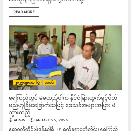
READ MORE
၂၀၂၅ရွေးကောက်ပွဲ
သတင်း
ရေကြည်တွင် မဲမထည့်ပါက နိုင်ငံခြားထွက်ခွင့်ပိတ်
မည်ဟုခြိမ်းခြောက်သဖြင့် ဒေသခံအများအပြား မဲ
သွားထည့်
ADMIN
JANUARY 25, 2026
ဧရာ၀တီတိုင်းမ်ဇန်န၀ါရီ ၂၅ ရက်ဧရာ၀တီတိုင်း၊ ရေကြည်