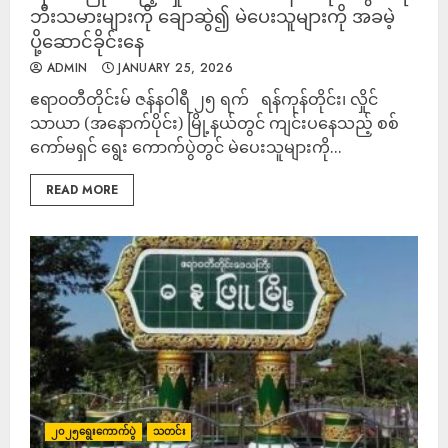
ဘီးသမားများကို ချောဆွဲ၍ မဲပေးသူများကို အခမဲ့
ပို့ဆောင်ခိုင်းနေ
ADMIN
JANUARY 25, 2026
ဧရာ၀တီတိုင်းမ် ဇန်နဝါရီ ၂၅ ရက် ရန်ကုန်တိုင်း၊ လှိုင်
သာယာ (အနောက်ပိုင်း) မြို့နယ်တွင် ကျင်းပနေသည့် စစ်
ကော်မရှင် ရွေး ကောက်ပွဲတွင် မဲပေးသူများကို...
READ MORE
၂၀၂၅ရွေးကောက်ပွဲ
သတင်း