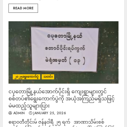
READ MORE
၂၀၂၅ရွေးကောက်ပွဲ
သတင်း
ငပုတောမြို့နယ်အောက်ပိုင်းရှိ ကျေးရွာများတွင်
စစ်တပ်၏ရွေးကောက်ပွဲကို အယုံအကြည်မရှိသဖြင့်
မဲမထည့်သူများပြား
ADMIN
JANUARY 25, 2026
ဧရာ၀တီတိုင်းမ် ဇန်န၀ါရီ ၂၅ ရက် အာဏာသိမ်းစစ်