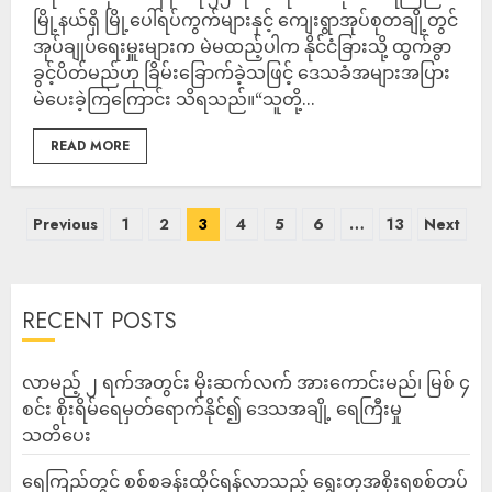
မြို့နယ်ရှိ မြို့ပေါ်ရပ်ကွက်များနှင့် ကျေးရွာအုပ်စုတချို့တွင်
အုပ်ချုပ်ရေးမှူးများက မဲမထည့်ပါက နိုင်ငံခြားသို့ ထွက်ခွာ
ခွင့်ပိတ်မည်ဟု ခြိမ်းခြောက်ခဲ့သဖြင့် ဒေသခံအများအပြား
မဲပေးခဲ့ကြကြောင်း သိရသည်။“သူတို့...
READ MORE
Previous
1
2
3
4
5
6
…
13
Next
RECENT POSTS
လာမည့် ၂ ရက်အတွင်း မိုးဆက်လက် အားကောင်းမည်၊ မြစ် ၄
စင်း စိုးရိမ်ရေမှတ်ရောက်နိုင်၍ ဒေသအချို့ ရေကြီးမှု
သတိပေး
ရေကြည်တွင် စစ်စခန်းထိုင်ရန်လာသည့် ရွေးတုအစိုးရစစ်တပ်