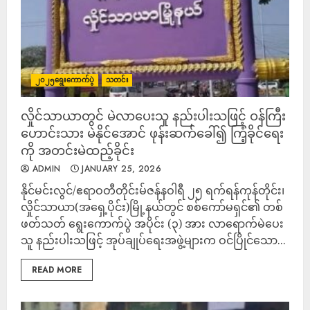
၂၀၂၅ရွေးကောက်ပွဲ
သတင်း
လှိုင်သာယာတွင် မဲလာပေးသူ နည်းပါးသဖြင့် ဝန်ကြီး
ဟောင်းသား မဲနိုင်အောင် ဖုန်းဆက်ခေါ်၍ ကြံ့ခိုင်ရေး
ကို အတင်းမဲထည့်ခိုင်း
ADMIN
JANUARY 25, 2026
နိုင်မင်းလွင်/ဧရာဝတီတိုင်းမ်ဇန်နဝါရီ ၂၅ ရက်ရန်ကုန်တိုင်း၊
လှိုင်သာယာ(အရှေ့ပိုင်း)မြို့နယ်တွင် စစ်‌ကော်မရှင်၏ တစ်
ဖတ်သတ် ရွေးကောက်ပွဲ အပိုင်း (၃) အား လာရောက်မဲပေး
သူ နည်းပါးသဖြင့် အုပ်ချုပ်ရေးအဖွဲ့များက ဝင်ပြိုင်သော...
READ MORE