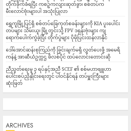
တိုက်ခိုက်ခံရပြီး ကစဉ့်ကလျားဆုတ်ခွာ၊ စစ်တပ်က
မီးလောင်ဗုံးများပါ အသုံးပြုလာ
‎ရွှေကူမြို့ပြင်ရှိ စစ်တပ်ခြေကုတ်စခန်းများကို KIA ပူးပေါင်း
တပ်များ သိမ်းယူ၊ မြို့တွင်းသို့ FPV ဒရုန်းဗုံးများ ကျ
ရောက်ပေါက်ကွဲခဲ့ပြီး တိုက်ပွဲများ ပိုမိုပြင်းထန်လာနိုင်
ဒေါ်အောင်ဆန်းစုကြည်ကို ခြွင်းချက်မရှိ လွှတ်ပေးဖို့ အမေရိ
ကန်နဲ့ အာဆီယံဥက္ကဌ ဖိလစ်ပိုင် ထပ်လောင်းတောင်းဆို
ညီညွတ်ရေးမူ ၃ ရပ်နှင့်အညီ SCEF ၏ စစ်မဟာဗျူဟာ
ပေါင်းစပ်ညှိနှိုင်းရေးတွင် ပါဝင်နိုင်ရန် တပ်မှူးကြီးများ
ဆုံးဖြတ်
ARCHIVES