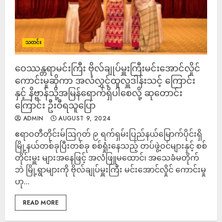
သတင်း
ဝေဿန္တရာမင်းကြီး ဗိုလ်ချုပ်မှူးကြီးမင်းအောင်လှိုင်
ကောင်းမှုဆိုကာ အလံလွှင့်ထူလှူဒါန်းသင့် ကြောင်း
နှင့် နိဗ္ဗာန်သို့အမြန်ရောက်ရှိပါစေလို့ ဆုတောင်း
ကြောင်း ဦးဝီရသူပြော
ADMIN
AUGUST 9, 2024
ဧရာဝတီတိုင်းမ်ဩဂုတ် ၉ ရက်ရှမ်းပြည်နယ်မြောက်ပိုင်းရှိ
မြို့နယ်တစ်ခုပြီးတစ်ခု စစ်ရှုံးနေသည့် တပ်ဖွဲ့ဝင်များနှင့် စစ်
တိုင်းမှူး များအနေဖြင့် အလံဖြူမထောင်၊ အသေခံမတိုက်
ဘဲ မြို့ရွာများကို ဗိုလ်ချုပ်မှူးကြီး မင်းအောင်လှိုင် ကောင်းမှု
ဟု...
READ MORE