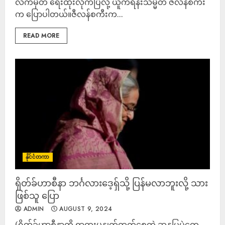
လက်မှတ် ရေးထိုးလိုက်ပြီလို့ ယူကရိန်းသမ္မတ ဇလန်စကီး
က ပြောပါတယ်။ဇီလန်စကီးက...
READ MORE
နိုင်ငံတကာ
ရှိတ်ခ်ဟာစီနာ ဘင်္ဂလားဒေ့ရှ်သို့ ပြန်မလာဘူးလို့ သား
ဖြစ်သူ ပြော
ADMIN
AUGUST 9, 2024
(ရှိတ်ခ်ဟာစီနာကို ရာထူးမှနှုတ်ထွက်စေတဲ့ ဆန္ဒပြပွဲတွေ