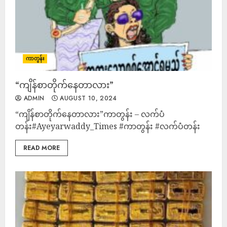
ကာတွန်း
“ကျိန်စာတိုက်နေတာလား”
ADMIN
AUGUST 10, 2024
“ကျိန်စာတိုက်နေတာလား”ကာတွန်း – လက်ပံ
တန်း#Ayeyarwaddy_Times #ကာတွန်း #လက်ပံတန်း
READ MORE