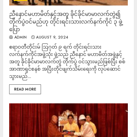
ညီနောင်မဟာမိတ်နှင့်အတူ ခိုင်ခိုင်မာမာလက်တွဲ၍
တိုက်ပွဲဝင်မည်ဟု တိုင်းရင်းသားလက်နက်ကိုင် ၃ ဖွဲ့
ပြော
ADMIN
AUGUST 9, 2024
ဧရာဝတီတိုင်းမ် ဩဂုတ် ၉ ရက် တိုင်းရင်းသား
လက်နက်ကိုင်အဖွဲ့သုံး ဖွဲ့သည် ညီနောင် မဟာမိတ်အဖွဲ့နှင့်
အတူ ခိုင်ခိုင်မာမာလက်တွဲ တိုက်ပွဲ ဝင်သွားမည်ဖြစ်ပြီး စစ်
အာဏာရှင်စနစ် အပြီးတိုင်ဖျက်သိမ်းရေးကို လုပ်ဆောင်
သွားမည်...
READ MORE