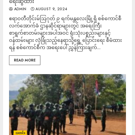
ရေးဆွဲထား
ADMIN
AUGUST 9, 2024
ဧရာဝတီတိုင်းမ်ဩဂုတ် ၉ ရက်မန္တလေးမြို့ရှိ စစ်ကောင်စီ
လက်အောက်ခံ ဌာနဆိုင်ရာများတွင် အရေးကြီး
စာရွက်စာတမ်းများအပါအဝင် ရုံးသုံးပစ္စည်းများနှင့်
ဝန်ထမ်းများ လုံခြုံသည့်နေရာသို့ရွှေ့ ပြောင်းရေး စီမံထား
ရန် စစ်ကောင်စီက အရေးပေါ် ညွှန်ကြားချက်...
READ MORE
သတင်း