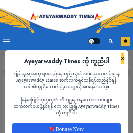
×
Ayeyarwaddy Times ကို ကူညီပါ
Home
2024
August
Page 29
ပြည်သူနှင့်အတူ ရပ်တည်နေသည့် လွတ်လပ်သောသတင်းဌာန
Ayeyarwaddy Times ဆက်လက်ရှင်သန်ရပ်တည်နိုင်ရန်
Month:
August 2024
သင်၏ကူညီထောက်ပံ့မှု အထူးလိုအပ်နေပါသည်။
မြန်မာပြည်သူလူထုထံ တိကျမှန်ကန်သောသတင်းများ
ဆက်လက်ပေးပို့နိုင်ရန် ကျေးဇူးပြု၍ Ayeyarwaddy Times
ကို ကူညီပါ။
Donate Now