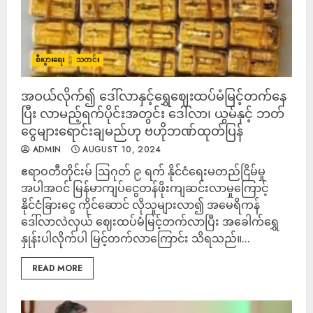
စီးပွားရေး
သတင်း
အဝယ်လိုက်၍ ဒေါ်လာနှင့်ရွှေဈေးထပ်မံမြင့်တက်နေ
ပြီး လာမည့်ရက်ပိုင်းအတွင်း ဒေါ်လာ၊ ယွမ်နှင့် ဘတ်
ငွေများရောင်းချမည်ဟု ဗဟိုဘဏ်ထုတ်ပြန်
ADMIN
AUGUST 10, 2024
ဧရာဝတီတိုင်းမ် ဩဂုတ် ၉ ရက် နိုင်ငံရေးမတည်ငြိမ်မှု
အပါအဝင် မြန်မာကျပ်ငွေတန်ဖိုးကျဆင်းလာမှုကြောင့်
နိုင်ငံခြားငွေ ကိုင်ဆောင် လိုသူများလာ၍ အမေရိကန်
ဒေါ်လာလဲလှယ် ဈေးထပ်မံမြင့်တက်လာပြီး အခေါက်ရွှေ
နှုန်းပါလိုက်ပါ မြင့်တက်လာကြောင်း သိရသည်။...
READ MORE