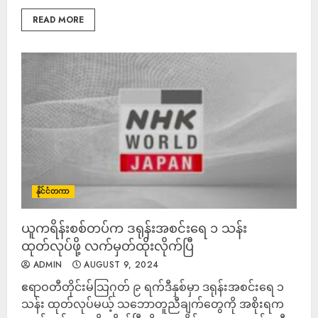
READ MORE
နိုင်ငံတကာ
ယူကရိန်းစစ်တပ်က ဒရုန်းအစင်းရေ ၁ သန်း
ထုတ်လုပ်ဖို့ လက်မှတ်ထိုးလိုက်ပြီ
ADMIN
AUGUST 9, 2024
ဧရာဝတီတိုင်းမ်သြဂုတ် ၉ ရက်ဒီနှစ်မှာ ဒရုန်းအစင်းရေ ၁
သန်း ထုတ်လုပ်မယ့် သဘောတူညီချက်တွေကို အစိုးရက