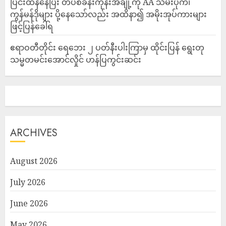
ပြင်းထန်‌နေပြီး တပ်စခန်းကုန်းအချို့ကို AA သိမ်းပိုက်၊
ကွန်မန်ဒိုများ ပို့နေသော်လည်း အထိနာ၍ အမိုးအုပ်ကားများ
ဖြင့်ပြန်ခေါ်ရ
ဧရာဝတီတိုင်း ရေဘေး ၂ ပတ်နီးပါးကြာမှ ထိုင်းပြန် ရွေးတု
သမ္မတမင်းအောင်လှိုင် ဟန်ပြကွင်းဆင်း
ARCHIVES
August 2026
July 2026
June 2026
May 2026