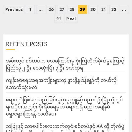
Previous
1
…
26
27
28
29
30
31
32
…
41
Next
RECENT POSTS
‎အမ်းတွင် စစ်တပ်က လေကြောင်းမှ ဗုံးကြဲတိုက်ခိုက်မှုကြောင့်
ပြည်သူ ၂ ဦး သေဆုံးပြီး ၃ ဦး ဒဏ်ရာရ
ကျန်းမာရေးအရအကျိုးများတဲ့ နွားနို့နဲ့ ဒိန်ချဉ်ကို ဘယ်လို
သောက်သုံးမလဲ
ဧရာဝတီမြစ်ရေသည် မြင်းမူ၊ ပခုက္ကူနှင့် ညောင်ဦးမြို့တို့တွင်
ရက်ပိုင်းအတွင်း စိုးရိမ်ရေမှတ် ရောက်ရှိ မည်၊ အချိန်မီ
ရှောင်ရှားကြရန် သတိပေး
သဲဖြူနှင့် သာပေါင်းလေးဘက်တွင် စစ်တပ်နှင့် AA တို့ တိုက်ပွဲ