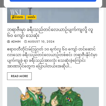
နိုင်ငံတကာ
သတင်း
ဘရာဇီးမှာ ခရီးသည်တင်လေယာဉ်ပျက်ကျလို့ လူ
၆၀ ကျော် သေဆုံး
ADMIN
AUGUST 10, 2024
ဧရာဝတီတိုင်းမ်သြဂုတ် ၁၀ ရက်လူ ၆၀ ကျော် တင်ဆောင်
လာသော ခရီးသည်တင်လေယာဉ်တစ်စင်း ဘရာဇီးနိုင်ငံမှာ
ပျက်ကျခဲ့ ရာ ခရီးသည်အားလုံး သေဆုံးခဲ့ကြောင်း
အာဏာပိုင်တွေက ပြောပါတယ်။အဆိုပါ...
READ MORE