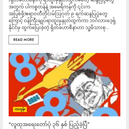
အတွက် ပါကစ္စတန်နဲ့ အမေရိကန်ကို ၎င်းက
အပြစ်ဖို့)ဧရာဝတီတိုင်းမ်သြဂုတ် ၉ ရက်ဆန္ဒပြပွဲတွေ
ကြောင့် ဝန်ကြီးချုပ်ရာထူးမှနှုတ်ထွက်ကာ ဘင်္ဂလားဒေ့ရှ်
နိုင်ငံမှ ထွက်ပြေးခဲ့တဲ့ ရှိတ်ခ်ဟာစီနာဟာ သူ့မိသားစု...
READ MORE
ကာတွန်း
“လူထုအရေးတော်ပုံ ၃၆ နှစ် ပြည့်ခဲ့ပြီ”