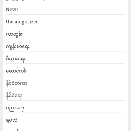
News
Uncategorized
ကာတွန်း
ကျန်းမာရေး
စီးပွားရေး
ဆောင်းပါး
နိုင်ငံတကာ
နိုင်ငံရေး
ပညာရေး
ရုပ်သံ