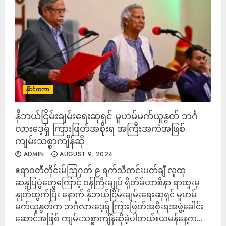
နိုင်ငံတကာ
နိုဘယ်ငြိမ်းချမ်းရေးဆုရှင် မူဟမ်မက်ယူနွတ် ဘင်္ဂ
လားဒေ့ရှ် ကြားဖြတ်အစိုးရ အကြီးအကဲအဖြစ်
ကျမ်းသစ္စာကျိန်ဆို
ADMIN
AUGUST 9, 2024
ဧရာဝတီတိုင်းမ်သြဂုတ် ၉ ရက်သီတင်းပတ်ချီ လူထု
ဆန္ဒပြပွဲတွေကြောင့် ဝန်ကြီးချုပ် ရှိတ်ခ်ဟာစီနာ ရာထူးမှ
နှုတ်ထွက်ပြီး နောက် နိုဘယ်ငြိမ်းချမ်းရေးဆုရှင် မူဟမ်
မက်ယူနွတ်က ဘင်္ဂလားဒေ့ရှ် ကြားဖြတ်အစိုးရအဖွဲ့ခေါင်း
ဆောင်အဖြစ် ကျမ်းသစ္စာကျိန်ဆိုခဲ့ပါတယ်။ယမန်နေ့က...