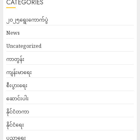
CATEGORIES
၂၀၂၅ရွေးကောက်ပွဲ
News
Uncategorized
ကာတွန်း
ကျန်းမာရေး
စီးပွားရေး
ဆောင်းပါး
နိုင်ငံတကာ
နိုင်ငံရေး
ပညာရေး