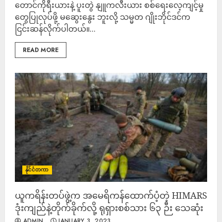
တောင်ကိုရီးယားနဲ့ ပူးတွဲ နျူကလီးယား စစ်ရေးလေ့ကျင့်မှု
တွေပြုလုပ်ဖို့ မဆွေးနွေး ဘူးလို့ သမ္မတ ဂျိုးဘိုင်ဒင်က
ငြင်းဆန်လိုက်ပါတယ်။...
READ MORE
နိုင်ငံတကာ
ယူကရိန်းတပ်ဖွဲ့က အမေရိကန်ထောက်ပံ့တဲ့ HIMARS
ဒုံးကျည်နဲ့တိုက်ခိုက်လို့ ရုရှားစစ်သား ၆၃ ဉီး သေဆုံး
ADMIN
JANUARY 3, 2023