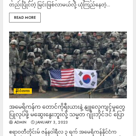
တည်းပြိုင်တဲ့ မြင်းဖြစ်လာမယ်လို့ ယုံကြည်နေတဲ့...
READ MORE
နိုင်ငံတကာ
အမေရိကန်က တောင်ကိုရီးယားနဲ့ နျူလေ့ကျင့်မှုတွေ
ပြုလုပ်ဖို့ မဆွေးနွေးဘူးလို့ သမ္မတ ဂျိုးဘိုင်ဒင် ပြော
ADMIN
JANUARY 3, 2023
ဧရာဝတီတိုင်းမ် ဇန်နဝါရီလ ၃ ရက် အမေရိကန်နိုင်ငံက