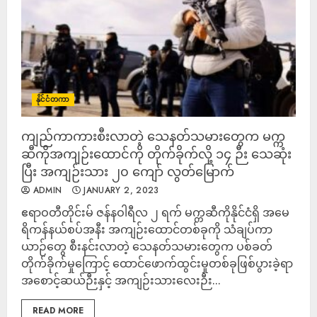
နိုင်ငံတကာ
ကျည်ကာကားစီးလာတဲ့ သေနတ်သမားတွေက မက္က
ဆီကိုအကျဉ်းထောင်ကို တိုက်ခိုက်လို့ ၁၄ ဉီး သေဆုံး
ပြီး အကျဉ်းသား ၂၀ ကျော် လွတ်မြောက်
ADMIN
JANUARY 2, 2023
ဧရာဝတီတိုင်းမ် ဇန်နဝါရီလ ၂ ရက် မက္ကဆီကိုနိုင်ငံရှိ အမေ
ရိကန်နယ်စပ်အနီး အကျဉ်းထောင်တစ်ခုကို သံချပ်ကာ
ယာဉ်တွေ စီးနင်းလာတဲ့ သေနတ်သမားတွေက ပစ်ခတ်
တိုက်ခိုက်မှုကြောင့် ထောင်ဖောက်ထွင်းမှုတစ်ခုဖြစ်ပွားခဲ့ရာ
အစောင့်ဆယ်ဉီးနှင့် အကျဉ်းသားလေးဉီး...
READ MORE