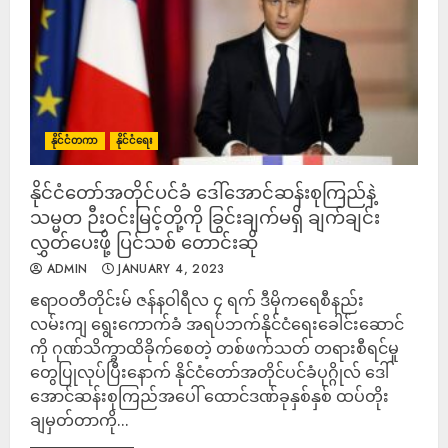
နိုင်ငံတကာ
နိုင်ငံရေး
နိုင်ငံတော်အတိုင်ပင်ခံ ဒေါ်အောင်ဆန်းစုကြည်နဲ့
သမ္မတ ဉီးဝင်းမြင့်တို့ကို ခြွင်းချက်မရှိ ချက်ချင်း
လွှတ်ပေးဖို့ ပြင်သစ် တောင်းဆို
ADMIN
JANUARY 4, 2023
ဧရာဝတီတိုင်းမ် ဇန်နဝါရီလ ၄ ရက် ဒီမိုကရေစီနည်း
လမ်းကျ ရွေးကောက်ခံ အရပ်ဘက်နိုင်ငံရေးခေါင်းဆောင်
ကို ဂုဏ်သိက္ခာထိခိုက်စေတဲ့ တစ်ဖက်သတ် တရားစီရင်မှု
တွေပြုလုပ်ပြီးနောက် နိုင်ငံတော်အတိုင်ပင်ခံပုဂ္ဂိုလ် ဒေါ်
အောင်ဆန်းစုကြည်အပေါ် ထောင်ဒဏ်ခုနှစ်နှစ် ထပ်တိုး
ချမှတ်တာကို...