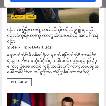
နိုင်ငံတကာ
သတင်း
မြောက်ကိုရီးယားရဲ့ ဘယ်လိုတိုက်ခိုက်မှုမျိုးမှမဆို
တောင်ကိုရီးယားကို ကာကွယ်ပေးမယ်လို့ အမေရိကန်
ပြော
ADMIN
JANUARY 5, 2023
ဧရာဝတီတိုင်းမ် ဇန်နဝါရီလ ၅ ရက် မြောက်ကိုရီးယားနိုင်ငံ
ရဲ့ နျူကလီးယားတိုက်ခိုက်မှု အပါအဝင် မည်သည့်ရန်လိုမှု
ကြောင့်ဖြစ်စေ တောင် ကိုရီးယားနိုင်ငံကို ကာကွယ်ပေးဖို့ အ
မေရိကန်နိုင်ငံက အပြည့်အဝ သံန္နိဌာန်ချထားတယ်လို့...
READ MORE