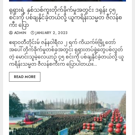
ရုရှားရဲ့ နှစ်သစ်ကူးတိုက်ခိုက်မှုအတွင်း ဒရုန်း ၄၅
စင်းကို ပစ်ချနိုင်ခဲ့တယ်လို့ ယူကရိန်းသမ္မတ ဇီလန်စ
ကီး ပြော
ADMIN
JANUARY 2, 2023
ဧရာဝတီတိုင်းမ် ဇန်နဝါရီလ ၂ ရက် ကိယက်ဗ်မြို့တော်
အပေါ် တိုက်ခိုက်မှုတစ်ခုအတွင်း ရုရှားတပ်ဖွဲ့တွေပစ်လွှတ်
တဲ့ မောင်းသူမဲ့လေယာဉ် ၄၅ စင်းကို ပစ်ချနိုင်ခဲ့တယ်လို့ ယူ
ကရိန်းသမ္မတ ဇီလန်စကီးက ပြောပါတယ်။...
READ MORE