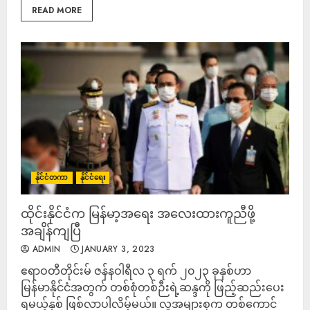
READ MORE
နိုင်ငံတကာ
နိုင်ငံရေး
ထိုင်းနိုင်ငံက မြန်မာ့အရေး အလေးထားကူညီဖို့
အချိန်ကျပြီ
ADMIN
JANUARY 3, 2023
ဧရာဝတီတိုင်းမ် ဇန်နဝါရီလ ၃ ရက် ၂၀၂၃ ခုနှစ်ဟာ
မြန်မာနိုင်ငံအတွက် တစ်စုံတစ်ဉီးရဲ့ဆန္ဒကို ဖြည့်ဆည်းပေး
ရမယ့်နှစ် ဖြစ်လာပါလိမ့်မယ်။ လူအများစုက တစ်ကောင်