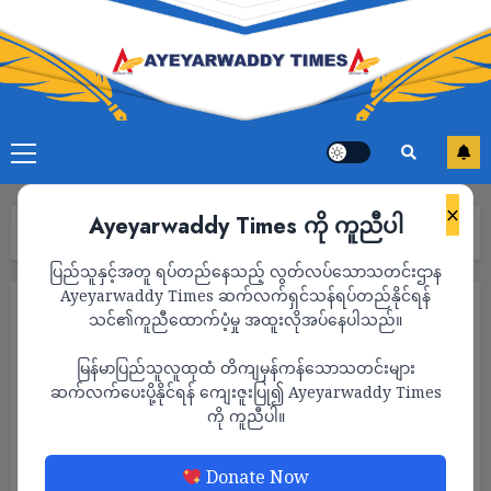
×
Ayeyarwaddy Times ကို ကူညီပါ
Home
နိုင်ငံတကာ
Page 231
ပြည်သူနှင့်အတူ ရပ်တည်နေသည့် လွတ်လပ်သောသတင်းဌာန
Ayeyarwaddy Times ဆက်လက်ရှင်သန်ရပ်တည်နိုင်ရန်
နိုင်ငံတကာ
သင်၏ကူညီထောက်ပံ့မှု အထူးလိုအပ်နေပါသည်။
မြန်မာပြည်သူလူထုထံ တိကျမှန်ကန်သောသတင်းများ
ဆက်လက်ပေးပို့နိုင်ရန် ကျေးဇူးပြု၍ Ayeyarwaddy Times
ကို ကူညီပါ။
Donate Now