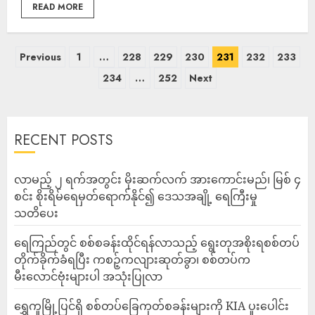
READ MORE
Previous
1
…
228
229
230
231
232
233
234
…
252
Next
RECENT POSTS
လာမည့် ၂ ရက်အတွင်း မိုးဆက်လက် အားကောင်းမည်၊ မြစ် ၄
စင်း စိုးရိမ်ရေမှတ်ရောက်နိုင်၍ ဒေသအချို့ ရေကြီးမှု
သတိပေး
ရေကြည်တွင် စစ်စခန်းထိုင်ရန်လာသည့် ရွေးတုအစိုးရစစ်တပ်
တိုက်ခိုက်ခံရပြီး ကစဉ့်ကလျားဆုတ်ခွာ၊ စစ်တပ်က
မီးလောင်ဗုံးများပါ အသုံးပြုလာ
‎ရွှေကူမြို့ပြင်ရှိ စစ်တပ်ခြေကုတ်စခန်းများကို KIA ပူးပေါင်း