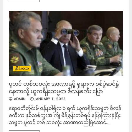
နိုင်ငံတကာ
ပူတင် တစ်ဘဝလုံး အာဏာရဖို့ ရုရှားက စစ်ပွဲဆင်နွှဲ
နေတာလို့ ယူကရိန်းသမ္မတ ဇီလန်စကီး ပြော
ADMIN
JANUARY 1, 2023
ဧရာဝတီတိုင်းမ် ဇန်နဝါရီလ ၁ ရက် ယူကရိန်းသမ္မတ ဇီလန်
စကီးက နှစ်သစ်ကူးအကြို မိန့်ခွန်းတစ်ရပ် ပြောကြားခဲ့ပြီး
သမ္မတ ပူတင် တစ် ဘဝလုံး အာဏာတည်မြဲအောင်...