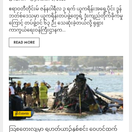
ဧရာဝတီတိုင်းမ် ဇန်နဝါရီလ ၃ ရက် ယူကရိန်းအရှေ့ပိုင်း ဒွန်
ဘတ်စ်ဒေသမှာ ယူကရိန်းတပ်ဖွဲ့တွေရဲ့ ဒုံးကျည်တိုက်ခိုက်မှု
ကြောင့် တပ်ဖွဲ့ဝင် ၆၃ ဉီး သေဆုံးခဲ့တယ်လို့ ရုရှား
ကာကွယ်ရေးဝန်ကြီးဌာနက...
READ MORE
နိုင်ငံတကာ
သြစတေးလျမှာ ရဟတ်ယာဉ်နှစ်စင်း ဝေဟင်ထက်