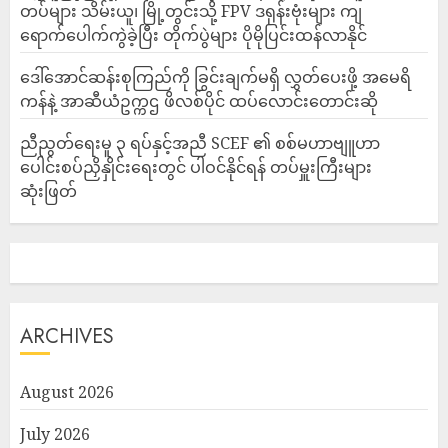
တပ်များ သိမ်းယူ၊ မြို့တွင်းသို့ FPV ဒရုန်းဗုံးများ ကျ
ရောက်ပေါက်ကွဲခဲ့ပြီး တိုက်ပွဲများ ပိုမိုပြင်းထန်လာနိုင်
ဒေါ်အောင်ဆန်းစုကြည်ကို ခြွင်းချက်မရှိ လွှတ်ပေးဖို့ အမေရိ
ကန်နဲ့ အာဆီယံဥက္ကဌ ဖိလစ်ပိုင် ထပ်လောင်းတောင်းဆို
ညီညွတ်ရေးမူ ၃ ရပ်နှင့်အညီ SCEF ၏ စစ်မဟာဗျူဟာ
ပေါင်းစပ်ညှိနှိုင်းရေးတွင် ပါဝင်နိုင်ရန် တပ်မှူးကြီးများ
ဆုံးဖြတ်
ARCHIVES
August 2026
July 2026