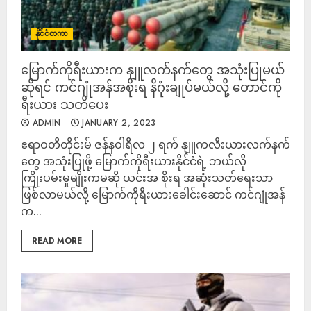
နိုင်ငံတကာ
မြောက်ကိုရီးယားက နျူလက်နက်တွေ အသုံးပြုမယ်
ဆိုရင် ကင်ဂျုံအန်အစိုးရ နိဂုံးချုပ်မယ်လို့ တောင်ကို
ရီးယား သတိပေး
ADMIN
JANUARY 2, 2023
ဧရာဝတီတိုင်းမ် ဇန်နဝါရီလ ၂ ရက် နျူကလီးယားလက်နက်
တွေ အသုံးပြုဖို့ မြောက်ကိုရီးယားနိုင်ငံရဲ့ ဘယ်လို
ကြိုးပမ်းမှုမျိုးကမဆို ယင်းအ စိုးရ အဆုံးသတ်ရေးသာ
ဖြစ်လာမယ်လို့ မြောက်ကိုရီးယားခေါင်းဆောင် ကင်ဂျုံအန်
က...
READ MORE