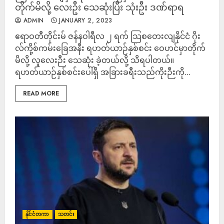
တိုက်မိလို့ လေးဦး သေဆုံးပြီး သုံးဦး ဒဏ်ရာရ
ADMIN
JANUARY 2, 2023
ဧရာဝတီတိုင်းမ် ဇန်နဝါရီလ ၂ ရက် သြစတေးလျနိုင်ငံ ဂိုး
လ်ကို့စ်ကမ်းခြေအနီး ရဟတ်ယာဉ်နှစ်စင်း ဝေဟင်မှာတိုက်
မိလို့ လူလေးဉီး သေဆုံး ခဲ့တယ်လို့ သိရပါတယ်။
ရဟတ်ယာဉ်နှစ်စင်းပေါ်ရှိ အခြားခရီးသည်ကိုးဉီးကို...
READ MORE
နိုင်ငံတကာ
သတင်း