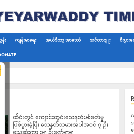
န်း
ကျန်းမာရေး
အယ်ဒီတာ့ အာဘော်
အင်တာဗျူး
စီးပွားရ
DONATE
×
လ
ထိုင်းတွင် ကျောင်းတွင်းသေနတ်ပစ်ခတ်မှု
အ
ဖြစ်ပွားခဲ့ပြီး သေနတ်သမားအပါအဝင် ၇ ဦး
ရ
သေဆုံးကာ ၁၅ ဦးဒဏ်ရာရ