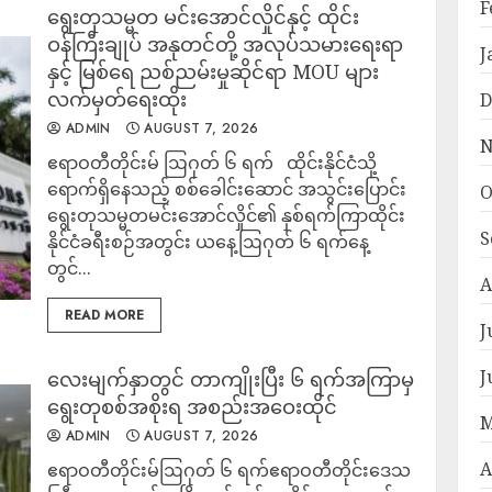
F
ရွေးတုသမ္မတ မင်းအောင်လှိုင်နှင့် ထိုင်း
ဝန်ကြီးချုပ် အနုတင်တို့ အလုပ်သမားရေးရာ
J
နှင့် မြစ်ရေ ညစ်ညမ်းမှုဆိုင်ရာ MOU များ
လက်မှတ်ရေးထိုး
D
ADMIN
AUGUST 7, 2026
N
ဧရာဝတီတိုင်းမ် ဩဂုတ် ၆ ရက် ထိုင်းနိုင်ငံသို့
ရောက်ရှိနေသည့် စစ်ခေါင်းဆောင် အသွင်းပြောင်း
O
ရွေးတုသမ္မတမင်းအောင်လှိုင်၏ နှစ်ရက်ကြာထိုင်း
S
နိုင်ငံခရီးစဉ်အတွင်း ယနေ့ဩဂုတ် ၆ ရက်နေ့
တွင်...
A
READ MORE
J
J
လေးမျက်နှာတွင် တာကျိုးပြီး ၆ ရက်အကြာမှ
ရွေးတုစစ်အစိုးရ အစည်းအဝေးထိုင်
M
ADMIN
AUGUST 7, 2026
A
ဧရာဝတီတိုင်းမ်ဩဂုတ် ၆ ရက်ဧရာဝတီတိုင်းဒေသ