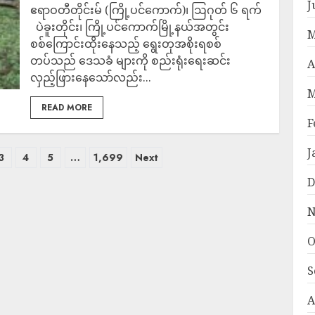
J
ဧရာဝတီတိုင်းမ် (ကြို့ပင်ကောက်)၊ ဩဂုတ် ၆ ရက်
ပဲခူးတိုင်း၊ ကြို့ပင်ကောက်မြို့နယ်အတွင်း
M
စစ်ကြောင်းထိုးနေသည့် ရွေးတုအစိုးရစစ်
တပ်သည် ဒေသခံ များကို စည်းရုံးရေးဆင်း
A
လှည့်ဖြားနေသော်လည်း...
M
READ MORE
F
J
3
4
5
…
1,699
Next
D
N
O
S
A