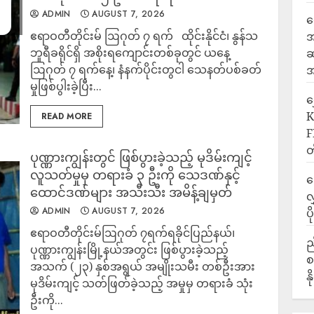
ADMIN
AUGUST 7, 2026
ရ
ဧရာဝတီတိုင်းမ် ဩဂုတ် ၇ ရက် ထိုင်းနိုင်ငံ၊ နွန်သ
အ
ဘူရီခရိုင်ရှိ အစိုးရကျောင်းတစ်ခုတွင် ယနေ့
ဆ
ဩဂုတ် ၇ ရက်နေ့၊ နံနက်ပိုင်းတွငါ သေနတ်ပစ်ခတ်
အ
မှုဖြစ်ပွါးခဲ့ပြီး...
‎
K
READ MORE
F
တ
ပုဏ္ဏားကျွန်းတွင် ဖြစ်ပွားခဲ့သည့် မုဒိမ်းကျင့်
လူသတ်မှုမှ တရားခံ ၃ ဦးကို သေဒဏ်နှင့်
ဒ
ထောင်ဒဏ်များ အသီးသီး အမိန့်ချမှတ်
လ
ADMIN
AUGUST 7, 2026
ပ
‎ဧရာဝတီတိုင်းမ်‎ဩဂုတ် ၇ရက်‎‎ရခိုင်ပြည်နယ်၊
ည
ပုဏ္ဏားကျွန်းမြို့နယ်အတွင်း ဖြစ်ပွားခဲ့သည့်
စ
အသက် (၂၃) နှစ်အရွယ် အမျိုးသမီး တစ်ဦးအား
န
မုဒိမ်းကျင့် သတ်ဖြတ်ခဲ့သည့် အမှုမှ တရားခံ သုံး
ဦးကို...