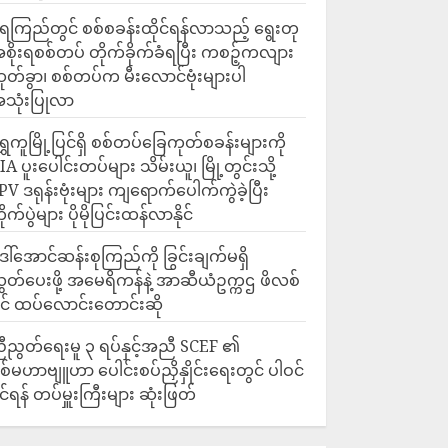
ေကြည်တွင် စစ်စခန်းထိုင်ရန်လာသည့် ရွေးတု
စိုးရစစ်တပ် တိုက်ခိုက်ခံရပြီး ကစဉ့်ကလျား
ုတ်ခွာ၊ စစ်တပ်က မီးလောင်ဗုံးများပါ
သုံးပြုလာ
ရွှေကူမြို့ပြင်ရှိ စစ်တပ်ခြေကုတ်စခန်းများကို
IA ပူးပေါင်းတပ်များ သိမ်းယူ၊ မြို့တွင်းသို့
PV ဒရုန်းဗုံးများ ကျရောက်ပေါက်ကွဲခဲ့ပြီး
ိုက်ပွဲများ ပိုမိုပြင်းထန်လာနိုင်
ေါ်အောင်ဆန်းစုကြည်ကို ခြွင်းချက်မရှိ
ွှတ်ပေးဖို့ အမေရိကန်နဲ့ အာဆီယံဥက္ကဌ ဖိလစ်
ိုင် ထပ်လောင်းတောင်းဆို
ီညွတ်ရေးမူ ၃ ရပ်နှင့်အညီ SCEF ၏
စ်မဟာဗျူဟာ ပေါင်းစပ်ညှိနှိုင်းရေးတွင် ပါဝင်
ိုင်ရန် တပ်မှူးကြီးများ ဆုံးဖြတ်