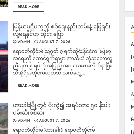
READ MORE
မြန်မာပဋိပက္ခကို စစ်ရေးနည်းလမ်းနဲ့ ဖြေရှင်း
လို့မရနိုင်ဟု ထိုင်း ပြော
ADMIN
AUGUST 7, 2026
A
ဧရာဝတီတိုင်းမ်ဩဂုတ် ၇ ရက်ထိုင်းနိုင်ငံက မြန်မာ့
J
အရေးကို ဆောင်ရွက်ရာမှာ အာဆီယံ ဘုံသဘောတူ
ညီချက် ၅ ရပ်ကို အပြည့် အဝ လေးစားလိုက်နာပြီး
J
သီအိုရီအတိုင်းမဟုတ်ဘဲ လက်တွေ့...
M
READ MORE
A
ဟားခါးမြို့တွင် ဗုံးကွဲ၍ အရပ်သား ၅၀ နီးပါး
M
ဖမ်းဆီးစစ်ဆး
F
ADMIN
AUGUST 7, 2026
ဧရာဝတီတိုင်းမ်(ဟားခါး)၊ ဧရာဝတီတိုင်းမ်
J