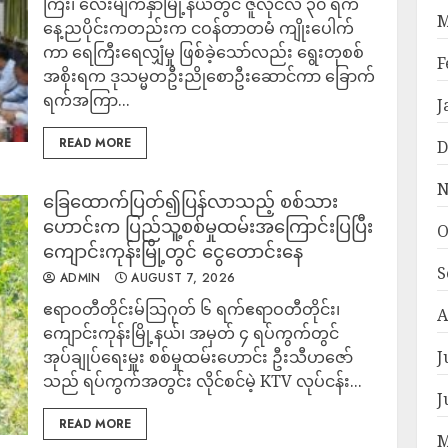
ကြီး၊ လေးမျက်နှာမြို့နယ်တွင် ဇူလိုင်လ ၃၀ ရက်
M
နေ့ညပိုင်းကတည်းက ငဝန်တာတမံ ကျိုးပေါက်
ကာ ရေကြီးရေလျှံမှု ဖြစ်ခဲ့သော်လည်း ရွေးတုစစ်
F
အစိုးရက ဒုသမ္မတဦးညိုစောဦးဆောင်ကာ ခြောက်
ရက်အကြာ...
J
READ MORE
D
N
ခြေထောက်ပြတ်၍ပြန်လာသည့် စစ်သား
ဟောင်းက ပြည်သူ့စစ်မှုထမ်းအကြောင်းပြပြီး
O
ကျောင်းကုန်းမြို့တွင် ငွေတောင်းနေ
S
ADMIN
AUGUST 7, 2026
ဧရာဝတီတိုင်းမ်သြဂုတ် ၆ ရက်​ဧရာဝတီတိုင်း၊
A
ကျောင်းကုန်းမြို့နယ်၊ အမှတ် ၄ ရပ်ကွက်တွင်
အုပ်ချုပ်ရေးမှူး စစ်မှုထမ်းဟောင်း ဦးသီဟဇော်
J
သည် ရပ်ကွက်အတွင်း လိုင်စင်မဲ့ KTV လုပ်ငန်း...
J
READ MORE
M