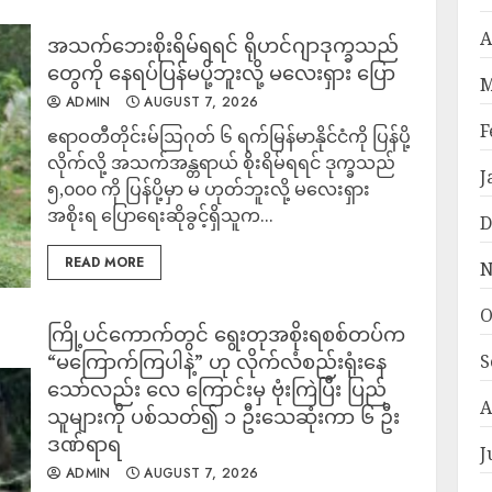
A
အသက်ဘေးစိုးရိမ်ရရင် ရိုဟင်ဂျာဒုက္ခသည်
တွေကို နေရပ်ပြန်မပို့ဘူးလို့ မလေးရှား ပြော
M
ADMIN
AUGUST 7, 2026
F
ဧရာဝတီတိုင်းမ်ဩဂုတ် ၆ ရက်မြန်မာနိုင်ငံကို ပြန်ပို့
လိုက်လို့ အသက်အန္တရာယ် စိုးရိမ်ရရင် ဒုက္ခသည်
J
၅,၀၀၀ ကို ပြန်ပို့မှာ မ ဟုတ်ဘူးလို့ မလေးရှား
အစိုးရ ပြောရေးဆိုခွင့်ရှိသူက...
D
READ MORE
N
O
ကြို့ပင်ကောက်တွင် ရွေးတုအစိုးရစစ်တပ်က
“မကြောက်ကြပါနဲ့” ဟု လိုက်လံစည်းရုံးနေ
S
သော်လည်း လေ ကြောင်းမှ ဗုံးကြဲပြီး ပြည်
A
သူများကို ပစ်သတ်၍ ၁ ဦးသေဆုံးကာ ၆ ဦး
ဒဏ်ရာရ
J
ADMIN
AUGUST 7, 2026