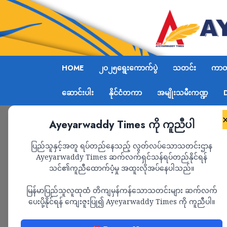
HOME
၂၀၂၅ရွေးကောက်ပွဲ
သတင်း
ကာတွ
ဆောင်းပါး
နိုင်ငံတကာ
အမျိုးသမီးကဏ္ဍ
Ayeyarwaddy Times ကို ကူညီပါ
Home
သတင်း
Page 2
ပြည်သူနှင့်အတူ ရပ်တည်နေသည့် လွတ်လပ်သောသတင်းဌာန
Ayeyarwaddy Times ဆက်လက်ရှင်သန်ရပ်တည်နိုင်ရန်
သတင်း
သင်၏ကူညီထောက်ပံ့မှု အထူးလိုအပ်နေပါသည်။
မြန်မာပြည်သူလူထုထံ တိကျမှန်ကန်သောသတင်းများ ဆက်လက်
ပေးပို့နိုင်ရန် ကျေးဇူးပြု၍ Ayeyarwaddy Times ကို ကူညီပါ။