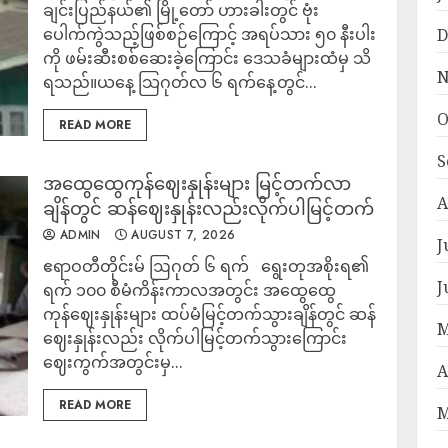
ချင်းပြည်နယ်၏ မြို့တော် ဟားခါးတွင် ဗုံး
ပေါက်ကွဲသည့်ဖြစ်စဉ်ကြောင့် အရပ်သား ၅၀ နီးပါး
D
ကို ဖမ်းဆီးစစ်ဆေးခဲ့ကြောင်း ဒေသခံများထံမှ သိ
N
ရသည်။ယနေ့ သြဂုတ်လ ၆ ရက်နေ့တွင်...
O
READ MORE
S
အထွေထွေကုန်ဈေးနှုန်းများ မြင့်တက်လာ
A
ချိန်တွင် ဆန်ဈေးနှုန်းလည်းလိုက်ပါမြင့်တက်
ADMIN
AUGUST 7, 2026
J
ဧရာဝတီတိုင်းမ် ဩဂုတ် ၆ ရက် ရွေးတုအစိုးရ၏
J
ရက် ၁၀၀ စီမံကိန်းကာလအတွင်း အထွေထွေ
ကုန်ဈေးနှုန်းများ ထပ်မံမြင့်တက်သွားချိန်တွင် ဆန်
M
ဈေးနှုန်းလည်း လိုက်ပါမြင့်တက်သွားကြောင်း
ဈေးကွက်အတွင်းမှ...
A
READ MORE
M