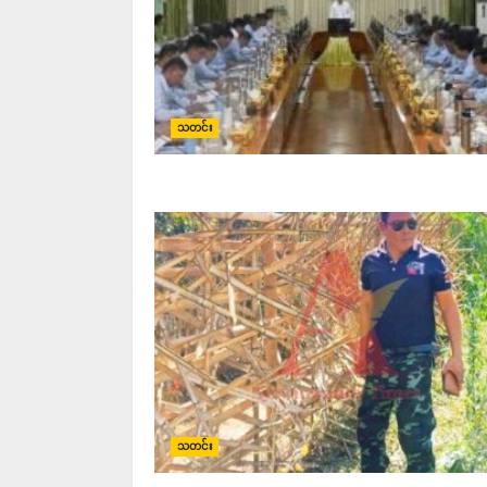
သတင်း
သတင်း