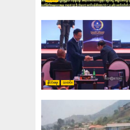
နိုင်ငံရေး
သတင်း