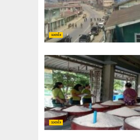
သတင်း
သတင်း