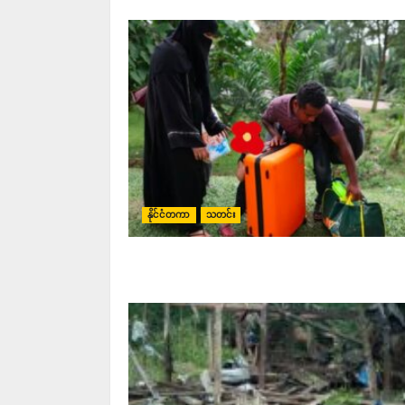
နိုင်ငံတကာ
သတင်း