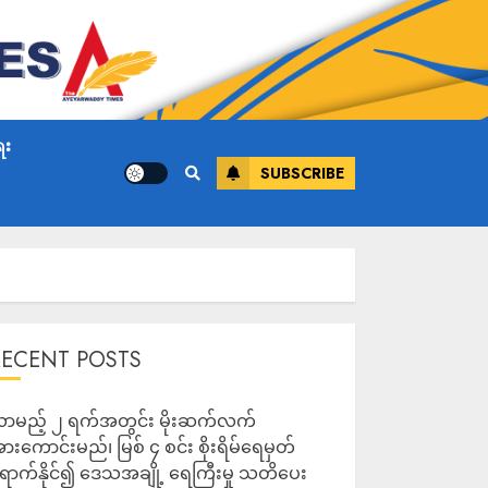
ေး
SUBSCRIBE
RECENT POSTS
ာမည့် ၂ ရက်အတွင်း မိုးဆက်လက်
ားကောင်းမည်၊ မြစ် ၄ စင်း စိုးရိမ်ရေမှတ်
ောက်နိုင်၍ ဒေသအချို့ ရေကြီးမှု သတိပေး