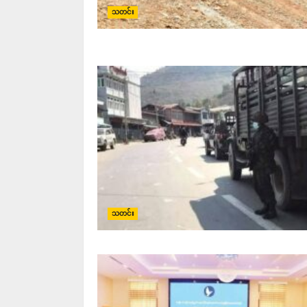
သတင်း
သတင်း