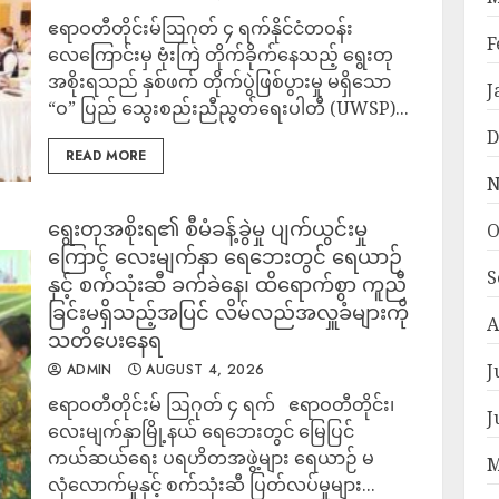
ဧရာဝတီတိုင်းမ်ဩဂုတ် ၄ ရက်နိုင်ငံတဝန်း
F
လေကြောင်းမှ ဗုံးကြဲ တိုက်ခိုက်နေသည့် ရွေးတု
အစိုးရသည် နှစ်ဖက် တိုက်ပွဲဖြစ်ပွားမှု မရှိသော
J
“ဝ” ပြည် သွေးစည်းညီညွတ်ရေးပါတီ (UWSP)...
D
READ MORE
N
ရွေးတုအစိုးရ၏ စီမံခန့်ခွဲမှု ပျက်ယွင်းမှု
O
ကြောင့် လေးမျက်နှာ ရေဘေးတွင် ရေယာဉ်
S
နှင့် စက်သုံးဆီ ခက်ခဲနေ၊ ထိရောက်စွာ ကူညီ
ခြင်းမရှိသည့်အပြင် လိမ်လည်အလှူခံများကို
A
သတိပေးနေရ
J
ADMIN
AUGUST 4, 2026
ဧရာဝတီတိုင်းမ် ဩဂုတ် ၄ ရက် ဧရာဝတီတိုင်း၊
J
လေးမျက်နှာမြို့နယ် ရေဘေးတွင် မြေပြင်
ကယ်ဆယ်ရေး ပရဟိတအဖွဲ့များ ရေယာဉ် မ
M
လုံလောက်မှုနှင့် စက်သုံးဆီ ပြတ်လပ်မှုများ...