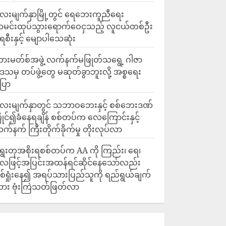
ေးမျက်နှာမြို့တွင် ရေဘေးကူညီရေး
မင်းထုပ်သွားရောက်ဝေငှသည့် လူငယ်တစ်ဦး
ေစီးနှင့် မျောပါသေဆုံး
ားမတ်စ်အဖွဲ့ လက်နက်မဖြုတ်သရွေ့ ဂါဇာ
ေသမှ တပ်ဖွဲ့တွေ မဆုတ်ခွာဘူးလို့ အစ္စရေး
ြော
လေးမျက်နှာတွင် သဘာဝဘေးနှင့် စစ်ဘေးဒဏ်
ြိုင်၍ခံနေရချိန် စစ်တပ်က လေကြောင်းနှင့်
က်နက် ကြီးတိုက်ခိုက်မှု တိုးလုပ်လာ
ွေးတုအစိုးရစစ်တပ်က AA ကို ကြည်း၊ ရေ၊
ေဖြင့်အပြင်းအထန်ရင်ဆိုင်နေသော်လည်း
စ်ရှုံးနေ၍ အရပ်သားပြည်သူကို ရည်ရွယ်ချက်
ား ဗုံးကြဲသတ်ဖြတ်လာ