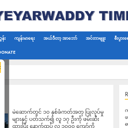
န်း
ကျန်းမာရေး
အယ်ဒီတာ့ အာဘော်
အင်တာဗျူး
စီးပွားရ
DONATE
×
က
မဲဆောက်တွင် ၁၀ နှစ်ခံကတ်အတု ပြုလုပ်မှု
ဖ
များနှင့် ပတ်သက်၍ လူ ၁၇ ဦးကို ဖမ်းဆီး
ဓ
ထားပြီး နောက်ထပ် လူ ၁၀၀၀ ကျော်ကို