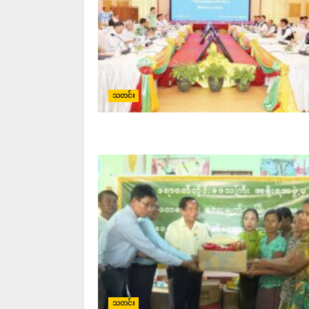
သတင်း
သတင်း