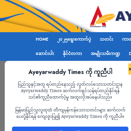
HOME
၂၀၂၅ရွေးကောက်ပွဲ
သတင်း
ကာတွ
ဆောင်းပါး
နိုင်ငံတကာ
အမျိုးသမီးကဏ္ဍ
Ayeyarwaddy Times ကို ကူညီပါ
Home
သတင်း
Page 2
ပြည်သူနှင့်အတူ ရပ်တည်နေသည့် လွတ်လပ်သောသတင်းဌာန
Ayeyarwaddy Times ဆက်လက်ရှင်သန်ရပ်တည်နိုင်ရန်
သတင်း
သင်၏ကူညီထောက်ပံ့မှု အထူးလိုအပ်နေပါသည်။
မြန်မာပြည်သူလူထုထံ တိကျမှန်ကန်သောသတင်းများ ဆက်လက်
ပေးပို့နိုင်ရန် ကျေးဇူးပြု၍ Ayeyarwaddy Times ကို ကူညီပါ။