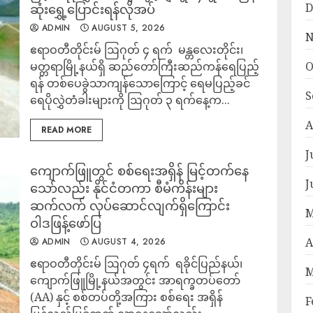
D
ဆုံးရွှေ့ပြောင်းရန်လိုအပ်
ADMIN
AUGUST 5, 2026
N
ဧရာဝတီတိုင်းမ် ‎ဩဂုတ် ၄ ရက် ‎ မန္တလေးတိုင်း၊
မတ္တရာမြို့နယ်ရှိ ဆည်တော်ကြီးဆည်ကန်ရေပြည့်
O
ရန် တစ်ပေခွဲသာကျန်သောကြောင့် ရေမပြည့်ခင်
S
ရေပိုလွှဲတံခါးများကို ဩဂုတ် ၃ ရက်နေ့က...
A
READ MORE
J
ကျောက်ဖြူတွင် စစ်ရေးအရှိန် မြင့်တက်နေ
J
သော်လည်း နိုင်ငံတကာ စီမံကိန်းများ
ဆက်လက် လုပ်ဆောင်လျက်ရှိကြောင်း
M
ဝါဒဖြန့်ဖော်ပြ
A
ADMIN
AUGUST 4, 2026
ဧရာဝတီတိုင်းမ် ‎ဩဂုတ် ၄ရက် ‎ ရခိုင်ပြည်နယ်၊
M
ကျောက်ဖြူမြို့နယ်အတွင်း အာရက္ခတပ်တော်
(AA) နှင့် စစ်တပ်တို့အကြား စစ်ရေး အရှိန်
F