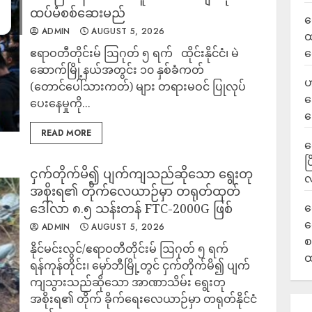
ထပ်မံစစ်ဆေးမည်
လ
ADMIN
AUGUST 5, 2026
ထ
ဧရာဝတီတိုင်းမ် ဩဂုတ် ၅ ရက် ထိုင်းနိုင်ငံ၊ မဲ
ရ
ဆောက်မြို့နယ်အတွင်း ၁၀ နှစ်ခံကတ်
ဟ
(တောင်ပေါ်သားကတ်) များ တရားမဝင် ပြုလုပ်
ဒ
ပေးနေမှုကို...
ပ
READ MORE
‎
ပ
ငှက်တိုက်မိ၍ ပျက်ကျသည်ဆိုသော ရွေးတု
လ
အစိုးရ၏ တိုက်လေယာဉ်မှာ တရုတ်ထုတ်
ဒေါ်လာ ၈.၅ သန်းတန် FTC-2000G ဖြစ်
ရ
လ
ADMIN
AUGUST 5, 2026
စ
နိုင်မင်းလွင်/ဧရာဝတီတိုင်းမ် ဩဂုတ် ၅ ရက်
ထ
ရန်ကုန်တိုင်း၊ မှော်ဘီမြို့တွင် ငှက်တိုက်မိ၍ ပျက်
ကျသွားသည်ဆိုသော အာဏာသိမ်း ရွေးတု
အစိုးရ၏ တိုက် ခိုက်ရေးလေယာဉ်မှာ တရုတ်နိုင်ငံ