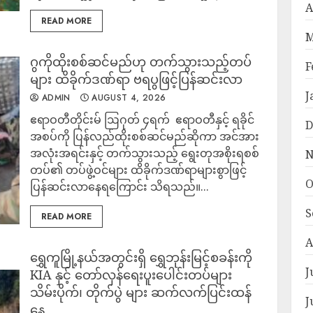
A
READ MORE
M
ဂွကိုထိုးစစ်ဆင်မည်ဟု တက်သွားသည့်တပ်
F
များ ထိခိုက်ဒဏ်ရာ ဗရပွဖြင့်ပြန်ဆင်းလာ
J
ADMIN
AUGUST 4, 2026
‎ဧရာဝတီတိုင်းမ် ‎ဩဂုတ် ၄ရက် ‎ ‎ဧရာဝတီနှင့် ရခိုင်
D
အစပ်ကို ပြန်လည်ထိုးစစ်ဆင်မည်ဆိုကာ အင်အား
အလုံးအရင်းနှင့် တက်သွားသည့် ရွေးတုအစိုးရစစ်
N
တပ်၏ တပ်ဖွဲ့ဝင်များ ထိခိုက်ဒဏ်ရာများစွာဖြင့်
O
ပြန်ဆင်းလာနေရကြောင်း သိရသည်။...
S
READ MORE
A
ရွှေကူမြို့နယ်အတွင်းရှိ ရွှေဘုန်းမြင့်စခန်းကို
J
KIA နှင့် တော်လှန်ရေးပူးပေါင်းတပ်များ
သိမ်းပိုက်၊ တိုက်ပွဲ များ ဆက်လက်ပြင်းထန်
J
နေ