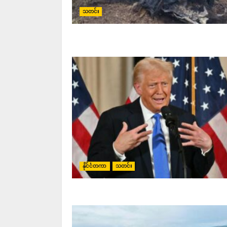
သတင်း
နိုင်ငံတကာ
သတင်း