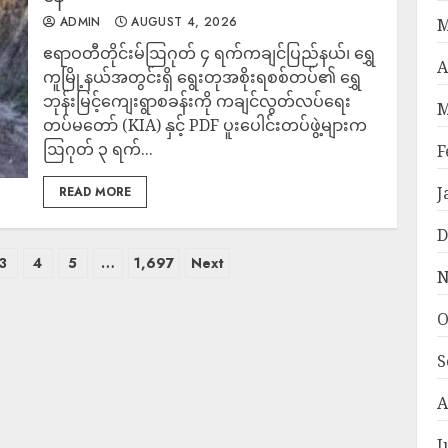
ADMIN
AUGUST 4, 2026
M
‎ဧရာဝတီတိုင်းမ်‎ဩဂုတ် ၄ ရက်‎‎ကချင်ပြည်နယ်၊ ရွှေ
A
ကူမြို့နယ်အတွင်းရှိ ရွေးတုအစိုးရစစ်တပ်၏ ရွှေ
ဘုန်းမြင့်ကျေးရွာစခန်းကို ကချင်လွတ်လပ်ရေး
M
တပ်မတော် (KIA) နှင့် PDF ပူးပေါင်းတပ်ဖွဲ့များက
ဩဂုတ် ၃ ရက်...
F
J
READ MORE
D
3
4
5
…
1,697
Next
N
O
S
A
J