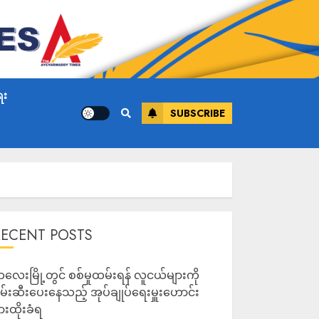
ေး
SUBSCRIBE
RECENT POSTS
လေးမြို့တွင် စစ်မှုထမ်းရန် လူငယ်များကို
မ်းဆီးပေးနေသည့် အုပ်ချုပ်ရေးမှူးဟောင်း
ားထိုးခံရ