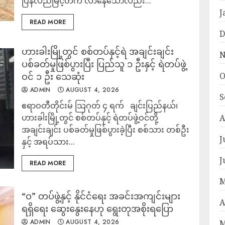
ပြန်လည်မြင့်တက် လာနေသော်လည်း...
J
READ MORE
D
ဟားခါးမြို့တွင် စစ်တပ်နှင့်ရဲ အချင်းချင်း
N
ပစ်ခတ်မှုဖြစ်ပွားပြီး ပြည်သူ ၁ ဦးနှင့် ရဲတပ်ဖွဲ့
ဝင် ၁ ဦး သေဆုံး
O
ADMIN
AUGUST 4, 2026
S
ဧရာဝတီတိုင်းမ် သြဂုတ် ၄ ရက် ချင်းပြည်နယ်၊
ဟားခါးမြို့တွင် စစ်တပ်နှင့် ရဲတပ်ဖွဲ့ဝင်တို့
A
အချင်းချင်း ပစ်ခတ်မှုဖြစ်ပွားခဲ့ပြီး စစ်သား တစ်ဦး
J
နှင့် အရပ်သား...
J
READ MORE
M
“ဝ” တပ်ဖွဲ့နှင့် နိုင်ငံရေး အခင်းအကျင်းများ
A
ရရှိရေး ဆွေးနွေးနေဟု ရွေးတုအစိုးရပြော
ADMIN
AUGUST 4, 2026
M