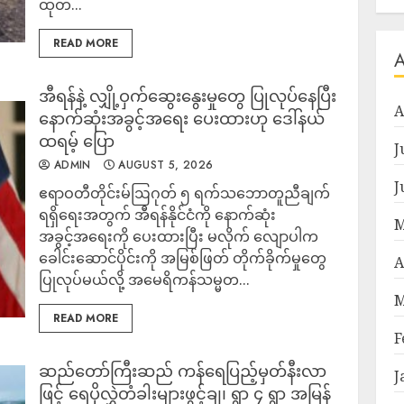
ထုတ်...
READ MORE
အီရန်နဲ့ လျှို့ဝှက်ဆွေးနွေးမှုတွေ ပြုလုပ်နေပြီး
A
နောက်ဆုံးအခွင့်အရေး ပေးထားဟု ဒေါ်နယ်
ထရမ့် ပြော
J
ADMIN
AUGUST 5, 2026
J
ဧရာဝတီတိုင်းမ်ဩဂုတ် ၅ ရက်သဘောတူညီချက်
ရရှိရေးအတွက် အီရန်နိုင်ငံကို နောက်ဆုံး
M
အခွင့်အရေးကို ပေးထားပြီး မလိုက် လျောပါက
ခေါင်းဆောင်ပိုင်းကို အမြစ်ဖြတ် တိုက်ခိုက်မှုတွေ
A
ပြုလုပ်မယ်လို့ အမေရိကန်သမ္မတ...
M
READ MORE
F
‎ဆည်တော်ကြီးဆည် ကန်ရေပြည့်မှတ်နီးလာ
J
ဖြင့် ‎ရေပိုလွှဲတံခါးများဖွင့်ချ၊ ရွာ ၄ ရွာ အမြန်