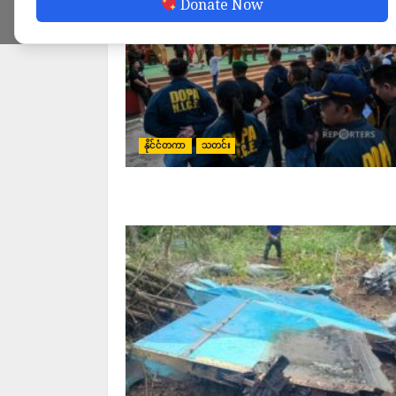
Donate Now
နိုင်ငံတကာ
သတင်း