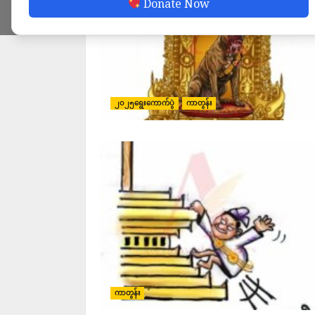
Donate Now
၂၀၂၅ရွေးကောက်ပွဲ
ကာတွန်း
ကာတွန်း