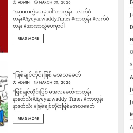
F
ADMIN
MARCH 30, 2026
“အာဏာလွှဲပေးမှာပါ”ကာတွန်း – လက်ပံ
J
တန်း#AyeyarwaddyTimes #ကာတွန်း #လက်ပံ
တန်း #အာဏာလွှဲပေးမှာပါ
D
READ MORE
N
O
S
“ဖြစ်ချင်တိုင်းဖြစ် မအလခေတ်
A
ADMIN
MARCH 30, 2026
J
“ဖြစ်ချင်တိုင်းဖြစ် မအလခေတ်ကာတွန်း –
နာနတ်သီး#Ayeyarwaddy_Times #ကာတွန်း
J
နာနတ်သီး #ဖြစ်ချင်တိုင်းဖြစ်မအလခေတ်
M
READ MORE
A