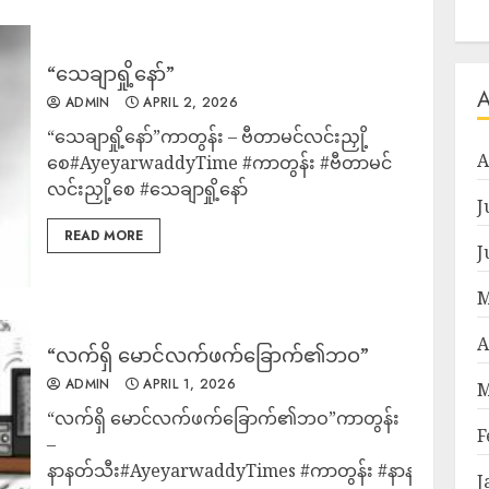
“သေချာရှို့နော်”
ADMIN
APRIL 2, 2026
“သေချာရှို့နော်”ကာတွန်း – ဗီတာမင်လင်းညှို့
A
စေ#AyeyarwaddyTime #ကာတွန်း #ဗီတာမင်
လင်းညှို့စေ #သေချာရှို့နော်
J
READ MORE
J
M
A
“လက်ရှိ မောင်လက်ဖက်ခြောက်၏ဘဝ”
ADMIN
APRIL 1, 2026
M
“လက်ရှိ မောင်လက်ဖက်ခြောက်၏ဘဝ”ကာတွန်း
F
–
နာနတ်သီး#AyeyarwaddyTimes #ကာတွန်း #နာနတ်သီး #ဒ
J