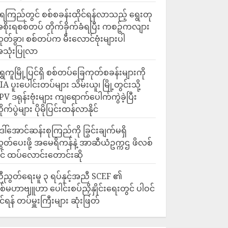
ေကြည်တွင် စစ်စခန်းထိုင်ရန်လာသည့် ရွေးတု
စိုးရစစ်တပ် တိုက်ခိုက်ခံရပြီး ကစဉ့်ကလျား
ဇပလ္လင်
ုတ်ခွာ၊ စစ်တပ်က မီးလောင်ဗုံးများပါ
သုံးပြုလာ
ရွှေကူမြို့ပြင်ရှိ စစ်တပ်ခြေကုတ်စခန်းများကို
IA ပူးပေါင်းတပ်များ သိမ်းယူ၊ မြို့တွင်းသို့
PV ဒရုန်းဗုံးများ ကျရောက်ပေါက်ကွဲခဲ့ပြီး
ိုက်ပွဲများ ပိုမိုပြင်းထန်လာနိုင်
ေါ်အောင်ဆန်းစုကြည်ကို ခြွင်းချက်မရှိ
ွှတ်ပေးဖို့ အမေရိကန်နဲ့ အာဆီယံဥက္ကဌ ဖိလစ်
ိုင် ထပ်လောင်းတောင်းဆို
ီညွတ်ရေးမူ ၃ ရပ်နှင့်အညီ SCEF ၏
စ်မဟာဗျူဟာ ပေါင်းစပ်ညှိနှိုင်းရေးတွင် ပါဝင်
ိုင်ရန် တပ်မှူးကြီးများ ဆုံးဖြတ်