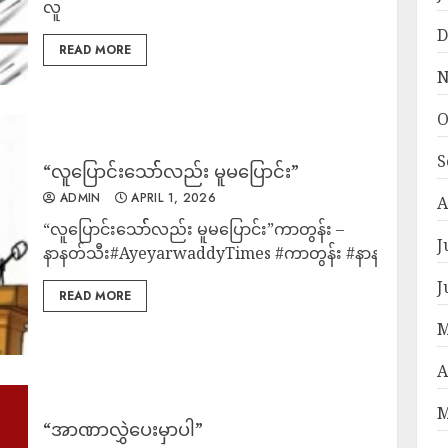
လူ
D
READ MORE
N
O
S
“လူပြောင်းသော််လည်း မူမပြောင်း”
ADMIN
APRIL 1, 2026
A
“လူပြောင်းသော််လည်း မူမပြောင်း”ကာတွန်း –
J
နာနတ်သီး#AyeyarwaddyTimes #ကာတွန်း #နာနတ်သီး
J
READ MORE
M
A
M
“အာဏာလွှဲပေးမှာပါ”