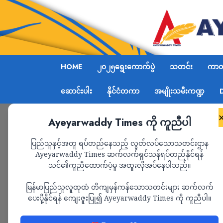
HOME
၂၀၂၅ရွေးကောက်ပွဲ
သတင်း
ကာတွ
ဆောင်းပါး
နိုင်ငံတကာ
အမျိုးသမီးကဏ္ဍ
Ayeyarwaddy Times ကို ကူညီပါ
Home
ကာတွန်း
Page 2
ပြည်သူနှင့်အတူ ရပ်တည်နေသည့် လွတ်လပ်သောသတင်းဌာန
Ayeyarwaddy Times ဆက်လက်ရှင်သန်ရပ်တည်နိုင်ရန်
ကာတွန်း
သင်၏ကူညီထောက်ပံ့မှု အထူးလိုအပ်နေပါသည်။
မြန်မာပြည်သူလူထုထံ တိကျမှန်ကန်သောသတင်းများ ဆက်လက်
ပေးပို့နိုင်ရန် ကျေးဇူးပြု၍ Ayeyarwaddy Times ကို ကူညီပါ။