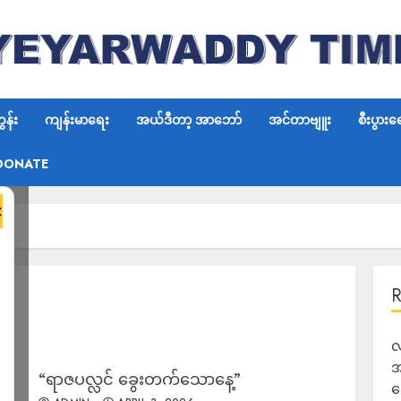
န်း
ကျန်းမာရေး
အယ်ဒီတာ့ အာဘော်
အင်တာဗျူး
စီးပွားရ
DONATE
×
လ
အ
“ရာဇပလ္လင် ခွေးတက်သောနေ့”
ရ