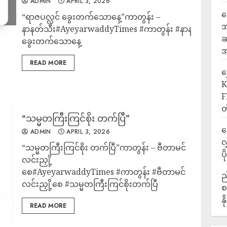
ADMIN
APRIL 3, 2026
ရ
“ရာဇပလ္လင် ခွေးတက်သောနေ့”ကာတွန်း –
အ
နာနတ်သီး#AyeyarwaddyTimes #ကာတွန်း #နာနတ်သီး #ရာ
ဆ
ခွေးတက်သောနေ့
အ
READ MORE
‎
K
F
တ
“သမ္မတကြီးကြင်စိုး တက်ပြီ”
ဒ
ADMIN
APRIL 3, 2026
လ
“သမ္မတကြီးကြင်စိုး တက်ပြီ”ကာတွန်း – ဗီတာမင်
ပ
လင်းညှို့
စေ#AyeyarwaddyTimes #ကာတွန်း #ဗီတာမင်
ည
လင်းညှို့စေ #သမ္မတကြီးကြင်စိုးတက်ပြီ
စ
န
READ MORE