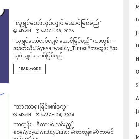
M
F
“လူရွှင်တော်လုပ်လျှင် အောင်မြင်မည်”
ADMIN
MARCH 28, 2026
J
“လူရွှင်တော်လုပ်လျှင် အောင်မြင်မည်” ကာတွန်း –
D
နာနတ်သီး#Ayeyarwaddy_Times #ကာတွန်း #နာနတ်သီး #လူ
လုပ်လျှင်အောင်မြင်မည်
N
READ MORE
O
S
A
“အာဏာရူးခြင်း၏ဒုက္ခ”
J
ADMIN
MARCH 26, 2026
J
ကာတွန်း – ဗီတာမင် လင်းညှို့
စေ#AyeyarwaddyTimes #ကာတွန်း #ဗီတာမင်
M