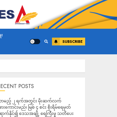
ေး
SUBSCRIBE
RECENT POSTS
ာမည့် ၂ ရက်အတွင်း မိုးဆက်လက်
ားကောင်းမည်၊ မြစ် ၄ စင်း စိုးရိမ်ရေမှတ်
ောက်နိုင်၍ ဒေသအချို့ ရေကြီးမှု သတိပေး