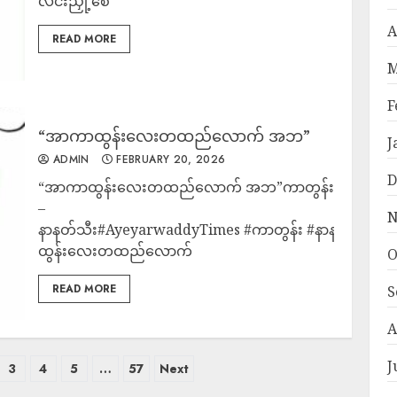
လင်းညှို့စေ
A
READ MORE
M
F
“အာကာထွန်းလေးတထည်လောက် အဘ”
J
ADMIN
FEBRUARY 20, 2026
D
“အာကာထွန်းလေးတထည်လောက် အဘ”ကာတွန်း
–
N
နာနတ်သီး#AyeyarwaddyTimes #ကာတွန်း #နာနတ်သီး 
ထွန်းလေးတထည်လောက်
O
READ MORE
S
A
J
3
4
5
…
57
Next