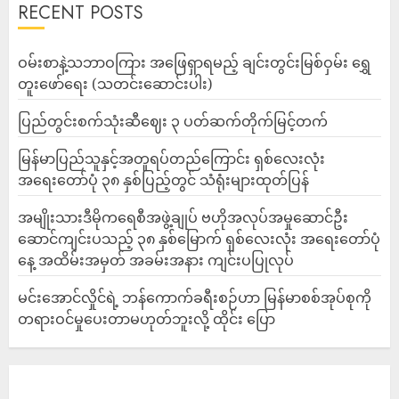
RECENT POSTS
ဝမ်းစာနဲ့သဘာဝကြား အဖြေရှာရမည့် ချင်းတွင်းမြစ်ဝှမ်း ရွှေ
တူးဖော်ရေး (သတင်းဆောင်းပါး)
ပြည်တွင်းစက်သုံးဆီဈေး ၃ ပတ်ဆက်တိုက်မြင့်တက်
မြန်မာပြည်သူနှင့်အတူရပ်တည်ကြောင်း ရှစ်လေးလုံး
အရေးတော်ပုံ ၃၈ နှစ်ပြည့်တွင် သံရုံးများထုတ်ပြန်
အမျိုးသားဒီမိုကရေစီအဖွဲ့ချုပ် ဗဟိုအလုပ်အမှုဆောင်ဦး
ဆောင်ကျင်းပသည့် ၃၈ နှစ်မြောက် ရှစ်လေးလုံး အရေးတော်ပုံ
နေ့ အထိမ်းအမှတ် အခမ်းအနား ကျင်းပပြုလုပ်
မင်းအောင်လှိုင်ရဲ့ ဘန်ကောက်ခရီးစဉ်ဟာ မြန်မာစစ်အုပ်စုကို
တရားဝင်မှုပေးတာမဟုတ်ဘူးလို့ ထိုင်း ပြော