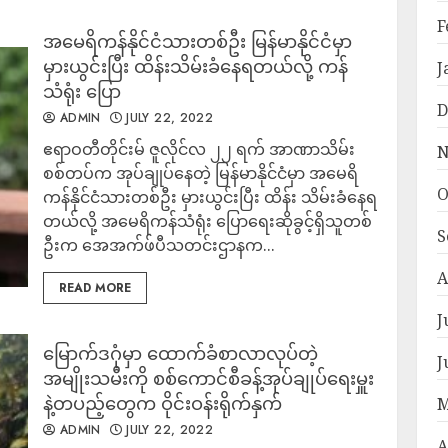
F
အမေရိကန်နိုင်ငံသားတစ်ဦး မြန်မာနိုင်ငံမှာ
မှားယွင်းပြီး ထိန်းသိမ်းခံနေရတယ်လို့ ကန်
J
သံရုံး ပြော
D
ADMIN
JULY 22, 2022
ဧရာဝတီတိုင်းမ် ဇူလိုင်လ ၂၂ ရက် အာဏာသိမ်း
N
စစ်တပ်က အုပ်ချုပ်နေတဲ့ မြန်မာနိုင်ငံမှာ အမေရိ
O
ကန်နိုင်ငံသားတစ်ဦး မှားယွင်းပြီး ထိန်း သိမ်းခံနေရ
တယ်လို့ အမေရိကန်သံရုံး ပြောရေးဆိုခွင့်ရှိသူတစ်
S
ဦးက အေအက်ဖ်ပီသတင်းဌာနက...
A
READ MORE
J
မြောက်ဒဂုံမှာ ထောက်ခံစာလာလုပ်တဲ့
J
အမျိုးသမီးကို စစ်ကောင်စီခန့်အုပ်ချုပ်ရေးမှူး
နဲ့တပည့်တွေက ဝိုင်းဝန်းရိုက်နှက်
M
ADMIN
JULY 22, 2022
A