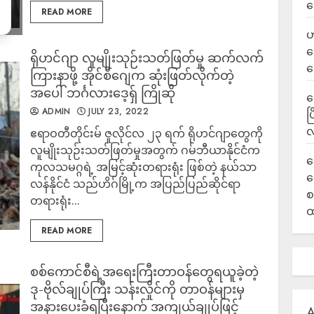
ရ
READ MORE
ဟ
ဒ
ရိုဟင်ဂျာ လူမျိုးသုဉ်းသတ်ဖြတ်မှု ဆက်လက်
ပ
ကြားနာဖို့ အိုင်စီဂျေက ဆုံးဖြတ်လိုက်တဲ့
အပေါ် ဘင်္ဂလားဒေ့ရှ် ကြိုဆို
‎
ADMIN
JULY 23, 2022
ပ
လ
ဧရာဝတီတိုင်းမ် ဇူလိုင်လ ၂၃ ရက် ရိုဟင်ဂျာတွေကို
လူမျိုးသုဉ်းသတ်ဖြတ်မှုအတွက် ဂမ်ဘီယာနိုင်ငံက
ရ
ကုလသမဂ္ဂရဲ့ အမြင့်ဆုံးတရားရုံး ဖြစ်တဲ့ နယ်သာ
လ
လန်နိုင်ငံ သည်ဟိဂ်မြို့က အပြည်ပြည်ဆိုင်ရာ
စ
တရားရုံး...
ထ
READ MORE
စစ်ကောင်စီရဲ့အရေးကြီးတာဝန်တွေရယူခဲ့တဲ့
ဒု-ဗိုလ်ချုပ်ကြီး သန်းလှိုင်ကို တာဝန်များမှ
အနားပေးခံရပြီးနောက် အကျယ်ချုပ်ဖြင့်