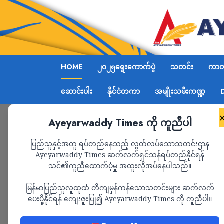
HOME
၂၀၂၅ရွေးကောက်ပွဲ
သတင်း
ကာတွ
ဆောင်းပါး
နိုင်ငံတကာ
အမျိုးသမီးကဏ္ဍ
Ayeyarwaddy Times ကို ကူညီပါ
ပြည်သူနှင့်အတူ ရပ်တည်နေသည့် လွတ်လပ်သောသတင်းဌာန
Ayeyarwaddy Times ဆက်လက်ရှင်သန်ရပ်တည်နိုင်ရန်
သင်၏ကူညီထောက်ပံ့မှု အထူးလိုအပ်နေပါသည်။
မြန်မာပြည်သူလူထုထံ တိကျမှန်ကန်သောသတင်းများ ဆက်လက်
ပေးပို့နိုင်ရန် ကျေးဇူးပြု၍ Ayeyarwaddy Times ကို ကူညီပါ။