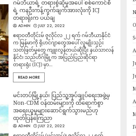
ဂမ်ဘီယာရဲ့ တရားစွဲဆိုမှုအပေါ် စစ်ကောင်စီ
ရဲ့ ကနဦးကန့်ကွက်ချက်အားလုံးကို ICJ
N
တရားရုံးက ပယ်ချ
O
ADMIN
JULY 22, 2022
ဧရာဝတီတိုင်းမ် ဇူလိုင်လ ၂၂ ရက် ဂမ်ဘီယာနိုင်ငံ
S
က မြန်မာကို ရိုဟင်ဂျာတွေအပေါ် လူမျိုးသုဉ်း
သတ်ဖြတ်မှုတွေ ကျူးလွန်တယ်ဆိုပြီး နယ်သာလန်
A
နိုင်ငံ၊ သည်ဟိဂ်မြို့က အပြည်ပြည်ဆိုင်ရာ
J
တရားရုံး (ICJ) မှာ...
J
READ MORE
M
မင်းတပ်မြို့နယ်၊ ပြည်သူ့အုပ်ချုပ်ရေးအဖွဲ့မှ
A
Non-CDM ဝန်ထမ်းများကို ထိရောက်စွာ
အရေးယူမှုများဆောင်ရွက်သွားမည်ဟု
M
ထုတ်ပြန်ကြေညာ
ADMIN
JULY 22, 2022
F
ဧရာဝတီတိုင်းမ် (မင်းတပ်)၊ ဇူလိုင်လ ၂၂ ရက်