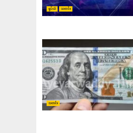
ရုပ်သံ
သတင်း
သတင်း