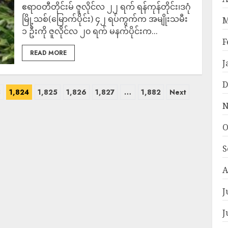
ဧရာဝတီတိုင်းမ် ဇူလိုင်လ ၂၂ ရက် ရန်ကုန်တိုင်း၊ဒဂုံ
မြို့သစ်(မြောက်ပိုင်း) ၄၂ ရပ်ကွက်က အမျိုးသမီး
M
၁ ဦးကို ဇူလိုင်လ ၂၀ ရက် မနက်ပိုင်းက...
F
READ MORE
J
D
3
1,824
1,825
1,826
1,827
…
1,882
Next
N
O
S
A
J
J