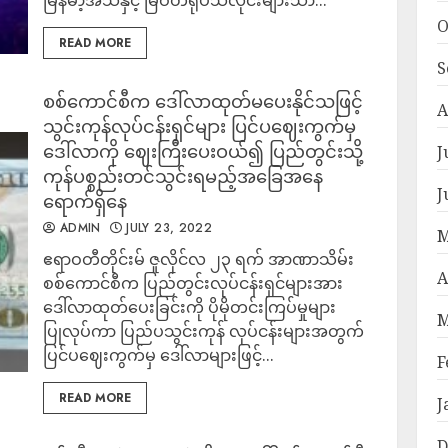
မြန်မာ့အသံနှင့် မြဝတီရုပ်သံလိုင်းများသာ...
O
READ MORE
S
စစ်ကောင်စီက ဒေါ်လာထုတ်မပေးနိုင်သဖြင့်
A
သွင်းကုန်လုပ်ငန်းရှင်များ ပြင်ပဈေးကွက်မှ
ဒေါ်လာကို ဈေးကြီးပေးဝယ်၍ ပြည်တွင်းသို့
J
ကုန်ပစ္စည်းတင်သွင်းရမည့်အခြေအနေ
J
ရောက်ရှိနေ
ADMIN
JULY 23, 2022
M
ဧရာဝတီတိုင်းမ် ဇူလိုင်လ ၂၃ ရက် အာဏာသိမ်း
A
စစ်ကောင်စီက ပြည်တွင်းလုပ်ငန်းရှင်များအား
ဒေါ်လာထုတ်ပေးခြင်းကို ပိုမိုတင်းကြပ်မှုများ
M
ပြုလုပ်ကာ ပြည်ပသွင်းကုန် လုပ်ငန်းများအတွက်
ပြင်ပဈေးကွက်မှ ဒေါ်လာများဖြင့်...
F
READ MORE
J
D