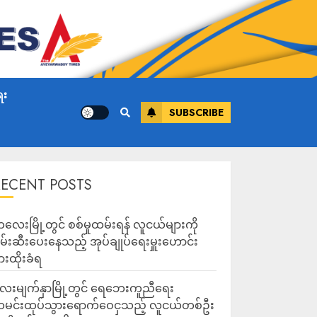
ေး
SUBSCRIBE
RECENT POSTS
လေးမြို့တွင် စစ်မှုထမ်းရန် လူငယ်များကို
မ်းဆီးပေးနေသည့် အုပ်ချုပ်ရေးမှူးဟောင်း
ားထိုးခံရ
ေးမျက်နှာမြို့တွင် ရေဘေးကူညီရေး
မင်းထုပ်သွားရောက်ဝေငှသည့် လူငယ်တစ်ဦး