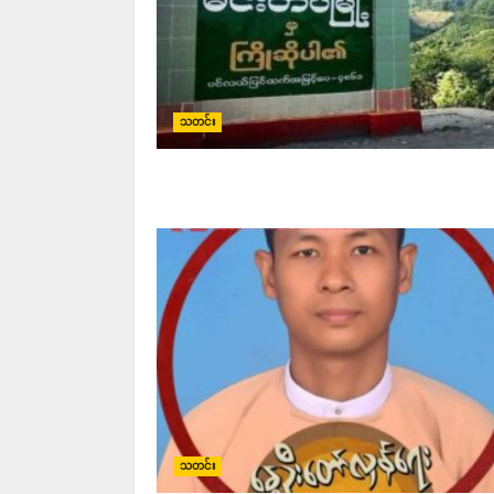
သတင်း
သတင်း