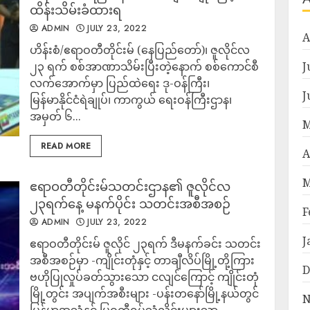
ထိန်းသိမ်းခံထားရ
ADMIN
JULY 23, 2022
A
ဟိန်းစံ/ဧရာဝတီတိုင်းမ် (နေပြည်တော်)၊ ဇူလိုင်လ
၂၃ ရက် စစ်အာဏာသိမ်းပြီးတဲ့နောက် စစ်ကောင်စီ
J
လက်အောက်မှာ ပြည်ထဲရေး ဒု-ဝန်ကြီး၊
J
မြန်မာနိုင်ငံရဲချုပ်၊ ကာကွယ် ရေးဝန်ကြီးဌာန၊
အမှတ် ၆...
M
READ MORE
A
M
ဧရာဝတီတိုင်းမ်သတင်းဌာန၏ ဇူလိုင်လ
၂၃ရက်နေ့ မနက်ပိုင်း သတင်းအစီအစဉ်
F
ADMIN
JULY 23, 2022
J
ဧရာဝတီတိုင်းမ် ဇူလိုင် ၂၃ရက် ဒီမနက်ခင်း သတင်း
အစီအစဉ်မှာ -ကျိုင်းတုံနှင့် တာချီလိပ်မြို့တို့ကြား
D
ဗဟိုပြုလှုပ်ခတ်သွားသော ငလျင်ကြောင့် ကျိုင်းတုံ
မြို့တွင်း အပျက်အစီးများ -ပန်းတနော်မြို့နယ်တွင်
N