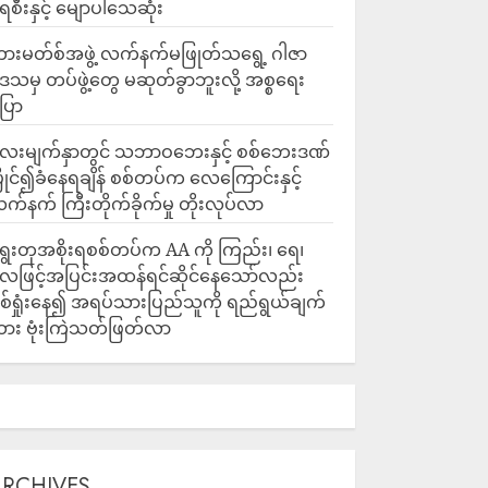
ေစီးနှင့် မျောပါသေဆုံး
ားမတ်စ်အဖွဲ့ လက်နက်မဖြုတ်သရွေ့ ဂါဇာ
ေသမှ တပ်ဖွဲ့တွေ မဆုတ်ခွာဘူးလို့ အစ္စရေး
ြော
လေးမျက်နှာတွင် သဘာဝဘေးနှင့် စစ်ဘေးဒဏ်
ြိုင်၍ခံနေရချိန် စစ်တပ်က လေကြောင်းနှင့်
က်နက် ကြီးတိုက်ခိုက်မှု တိုးလုပ်လာ
ွေးတုအစိုးရစစ်တပ်က AA ကို ကြည်း၊ ရေ၊
ေဖြင့်အပြင်းအထန်ရင်ဆိုင်နေသော်လည်း
စ်ရှုံးနေ၍ အရပ်သားပြည်သူကို ရည်ရွယ်ချက်
ား ဗုံးကြဲသတ်ဖြတ်လာ
ARCHIVES