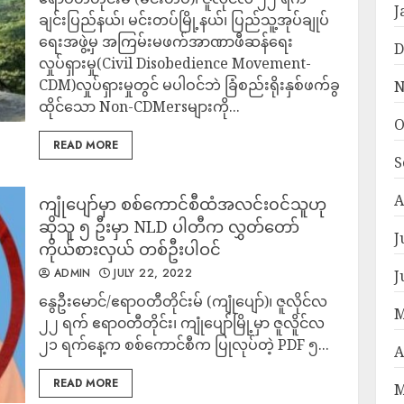
J
ချင်းပြည်နယ်၊ မင်းတပ်မြို့နယ်၊ ပြည်သူ့အုပ်ချုပ်
ရေးအဖွဲ့မှ အကြမ်းမဖက်အာဏာဖီဆန်ရေး
D
လှုပ်ရှားမှု(Civil Disobedience Movement-
CDM)လှုပ်ရှားမှုတွင် မပါဝင်ဘဲ ခြံစည်းရိုးနှစ်ဖက်ခွ
N
ထိုင်သော Non-CDMersများကို...
O
READ MORE
S
A
ကျုံပျော်မှာ စစ်ကောင်စီထံအလင်း၀င်သူဟု
ဆိုသူ ၅ ဦးမှာ NLD ပါတီက လွှတ်တော်
J
ကိုယ်စားလှယ် တစ်ဦးပါဝင်
ADMIN
JULY 22, 2022
J
နွေဦးမောင်/ဧရာဝတီတိုင်းမ် (ကျုံပျော်)၊ ဇူလိုင်လ
M
၂၂ ရက် ဧရာ၀တီတိုင်း၊ ကျုံပျော်မြို့မှာ ဇူလိူင်လ
၂၁ ရက်နေ့က စစ်ကောင်စီက ပြုလုပ်တဲ့ PDF ၅...
A
READ MORE
M