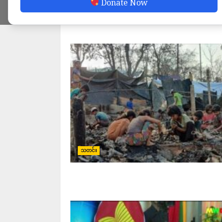
Donate Now
နိုင်ငံတကာ
သတင်း