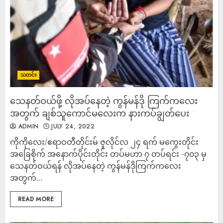
သတင်း
သေနတ်ဝယ်ဖို့ လိုအပ်နေတဲ့ ကွန်မန်ဒို ကြက်ကလေး
အတွက် ချစ်သူကောင်မလေးက နားကပ်ချွတ်ပေး
ADMIN
JULY 24, 2022
ကိုကိုလေး/ဧရာဝတီတိုင်းမ် ဇူလိုင်လ ၂၄ ရက် မကွေးတိုင်း
အခြေစိုက် အနောက်ပိုင်းတိုင်း တပ်မဟာ ၇ တပ်ရင်း -၇၀၃ မှ
သေနတ်ဝယ်ရန် လိုအပ်နေတဲ့ ကွန်မန်ဒိုကြက်ကလေး
အတွက်...
READ MORE