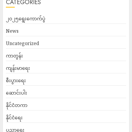
CATEGORIES
၂၀၂၅ရွေးကောက်ပွဲ
News
Uncategorized
ကာတွန်း
ကျန်းမာရေး
စီးပွားရေး
ဆောင်းပါး
နိုင်ငံတကာ
နိုင်ငံရေး
ပညာရေး