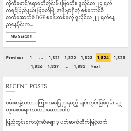
ကိုကိုမောင်/ဧရာဝတီတိုင်းမ် (မြဝတီ)၊ ဇူလိုင်လ ၂၄ ရက်
ကရင်ပြည်နယ်၊ မြဝတီမြို့အနီးမှာရှိတဲ့ စစ်ကောင်စီ
လက်အောက်ခံ BGF စခန်းတစ်ခုကို ဇူလိုင်လ ၂၂ ရက်နေ့
ညနေပိုင်းက...
READ MORE
Previous
1
…
1,821
1,822
1,823
1,824
1,825
1,826
1,827
…
1,885
Next
RECENT POSTS
ဝမ်းစာနဲ့သဘာဝကြား အဖြေရှာရမည့် ချင်းတွင်းမြစ်ဝှမ်း ရွှေ
တူးဖော်ရေး (သတင်းဆောင်းပါး)
ပြည်တွင်းစက်သုံးဆီဈေး ၃ ပတ်ဆက်တိုက်မြင့်တက်