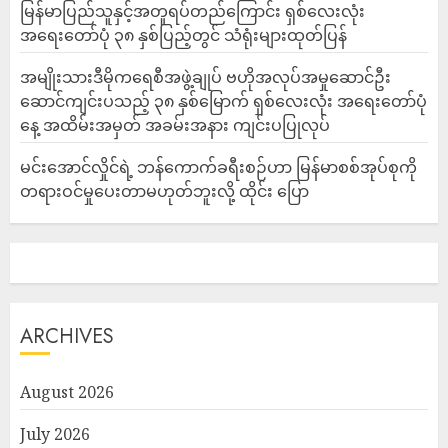
မြန်မာပြည်သူနှင့်အတူရပ်တည်ကြောင်း ရှစ်လေးလုံး
အရေးတော်ပုံ ၃၈ နှစ်ပြည့်တွင် သံရုံးများထုတ်ပြန်
အမျိုးသားဒီမိုကရေစီအဖွဲ့ချုပ် ဗဟိုအလုပ်အမှုဆောင်ဦး
ဆောင်ကျင်းပသည့် ၃၈ နှစ်မြောက် ရှစ်လေးလုံး အရေးတော်ပုံ
နေ့ အထိမ်းအမှတ် အခမ်းအနား ကျင်းပပြုလုပ်
မင်းအောင်လှိုင်ရဲ့ ဘန်ကောက်ခရီးစဉ်ဟာ မြန်မာစစ်အုပ်စုကို
တရားဝင်မှုပေးတာမဟုတ်ဘူးလို့ ထိုင်း ပြော
ARCHIVES
August 2026
July 2026