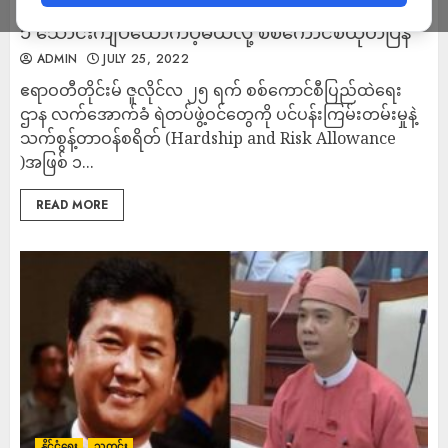
စစ်အုပ်စုသြဇာခံ ရဲတွေကို သက်စွန့်တာဝန်စရိတ် တလ
၁ သောင်းကျပ်ထောက်ပံ့မယ်လို့ စစ်ကောင်စီထုတ်ပြန်
ADMIN
JULY 25, 2022
ဧရာဝတီတိုင်းမ် ဇူလိုင်လ ၂၅ ရက် စစ်ကောင်စီပြည်ထဲရေး
ဌာန လက်အောက်ခံ ရဲတပ်ဖွဲ့ဝင်တွေကို ပင်ပန်းကြမ်းတမ်းမှုနဲ့
သက်စွန့်တာဝန်စရိတ် (Hardship and Risk Allowance
)အဖြစ် ၁...
READ MORE
နိုင်ငံရေး
သတင်း