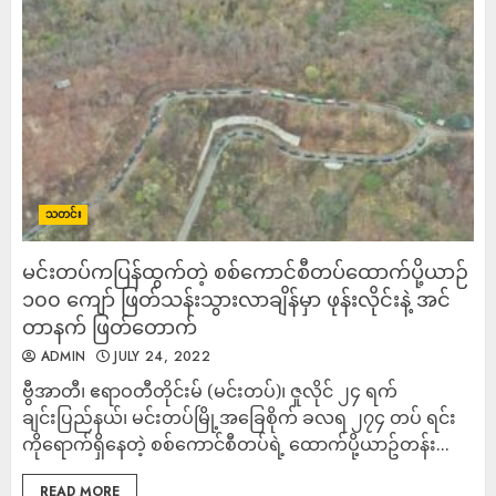
သတင်း
မင်းတပ်ကပြန်ထွက်တဲ့ စစ်ကောင်စီတပ်ထောက်ပို့ယာဉ်
၁၀၀ ကျော် ဖြတ်သန်းသွားလာချိန်မှာ ဖုန်းလိုင်းနဲ့ အင်
တာနက် ဖြတ်တောက်
ADMIN
JULY 24, 2022
ဗွီအာတီ၊ ဧရာဝတီတိုင်းမ် (မင်းတပ်)၊ ဇူလိုင် ၂၄ ရက်
ချင်းပြည်နယ်၊ မင်းတပ်မြို့အခြေစိုက် ခလရ ၂၇၄ တပ် ရင်း
ကိုရောက်ရှိနေတဲ့ စစ်ကောင်စီတပ်ရဲ့ ထောက်ပို့ယာဥ်တန်း...
READ MORE