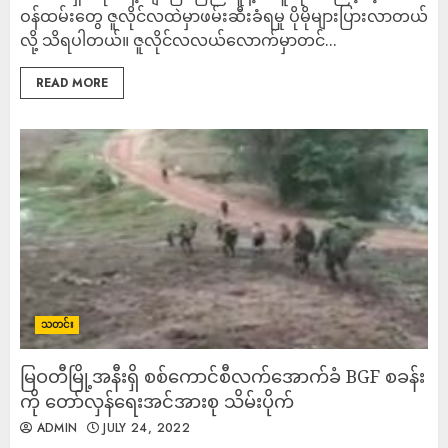
ဝန်ထမ်းတွေ ဇူလိုင်လထဲမှာဖမ်းဆီးခံရမှု ပိုမိုများပြားလာတယ်
လို့ သိရပါတယ်။ ဇူလိုင်လလယ်လောက်မှာတင်...
READ MORE
သတင်း
မြဝတီမြို့အနီးရှိ စစ်ကောင်စီလက်အောက်ခံ BGF စခန်း
ကို တော်လှန်ရေးအင်အားစု သိမ်းပိုက်
ADMIN
JULY 24, 2022