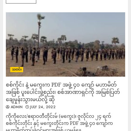
သတင်း
စစ်ကိုင်း နဲ့ မကွေးက PDF အဖွဲ့ ၄၀ ကျော် မဟာမိတ်
အဖြစ် ပူးပေါင်းဖွဲ့စည်း၊ စစ်အာဏာရှင်ကို အမြစ်ပြတ်
ချေမှုန်းသွားမယ်လို့ ဆို
ADMIN
JULY 24, 2022
ကိုကိုလေး/ဧရာဝတီတိုင်းမ် (မကွေး)၊ ဇူလိုင်လ ၂၄ ရက်
စစ်ကိုင်းတိုင်း နှင့် မကွေးတိုင်းက PDF အဖွဲ့ ၄၀ ကျော်က
မဟာမိတ်တပ်ဖွဲ့ဝင်များအဖြစ် ယမန်နေ့...