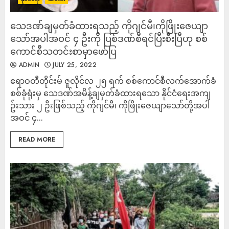
သေဒဏ်ချမှတ်ခံထားရသည့် ကိုဂျင်မီ၊ကိုဖြိုးဇေယျာ
သော်အပါအဝင် ၄ ဦးကို ပြစ်ဒဏ်စီရင်ပြီးစီးပြီဟု စစ်
ကောင်စီသတင်းစာမှာဖော်ပြ
ADMIN
JULY 25, 2022
ဧရာဝတီတိုင်းမ် ဇူလိုင်လ ၂၅ ရက် စစ်ကောင်စီလက်အောက်ခံ
စစ်ခုံရုံးမှ သေဒဏ်အမိန့်ချမှတ်ခံထားရသော နိုင်ငံရေးအကျ
ဥ်းသား ၂ ဦးဖြစ်သည့် ကိုဂျင်မီ၊ ကိုဖြိုးဇေယျာသော်တို့အပါ
အဝင် ၄...
READ MORE