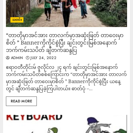
သတင်း
“တာတိုမှာအင်အား တာလက်မှာအဆုံးဖြတ် တာဝေးမှာ
စိတ် ” Bannerကိုကိုင်စွဲပြီး ချင်းတွင်းမြစ်အနောက်
ဘက်ကမ်းသပိတ် ချီတက်ဆန္ဒပြ
ADMIN
JULY 24, 2022
ဧရာဝတီတိုင်းမ် ဇူလိုင်လ ၂၄ ရက် ချင်းတွင်းမြစ်အနောက်
ဘက်ကမ်းသပိတ်စစ်ကြောင်းက “တာတိုမှာအင်အား တာလက်
မှာအဆုံးဖြတ် တာဝေးမှာစိတ် ” Bannerကိုကိုင်စွဲပြီး ယနေ့
တွင် ချီတက်ဆန္ဒပြခဲ့ကြပါတယ်။ ဓာတ်ပုံ –...
READ MORE