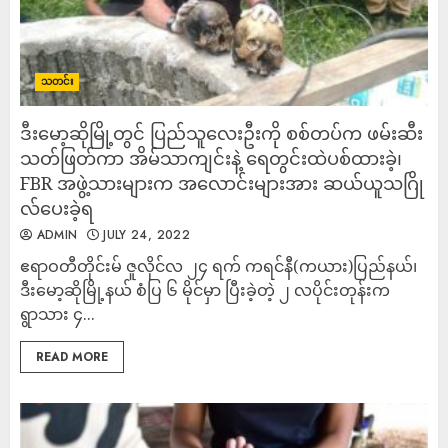
သတင်း
ဒီးမော့ဆိုမြို့တွင် ပြည်သူလေးဦးကို စစ်တပ်က ဖမ်းဆီး
သတ်ဖြတ်ကာ အိမ်သာကျင်းနဲ့ ရေတွင်းထဲပစ်ထားခဲ့၊
FBR အဖွဲ့သားများက အလောင်းများအား ဆယ်ယူသဂြို
လ်ပေးခဲ့ရ
ADMIN
JULY 24, 2022
ဧရာဝတီတိုင်းမ် ဇူလိုင်လ ၂၄ ရက် ကရင်နီ(ကယား)ပြည်နယ်၊
ဒီးမော့ဆိုမြို့နယ် စံပြ ၆ မိုင်မှာ ပြီးခဲ့တဲ့ ၂ လပိုင်းတုန်းက
ရွာသား ၄...
READ MORE