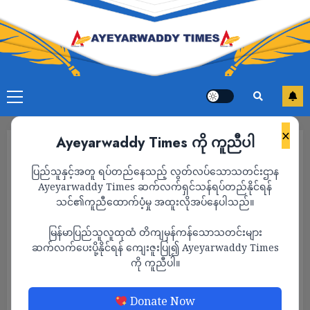
×
Ayeyarwaddy Times ကို ကူညီပါ
ပြည်သူနှင့်အတူ ရပ်တည်နေသည့် လွတ်လပ်သောသတင်းဌာန
Ayeyarwaddy Times ဆက်လက်ရှင်သန်ရပ်တည်နိုင်ရန်
သင်၏ကူညီထောက်ပံ့မှု အထူးလိုအပ်နေပါသည်။
မြန်မာပြည်သူလူထုထံ တိကျမှန်ကန်သောသတင်းများ
ဆက်လက်ပေးပို့နိုင်ရန် ကျေးဇူးပြု၍ Ayeyarwaddy Times
ကို ကူညီပါ။
သတင်း
Donate Now