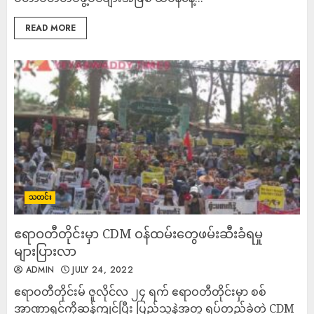
READ MORE
သတင်း
ဧရာဝတီတိုင်းမှာ CDM ဝန်ထမ်းတွေဖမ်းဆီးခံရမှု
များပြားလာ
ADMIN
JULY 24, 2022
ဧရာဝတီတိုင်းမ် ဇူလိုင်လ ၂၄ ရက် ဧရာဝတီတိုင်းမှာ စစ်
အာဏာရှင်ကိုဆန့်ကျင်ပြီး ပြည်သူနဲ့အတူ ရပ်တည်ခဲ့တဲ့ CDM