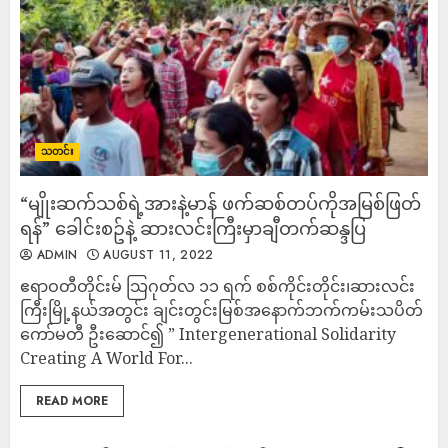
သတင်း
“မျိုးဆက်သစ်ရဲ့အားနဲ့မာန် ဖက်ဆစ်တပ်ကိုအမြစ်ဖြတ်
ရန်” ခေါင်းစဥ်နဲ့ ဆားလင်းကြီးမှာချီတက်ဆန္ဒပြ
ADMIN
AUGUST 11, 2022
ဧရာဝတီတိုင်းမ် သြဂုတ်လ ၁၁ ရက် စစ်ကိုင်းတိုင်း၊ဆားလင်း
ကြီးမြို့နယ်အတွင်း ချင်းတွင်းမြစ်အနောက်ဘက်ကမ်းသပိတ်
ကော်မတီ ဦးဆောင်၍ ” Intergenerational Solidarity
Creating A World For...
READ MORE