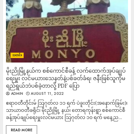
သတင်း
မိုးညိုမြို့နယ်က စစ်ကောင်စီခန့် လက်ထောက်အုပ်ချုပ်
ရေးမှူး လင်မယားသေနတ်နဲ့ပစ်ခတ်ခံရ၊ ဇနီးဖြစ်သူကိုမ
ရည်ရွယ်ဘဲပစ်ခဲ့တာလို့ PDF ပြော
ADMIN
AUGUST 11, 2022
ဧရာဝတီတိုင်းမ် သြဂုတ်လ ၁၁ ရက် ပဲခူးတိုင်း(အနောက်ခြမ်း)၊
သာယာဝတီခရိုင်၊ မိုးညိုမြို့ နယ်၊ တောရကုန်းရွာ စစ်ကောင်စီ
ခန့်အုပ်ချုပ်ရေးမှူးလင်မယား သြဂုတ်လ ၁၀ ရက် မနေ့ည...
READ MORE