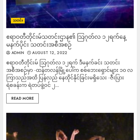
သတင်း
ဧရာဝတီတိုင်းမ်သတင်းဌာန၏ သြဂုတ်လ ၁၂ရက်နေ့
မနက်ပိုင်း သတင်းအစီအစဉ်
ADMIN
AUGUST 12, 2022
ဧရာဝတီတိုင်းမ် သြဂုတ်လ ၁၂ရက် ဒီမနက်ခင်း သတင်း
အစီအစဉ်မှာ -ထန်တလန်မြို့ပေါ်က စစ်ဘေးရှောင်များ ၁၀ လ
ကြာသည်အထိ ပြန်လည် နေထိုင်နိုင်ခြင်းမရှိသေး -ဇီးပြား
ရဲစခန်းက ရဲတပ်ဖွဲ့ဝင် ၂...
READ MORE