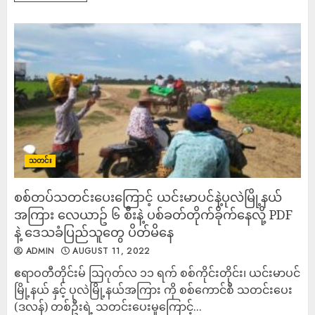
သတင်း
စစ်တပ်သတင်းပေးကြောင့် ယင်းမာပင်နဲ့ပုလဲမြို့နယ်
အကြား လေယာဥ် ၆ စီးနဲ့ ပစ်ခတ်တိုက်ခိုက်နေလို့ PDF
နဲ့ ဒေသခံပြည်သူတွေ ပိတ်မိနေ
ADMIN
AUGUST 11, 2022
ဧရာဝတီတိုင်းမ် သြဂုတ်လ ၁၁ ရက် စစ်ကိုင်းတိုင်း၊ ယင်းမာပင်
မြို့နယ် နှင့် ပုလဲမြို့နယ်အကြား ကို စစ်ကောင်စီ သတင်းပေး
(ဒလန်) တစ်ဦးရဲ့ သတင်းပေးမှုကြောင့်...