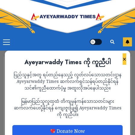
×
Ayeyarwaddy Times ကို ကူညီပါ
ပြည်သူနှင့်အတူ ရပ်တည်နေသည့် လွတ်လပ်သောသတင်းဌာန
Ayeyarwaddy Times ဆက်လက်ရှင်သန်ရပ်တည်နိုင်ရန်
သင်၏ကူညီထောက်ပံ့မှု အထူးလိုအပ်နေပါသည်။
မြန်မာပြည်သူလူထုထံ တိကျမှန်ကန်သောသတင်းများ
ဆက်လက်ပေးပို့နိုင်ရန် ကျေးဇူးပြု၍ Ayeyarwaddy Times
ကို ကူညီပါ။
နိုင်ငံတကာ
Donate Now