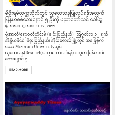
မီဇိုးရမ်တက္ကသိုလ်တွင် သုတေသနပြုလုပ်ရန်အတွက်
မြန်မာစစ်ဘေးရှောင် ၅ ဦးကို ပညာတော်သင် ခေါ်ယူ
ADMIN
AUGUST 12, 2022
ဗွီအာတီ/ဧရာဝတီတိုင်းမ် (ချင်းပြည်နယ်)၊ ဩဂုတ်လ ၁၂ ရက်
အိန္ဒိယနိုင်ငံ၊ မီဇိုးပြည်နယ်၊ အိုင်းဇောလ်မြို့တွင် အခြေစိုက်
သော Mizoram Universityတွင်
သုတေသန(Reseach)ပညာတော်သင်ရန်အတွက် မြန်မာစစ်
ဘေးရှောင် ၅...
READ MORE