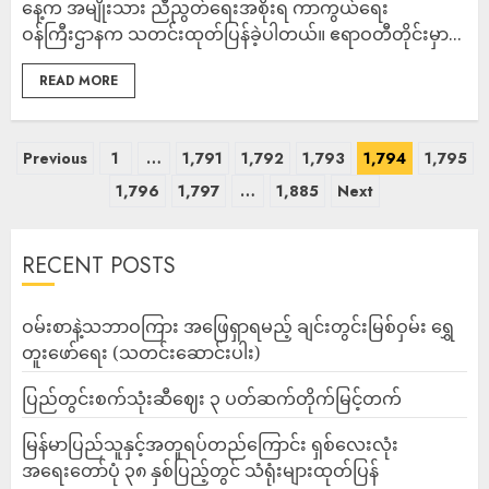
နေ့က အမျိုးသား ညီညွတ်ရေးအစိုးရ ကာကွယ်ရေး
ဝန်ကြီးဌာနက သတင်းထုတ်ပြန်ခဲ့ပါတယ်။ ဧရာဝတီတိုင်းမှာ...
READ MORE
Previous
1
…
1,791
1,792
1,793
1,794
1,795
1,796
1,797
…
1,885
Next
RECENT POSTS
ဝမ်းစာနဲ့သဘာဝကြား အဖြေရှာရမည့် ချင်းတွင်းမြစ်ဝှမ်း ရွှေ
တူးဖော်ရေး (သတင်းဆောင်းပါး)
ပြည်တွင်းစက်သုံးဆီဈေး ၃ ပတ်ဆက်တိုက်မြင့်တက်
မြန်မာပြည်သူနှင့်အတူရပ်တည်ကြောင်း ရှစ်လေးလုံး
အရေးတော်ပုံ ၃၈ နှစ်ပြည့်တွင် သံရုံးများထုတ်ပြန်