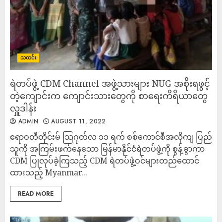
သတင်း
ရဲတပ်ဖွဲ့ CDM Channel အဖွဲ့သားများ NUG အစိုးရဖွင့်
တဲ့ကျောင်းက ကျောင်းသားတွေကို စာရေးကိရိယာတွေ
လှူဒါန်း
ADMIN
AUGUST 11, 2022
ဧရာဝတီတိုင်းမ် သြဂုတ်လ ၁၁ ရက် စစ်ကောင်စီအလိုကျ ပြည်
သူကို အကြမ်းဖက်နေသော မြန်မာနိုင်ငံရဲတပ်ဖွဲ့ကို စွန့်ခွာကာ
CDM ပြုလုပ်ခဲ့ကြသည့် CDM ရဲတပ်ဖွဲ့ဝင်များတည်ထောင်
ထားသည့် Myanmar...
READ MORE