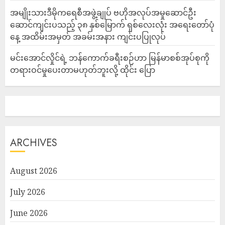
အမျိုးသားဒီမိုကရေစီအဖွဲ့ချုပ် ဗဟိုအလုပ်အမှုဆောင်ဦး
ဆောင်ကျင်းပသည့် ၃၈ နှစ်မြောက် ရှစ်လေးလုံး အရေးတော်ပုံ
နေ့ အထိမ်းအမှတ် အခမ်းအနား ကျင်းပပြုလုပ်
မင်းအောင်လှိုင်ရဲ့ ဘန်ကောက်ခရီးစဉ်ဟာ မြန်မာစစ်အုပ်စုကို
တရားဝင်မှုပေးတာမဟုတ်ဘူးလို့ ထိုင်း ပြော
ARCHIVES
August 2026
July 2026
June 2026