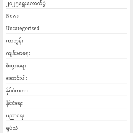
၂၀၂၅ရွေးကောက်ပွဲ
News
Uncategorized
ကာတွန်း
ကျန်းမာရေး
စီးပွားရေး
ဆောင်းပါး
နိုင်ငံတကာ
နိုင်ငံရေး
ပညာရေး
ရုပ်သံ