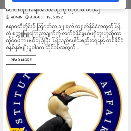
တရုတ်ရဲ့ ၁ နိုင်ငံ စနစ် ၂ မျိုးမူဝါဒနဲ့ ပြန်လည်
ပေါင်းစည်းရေးအစီအစဉ်ကို ထိုင်ဝမ် ပယ်ချ
ADMIN
AUGUST 12, 2022
ဧရာဝတီတိုင်းမ် သြဂုတ်လ ၁၂ ရက် တရုတ်နိုင်ငံကထုတ်ပြန်
တဲ့ စက္ကူဖြူကြေညာချက်ကို လက်ခံနိုင်ဖွယ်မရှိဘူးဟုဆိုကာ
ထိုင်ဝမ်က ပယ်ချ ခဲ့ပြီး ပြန်လည်ပေါင်းစည်းရေးနှင့် တစ်နိုင်ငံ
စနစ်နှစ်မျိုးမူဝါဒက ထိုင်ဝမ်အတွက်...
READ MORE
သတင်း