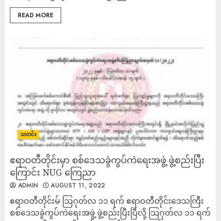
READ MORE
သတင်း
ဧရာဝတီတိုင်းမှာ စစ်ဒေသခွဲကွပ်ကဲရေးအဖွဲ့ ဖွဲ့စည်းပြီး
ကြောင်း NUG ကြေညာ
ADMIN
AUGUST 11, 2022
ဧရာဝတီတိုင်းမ် ဩဂုတ်လ ၁၁ ရက် ဧရာဝတီတိုင်းဒေသကြီး
စစ်ဒေသခွဲကွပ်ကဲရေးအဖွဲ့ ဖွဲ့စည်းပြီးပြီလို့ ဩဂုတ်လ ၁၁ ရက်