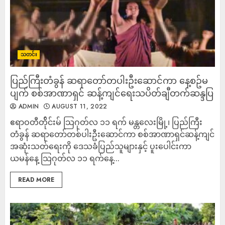
သတင်း
ပြည်ကြီးတံခွန် ဆရာတော်တပါးဦးဆောင်ကာ နေ့စဥ်မ
ပျက် စစ်အာဏာရှင် ဆန့်ကျင်ရေးသပိတ်ချီတက်ဆန္ဒပြ
ADMIN
AUGUST 11, 2022
ဧရာဝတီတ်ိုင်းမ် သြဂုတ်လ ၁၁ ရက် မန္တလေးမြို့၊ ပြည်ကြီး
တံခွန် ဆရာတော်တစ်ပါးဦးဆောင်ကာ စစ်အာဏာရှင်ဆန့်ကျင်
အဆုံးသတ်ရေးကို ဒေသခံပြည်သူများနှင့် ပူးပေါင်းကာ
ယမန်နေ့ သြဂုတ်လ ၁၁ ရက်နေ့...
READ MORE