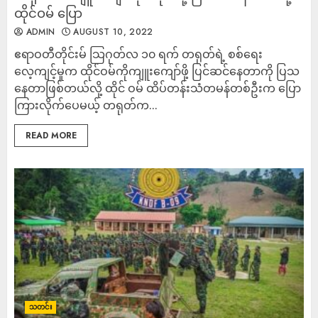
ထိုင်ဝမ် ပြော
ADMIN
AUGUST 10, 2022
ဧရာဝတီတိုင်းမ် သြဂုတ်လ ၁၀ ရက် တရုတ်ရဲ့ စစ်ရေး
လေ့ကျင့်မှုက ထိုင်ဝမ်ကိုကျူးကျော်ဖို့ ပြင်ဆင်နေတာကို ပြသ
နေတာဖြစ်တယ်လို့ ထိုင် ဝမ် ထိပ်တန်းသံတမန်တစ်ဦးက ပြော
ကြားလိုက်ပေမယ့် တရုတ်က...
READ MORE
သတင်း