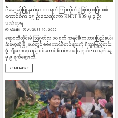
ဒီမော့ဆိုမြို့နယ်မှာ ၁၀ ရက်ကြာတိုက်ပွဲဖြစ်ပွားပြီး စစ်
ကောင်စီက ၁၅ ဦးသေဆုံးကာ KNDF B09 မှ ၃ ဦး
ဒဏ်ရာရ
ADMIN
AUGUST 10, 2022
ဧရာဝတီတိုင်းမ် သြဂုတ်လ ၁၀ ရက် ကရင်နီ(ကယား)ပြည်နယ်၊
ဒီးမော့ဆိုမြို့နယ်တွင် စစ်ကောင်စီတပ်များကို ရိက္ခာဖြည့်တင်း
ဖို့ကြိုးစားနေသည့် စစ်ကောင်စီတပ်အား သြဂုတ်လ ၁ ရက်နေ့
မှ ၉ ရက်နေ့အထိ...
READ MORE