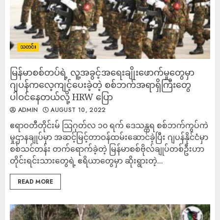
သတင်း
မြန်မာစစ်တပ်ရဲ့ လူ့အခွင့်အရေးချိုးဖောက်မှုတွေမှာ
ဂျပန်ကလေ့ကျင့်ပေးခဲ့တဲ့ စစ်ဘက်အရာရှိကြီးတွေ
ပါဝင်နေတယ်လို့ HRW ပြော
ADMIN
AUGUST 10, 2022
ဧရာဝတီတိုင်းမ် သြဂုတ်လ ၁၀ ရက် ဒေသန္တရ စစ်ဘက်ကွပ်ကဲ
မှုဌာနချုပ်မှာ အဆင့်မြင့်တာဝန်ထမ်းဆောင်ခဲ့ပြီး ဂျပန်နိုင်ငံမှာ
စစ်သင်တန်း တက်ရောက်ခဲ့တဲ့ မြန်မာစစ်ဗိုလ်ချုပ်တစ်ဦးဟာ
တိုင်းရင်းသားတွေရဲ့ ဧရိယာတွေမှာ ဆိုးရွားတဲ့...
READ MORE