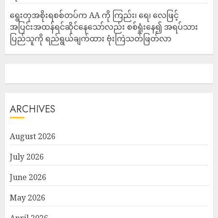
ရွေးတုအစိုးရစစ်တပ်က AA ကို ကြည်း၊ ရေ၊ လေဖြင့်
အပြင်းအထန်ရင်ဆိုင်နေသော်လည်း စစ်ရှုံးနေ၍ အရပ်သား
ပြည်သူကို ရည်ရွယ်ချက်ထား ဗုံးကြဲသတ်ဖြတ်လာ
ARCHIVES
August 2026
July 2026
June 2026
May 2026