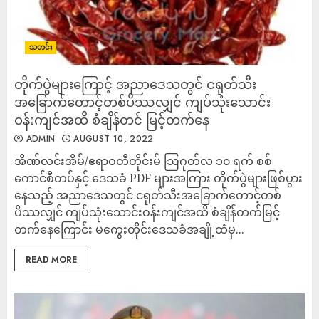
သတင်း
တိုက်ပွဲများကြောင့် အညာ​ဒေသတွင် ငရုတ်သီး
အခြောက်တောင့်တစ်ပိဿလျှင် ကျပ်သုံးသောင်း
ဝန်းကျင်အထိ စံချိန်တင် မြင့်တက်နေ
ADMIN
AUGUST 10, 2022
အိဏ်လင်းအိမ်/ဧရာဝတီတိုင်းမ် ဩဂုတ်လ ၁၀ ရက် စစ်
ကောင်စီတပ်နှင့် ဒေသခံ PDF များအကြား တိုက်ပွဲများဖြစ်ပွား
နေသည့် အညာဒေသတွင် ငရုတ်သီးအခြောက်တောင့်တစ်
ပိဿလျှင် ကျပ်သုံးသောင်းဝန်းကျင်အထိ စံချိန်တက်မြင့်
တက်နေကြောင်း မကွေးတိုင်း​ဒေသခံအချို့ထံမှ...
READ MORE