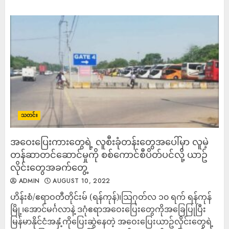
သတင်း
အဝေးပြေးကားတွေရဲ့ လူစီးခုံတန်းတွေအပေါ်မှာ လူမဲ့
တန်ဆာတင်ဆောင်မှုကို စစ်ကောင်စီပိတ်ပင်လို့ ယာဥ်
လိုင်းတွေအခက်တွေ့
ADMIN
AUGUST 10, 2022
ဟိန်းစံ/ဧရာဝတီတိုင်းမ် (ရန်ကုန်)၊သြဂုတ်လ ၁၀ ရက် ရန်ကုန်
မြို့၊အောင်မင်္ဂလာနဲ့ ဒဂုံဧရာအဝေးပြေးတွေကိုအခြေပြုပြီး
မြန်မာနိုင်ငံအနှံ့ကိုပြေးဆွဲနေတဲ့ အဝေးပြေးယာဥ်လိုင်းတွေရဲ့