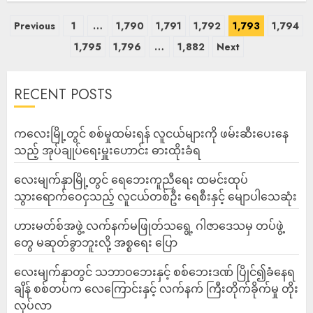
Previous
1
…
1,790
1,791
1,792
1,793
1,794
1,795
1,796
…
1,882
Next
RECENT POSTS
ကလေးမြို့တွင် စစ်မှုထမ်းရန် လူငယ်များကို ဖမ်းဆီးပေးနေ
သည့် အုပ်ချုပ်ရေးမှူးဟောင်း ဓားထိုးခံရ
လေးမျက်နှာမြို့တွင် ရေဘေးကူညီရေး ထမင်းထုပ်
သွားရောက်ဝေငှသည့် လူငယ်တစ်ဦး ရေစီးနှင့် မျောပါသေဆုံး
ဟားမတ်စ်အဖွဲ့ လက်နက်မဖြုတ်သရွေ့ ဂါဇာဒေသမှ တပ်ဖွဲ့
တွေ မဆုတ်ခွာဘူးလို့ အစ္စရေး ပြော
‎လေးမျက်နှာတွင် သဘာဝဘေးနှင့် စစ်ဘေးဒဏ် ပြိုင်၍ခံနေရ
ချိန် စစ်တပ်က လေကြောင်းနှင့် လက်နက် ကြီးတိုက်ခိုက်မှု တိုး
လုပ်လာ