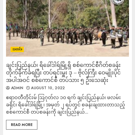
သတင်း
ချင်းပြည်နယ်၊ ရိခေါ်ဒါရ်မြို့ရှိ စစ်ကောင်စီဂိတ်စခန်း
တိုက်ခိုက်ခံရ​​ပြီး တပ်ရင်းမှူး ဒု – ဗိုလ်ကြီး ဝေမျိုးပိုင်
အပါအဝင် စစ်ကောင်စီ တပ်သား ၅ ဦးသေဆုံး
ADMIN
AUGUST 10, 2022
ဧရာဝတီတိုင်းမ် ဩဂုတ်လ ၁၀ ရက် ချင်းပြည်နယ်၊ ဖလမ်း
ခရိုင်၊ ရိခေါ်ဒါရ်မြို့၊ အမှတ် ၂ ရပ်တွင် စခန်းချထားတာသည့်
စစ်ကောင်စီ တပ်စခန်းကို ချင်းပြည်နယ်...
READ MORE