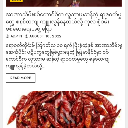
အာဏာသိမ်းစစ်ကောင်စီက လူသားမဆန်တဲ့ ရာဇဝတ်မှု
တွေ စနစ်တကျ ကျူးလွန်နေတယ်လို့ ကုလ စုံစမ်း
စစ်ဆေးရေးအဖွဲ့ ပြော
ADMIN
AUGUST 10, 2022
ဧရာဝတီတိုင်းမ် သြဂုတ်လ ၁၀ ရက် ပြီးခဲ့တဲ့နှစ် အာဏာသိမ်းမှု
နောက်ပိုင်း ပဋိပက္ခတွေဖြစ်ပွားနေတဲ့ မြန်မာနိုင်ငံမှာ စစ်
ကောင်စီက လူသားမ ဆန်တဲ့ ရာဇဝတ်မှုတွေ စနစ်တကျ
ကျူးလွန်ခဲ့တယ်လို့...
READ MORE