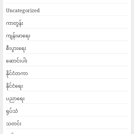
Uncategorized
ကာတွန်း
ကျန်းမာရေး
စီးပွားရေး
ဆောင်းပါး
နိုင်ငံတကာ
နိုင်ငံရေး
ပညာရေး
ရုပ်သံ
သတင်း