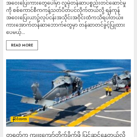
အဝေးပြေးကားတွေပေါ်မှာ လူမဲ့တန်ဆာပစ္စည်းတင်ဆောင်မှု
ကို စစ်ကောင်စီကကန့်သတ်ပိတ်ပင်လိုက်တယ်လို့ ရန်ကုန်
အဝေးပြေးယာဥ်လုပ်ငန်းအသိုင်းအဝိုင်းထံကသိရပါတယ်။
ကားအောက်တန်ဆာဘောက်တွေမှာ တန်ဆာတင်ခွင့်ပြုထား
ပေမယ့်...
READ MORE
နိုင်ငံတကာ
တရုတ်က ကျူးကျော်တိုက်ခိုက်ဖို့ ပြင်ဆင်နေတယ်လို့