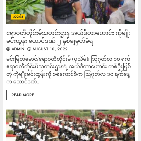
သတင်း
ဧရာဝတီတိုင်းမ်သတင်းဌာန အယ်ဒီတာဟောင်း ကိုမျိုး
မင်းထွန်း ထောင်ဒဏ် ၂ နှစ်ချမှတ်ခံရ
ADMIN
AUGUST 10, 2022
မင်းမြတ်မောင်/ဧရာဝတီတိုင်းမ် (ပုသိမ်)၊ ဩဂုတ်လ ၁၀ ရက်
ဧရာဝတီတိုင်းမ်သတင်းဌာနရဲ့ အယ်ဒီတာဟောင်း တစ်ဦးဖြစ်
တဲ့ ကိုမျိုးမင်းထွန်းကို စစ်ကောင်စီက ဩဂုတ်လ ၁၀ ရက်နေ့
က ထောင်ဒဏ်...
READ MORE