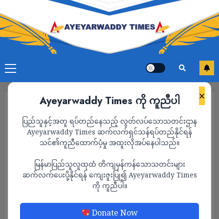
×
Ayeyarwaddy Times ကို ကူညီပါ
ပြည်သူနှင့်အတူ ရပ်တည်နေသည့် လွတ်လပ်သောသတင်းဌာန
Ayeyarwaddy Times ဆက်လက်ရှင်သန်ရပ်တည်နိုင်ရန်
သင်၏ကူညီထောက်ပံ့မှု အထူးလိုအပ်နေပါသည်။
မြန်မာပြည်သူလူထုထံ တိကျမှန်ကန်သောသတင်းများ
ဆက်လက်ပေးပို့နိုင်ရန် ကျေးဇူးပြု၍ Ayeyarwaddy Times
ကို ကူညီပါ။
သတင်း
Donate Now