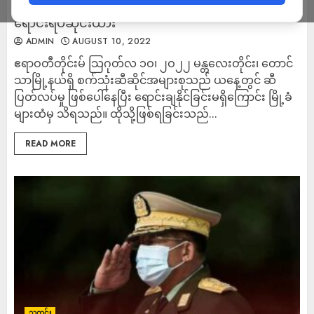
တောင်သာမြို့က စက်သုံးဆီဆိုင်အများစု ယနေ့ အ
ရောင်းရပ်ဆိုင်းထား
ADMIN
AUGUST 10, 2022
ဧရာဝတီတိုင်းမ် သြဂုတ်လ ၁ဝ၊ ၂ဝ၂၂ မန္တလေးတိုင်း၊ တောင်
သာမြို့နယ်ရှိ စက်သုံးဆီဆိုင်အများစုသည် ယနေ့တွင် ဆီ
ပြတ်လပ်မှု ဖြစ်ပေါ်နေပြီး ရောင်းချနိုင်ခြင်းမရှိကြောင်း မြို့ခံ
များထံမှ သိရသည်။ ထိုသို့ဖြစ်ရခြင်းသည်...
READ MORE
သတင်း