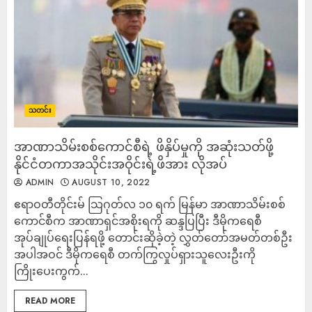
သတင်း
အာဏာသိမ်းစစ်ကောင်စီရဲ့ ဖိနှိပ်မှုကို အဆုံးသတ်ဖို့
နိုင်ငံတကာအသိုင်းအဝိုင်းရဲ့ဖိအား လိုအပ်
ADMIN
AUGUST 10, 2022
ဧရာဝတီတိုင်းမ် သြဂုတ်လ ၁၀ ရက် မြန်မာ အာဏာသိမ်းစစ်
ကောင်စီက အာဏာရှင်အစိုးရကို ဆန္ဒပြပြီး ဒီမိုကရေစီ
အုပ်ချုပ်ရေးပြန်ရဖို့ တောင်းဆိုခဲ့တဲ့ လွှတ်တော်အမတ်တစ်ဦး
အပါအဝင် ဒီမိုကရေစီ တက်ကြွလှုပ်ရှားသူလေးဦးကို
ကြိုးပေးကွက်...
READ MORE