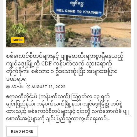
သတင်း
စစ်ကောင်စီတပ်များနှင့် ပျူစောထီးများစွာရှိနေသည့်
ကျင်ဒွေးမြို့ကို CDF ကန်ပက်လက် သွားရောက်
တိုက်ခိုက်၊ စစ်သား ၁ ဦးသေဆုံးပြီး အများအပြား
ဒဏ်ရာရ
ADMIN
AUGUST 13, 2022
ဧရာဝတီတိုင်းမ် (ကန်ပက်လက်) သြဂုတ်လ ၁၃ ရက်
ချင်းပြည်နယ်၊ ကန်ပက်လက်မြို့နယ်၊ ကျင်ဒွေးမြို၌ တပ်စွဲ
ထားသည့် စစ်ကောင်စီတပ်များနှင့် ၎င်းတို့ လက်အောက်ခံ ပျူ
စောထီးအဖွဲ့များကို ချင်းပြည်သူ့ကာကွယ်ရေးတပ်...
READ MORE