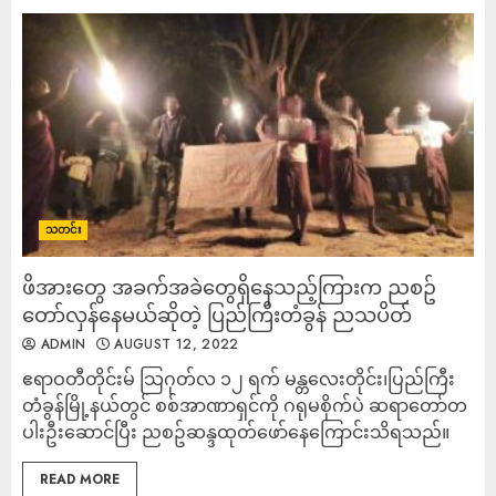
သတင်း
ဖိအားတွေ အခက်အခဲတွေရှိနေသည့်ကြားက ညစဥ်​
တော်လှန်နေမယ်ဆိုတဲ့ ပြည်ကြီးတံခွန် ညသပိတ်
ADMIN
AUGUST 12, 2022
ဧရာဝတီတိုင်းမ် သြဂုတ်လ ၁၂ ရက် မန္တလေးတိုင်း၊ပြည်ကြီး
တံခွန်မြို့နယ်တွင် စစ်အာဏာရှင်ကို ဂရုမစိုက်ပဲ ဆရာတော်တ
ပါးဦးဆောင်ပြီး ညစဥ်ဆန္ဒထုတ်ဖော်နေကြောင်းသိရသည်။
READ MORE