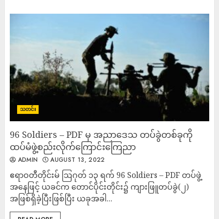
သတင်း
96 Soldiers – PDF မှ အညာဒေသ တပ်ခွဲတစ်ခုကို
ထပ်မံဖွဲ့စည်းလိုက်ကြောင်းကြေညာ
ADMIN
AUGUST 13, 2022
ဧရာဝတီတိုင်းမ် ဩဂုတ် ၁၃ ရက် 96 Soldiers – PDF တပ်ဖွဲ့
အနေဖြင့် ယခင်က တောင်ပိုင်းတိုင်း၌ ကျားဖြူတပ်ခွဲ(၂)
အဖြစ်ရှိခဲ့ပြီးဖြစ်ပြီး ယခုအခါ...