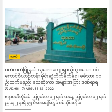
သတင်း
ဝက်လက်မြို့နယ် လှတောကျေးရွာသို့သွားသော စစ်
ကောင်စီယာဉ်တန်း မိုင်းဆွဲတိုက်ခိုက်ခံရ၊ စစ်သား ၁၀
ဦးထက်မနည်း သေဆုံးကာ အများအပြား ဒဏ်ရာရ
ADMIN
AUGUST 12, 2022
ဧရာဝတီတိုင်းမ် ဩဂုတ်လ ၁၂ ရက် ယနေ့ ဩဂုတ်လ ၁၂ ရက်
ညနေ ၂ နာရီ ၄၅ မိနစ်အချိန်တွင် စစ်ကိုင်းတိုင်း၊...