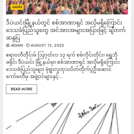
သတင်း
ဒီပဲယင်းမြိို့နယ်တွင် စစ်အာဏာရှင် အလိုမရှိကြောင်း
ဒေသခံပြည်သူတွေ အင်အားအများအပြားဖြင့် ချီတက်
ဆန္ဒပြ
ADMIN
AUGUST 13, 2022
ဧရာဝတီတ်ိုင်းမ် သြဂုတ်လ ၁၃ ရက် စစ်ကိုင်းတိုင်း၊ ရွှေဘို
ခရိုင်၊ ဒီပဲယင်း မြို့နယ်မှာ စစ်အာဏာရှင် အလိုမရှိကြောင်း
ဒေသခံပြည်သူများ မုံရွာလူထုသပိတ်တိုက်ပွဲဦးဆောင်
ကော်မတီမှ အဖွဲ့ဝင်များနှင့်...
READ MORE