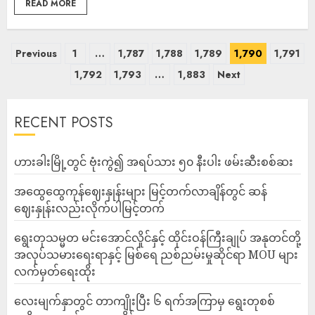
READ MORE
Previous
1
…
1,787
1,788
1,789
1,790
1,791
1,792
1,793
…
1,883
Next
RECENT POSTS
ဟားခါးမြို့တွင် ဗုံးကွဲ၍ အရပ်သား ၅၀ နီးပါး ဖမ်းဆီးစစ်ဆး
အထွေထွေကုန်ဈေးနှုန်းများ မြင့်တက်လာချိန်တွင် ဆန်
ဈေးနှုန်းလည်းလိုက်ပါမြင့်တက်
ရွေးတုသမ္မတ မင်းအောင်လှိုင်နှင့် ထိုင်းဝန်ကြီးချုပ် အနုတင်တို့
အလုပ်သမားရေးရာနှင့် မြစ်ရေ ညစ်ညမ်းမှုဆိုင်ရာ MOU များ
လက်မှတ်ရေးထိုး
လေးမျက်နှာတွင် တာကျိုးပြီး ၆ ရက်အကြာမှ ရွေးတုစစ်