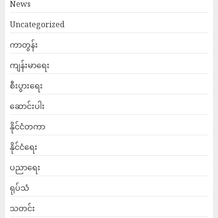
News
Uncategorized
ကာတွန်း
ကျန်းမာရေး
စီးပွားရေး
ဆောင်းပါး
နိုင်ငံတကာ
နိုင်ငံရေး
ပညာရေး
ရုပ်သံ
သတင်း