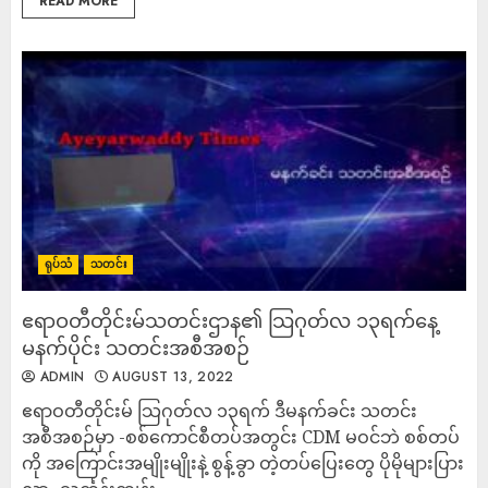
READ MORE
ရုပ်သံ
သတင်း
ဧရာဝတီတိုင်းမ်သတင်းဌာန၏ သြဂုတ်လ ၁၃ရက်နေ့
မနက်ပိုင်း သတင်းအစီအစဉ်
ADMIN
AUGUST 13, 2022
ဧရာဝတီတိုင်းမ် သြဂုတ်လ ၁၃ရက် ဒီမနက်ခင်း သတင်း
အစီအစဉ်မှာ -စစ်ကောင်စီတပ်အတွင်း CDM မဝင်ဘဲ စစ်တပ်
ကို အကြောင်းအမျိုးမျိုးနဲ့ စွန့်ခွာ တဲ့တပ်ပြေးတွေ ပိုမိုများပြား