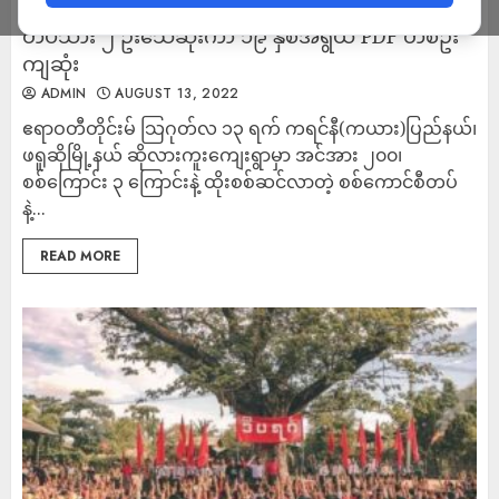
ဖရူဆိုမြို့နယ် ဆိုလျားကူးတိုက်ပွဲအတွင်း စစ်ကောင်စီ
တပ်သား ၂ ဦးသေဆုံးကာ ၁၉ နှစ်အရွယ် PDF တစ်ဦး
ကျဆုံး
ADMIN
AUGUST 13, 2022
ဧရာဝတီတိုင်းမ် သြဂုတ်လ ၁၃ ရက် ကရင်နီ(ကယား)ပြည်နယ်၊
ဖရူဆိုမြို့နယ် ဆိုလားကူးကျေးရွာမှာ အင်အား ၂၀၀၊
စစ်ကြောင်း ၃ ကြောင်းနဲ့ ထိုးစစ်ဆင်လာတဲ့ စစ်ကောင်စီတပ်
နဲ့...
READ MORE