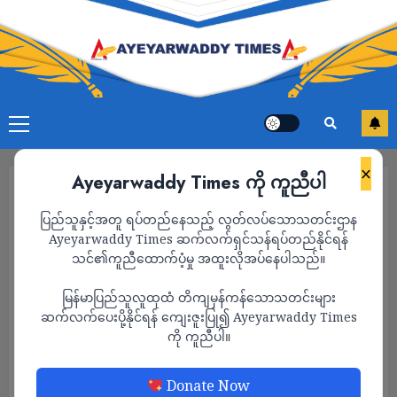
×
Ayeyarwaddy Times ကို ကူညီပါ
ပြည်သူနှင့်အတူ ရပ်တည်နေသည့် လွတ်လပ်သောသတင်းဌာန
Ayeyarwaddy Times ဆက်လက်ရှင်သန်ရပ်တည်နိုင်ရန်
သင်၏ကူညီထောက်ပံ့မှု အထူးလိုအပ်နေပါသည်။
မြန်မာပြည်သူလူထုထံ တိကျမှန်ကန်သောသတင်းများ
ဆက်လက်ပေးပို့နိုင်ရန် ကျေးဇူးပြု၍ Ayeyarwaddy Times
ကို ကူညီပါ။
သတင်း
Donate Now