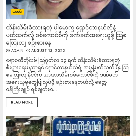
သတင်း
ထိန်းသိမ်းခံထားရတဲ့ ပါမောက္ခ ရှောင်တာနယ်လ်နဲ့
ပတ်သက်လို့ စစ်ကောင်စီကို ဒဏ်ခတ်အရေးယူဖို့ သြစ
တြေးလျ စဉ်းစားနေ
ADMIN
AUGUST 13, 2022
ဧရာဝတီတိုင်းမ် သြဂုတ်လ ၁၃ ရက် ထိန်းသိမ်းခံထားရတဲ့
စီးပွားရေးပညာရှင် ရှောင်တာနယ်လ်ရဲ့ အမှုနဲ့ပတ်သက်ပြီး သြ
စတြေးလျနိုင်ငံက အာဏာသိမ်းစစ်ကောင်စီကို ဒဏ်ခတ်
အရေးယူမှုတွေပြုလုပ်ဖို့ စဉ်းစားနေတယ်လို့ ခေတ္တ
ဝန်ကြီးချုပ် ရစ်ချတ်မာ...
READ MORE