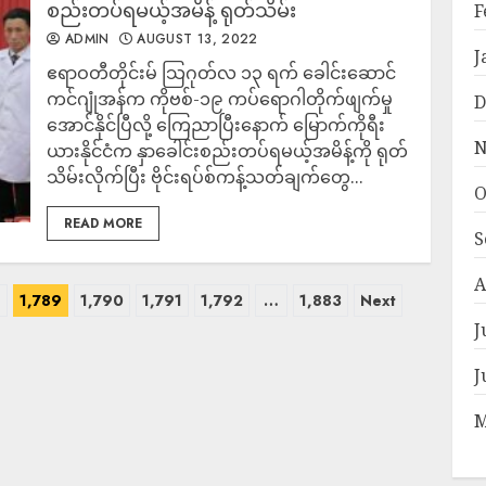
စည်းတပ်ရမယ့်အမိန့် ရုတ်သိမ်း
F
ADMIN
AUGUST 13, 2022
J
ဧရာဝတီတိုင်းမ် သြဂုတ်လ ၁၃ ရက် ခေါင်းဆောင်
ကင်ဂျုံအန်က ကိုဗစ်-၁၉ ကပ်ရောဂါတိုက်ဖျက်မှု
D
အောင်နိုင်ပြီလို့ ကြေညာပြီးနောက် မြောက်ကိုရီး
N
ယားနိုင်ငံက နှာခေါင်းစည်းတပ်ရမယ့်အမိန့်ကို ရုတ်
သိမ်းလိုက်ပြီး ဗိုင်းရပ်စ်ကန့်သတ်ချက်တွေ...
O
READ MORE
S
A
8
1,789
1,790
1,791
1,792
…
1,883
Next
J
J
M