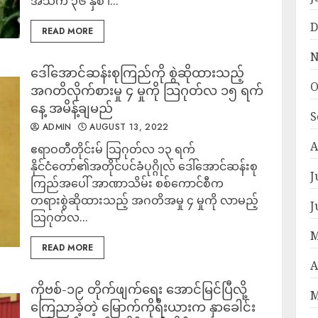
အသက် ၃၆ နှစ် ၊...
D
READ MORE
N
ဒေါ်အောင်ဆန်းစုကြည်ကို စွဲဆိုထားသည့်
O
အဂတိလိုက်စားမှု ၄ မှုကို သြဂုတ်လ ၁၅ ရက်
နေ့ အမိန့်ချမည်
S
ADMIN
AUGUST 13, 2022
A
ဧရာဝတီတိုင်းမ် သြဂုတ်လ ၁၃ ရက်
နိုင်ငံတော်၏အတိုင်ပင်ခံပုဂ္ဂိုလ် ဒေါ်အောင်ဆန်းစု
J
ကြည်အပေါ် အာဏာသိမ်း စစ်ကောင်စီက
တရားစွဲဆိုထားသည့် အဂတိအမှု ၄ မှုကို လာမည့်
J
သြဂုတ်လ...
M
READ MORE
A
ကိုဗစ်-၁၉ တိုက်ဖျက်ရေး အောင်မြင်ပြီလို့
M
ကြေညာခဲ့တဲ့ မြောက်ကိုရီးယားက နှာခေါင်း