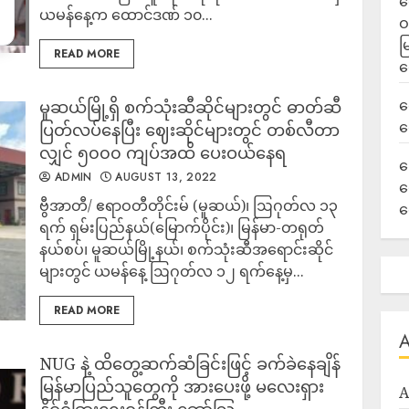
ရ
ယမန်နေ့က ထောင်ဒဏ် ၁၀...
ဝ
မ
READ MORE
ရ
လ
မူဆယ်မြို့ရှိ စက်သုံးဆီဆိုင်များတွင် ဓာတ်ဆီ
ရ
ပြတ်လပ်နေပြီး ဈေးဆိုင်များတွင် တစ်လီတာ
လျှင် ၅၀၀၀ ကျပ်အထိ ပေးဝယ်နေရ​
ခ
ADMIN
AUGUST 13, 2022
ဟ
ဗွီအာတီ/ ဧရာဝတီတိုင်းမ် (မူဆယ်)၊ ဩဂုတ်လ ၁၃
က
ရက် ရှမ်းပြည်နယ်(မြောက်ပိုင်း)၊ မြန်မာ-တရုတ်
နယ်စပ်၊ မူဆယ်မြို့နယ်၊ စက်သုံးဆီအရောင်းဆိုင်
များတွင် ယမန်နေ့ ဩဂုတ်လ ၁၂ ရက်နေ့မှ...
READ MORE
NUG နဲ့ ထိတွေ့ဆက်ဆံခြင်းဖြင့် ခက်ခဲနေချိန်
မြန်မာပြည်သူတွေကို အားပေးဖို့ မလေးရှား
A