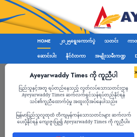
HOME
၂၀၂၅ရွေးကောက်ပွဲ
သတင်း
ကာတွ
ဆောင်းပါး
နိုင်ငံတကာ
အမျိုးသမီးကဏ္ဍ
Ayeyarwaddy Times ကို ကူညီပါ
ပြည်သူနှင့်အတူ ရပ်တည်နေသည့် လွတ်လပ်သောသတင်းဌာန
Ayeyarwaddy Times ဆက်လက်ရှင်သန်ရပ်တည်နိုင်ရန်
သင်၏ကူညီထောက်ပံ့မှု အထူးလိုအပ်နေပါသည်။
မြန်မာပြည်သူလူထုထံ တိကျမှန်ကန်သောသတင်းများ ဆက်လက်
ပေးပို့နိုင်ရန် ကျေးဇူးပြု၍ Ayeyarwaddy Times ကို ကူညီပါ။