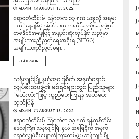
နိုင်ငံခြားရေးဝန်ကြီး ဆော်သြ
J
ADMIN
AUGUST 13, 2022
ဧရာဝတီတိုင်းမ် သြဂုတ်လ ၁၃ ရက် ယခုလို အရမ်း
J
ခက်ခဲနေချိန်မှာ နိုင်ငံတကာအသိုင်းအဝိုင်း အဖွဲ့ဝင်
တစ်နိုင်ငံအနေဖြင့် အနည်းဆုံးလုပ်နိုင် သည်မှာ
M
အမျိုးသားညီညွတ်ရေးအစိုးရ (NUGG) ၊
A
အမျိုးသားညီညွတ်ရေး...
M
READ MORE
F
သန်လျင်မြို့နယ်အခြေစိုက် အနက်ရောင်
J
လျှပ်စီးတပ်ဖွဲ့၏ မစ်ရှင်များတွင် ပြည်သူများ
“မသုံးလုံး”ဖြင့် ကူညီပေးကြရန် အသိပေး
D
ထုတ်ပြန်
ADMIN
AUGUST 13, 2022
N
ဧရာဝတီတိုင်းမ် ဩဂုတ်လ ၁၃ ရက် ရန်ကုန်တိုင်း
O
ဒေသကြီး၊ သန်လျင်မြို့နယ် အခြေစိုက် အနက်
ရောင်လျှပ်စီးပျောက်ကြားတပ်ဖွဲ့မှ သန်လျင်မြို့
S