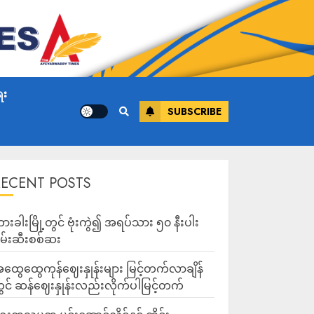
ေး
SUBSCRIBE
RECENT POSTS
ားခါးမြို့တွင် ဗုံးကွဲ၍ အရပ်သား ၅၀ နီးပါး
မ်းဆီးစစ်ဆး
ထွေထွေကုန်ဈေးနှုန်းများ မြင့်တက်လာချိန်
ွင် ဆန်ဈေးနှုန်းလည်းလိုက်ပါမြင့်တက်