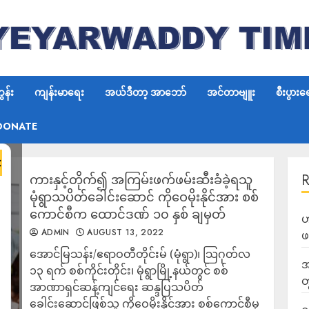
န်း
ကျန်းမာရေး
အယ်ဒီတာ့ အာဘော်
အင်တာဗျူး
စီးပွားရ
DONATE
×
ကားနှင့်တိုက်၍ အကြမ်းဖက်ဖမ်းဆီးခံခဲ့ရသူ
မုံရွာသပိတ်ခေါင်းဆောင် ကိုဝေမိုးနိုင်အား စစ်
ကောင်စီက ထောင်ဒဏ် ၁၀ နှစ် ချမှတ်
ဟ
ADMIN
AUGUST 13, 2022
ဖ
အောင်မြသန်း/ဧရာဝတီတိုင်းမ် (မုံရွာ)၊ သြဂုတ်လ
အ
၁၃ ရက် စစ်ကိုင်းတိုင်း၊ မုံရွာမြို့နယ်တွင် စစ်
တ
အာဏာရှင်ဆန့်ကျင်ရေး ဆန္ဒပြသပိတ်
ခေါင်းဆောင်ဖြစ်သူ ကိုဝေမိုးနိုင်အား စစ်ကောင်စီမှ