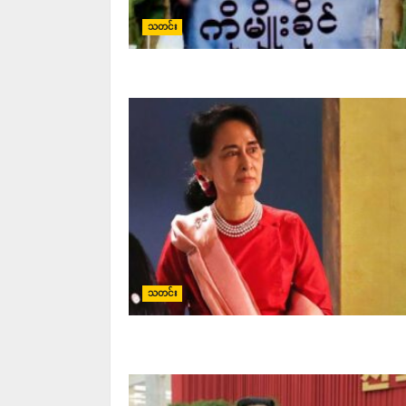
သတင်း
သတင်း