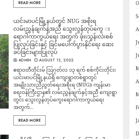
O
READ MORE
S
ယင်းမာပင်မြို့နယ်တွင် NUG အစိုးရ
လမ်းညွှန်ချက်နဲ့အညီ သွေးလွန်တုပ်​ကွေ း​
A
ရောဂါကာကွယ်​ရေး အတွက် ဖုံး၊သွန်၊လဲ၊စစ်
J
ပြုလုပ်ခြင်းနှင့် ခြင်မ​ပေါက်ပွားနိုင်​ရေး ဆေး
ခပ်ခြင်းများပြုလုပ်
J
ADMIN
AUGUST 13, 2022
M
ဧရာဝတီတိုင်းမ် သြဂုတ်လ ၁၃ ရက် စစ်ကိုင်းတိုင်း​၊
ယင်းမာပင်မြို့နယ်ရှိ ​ကျေးရွာတစ်ရွာတွင်
A
အမျိုးသားညီညွတ်​ရေးအစိုးရ (NUG)၊ ကျန်းမာ​
ရေးဝန်ကြီးဌာန၏ လမ်းညွှန်ချက်နှင့်အညီ ​ကျေးရွာ
M
တွင်း ​သွေးလွန်တုပ်​ကွေး​ရောဂါကာကွယ်​ရေး
အတွက်...
F
J
READ MORE
D