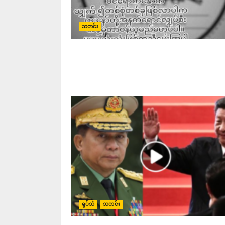
သတင်း
ရုပ်သံ
သတင်း