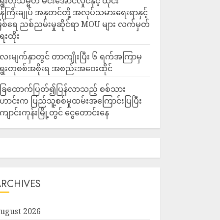
ွေးတုသမ္မတ မင်းအောင်လှိုင်နှင့် ထိုင်း
န်ကြီးချုပ် အနုတင်တို့ အလုပ်သမားရေးရာနှင့်
ြစ်ရေ ညစ်ညမ်းမှုဆိုင်ရာ MOU များ လက်မှတ်
ေးထိုး
ေးမျက်နှာတွင် တာကျိုးပြီး ၆ ရက်အကြာမှ
ွေးတုစစ်အစိုးရ အစည်းအဝေးထိုင်
ြေထောက်ပြတ်၍ပြန်လာသည့် စစ်သား
ောင်းက ပြည်သူ့စစ်မှုထမ်းအကြောင်းပြပြီး
ျောင်းကုန်းမြို့တွင် ငွေတောင်းနေ
ARCHIVES
ugust 2026