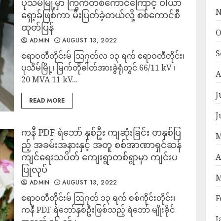
ပုသိမ်မြို့မှာ ကြွက်တစ်​ကောင်​ကြောင့် ဝါယာ
N
ရှော့ခ်ဖြစ်ကာ မီးပြတ်ခဲ့တယ်လို့ စစ်ကောင်စီ
ထုတ်ပြန်
O
ADMIN
AUGUST 13, 2022
S
ဧရာဝတီတိုင်းမ် သြဂုတ်လ ၁၃ ရက် ဧရာဝတီတိုင်း၊
ပုသိမ်မြို့၊ မြက်တိုဓါတ်အားခွဲရုံတွင် 66/11 kV ၊
A
20 MVA 11 kV...
J
READ MORE
J
ကနီ PDF ရဲဘော် နှစ်ဦး ကျဆုံးခြင်း တနှစ်ပြ
M
ည့် အခမ်းအနားနှင့် အတူ စစ်အာဏာရှင်ဆန်
ကျင်ရေးသပိတ် ကျေးရွာတစ်ရွာမှာ ကျင်းပ
A
ပြုလုပ်
M
ADMIN
AUGUST 13, 2022
ဧရာဝတီတ်ိုင်းမ် ဩဂုတ် ၁၃ ရက် စစ်ကိုင်းတိုင်း၊
F
ကနီ PDF ရဲဘော်နှစ်ဦးဖြစ်သည့် ရဲဘော် မျိုးခိုင်
J