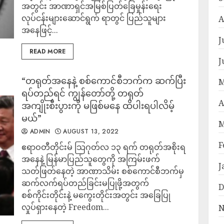
အတွင်း အာဏာရှင်အမြစ်ပြတ်ခြေမှုန်းရေး
လုပ်ငန်းများဆောင်ရွက် ရာတွင် ပြည်သူများ
A
အနေဖြင့်...
J
READ MORE
J
“တရုတ်အနေနဲ့ စစ်ကောင်စီဘက်က ဆက်ပြီး
M
ရပ်တည်ရင် ကျွန်တော်တို့ တရုတ်
A
အကျိုးစီးပွားကို မဖြစ်မနေ ထိပါးရပါလိမ့်
မယ်”
M
ADMIN
AUGUST 13, 2022
F
ဧရာဝတီတိုင်းမ် သြဂုတ်လ ၁၃ ရက် တရုတ်အစိုးရ
အနေနဲ့ မြန်မာပြည်သူတွေကို အကြမ်းဖက်
J
သတ်ဖြတ်နေတဲ့ အာဏာသိမ်း စစ်ကောင်စီဘက်မှ
ဆက်လက်ရပ်တည်ခြင်းမပြုဖို့အတွက်
D
စစ်ကိုင်းတိုင်းနဲ့ မကွေးတိုင်းအတွင်း အခြေပြု
လှုပ်ရှားနေတဲ့ Freedom...
N