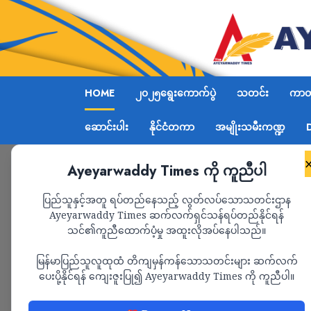
HOME
၂၀၂၅ရွေးကောက်ပွဲ
သတင်း
ကာတွ
ဆောင်းပါး
နိုင်ငံတကာ
အမျိုးသမီးကဏ္ဍ
Ayeyarwaddy Times ကို ကူညီပါ
ပြည်သူနှင့်အတူ ရပ်တည်နေသည့် လွတ်လပ်သောသတင်းဌာန
Ayeyarwaddy Times ဆက်လက်ရှင်သန်ရပ်တည်နိုင်ရန်
သင်၏ကူညီထောက်ပံ့မှု အထူးလိုအပ်နေပါသည်။
မြန်မာပြည်သူလူထုထံ တိကျမှန်ကန်သောသတင်းများ ဆက်လက်
ပေးပို့နိုင်ရန် ကျေးဇူးပြု၍ Ayeyarwaddy Times ကို ကူညီပါ။