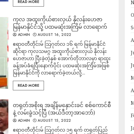
READ MORE
N
O
ကုလ အထူးကိုယ်စားလှယ် နိုလန်းဟေဇာ
မြန်မာနိုင်ငံသို့ ပထမဆုံးအကြိမ် လာရောက်
S
ADMIN
AUGUST 16, 2022
A
ဧရာဝတီတိုင်းမ် သြဂုတ်လ ၁၆ ရက် မြန်မာနိုင်ငံ
ဆိုင်ရာ ကုလသမဂ္ဂ အထူးကိုယ်စားလှယ် နိုလန်း
J
ဟေဇာဟာ ပြီးခဲ့တဲ့နှစ် အောက်တိုဘာလမှာ ရာထူး
J
ခန့်အပ်ခံရပြီးနောက်ပိုင်း ပထမဆုံးအကြိမ်အဖြစ်
မြန်မာနိုင်ငံကို လာရောက်ခဲ့တယ်လို့...
M
READ MORE
A
M
တရုတ်အစိုးရ အချိန်မနှောင်းခင် စစ်ကောင်စီ
နဲ့ လမ်းခွဲသင့်ပြီ (အယ်ဒီတာ့အာဘော်)
F
ADMIN
AUGUST 15, 2022
J
ဧရာဝတီတိုင်းမ် သြဂုတ်လ ၁၅ ရက် တရုတ်ပြည်