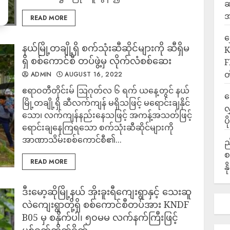
ဆ
အ
READ MORE
‎
နယ်မြို့တချို့ရှိ စက်သုံးဆီဆိုင်များကို ဆီရှိမ
K
ရှိ စစ်ကောင်စီ တပ်ဖွဲ့မှ လိုက်လံစစ်ဆေး
F
တ
ADMIN
AUGUST 16, 2022
ဧရာဝတီတိုင်းမ် သြဂုတ်လ ၆ ရက် ယနေ့တွင် နယ်
ဒ
မြို့တချို့ရှိ ဆီလက်ကျန် မရှိသဖြင့် မရောင်းချနိုင်
လ
သော၊ လက်ကျန်နည်းနေသဖြင့် အကန့်အသတ်ဖြင့်
ပ
ရောင်းချနေကြရသော စက်သုံးဆီဆိုင်များကို
အာဏာသိမ်းစစ်ကောင်စီ၏...
ည
စ
READ MORE
န
ဒီးမော့ဆိုမြို့နယ် အိုးခူးရီကျေးရွာနှင့် သေးဆူ
လဲကျေးရွာတို့ရှိ စစ်ကောင်စီတပ်အား KNDF
B05 မှ စနိုက်ပါ၊ ၅၀မမ လက်နက်ကြီးဖြင့်