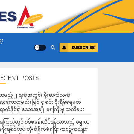
ေး
SUBSCRIBE
RECENT POSTS
ာမည့် ၂ ရက်အတွင်း မိုးဆက်လက်
ားကောင်းမည်၊ မြစ် ၄ စင်း စိုးရိမ်ရေမှတ်
ောက်နိုင်၍ ဒေသအချို့ ရေကြီးမှု သတိပေး
ေကြည်တွင် စစ်စခန်းထိုင်ရန်လာသည့် ရွေးတု
စိုးရစစ်တပ် တိုက်ခိုက်ခံရပြီး ကစဉ့်ကလျား