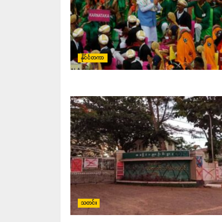
နိုင်ငံတကာ
သတင်း