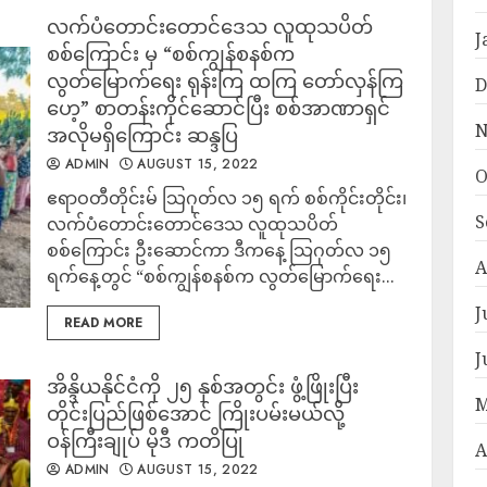
လက်ပံတောင်းတောင်ဒေသ လူထုသပိတ်
J
စစ်ကြောင်း မှ “စစ်ကျွန်စနစ်က
လွတ်မြောက်ရေး ရုန်းကြ ထကြ တော်လှန်ကြ
D
ဟေ့” စာတန်းကိုင်ဆောင်ပြီး စစ်အာဏာရှင်
N
အလိုမရှိကြောင်း ဆန္ဒပြ
ADMIN
AUGUST 15, 2022
O
ဧရာဝတီတိုင်းမ် သြဂုတ်လ ၁၅ ရက် စစ်ကိုင်းတိုင်း၊
S
လက်ပံတောင်းတောင်ဒေသ လူထုသပိတ်
စစ်ကြောင်း ဦးဆောင်ကာ ဒီကနေ့ သြဂုတ်လ ၁၅
A
ရက်နေ့တွင် “စစ်ကျွန်စနစ်က လွတ်မြောက်ရေး...
J
READ MORE
J
အိန္ဒိယနိုင်ငံကို ၂၅ နှစ်အတွင်း ဖွံ့ဖြိုးပြီး
M
တိုင်းပြည်ဖြစ်အောင် ကြိုးပမ်းမယ်လို့
ဝန်ကြီးချုပ် မိုဒီ ကတိပြု
A
ADMIN
AUGUST 15, 2022