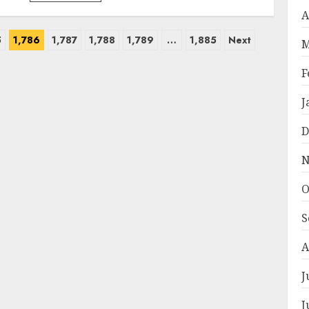
A
5
1,786
1,787
1,788
1,789
…
1,885
Next
M
F
J
D
N
O
S
A
J
J