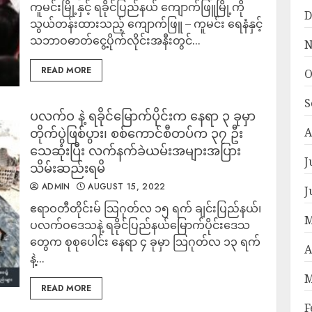
ကူမင်းမြို့နှင့် ရခိုင်ပြည်နယ် ကျောက်ဖြူမြို့ကို
D
သွယ်တန်းထားသည့် ကျောက်ဖြူ – ကူမင်း ရေနံနှင့်
သဘာဝဓာတ်ငွေ့ပိုက်လိုင်းအနီးတွင်...
N
READ MORE
O
S
ပလက်ဝ နဲ့ ရခိုင်မြောက်ပိုင်းက နေရာ ၃ ခုမှာ
တိုက်ပွဲဖြစ်ပွား၊ စစ်ကောင်စီတပ်က ၃၇ ဦး
A
သေဆုံးပြီး လက်နက်ခဲယမ်းအများအပြား
J
သိမ်းဆည်းရမိ
ADMIN
AUGUST 15, 2022
J
ဧရာဝတီတိုင်းမ် သြဂုတ်လ ၁၅ ရက် ချင်းပြည်နယ်၊
M
ပလက်ဝဒေသနဲ့ ရခိုင်ပြည်နယ်မြောက်ပိုင်းဒေသ
တွေက စုစုပေါင်း နေရာ ၄ ခုမှာ သြဂုတ်လ ၁၃ ရက်
A
နဲ့...
M
READ MORE
F