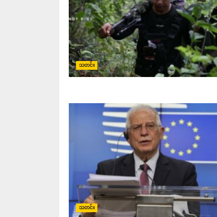
သတင်း
သတင်း