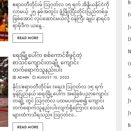
M
ဧရာဝတီတိုင်းမ် သြဂုတ်လ ၁၅ ရက် အိန္ဒိယနိုင်ငံကို
လာမယ့် ၂၅ နှစ်အတွင်း ဖွံ့ဖြိုးပြီးတိုင်းပြည်တစ်ခု
F
ဖြစ်အောင် လုပ်ဆောင်မယ်လို့ ဝန်ကြီး ချုပ် နာရင်ဒ
ရာမိုဒီက ယနေ့...
J
READ MORE
D
N
ရေးမြို့ပေါ်က စစ်ကောင်စီဖွင့်တဲ့
စာသင်ကျောင်းတချို့ ကျောင်း
O
တက်ရောက်သူနည်းပါး
S
ADMIN
AUGUST 15, 2022
နိုင်း/ဧရာဝတီတိုင်မ်း (ရေး)၊ ဩဂုတ်လ ၁၅ ရက်
A
မွန်ပြည်နယ် ၊ရေးမြို့ပေါ်က အခြေခံပညာကျောင်း
တချို့ တွင် သြဂုတ်လ ပထမပတ်မှစ၍ ကျောင်း
J
တက်ရောက်သူနည်းပါးလျက်ရှိကြောင်း ဒေသခံ
J
များထံကသိရသည်။ ဩဂုတ်လ...
M
READ MORE