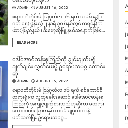
ပစ်ခတ်တိုက်ခိုက်
ADMIN
AUGUST 16, 2022
ဧရာဝတီတိုင်းမ် သြဂုတ်လ ၁၆ ရက် ယမန်နေ့(သြ
A
ဂုတ် ၁၅) မွန်းလွဲ ၂ နာရီ ၃၀ မိနစ်တွင် ကရင်နီ(က
ယား)ပြည်နယ် ၊ ဒီးမော့ဆိုမြို့နယ်အနောက်ခြမ်း...
J
READ MORE
J
M
ဒေါ်အောင်ဆန်းစုကြည်ကို ချွင်းချက်မရှိ
ချက်ချင်း လွှတ်ပေးဖို့ ဥရောပသမဂ္ဂ တောင်း
A
ဆို
ADMIN
AUGUST 16, 2022
M
ဧရာဝတီတိုင်းမ် သြဂုတ်လ ၁၆ ရက် စစ်ကောင်စီ
F
တရားရုံးက လူထုခေါင်းဆောင် ဒေါ်အောင်ဆန်းစု
ကြည်ကို အကျင့်ပျက်စားသည်ဟုဆိုကာ မတရား
J
ထောင်ဒဏ်ခြောက်နှစ် ထပ်မံ ချမှတ်တာနဲ့
ပတ်သက်ပြီး ဥရောပသမဂ္ဂ...
D