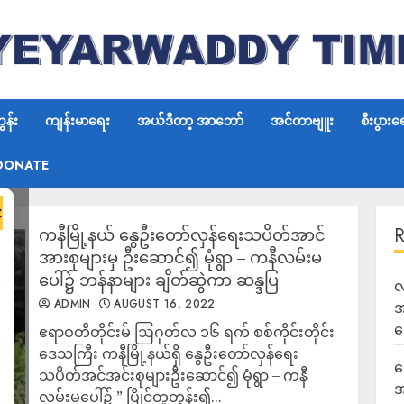
န်း
ကျန်းမာရေး
အယ်ဒီတာ့ အာဘော်
အင်တာဗျူး
စီးပွားရ
DONATE
×
ကနီမြို့နယ် နွေဦးတော်လှန်ရေးသပိတ်အာင်
အားစုများမှ ဦးဆောင်၍ မုံရွာ – ကနီလမ်းမ
ပေါ်၌ ဘန်နာများ ချိတ်ဆွဲကာ ဆန္ဒပြ
လ
ADMIN
AUGUST 16, 2022
အ
ရ
ဧရာဝတီတိုင်းမ် ဩဂုတ်လ ၁၆ ရက် စစ်ကိုင်း‌တိုင်း
ဒေသကြီး ကနီမြို့နယ်ရှိ နွေဦးတော်လှန်ရေး
ရ
သပိတ်အင်အင်းစုများဦးဆောင်၍ မုံရွာ – ကနီ
အ
လမ်းမပေါ်၌ ” ပြိုင်တူတွန်း၍...