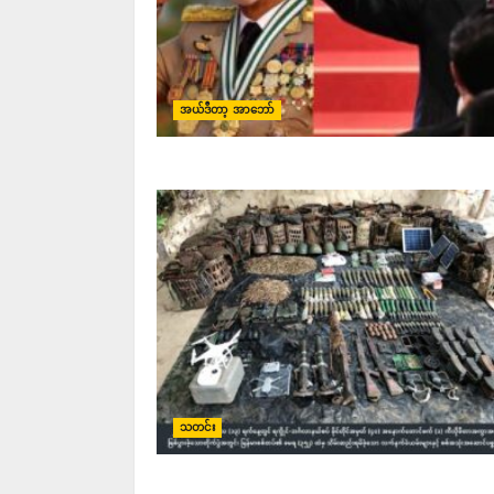
အယ်ဒီတာ့ အာဘော်
သတင်း