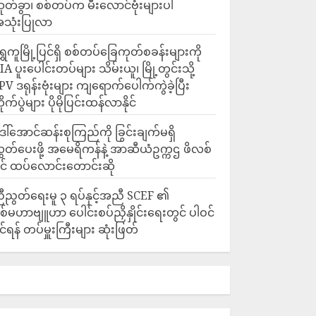
ုတ်ခွာ၊ စစ်တပ်က မီးလောင်ဗုံးများပါ
သုံးပြုလာ
ရွှေကူမြို့ပြင်ရှိ စစ်တပ်ခြေကုတ်စခန်းများကို
IA ပူးပေါင်းတပ်များ သိမ်းယူ၊ မြို့တွင်းသို့
PV ဒရုန်းဗုံးများ ကျရောက်ပေါက်ကွဲခဲ့ပြီး
ိုက်ပွဲများ ပိုမိုပြင်းထန်လာနိုင်
ေါ်အောင်ဆန်းစုကြည်ကို ခြွင်းချက်မရှိ
ွှတ်ပေးဖို့ အမေရိကန်နဲ့ အာဆီယံဥက္ကဌ ဖိလစ်
ိုင် ထပ်လောင်းတောင်းဆို
ီညွတ်ရေးမူ ၃ ရပ်နှင့်အညီ SCEF ၏
စ်မဟာဗျူဟာ ပေါင်းစပ်ညှိနှိုင်းရေးတွင် ပါဝင်
ိုင်ရန် တပ်မှူးကြီးများ ဆုံးဖြတ်