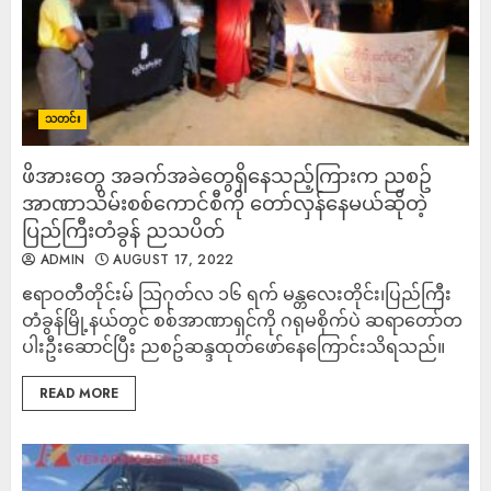
သတင်း
ဖိအားတွေ အခက်အခဲတွေရှိနေသည့်ကြားက ညစဥ်​
အာဏာသိမ်းစစ်ကောင်စီကို တော်လှန်နေမယ်ဆိုတဲ့
ပြည်ကြီးတံခွန် ညသပိတ်
ADMIN
AUGUST 17, 2022
ဧရာဝတီတိုင်းမ် သြဂုတ်လ ၁၆ ရက် မန္တလေးတိုင်း၊ပြည်ကြီး
တံခွန်မြို့နယ်တွင် စစ်အာဏာရှင်ကို ဂရုမစိုက်ပဲ ဆရာတော်တ
ပါးဦးဆောင်ပြီး ညစဥ်ဆန္ဒထုတ်ဖော်နေကြောင်းသိရသည်။
READ MORE