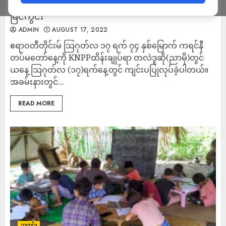
၇၄ နှစ်မြောက် ကရင်နီတပ်မတော်နေ့ အခမ်းအနား
မြင်ကွင်း
ADMIN
AUGUST 17, 2022
ဧရာဝတီတိုင်းမ် သြဂုတ်လ ၁၇ ရက် ၇၄ နှစ်​မြောက် ကရင်နီ
တပ်မတော်နေ့ကို KNPPထိန်းချုပ်ရာ တလဲဒူဆို(ညာမို)တွင်
ယနေ့ သြဂုတ်လ (၁၇)ရက်နေ့တွင် ကျင်းပပြုလုပ်ခဲ့ပါတယ်။
အခမ်းနားတွင်...
READ MORE
သတင်း