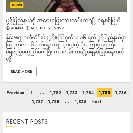
သတင်း
မွန်ပြည်နယ်ရှိ အဝေးပြေးကားလမ်းတချို့ ရေနစ်မြုပ်
ADMIN
AUGUST 16, 2022
နိုင်း/ဧရာဝတီတိုင်းမ် (မွန်)၊ ဩဂုတ်လ ၁၆ ရက် မွန်ပြည်နယ်မှာ
ဩဂုတ်လ ၁၆ ရက်နေ့က ရွာသွားခဲ့တဲ့ မိုးကြောင့် ရေကြီး
ရေလျှံမှုတွေဖြစ်ပေါ်ပြီး ကားလမ်း တချို့ရေနစ်မြုပ်နေတယ်
လို့...
READ MORE
Previous
1
…
1,782
1,783
1,784
1,785
1,786
1,787
1,788
…
1,885
Next
RECENT POSTS