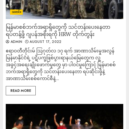
သတင်း
မြန်မာစစ်ဘက်အရာရှိတွေကို သင်တန်းပေးနေတာ
ရပ်တန့်ဖို့ ဂျပန်အစိုးရကို HRW တိုက်တွန်း
ADMIN
AUGUST 17, 2022
ဧရာဝတီတိုင်းမ် သြဂုတ်လ ၁၇ ရက် အာဏာသိမ်းမှုအလွန်
မြန်မာနိုင်ငံရဲ့ ပဋိပက္ခဖြစ်ပွားရာနယ်မြေတွေက လူ့
အခွင့်အရေးချိုးဖောက်မှုတွေ မှာ ပါဝင်မှုကြောင့် မြန်မာစစ်
ဘက်အရာရှိတွေကို သင်တန်းပေးနေတာ ရပ်ဆိုင်းဖို့နဲ့
အာဏာသိမ်းစစ်ကောင်စီနဲ့...
READ MORE