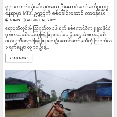
ရုရှားကစက်သုံးဆီသွင်းမယ့် ဦးဆောင်ကော်မတီဥက္ကဌ
နေရာမှာ MEC ဥက္ကဌကို စစ်ခေါင်းဆောင် တာဝန်ပေး
ADMIN
AUGUST 16, 2022
ဧရာဝတီတိုင်းမ် သြဂုတ်လ ၁၆ ရက် စစ်ကောင်စီက ရုရှားနိုင်ငံ
မှ စက်သုံးဆီဝယ်ယူဖြန့်ဖြူးရောင်းချဖို့အတွက် စက်သုံးဆီ
ဝယ်ယူသိုလှောင်ဖြန့်ဖြူးရေးဦးဆောင်ကော်မတီကို သြဂုတ်လ
၁ ရက်နေ့မှာ လူ ၁၀ ဦးနဲ့...
READ MORE