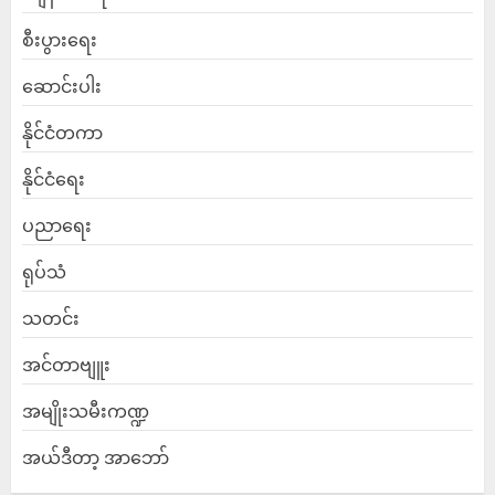
စီးပွားရေး
ဆောင်းပါး
နိုင်ငံတကာ
နိုင်ငံရေး
ပညာရေး
ရုပ်သံ
သတင်း
အင်တာဗျူး
အမျိုးသမီးကဏ္ဍ
အယ်ဒီတာ့ အာဘော်