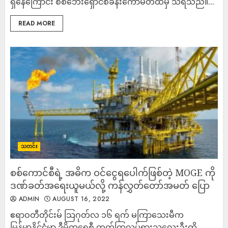
ရှိနေကြောင်း စစ်ဘေးရှောင်စခန်းကော်မတီထံမှ သိရသည်။...
READ MORE
သတင်း
စစ်ကောင်စီရဲ့ အဓိက ဝင်ငွေရပေါက်ဖြစ်တဲ့ MOGE ကို
ဒဏ်ခတ်အရေးယူမယ်လို့ ကန်လွှတ်တော်အမတ် ပြော
ADMIN
AUGUST 16, 2022
ဧရာဝတီတိုင်းမ် သြဂုတ်လ ၁၆ ရက် မကြာသေးမီက
မြန်မာနိုင်ငံမှာ ဒီမိုကရေစီ တက်ကြွလှုပ်ရှားသူလေးဦးကို