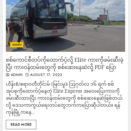
သတင်း
စစ်ကောင်စီတပ်ကိုထောက်ပံ့လို့ Elite ကားကိုဖမ်းဆီးခဲ့
ပြီး ကားဝန်ထမ်းတွေကို စစ်ဆေးနေဆဲလို့ PDF ပြော
ADMIN
AUGUST 17, 2022
ဟိန်းစံ/ဧရာဝတီတိုင်းမ် (မြင်းမူ)၊ သြဂုတ်လ ၁၆ ရက် စစ်
အုပ်စုကိုထောက်ပံ့နေတဲ့ Elite Express အဝေးပြေးကားကို
ဖမ်းဆီးထားပြီး ကားဝန်ထမ်းတွေကို စစ်ဆေးနေဆဲဖြစ်တယ်
လို့ ဒေသကာကွယ်ရေးတပ်တွေဘက်ကပြောဆိုပါတယ်။ ရန်
ကုန်မြို့ကနေ...
READ MORE