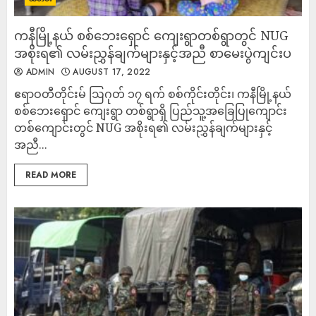
ကနီမြို့နယ် စစ်ဘေးရှောင် ကျေးရွာတစ်ရွာတွင် NUG
အစိုးရ၏ လမ်းညွှန်ချက်များနှင့်အညီ စာမေးပွဲကျင်းပ
ADMIN
AUGUST 17, 2022
ဧရာဝတီတိုင်းမ် ဩဂုတ် ၁၇ ရက် စစ်ကိုင်းတိုင်း၊ ကနီမြို့နယ်
စစ်ဘေးရှောင် ကျေးရွာ တစ်ရွာရှိ ပြည်သူ့အခြေပြုကျောင်း
တစ်ကျောင်းတွင် NUG အစိုးရ၏ လမ်းညွှန်ချက်များနှင့်
အညီ...
READ MORE