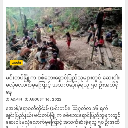
သတင်း
မင်းတပ်မြို့က စစ်ဘေးရှောင်ပြည်သူများတွင် ဆေးဝါး
မလုံလောက်မှုကြောင့် အသက်ဆုံးခဲ့ရသူ ၅၀ ဦးအထိရှိ
နေ
ADMIN
AUGUST 16, 2022
အေးစိ/ဧရာဝတီတိုင်းမ် (မင်းတပ်)၊ ဩဂုတ်လ ၁၆ ရက်
ချင်းပြည်နယ်၊ မင်းတပ်မြို့က စစ်ဘေးရှောင်ပြည်သူများတွင်
ဆေးဝါးမလုံလောက်မှုကြောင့် အသက်ဆုံးခဲ့ရသူ ၅၀ ဦးအထိ