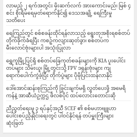
လာမည့် ၂ ရက်အတွင်း မိုးဆက်လက် အားကောင်းမည်၊ မြစ် ၄
စင်း စိုးရိမ်ရေမှတ်ရောက်နိုင်၍ ဒေသအချို့ ရေကြီးမှု
သတိပေး
ရေကြည်တွင် စစ်စခန်းထိုင်ရန်လာသည့် ရွေးတုအစိုးရစစ်တပ်
တိုက်ခိုက်ခံရပြီး ကစဉ့်ကလျားဆုတ်ခွာ၊ စစ်တပ်က
မီးလောင်ဗုံးများပါ အသုံးပြုလာ
‎ရွှေကူမြို့ပြင်ရှိ စစ်တပ်ခြေကုတ်စခန်းများကို KIA ပူးပေါင်း
တပ်များ သိမ်းယူ၊ မြို့တွင်းသို့ FPV ဒရုန်းဗုံးများ ကျ
ရောက်ပေါက်ကွဲခဲ့ပြီး တိုက်ပွဲများ ပိုမိုပြင်းထန်လာနိုင်
ဒေါ်အောင်ဆန်းစုကြည်ကို ခြွင်းချက်မရှိ လွှတ်ပေးဖို့ အမေရိ
ကန်နဲ့ အာဆီယံဥက္ကဌ ဖိလစ်ပိုင် ထပ်လောင်းတောင်းဆို
ညီညွတ်ရေးမူ ၃ ရပ်နှင့်အညီ SCEF ၏ စစ်မဟာဗျူဟာ
ပေါင်းစပ်ညှိနှိုင်းရေးတွင် ပါဝင်နိုင်ရန် တပ်မှူးကြီးများ
ဆုံးဖြတ်