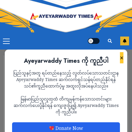
×
Ayeyarwaddy Times ကို ကူညီပါ
ပြည်သူနှင့်အတူ ရပ်တည်နေသည့် လွတ်လပ်သောသတင်းဌာန
Ayeyarwaddy Times ဆက်လက်ရှင်သန်ရပ်တည်နိုင်ရန်
သင်၏ကူညီထောက်ပံ့မှု အထူးလိုအပ်နေပါသည်။
မြန်မာပြည်သူလူထုထံ တိကျမှန်ကန်သောသတင်းများ
ဆက်လက်ပေးပို့နိုင်ရန် ကျေးဇူးပြု၍ Ayeyarwaddy Times
ကို ကူညီပါ။
သတင်း
Donate Now