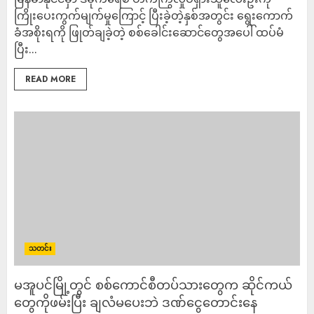
ကြိုးပေးကွက်မျက်မှုကြောင့် ပြီးခဲ့တဲ့နှစ်အတွင်း ရွေးကောက်
ခံအစိုးရကို ဖြုတ်ချခဲ့တဲ့ စစ်ခေါင်းဆောင်တွေအပေါ် ထပ်မံ
ပြီး...
READ MORE
သတင်း
မအူပင်မြို့တွင် စစ်ကောင်စီတပ်သားတွေက ဆိုင်ကယ်
တွေကိုဖမ်းပြီး ချလံမပေးဘဲ ဒဏ်ငွေတောင်းနေ