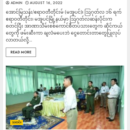
ADMIN
AUGUST 16, 2022
အောင်မြသန်း/ဧရာဝတီတိုင်းမ် (မအူပင်)၊ ဩဂုတ်လ ၁၆ ရက်
ဧရာဝတီတိုင်း၊ မအူပင်မြို့နယ်မှာ ဩဂုတ်လဆန်းပိုင်းက
စတင်ပြီး အာဏာသိမ်းစစ်ကောင်စီတပ်သားတွေက ဆိုင်ကယ်
တွေကို ဖမ်းဆီးကာ ချလံမပေးဘဲ ငွေတောင်းတာတွေပြုလုပ်
လာတယ်လို့...
READ MORE
သတင်း