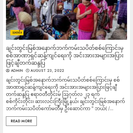
သတင်း
ချင်းတွင်းမြစ်အနောက်ဘက်ကမ်းသပိတ်စစ်ကြောင်းမှ
စစ်အာဏာရှင်ဆန့်ကျင်ရေးကို အင်းအားအများအပြား
ဖြင့်ချီတက်ဆန္ဒပြ
ADMIN
AUGUST 23, 2022
ချင်းတွင်းမြစ်အနောက်ဘက်ကမ်းသပိတ်စစ်ကြောင်းမှ စစ်
အာဏာရှင်ဆန့်ကျင်ရေးကို အင်းအားအများအပြားဖြင့်ချီ
တက်ဆန္ဒပြ ဧရာဝတီတိုင်းမ် ဩဂုတ်လ ၂‌၃ ရက်
စစ်ကိုင်းတိုင်း၊ ဆားလင်းကြီးမြို့နယ်၊ ချင်းတွင်းမြစ်အနောက်
ဘက်ကမ်းသပိတ်ကော်မတီမှ ဦးဆောင်ကာ ” ဘယ်( /...
READ MORE