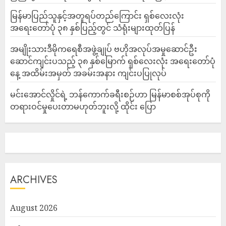
မြန်မာပြည်သူနှင့်အတူရပ်တည်ကြောင်း ရှစ်လေးလုံး
အရေးတော်ပုံ ၃၈ နှစ်ပြည့်တွင် သံရုံးများထုတ်ပြန်
အမျိုးသားဒီမိုကရေစီအဖွဲ့ချုပ် ဗဟိုအလုပ်အမှုဆောင်ဦး
ဆောင်ကျင်းပသည့် ၃၈ နှစ်မြောက် ရှစ်လေးလုံး အရေးတော်ပုံ
နေ့ အထိမ်းအမှတ် အခမ်းအနား ကျင်းပပြုလုပ်
မင်းအောင်လှိုင်ရဲ့ ဘန်ကောက်ခရီးစဉ်ဟာ မြန်မာစစ်အုပ်စုကို
တရားဝင်မှုပေးတာမဟုတ်ဘူးလို့ ထိုင်း ပြော
ARCHIVES
August 2026