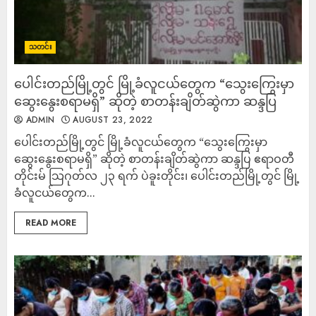
သတင်း
ပေါင်းတည်မြို့တွင် မြို့ခံလူငယ်တွေက “သွေးကြွေးမှာ
ဆွေးနွေးစရာမရှိ” ဆိုတဲ့ စာတန်းချိတ်ဆွဲကာ ဆန္ဒပြ
ADMIN
AUGUST 23, 2022
ပေါင်းတည်မြို့တွင် မြို့ခံလူငယ်တွေက “သွေးကြွေးမှာ
ဆွေးနွေးစရာမရှိ” ဆိုတဲ့ စာတန်းချိတ်ဆွဲကာ ဆန္ဒပြ ဧရာဝတီ
တိုင်းမ် သြဂုတ်လ ၂၃ ရက် ပဲခူးတိုင်း၊ ပေါင်းတည်မြို့တွင် မြို့
ခံလူငယ်တွေက...
READ MORE