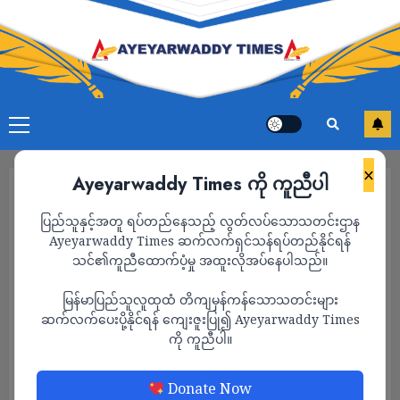
×
Ayeyarwaddy Times ကို ကူညီပါ
ပြည်သူနှင့်အတူ ရပ်တည်နေသည့် လွတ်လပ်သောသတင်းဌာန
Ayeyarwaddy Times ဆက်လက်ရှင်သန်ရပ်တည်နိုင်ရန်
သင်၏ကူညီထောက်ပံ့မှု အထူးလိုအပ်နေပါသည်။
မြန်မာပြည်သူလူထုထံ တိကျမှန်ကန်သောသတင်းများ
ဆက်လက်ပေးပို့နိုင်ရန် ကျေးဇူးပြု၍ Ayeyarwaddy Times
ကို ကူညီပါ။
ရုပ်သံ
သတင်း
Donate Now