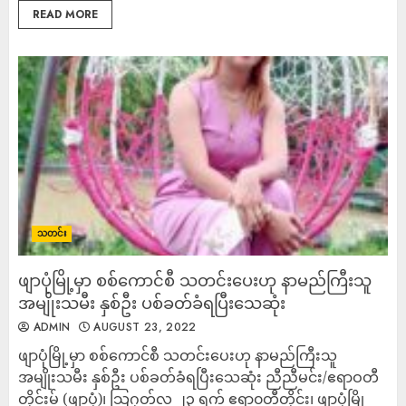
READ MORE
သတင်း
ဖျာပုံမြို့မှာ စစ်ကောင်စီ သတင်းပေးဟု နာမည်ကြီးသူ
အမျိုးသမီး နှစ်ဦး ပစ်ခတ်ခံရပြီးသေဆုံး
ADMIN
AUGUST 23, 2022
ဖျာပုံမြို့မှာ စစ်ကောင်စီ သတင်းပေးဟု နာမည်ကြီးသူ
အမျိုးသမီး နှစ်ဦး ပစ်ခတ်ခံရပြီးသေဆုံး ညီညီမင်း/ဧရာဝတီ
တိုင်းမ် (ဖျာပုံ)၊ သြဂုတ်လ ၂၃ ရက် ဧရာ၀တီတိုင်း၊ ဖျာပုံမြို့