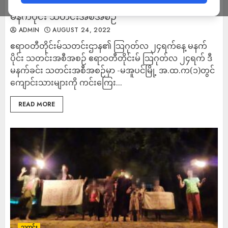
ဧရာဝတီတိုင်းမ်သတင်းဌာန၏ သြဂုတ်လ ၂၄ရက်နေ့
မနက်ပိုင်း သတင်းအစီအစဉ်
ADMIN
AUGUST 24, 2022
ဧရာဝတီတိုင်းမ်သတင်းဌာန၏ သြဂုတ်လ ၂၄ရက်နေ့ မနက်
ပိုင်း သတင်းအစီအစဉ် ဧရာဝတီတိုင်းမ် သြဂုတ်လ ၂၄ရက် ဒီ
မနက်ခင်း သတင်းအစီအစဉ်မှာ -မအူပင်မြို့ အ.ထ.က(၁)တွင်
ကျောင်းသားများကို ကင်းကြေး...
READ MORE
သတင်း