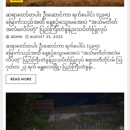
ဆရာတော်တပါး ဦးဆောင်ကာ ရက်ပေါင်း (၄၉၅)
မြောက်သည်အထိ နေ့စဥ်သွေးမအေးပဲ “အသံမတိတ်
အလံမလိပ်တဲ့” ပြည်ကြီးတံခွန်ညသပိတ်ပြုလုပ်
ADMIN
AUGUST 23, 2022
ဆရာတော်တပါး ဦးဆောင်ကာ ရက်ပေါင်း (၄၉၅)
မြောက်သည်အထိ နေ့စဥ်သွေးမအေးပဲ “အသံမတိတ်အလံမ
လိပ်တဲ့” ပြည်ကြီးတံခွန်ညသပိတ်ပြုလုပ် ဧရာဝတီတိုင်းမ် သြ
ဂုတ်လ ၂၃ ရက် မန္တလေးမြို့၊ ပြည်ကြီးတံခွန်၊...
READ MORE