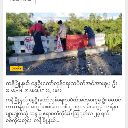
သတင်း
ကနီမြို့နယ် နွေဦးတော်လှန်ရေးသပိတ်အင်အားစုမှ ဦး
ADMIN
AUGUST 23, 2022
ကနီမြို့နယ် နွေဦးတော်လှန်ရေးသပိတ်အင်အားစုမှ ဦး ဆောင်
ကာ ကနီနယ်အတွင်း စစ်ကောင်စီသွားရာလမ်းတွေမှာ ဘန်နာ
များချိတ်ဆွဲ ဆန္ဒပြ ဧရာဝတီတိုင်းမ် သြဂုတ်လ ၂၃ ရက်
စစ်ကိုင်းတိုင်း၊ ကနီမြို့နယ်...