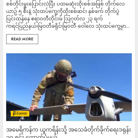
စစ်တိုင်းမှူးပြောင်းလဲပြီး ပထမဆုံးထိုးစစ်အဖြစ် တိုက်လေ
ယာဥ် ၅ စီးနဲ့ သုံးထပ်ကွေ့ကိုထိုးစစ်ဆင်၊ နှစ်ဖက် တိုက်ပွဲ
ပြင်းထန်နေ ဧရာဝတီတိုင်းမ် သြဂုတ်လ ၂၃ ရက်
ကရင်ပြည်နယ်၊မြဝတီခရိုင်၊မြဝတီ-ဝေါလေ သုံးထပ်ကွေ့မှာ...
READ MORE
နိုင်ငံတကာ
အမေရိကန်က ယူကရိန်းသို့ အသေခံတိုက်ခိုက်ရေးဒရုန်း
၁၀ စင်း ထောက်ပံ့မယ်