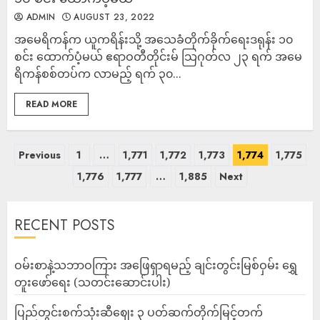
ADMIN
AUGUST 23, 2022
အမေရိကန်က ယူကရိန်းသို့ အသေခံတိုက်ခိုက်ရေးဒရုန်း ၁၀
စင်း ထောက်ပံ့မယ် ဧရာဝတီတိုင်းမ် သြဂုတ်လ ၂၃ ရက် အမေ
ရိကန်စစ်တပ်က လာမည့် ရက် ၃၀...
READ MORE
Previous
1
…
1,771
1,772
1,773
1,774
1,775
1,776
1,777
…
1,885
Next
RECENT POSTS
ဝမ်းစာနဲ့သဘာဝကြား အဖြေရှာရမည့် ချင်းတွင်းမြစ်ဝှမ်း ရွှေ
တူးဖော်ရေး (သတင်းဆောင်းပါး)
ပြည်တွင်းစက်သုံးဆီဈေး ၃ ပတ်ဆက်တိုက်မြင့်တက်