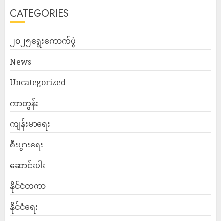
CATEGORIES
၂၀၂၅ရွေးကောက်ပွဲ
News
Uncategorized
ကာတွန်း
ကျန်းမာရေး
စီးပွားရေး
ဆောင်းပါး
နိုင်ငံတကာ
နိုင်ငံရေး