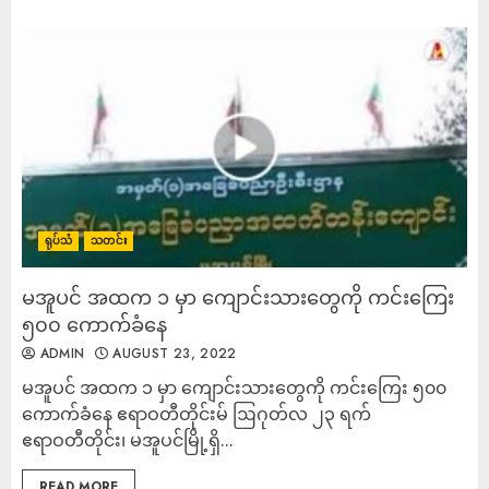
ရုပ်သံ
သတင်း
မအူပင် အထက ၁ မှာ ကျောင်းသားတွေကို ကင်းကြေး
၅၀၀ ကောက်ခံနေ
ADMIN
AUGUST 23, 2022
မအူပင် အထက ၁ မှာ ကျောင်းသားတွေကို ကင်းကြေး ၅၀၀
ကောက်ခံနေ ဧရာဝတီတိုင်းမ် ဩဂုတ်လ ၂၃ ရက်
ဧရာဝတီတိုင်း၊ မအူပင်မြို့ရှိ...
READ MORE