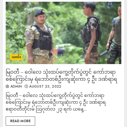
သတင်း
မြဝတီ – ဝေါလေ သုံးထပ်ကွေ့တိုက်ပွဲတွင် ကော်ဘရာ
စစ်ကြောင်းမှ ရဲဘော်တစ်ဦးကျဆုံးကာ ၄ ဦး ဒဏ်ရာရ
ADMIN
AUGUST 23, 2022
မြဝတီ – ဝေါလေ သုံးထပ်ကွေ့တိုက်ပွဲတွင် ကော်ဘရာ
စစ်ကြောင်းမှ ရဲဘော်တစ်ဦးကျဆုံးကာ ၄ ဦး ဒဏ်ရာရ
ဧရာဝတီတိုင်းမ် သြဂုတ်လ ၂၃ ရက် ယနေ့...
READ MORE