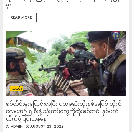
မှာ...
READ MORE
သတင်း
စစ်တိုင်းမှူးပြောင်းလဲပြီး ပထမဆုံးထိုးစစ်အဖြစ် တိုက်
လေယာဥ် ၅ စီးနဲ့ သုံးထပ်ကွေ့ကိုထိုးစစ်ဆင်၊ နှစ်ဖက်
တိုက်ပွဲပြင်းထန်နေ
ADMIN
AUGUST 23, 2022