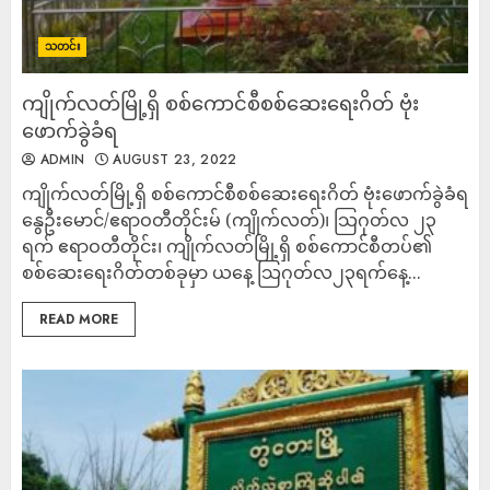
သတင်း
ကျိုက်လတ်မြို့ရှိ စစ်ကောင်စီစစ်ဆေးရေးဂိတ် ဗုံး
ဖောက်ခွဲခံရ
ADMIN
AUGUST 23, 2022
ကျိုက်လတ်မြို့ရှိ စစ်ကောင်စီစစ်ဆေးရေးဂိတ် ဗုံးဖောက်ခွဲခံရ
နွေဦးမောင်/ဧရာဝတီတိုင်းမ် (ကျိုက်လတ်)၊ သြဂုတ်လ ၂၃
ရက် ဧရာဝတီတိုင်း၊ ကျိုက်လတ်မြို့ရှိ စစ်ကောင်စီတပ်၏
စစ်ဆေးရေးဂိတ်တစ်ခုမှာ ယနေ့ သြဂုတ်လ၂၃ရက်နေ့...
READ MORE