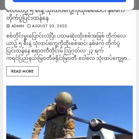
စစ်တိုင်းမှူးပြောင်းလဲပြီး ပထမဆုံးထိုးစစ်အဖြစ် တိုက်
လေယာဥ် ၅ စီးနဲ့ သုံးထပ်ကွေ့ကိုထိုးစစ်ဆင်၊ နှစ်ဖက်
တိုက်ပွဲပြင်းထန်နေ
ADMIN
AUGUST 23, 2022
စစ်တိုင်းမှူးပြောင်းလဲပြီး ပထမဆုံးထိုးစစ်အဖြစ် တိုက်လေ
ယာဥ် ၅ စီးနဲ့ သုံးထပ်ကွေ့ကိုထိုးစစ်ဆင်၊ နှစ်ဖက် တိုက်ပွဲ
ပြင်းထန်နေ ဧရာဝတီတိုင်းမ် သြဂုတ်လ ၂၃ ရက်
ကရင်ပြည်နယ်၊မြဝတီခရိုင်၊မြဝတီ-ဝေါလေ သုံးထပ်ကွေ့မှာ...
READ MORE