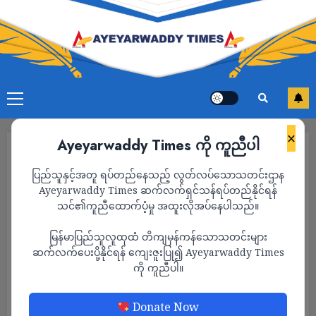
×
Ayeyarwaddy Times ကို ကူညီပါ
ပြည်သူနှင့်အတူ ရပ်တည်နေသည့် လွတ်လပ်သောသတင်းဌာန
Ayeyarwaddy Times ဆက်လက်ရှင်သန်ရပ်တည်နိုင်ရန်
သင်၏ကူညီထောက်ပံ့မှု အထူးလိုအပ်နေပါသည်။
မြန်မာပြည်သူလူထုထံ တိကျမှန်ကန်သောသတင်းများ
ဆက်လက်ပေးပို့နိုင်ရန် ကျေးဇူးပြု၍ Ayeyarwaddy Times
ကို ကူညီပါ။
သတင်း
Donate Now