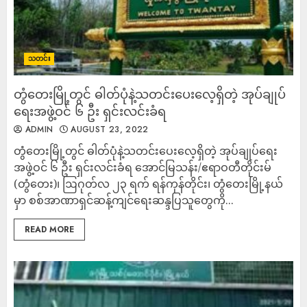
သတင်း
တွံတေးမြို့တွင် ဓါတ်ပုံနဲ့သတင်းပေးလေ့ရှိတဲ့ အုပ်ချုပ်
ရေးအဖွဲ့ဝင် ၆ ဦး ရှင်းလင်းခံရ
ADMIN
AUGUST 23, 2022
တွံတေးမြို့တွင် ဓါတ်ပုံနဲ့သတင်းပေးလေ့ရှိတဲ့ အုပ်ချုပ်ရေး
အဖွဲ့ဝင် ၆ ဦး ရှင်းလင်းခံရ အောင်မြသန်း/ဧရာဝတီတိုင်းမ်
(တွံတေး)၊ ဩဂုတ်လ ၂၃ ရက် ရန်ကုန်တိုင်း၊ တွံတေးမြို့နယ်
မှာ စစ်အာဏာရှင်ဆန့်ကျင်ရေးဆန္ဒပြသူတွေကို...
READ MORE