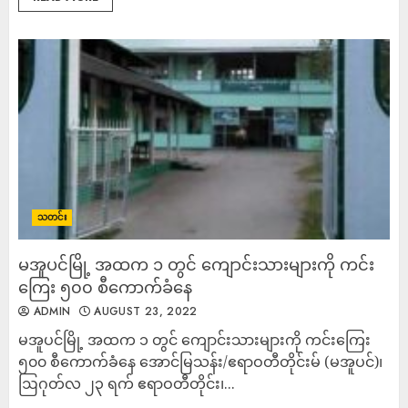
သတင်း
မအူပင်မြို့ အထက ၁ တွင် ကျောင်းသားများကို ကင်း
ကြေး ၅၀၀ စီကောက်ခံနေ
ADMIN
AUGUST 23, 2022
မအူပင်မြို့ အထက ၁ တွင် ကျောင်းသားများကို ကင်းကြေး
၅၀၀ စီကောက်ခံနေ အောင်မြသန်း/ဧရာဝတီတိုင်းမ် (မအူပင်)၊
ဩဂုတ်လ ၂၃ ရက် ဧရာဝတီတိုင်း၊...