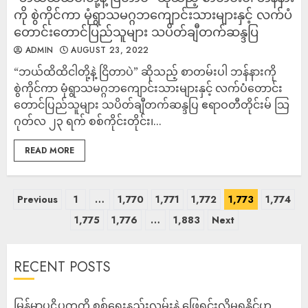
ကို စွဲကိုင်ကာ မုံရွာသမဂ္ဂဘကျောင်းသားများနှင့် လက်ပံ
တောင်းတောင်ပြည်သူများ သပိတ်ချီတက်ဆန္ဒပြ
ADMIN
AUGUST 23, 2022
“ဘယ်ထိထိငါတို့နဲ့ ငြိတာပဲ” ဆိုသည့် စာတမ်းပါ ဘန်နားကို
စွဲကိုင်ကာ မုံရွာသမဂ္ဂဘကျောင်းသားများနှင့် လက်ပံတောင်း
တောင်ပြည်သူများ သပိတ်ချီတက်ဆန္ဒပြ ဧရာဝတီတိုင်းမ် သြ
ဂုတ်လ ၂၃ ရက် စစ်ကိုင်းတိုင်း၊...
READ MORE
Previous
1
…
1,770
1,771
1,772
1,773
1,774
1,775
1,776
…
1,883
Next
RECENT POSTS
မြန်မာပဋိပက္ခကို စစ်ရေးနည်းလမ်းနဲ့ ဖြေရှင်းလို့မရနိုင်ဟု