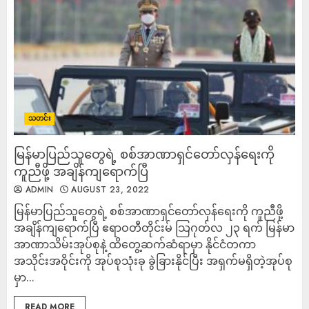
သတင်း
မြန်မာပြည်သူတွေရဲ့ စစ်အာဏာရှင်တော်လှန်ရေးကို
ကူညီဖို့ အချိန်ကျရောက်ပြီ
ADMIN
AUGUST 23, 2022
မြန်မာပြည်သူတွေရဲ့ စစ်အာဏာရှင်တော်လှန်ရေးကို ကူညီဖို့
အချိန်ကျရောက်ပြီ ဧရာဝတီတိုင်းမ် သြဂုတ်လ ၂၃ ရက် မြန်မာ
အာဏာသိမ်းအုပ်စုနဲ့ ထိတွေ့ဆက်ဆံရာမှာ နိုင်ငံတကာ
အသိုင်းအဝိုင်းကို အုပ်စုသုံးခု ခွဲခြားနိုင်ပြီး အရှက်မရှိတဲ့အုပ်စု
မှာ...
READ MORE