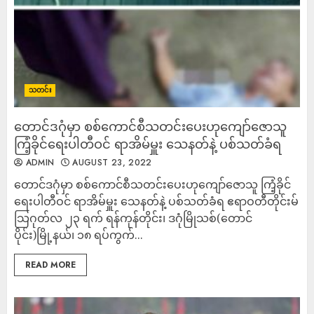
သတင်း
တောင်ဒဂုံမှာ စစ်ကောင်စီသတင်းပေးဟုကျော်ဇောသူ
ကြံ့ခိုင်ရေးပါတီဝင် ရာအိမ်မှူး သေနတ်နဲ့ ပစ်သတ်ခံရ
ADMIN
AUGUST 23, 2022
တောင်ဒဂုံမှာ စစ်ကောင်စီသတင်းပေးဟုကျော်ဇောသူ ကြံ့ခိုင်
ရေးပါတီဝင် ရာအိမ်မှူး သေနတ်နဲ့ ပစ်သတ်ခံရ ဧရာဝတီတိုင်းမ်
သြဂုတ်လ ၂၃ ရက် ရန်ကုန်တိုင်း၊ ဒဂုံမြိုသစ်(တောင်
ပိုင်း)မြို့နယ်၊ ၁၈ ရပ်ကွက်...
READ MORE