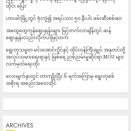
ထိုင်း ပြော
ဟားခါးမြို့တွင် ဗုံးကွဲ၍ အရပ်သား ၅၀ နီးပါး ဖမ်းဆီးစစ်ဆး
အထွေထွေကုန်ဈေးနှုန်းများ မြင့်တက်လာချိန်တွင် ဆန်
ဈေးနှုန်းလည်းလိုက်ပါမြင့်တက်
ရွေးတုသမ္မတ မင်းအောင်လှိုင်နှင့် ထိုင်းဝန်ကြီးချုပ် အနုတင်တို့
အလုပ်သမားရေးရာနှင့် မြစ်ရေ ညစ်ညမ်းမှုဆိုင်ရာ MOU များ
လက်မှတ်ရေးထိုး
လေးမျက်နှာတွင် တာကျိုးပြီး ၆ ရက်အကြာမှ ရွေးတုစစ်
အစိုးရ အစည်းအဝေးထိုင်
ARCHIVES