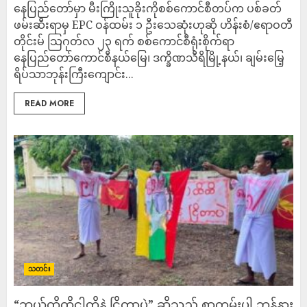
နေပြည်တော်မှာ မီးကြိုးသူခိုးကိုစစ်ကောင်စီတပ်က ပစ်ခတ်
ဖမ်းဆီးရာမှ EPC ဝန်ထမ်း ၁ ဦးသေဆုံးဟုဆို ဟိန်းစံ/ဧရာဝတီ
တိုင်းမ် သြဂုတ်လ ၂၃ ရက် စစ်ကောင်စီရုံးစိုက်ရာ
နေပြည်တော်ကောင်စီနယ်မြေ၊ ဒက္ခိဏသီရိမြို့နယ်၊ ချမ်းမြေ့
ရိပ်သာဘုန်းကြီးကျောင်း...
READ MORE
သတင်း
“ဘယ်ထိထိငါတို့နဲ့ ငြိတာပဲ” ဆိုသည့် စာတမ်းပါ ဘန်နား