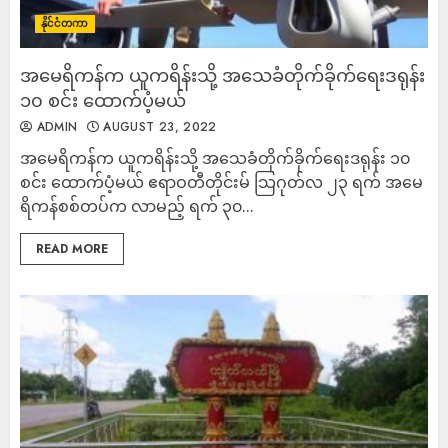
နိုင်ငံတကာ
အမေရိကန်က ယူကရိန်းသို့ အသေခံတိုက်ခိုက်ရေးဒရုန်း
၁၀ စင်း ထောက်ပံ့မယ်
ADMIN
AUGUST 23, 2022
အမေရိကန်က ယူကရိန်းသို့ အသေခံတိုက်ခိုက်ရေးဒရုန်း ၁၀
စင်း ထောက်ပံ့မယ် ဧရာဝတီတိုင်းမ် သြဂုတ်လ ၂၃ ရက် အမေ
ရိကန်စစ်တပ်က လာမည့် ရက် ၃၀...
READ MORE