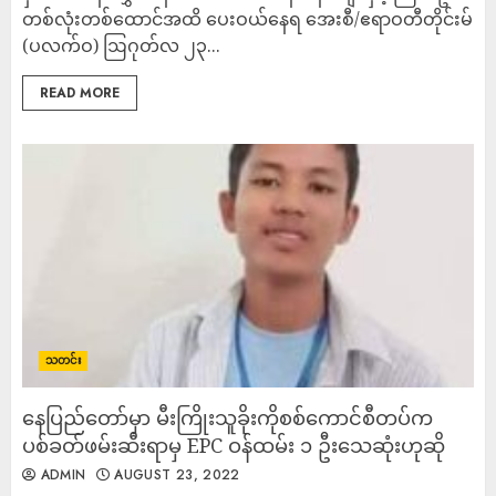
တစ်လုံးတစ်ထောင်အထိ ပေးဝယ်နေရ အေးစီ/ဧရာဝတီတိုင်းမ်
(ပလက်ဝ) ဩဂုတ်လ ၂၃...
READ MORE
သတင်း
နေပြည်တော်မှာ မီးကြိုးသူခိုးကိုစစ်ကောင်စီတပ်က
ပစ်ခတ်ဖမ်းဆီးရာမှ EPC ဝန်ထမ်း ၁ ဦးသေဆုံးဟုဆို
ADMIN
AUGUST 23, 2022