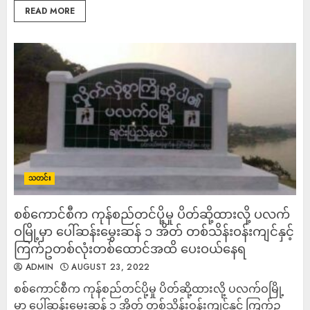
READ MORE
သတင်း
စစ်ကောင်စီက ကုန်စည်တင်ပို့မှု ပိတ်ဆို့ထားလို့ ပလက်
ဝမြို့မှာ ပေါ်ဆန်းမွှေးဆန် ၁ အိတ် တစ်သိန်းဝန်းကျင်နှင့်
ကြက်ဥတစ်လုံးတစ်ထောင်အထိ ပေးဝယ်နေရ
ADMIN
AUGUST 23, 2022
စစ်ကောင်စီက ကုန်စည်တင်ပို့မှု ပိတ်ဆို့ထားလို့ ပလက်ဝမြို့
မှာ ပေါ်ဆန်းမွှေးဆန် ၁ အိတ် တစ်သိန်းဝန်းကျင်နှင့် ကြက်ဥ