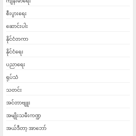
ကျန်းမာရေး
စီးပွားရေး
ဆောင်းပါး
နိုင်ငံတကာ
နိုင်ငံရေး
ပညာရေး
ရုပ်သံ
သတင်း
အင်တာဗျူး
အမျိုးသမီးကဏ္ဍ
အယ်ဒီတာ့ အာဘော်