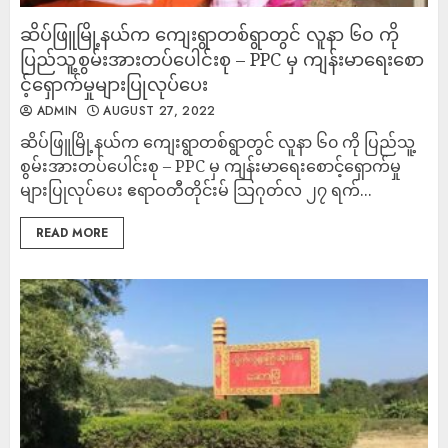
ဆိပ်ဖြူမြို့နယ်က ကျေးရွာတစ်ရွာတွင် လူနာ ၆၀ ကို
ပြည်သူ့စွမ်းအားတပ်ပေါင်းစု – PPC မှ ကျန်းမာရေးစော
င့်ရှောက်မှုများပြုလုပ်ပေး
ADMIN
AUGUST 27, 2022
ဆိပ်ဖြူမြို့နယ်က ကျေးရွာတစ်ရွာတွင် လူနာ ၆၀ ကို ပြည်သူ့
စွမ်းအားတပ်ပေါင်းစု – PPC မှ ကျန်းမာရေးစောင့်ရှောက်မှု
များပြုလုပ်ပေး ဧရာဝတီတိုင်းမ် သြဂုတ်လ ၂၇ ရက်...
READ MORE