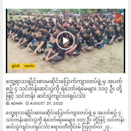
ရုပ်သံ
သတင်း
တွေ့ရာသချိုင်းဓားမဆိုင်းပြောက်ကျားတပ်ဖွဲ့ မှ အပတ်
စဥ် ၄ သင်တန်းဆင်းပွဲကို ရဲဘော်၊ရဲမေများ ၁၁၇ ဦး တို့
ဖြင့် သင်တန်း ဆင်းပွဲကျင်းပ(ရုပ်/သံ)
ADMIN
AUGUST 27, 2022
တွေ့ရာသချိုင်းဓားမဆိုင်းပြောက်ကျားတပ်ဖွဲ့ မှ အပတ်စဥ် ၄
သင်တန်းဆင်းပွဲကို ရဲဘော်၊ရဲမေများ ၁၁၇ ဦး တို့ဖြင့် သင်တန်း
ဆင်းပွဲကျင်းပ(ရုပ်/သံ) ​ဧရာဝတီတိုင်းမ် သြဂုတ်လ ၂၇...