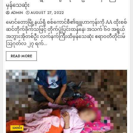
မှန်သေဆုံး
ADMIN
AUGUST 27, 2022
မောင်တောမြို့နယ်ရှိ စစ်ကောင်စီ၏ဗျူဟာကုန်းကို AA ထိုးစစ်
ဆင်တိုက်ခိုက်သဖြင့် တိုက်ပွဲပြင်းထန်နေ၊ အသက် ၆၀ အရွယ်
အဘွားအိုတစ်ဦး လက်နက်ကြီးထိမှန်သေဆုံး ဧရာဝတီတိုင်းမ်
သြဂုတ်လ ၂၇ ရက်...
READ MORE
သတင်း