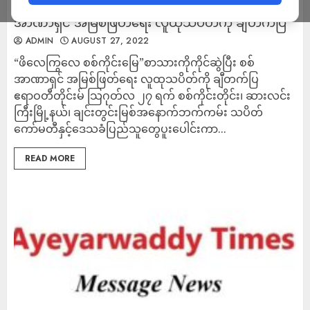
“ဖိလေကြွလေ စစ်ကိုင်းမြေ”စာသားကိုကိုင်ဆွဲပြီး စစ်
အာဏာရှင် အမြစ်ဖြတ်ရေး လူထုသပိတ်ကို ချီတက်ပြ
ADMIN
AUGUST 27, 2022
“ဖိလေကြွလေ စစ်ကိုင်းမြေ”စာသားကိုကိုင်ဆွဲပြီး စစ်
အာဏာရှင် အမြစ်ဖြတ်ရေး လူထုသပိတ်ကို ချီတက်ပြ
ဧရာဝတီတိုင်းမ် သြဂုတ်လ ၂၇ ရက် စစ်ကိုင်းတိုင်း၊ ဆားလင်း
ကြီးမြို့နယ်၊ ချင်းတွင်းမြစ်အနောက်ဘက်ကမ်း သပိတ်
ကော်မတီနှင့်ဒေသခံပြည်သူတွေပူးပေါင်းကာ...
READ MORE