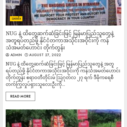
သတင်း
NUG နဲ့ ထိတွေ့ဆက်ဆံခြင်းဖြင့် မြန်မာပြည်သူတွေနဲ့
အတူရပ်တည်ဖို့ နိုင်ငံတကာအသိုင်းအဝိုင်းကို ကန်
သံအမတ်ဟောင်း တိုက်တွန်း
ADMIN
AUGUST 27, 2022
NUG နဲ့ ထိတွေ့ဆက်ဆံခြင်းဖြင့် မြန်မာပြည်သူတွေနဲ့ အတူ
ရပ်တည်ဖို့ နိုင်ငံတကာအသိုင်းအဝိုင်းကို ကန်သံအမတ်ဟောင်း
တိုက်တွန်း ဧရာဝတီတိုင်းမ် သြဂုတ်လ ၂၇ ရက် ဒီမိုကရေစီ
တက်ကြွလှုပ်ရှားသူလေးဦးကို...
READ MORE