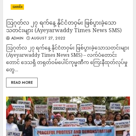
သတင်း
သြဂုတ်လ ၂၇ ရက်နေ့ နိုင်ငံတဝှမ်း ဖြစ်ပွားခဲ့သော
သတင်းများ (Ayeyarwaddy Times News SMS)
ADMIN
AUGUST 27, 2022
သြဂုတ်လ ၂၇ ရက်နေ့ နိုင်ငံတဝှမ်း ဖြစ်ပွားခဲ့သောသတင်းများ
(Ayeyarwaddy Times News SMS) – လက်ပံတောင်း
တောင် ဒေသရှိ တရုတ်ဝမ်ပေါင်ကုမ္မဏီက ကြေးနီထုတ်လုပ်မှု
တွေ...
READ MORE