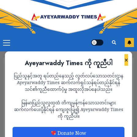
×
Ayeyarwaddy Times ကို ကူညီပါ
ပြည်သူနှင့်အတူ ရပ်တည်နေသည့် လွတ်လပ်သောသတင်းဌာန
Ayeyarwaddy Times ဆက်လက်ရှင်သန်ရပ်တည်နိုင်ရန်
သင်၏ကူညီထောက်ပံ့မှု အထူးလိုအပ်နေပါသည်။
မြန်မာပြည်သူလူထုထံ တိကျမှန်ကန်သောသတင်းများ
ဆက်လက်ပေးပို့နိုင်ရန် ကျေးဇူးပြု၍ Ayeyarwaddy Times
ကို ကူညီပါ။
သတင်း
Donate Now