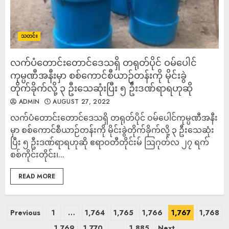
သတင်း
လက်ပံတောင်းတောင်ဒေသရှိ တရုတ်ပိုင် ဝမ်ပေါင်
ကုမ္ပဏီအနီးမှာ စစ်ကောင်စီယာဉ်တန်းကို မိုင်းခွဲ
တိုက်ခိုက်လို့ ၃ ဦးသေဆုံးပြီး ၅ ဦးဒဏ်ရာရဟုဆို
ADMIN
AUGUST 27, 2022
လက်ပံတောင်းတောင်ဒေသရှိ တရုတ်ပိုင် ဝမ်ပေါင်ကုမ္ပဏီအနီး
မှာ စစ်ကောင်စီယာဉ်တန်းကို မိုင်းခွဲတိုက်ခိုက်လို့ ၃ ဦးသေဆုံး
ပြီး ၅ ဦးဒဏ်ရာရဟုဆို ဧရာဝတီတိုင်းမ် ဩဂုတ်လ ၂၇ ရက်
စစ်ကိုင်းတိုင်း၊...
READ MORE
Previous
1
…
1,764
1,765
1,766
1,767
1,768
1,769
1,770
…
1,885
Next