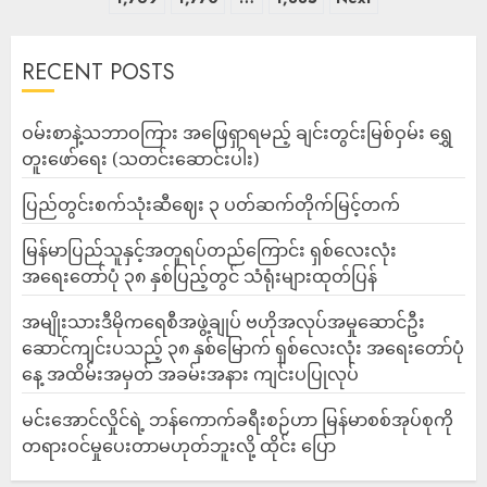
RECENT POSTS
ဝမ်းစာနဲ့သဘာဝကြား အဖြေရှာရမည့် ချင်းတွင်းမြစ်ဝှမ်း ရွှေ
တူးဖော်ရေး (သတင်းဆောင်းပါး)
ပြည်တွင်းစက်သုံးဆီဈေး ၃ ပတ်ဆက်တိုက်မြင့်တက်
မြန်မာပြည်သူနှင့်အတူရပ်တည်ကြောင်း ရှစ်လေးလုံး
အရေးတော်ပုံ ၃၈ နှစ်ပြည့်တွင် သံရုံးများထုတ်ပြန်
အမျိုးသားဒီမိုကရေစီအဖွဲ့ချုပ် ဗဟိုအလုပ်အမှုဆောင်ဦး
ဆောင်ကျင်းပသည့် ၃၈ နှစ်မြောက် ရှစ်လေးလုံး အရေးတော်ပုံ
နေ့ အထိမ်းအမှတ် အခမ်းအနား ကျင်းပပြုလုပ်
မင်းအောင်လှိုင်ရဲ့ ဘန်ကောက်ခရီးစဉ်ဟာ မြန်မာစစ်အုပ်စုကို
တရားဝင်မှုပေးတာမဟုတ်ဘူးလို့ ထိုင်း ပြော