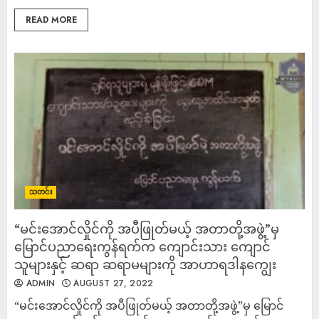
READ MORE
သတင်း
“မင်းအောင်လှိုင်ကို အပီဖြုတ်မယ့် အတာတို့အဖွဲ့”မှ
မြောင်ပညာရေးကွန်ရက်က ကျောင်းသား ကျောင်
သူများနှင့် ဆရာ ဆရာမများကို အာဟာရဒါနကျွေး
ADMIN
AUGUST 27, 2022
“မင်းအောင်လှိုင်ကို အပီဖြုတ်မယ့် အတာတို့အဖွဲ့”မှ မြောင်