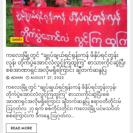
သတင်း
ကလေးမြို့တွင် “ချုပ်ချယ်ရင်ရုန်းကန် ဖိနှိပ်ရင်တွန်း
လှန်၊ တိုက်ပွဲအောင်လံလွှင့်ကြထူကြ” စာသားကိုင်ဆွဲပြီး
စစ်အာဏာရှင်အလိုမရှိကြောင်း ချီတက်ဆန္ဒပြ
ADMIN
AUGUST 27, 2022
ကလေးမြို့တွင် “ချုပ်ချယ်ရင်ရုန်းကန် ဖိနှိပ်ရင်တွန်းလှန်၊
တိုက်ပွဲအောင်လံလွှင့်ကြထူကြ” စာသားကိုင်ဆွဲပြီးစစ်
အာဏာရှင်အလိုမရှိကြောင်း ချီတက်ဆန္ဒပြ ဧရာဝတီတိုင်းမ်
ဩဂုတ်လ ၂၇ ရက် စစ်ကိုင်းတိုင်း၊ ကလေးမြို့ပင်မသပိတ်
စစ်ကြောင်းက ဒီကနေ့ ဩဂုတ်လ...
READ MORE