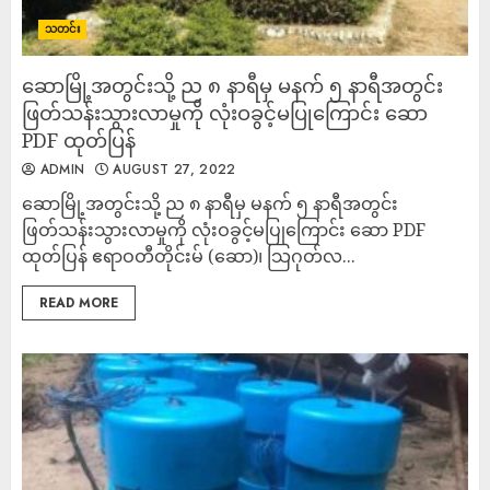
သတင်း
ဆောမြို့အတွင်းသို့ ည ၈ နာရီမှ မနက် ၅ နာရီအတွင်း
ဖြတ်သန်းသွားလာမှုကို လုံးဝခွင့်မပြုကြောင်း ဆော
PDF ထုတ်ပြန်
ADMIN
AUGUST 27, 2022
ဆောမြို့အတွင်းသို့ ည ၈ နာရီမှ မနက် ၅ နာရီအတွင်း
ဖြတ်သန်းသွားလာမှုကို လုံးဝခွင့်မပြုကြောင်း ဆော PDF
ထုတ်ပြန် ဧရာဝတီတိုင်းမ် (ဆော)၊ သြဂုတ်လ...
READ MORE