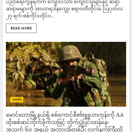
ပညာရေးကွန်ရက်က ကျောင်းသား ကျောင်သူများနှင့် ဆရာ
ဆရာမများကို အာဟာရဒါနကျွေး ဧရာဝတီတိုင်းမ် သြဂုတ်လ
၂၇ ရက် စစ်ကိုင်းတိုင်း၊...
READ MORE
သတင်း
မောင်တောမြို့နယ်ရှိ စစ်ကောင်စီ၏ဗျူဟာကုန်းကို AA
ထိုးစစ်ဆင်တိုက်ခိုက်သဖြင့် တိုက်ပွဲပြင်းထန်နေ၊
အသက် ၆၀ အရွယ် အဘွားအိုတစ်ဦး လက်နက်ကြီးထိ