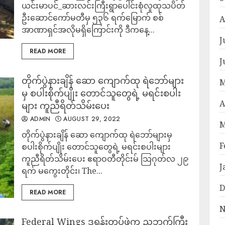
ယင်းမာပင်_ဆားလင်းကြီးရွာပေါင်းစုံလူထုသပိတ်
ဦးဆောင်ကော်မတီမှ ၅၃၆ ရက်မြောက် စစ်
A
အာဏာရှင်အလိုမရှိကြောင်းကို ဒီကနေ့...
J
READ MORE
J
တိုက်ပွဲနားချိန် ဆော ကျောက်ထု ရဲဘော်များ
M
မှ စပါးစိုက်ပျိုး တောင်သူတွေရဲ့ မရင်းစပါး
A
များ ကူညီရိတ်သိမ်းပေး
ADMIN
AUGUST 29, 2022
M
တိုက်ပွဲနားချိန် ဆော ကျောက်ထု ရဲဘော်များမှ
F
စပါးစိုက်ပျိုး တောင်သူတွေရဲ့ မရင်းစပါးများ
ကူညီရိတ်သိမ်းပေး ဧရာဝတီတိုင်းမ် သြဂုတ်လ ၂၉
J
ရက် မကွေးတိုင်း၊ The...
D
READ MORE
N
Federal Wings ဒရုန်းတပ်ဖွဲ့က ညဘက်ကြီး