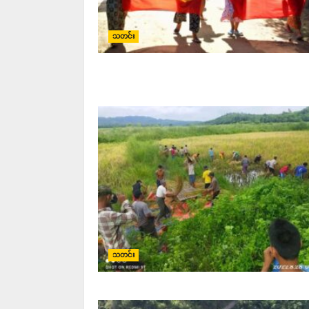
သတင်း
သတင်း