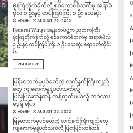
O
ဗုံးကြဲတိုက်ခိုက်လို့ စစ်ကောင်စီဘက်မှ အရာခံ
ဗိုလ် ၁ ဦးနှင့် တပ်ကြပ်ကြီး ၁ ဦး သေဆုံး
S
ADMIN
AUGUST 29, 2022
A
Federal Wings ဒရုန်းတပ်ဖွဲ့က ညဘက်ကြီး
ဗုံးကြဲတိုက်ခိုက်လို့ စစ်ကောင်စီဘက်မှ အရာခံဗိုလ်
J
၁ ဦးနှင့် တပ်ကြပ်ကြီး ၁ ဦး သေဆုံး ဧရာဝတီတိုင်း
မ်...
J
READ MORE
M
A
မြန်မာဘက်မှပစ်ခတ်တဲ့ လက်နက်ကြီးကျည်
တွေ ကျရောက်မှုနဲ့ပတ်သက်လို့
M
ပြင်းပြင်းထန်ထန် ကန့်ကွက်မယ်လို့ ဘင်္ဂလား
F
ဒေ့ရှ် ပြော
ADMIN
AUGUST 29, 2022
J
မြန်မာဘက်မှပစ်ခတ်တဲ့ လက်နက်ကြီးကျည်တွေ
D
ကျရောက်မှုနဲ့ပတ်သက်လို့ ပြင်းပြင်းထန်ထန်