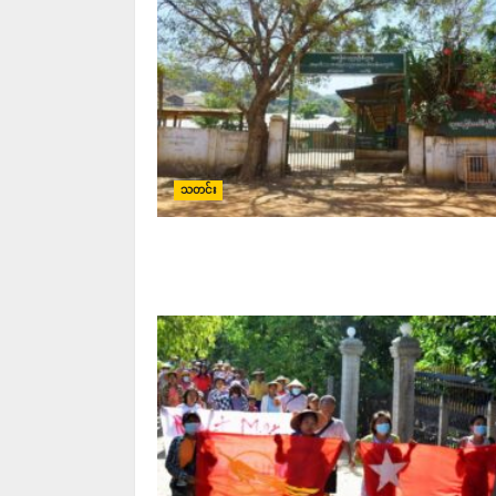
သတင်း