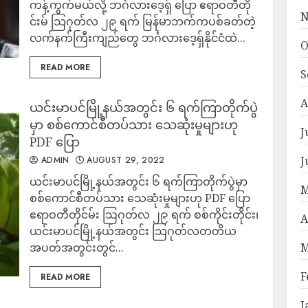
ကန့်ကွက်မယ်လို့ ဘင်္ဂလားဒေ့ရှ် ပြော ဧရာဝတီတို
N
င်းမ် သြဂုတ်လ ၂၉ ရက် မြန်မာဘက်ကပစ်ခတ်တဲ့
လက်နက်ကြီးကျည်တွေ ဘင်္ဂလားဒေ့ရှ်နိုင်ငံထဲ...
O
READ MORE
S
A
ယင်းမာပင်မြို့နယ်အတွင်း ၆ ရက်ကြာတိုက်ပွဲ
မှာ စစ်ကောင်စီတပ်သား သေဆုံးမှုများဟု
J
PDF ပြော
J
ADMIN
AUGUST 29, 2022
ယင်းမာပင်မြို့နယ်အတွင်း ၆ ရက်ကြာတိုက်ပွဲမှာ
M
စစ်ကောင်စီတပ်သား သေဆုံးမှုများဟု PDF ပြော
ဧရာဝတီတိုင်မ်း ဩဂုတ်လ ၂၉ ရက် စစ်ကိုင်းတိုင်း၊
A
ယင်းမာပင်မြို့နယ်အတွင်း သြဂုတ်လတတိယ
အပတ်အတွင်းတွင်...
M
F
READ MORE
J