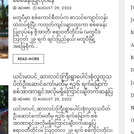
စစ်စခန်းပြုလုပ်နေ
J
ADMIN
AUGUST 29, 2022
မတူပီမှာ စစ်ကောင်စီတပ်က စာသင်ကျောင်းဝန်း
J
ထဲတပ်စွဲပြီး ကတုတ်ကျင်းများတူးကာ စစ်စခန်း
ပြုလုပ်နေ ဗွီအာတီ၊ ဧရာဝတီတိုင်းမ် (မတူပီ)၊
M
ဩဂုတ် ၂၉ ရက် ချင်းပြည်နယ်၊ မတူပီမြို့
A
အခြေစိုက်...
M
READ MORE
F
ယင်းမာပင်_ဆားလင်းကြီးရွာပေါင်းစုံလူထုသ
J
ပိတ်ဦးဆောင်ကော်မတီမှ ၅၃၆ ရက်မြောက်
စစ်အာဏာရှင်အလိုမရှိကြောင်းချီတက်ဆန္ဒပြ
D
ADMIN
AUGUST 29, 2022
N
ယင်းမာပင်_ဆားလင်းကြီးရွာပေါင်းစုံလူထုသပိတ်
ဦးဆောင်ကော်မတီမှ ၅၃၆ ရက်မြောက် စစ်
O
အာဏာရှင်အလိုမရှိကြောင်းချီတက်ဆန္ဒပြ
ဧရာဝတီတိုင်းမ် သြဂုတ်လ ၂၉ ရက် စစ်ကိုင်းတိုင်း၊
S