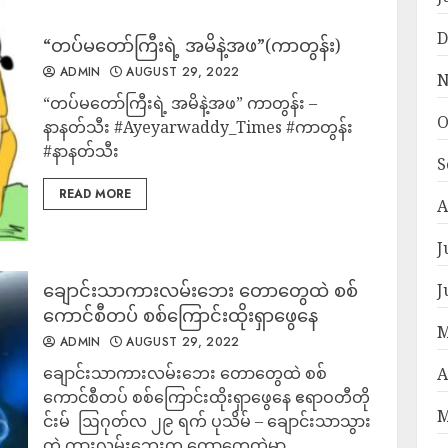
D
“တပ်မတော်ကြီးရဲ့ အမိနဲ့အဖ”(ကာတွန်း)
ADMIN
AUGUST 29, 2022
N
“တပ်မတော်ကြီးရဲ့ အမိနဲ့အဖ” ကာတွန်း –
O
နာနတ်သီး #Ayeyarwaddy_Times #ကာတွန်း
#နာနတ်သီး
S
READ MORE
A
J
ချောင်းသာကားလမ်းဘေး တောတွေထဲ စစ်
J
ကောင်စီတပ် စစ်ကြောင်းထိုးရှာဖွေနေ
M
ADMIN
AUGUST 29, 2022
ချောင်းသာကားလမ်းဘေး တောတွေထဲ စစ်
A
ကောင်စီတပ် စစ်ကြောင်းထိုးရှာဖွေနေ ဧရာဝတီတို
M
င်းမ် ​ ဩဂုတ်လ ၂၉ ရက် ပုသိမ် – ချောင်းသာသွား
တဲ့ ကားလမ်းဘေးက တောတွေထဲမှာ...