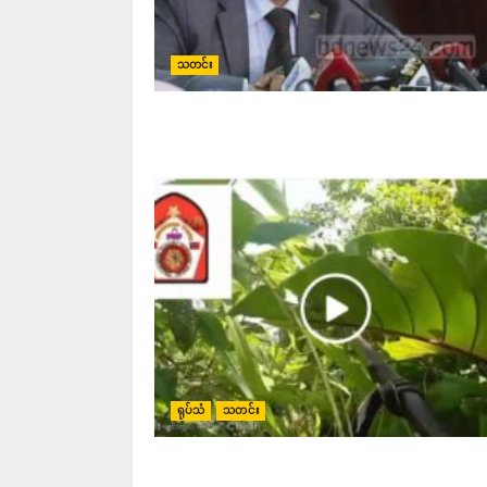
သတင်း
ရုပ်သံ
သတင်း