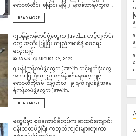
ရ
ဧရာ၀တီတိုင်း၊ မြောင်းမြမြို့၊ မြကန်သာရပ်ကွက်...
ဝ
မ
READ MORE
ရ
လ
ဂျပန်နဲ့ကန်တပ်ဖွဲ့တွေက Javelin တင့်ဖျက်ဒုံး
ရ
တွေ အသုံး ပြုပြီး ကျည်အစစ်နဲ့ စစ်ရေး
လေ့ကျင့်
ခ
ADMIN
AUGUST 29, 2022
ဟ
ဂျပန်နဲ့ကန်တပ်ဖွဲ့တွေက Javelin တင့်ဖျက်ဒုံးတွေ
က
အသုံး ပြုပြီး ကျည်အစစ်နဲ့ စစ်ရေးလေ့ကျင့်
ဧရာဝတီတိုင်းမ် သြဂုတ်လ ၂၉ ရက် ဂျပန်နဲ့ အမေ
ရိကန်တပ်ဖွဲ့တွေက Javelin...
READ MORE
မတူပီမှာ စစ်ကောင်စီတပ်က စာသင်ကျောင်း
ဝန်းထဲတပ်စွဲပြီး ကတုတ်ကျင်းများတူးကာ
A