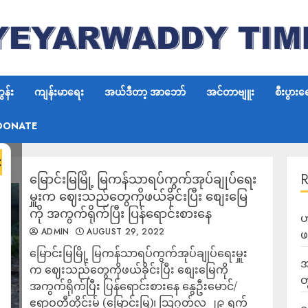
န်း
ကျန်းမာရေး
အယ်ဒီတာ့ အာဘော်
အင်တာဗျူး
စီးပွားရ
DONATE
×
မြောင်းမြမြို့ မြကန်သာရပ်ကွက်အုပ်ချုပ်ရေး
မှူးက ဈေးသည်တွေကိုဖယ်ခိုင်းပြီး စျေးမြေ
ကို အကွက်ရိုက်ပြီး ပြန်ရောင်းစားနေ
ဟ
ADMIN
AUGUST 29, 2022
ဖ
မြောင်းမြမြို့ မြကန်သာရပ်ကွက်အုပ်ချုပ်ရေးမှူး
အ
က ဈေးသည်တွေကိုဖယ်ခိုင်းပြီး စျေးမြေကို
တ
အကွက်ရိုက်ပြီး ပြန်ရောင်းစားနေ နွေဦးမောင်/
ဧရာဝတီတိုင်းမ် (မြောင်းမြ)၊ သြဂုတ်လ ၂၉ ရက်