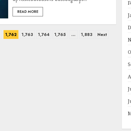
F
READ MORE
J
D
1
1,762
1,763
1,764
1,765
…
1,883
Next
N
O
S
A
J
J
M