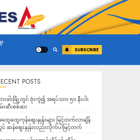
ေး
SUBSCRIBE
RECENT POSTS
ားခါးမြို့တွင် ဗုံးကွဲ၍ အရပ်သား ၅၀ နီးပါး
မ်းဆီးစစ်ဆး
ထွေထွေကုန်ဈေးနှုန်းများ မြင့်တက်လာချိန်
ွင် ဆန်ဈေးနှုန်းလည်းလိုက်ပါမြင့်တက်