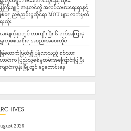
ွေးတုသမ္မတ မင်းအောင်လှိုင်နှင့် ထိုင်း
န်ကြီးချုပ် အနုတင်တို့ အလုပ်သမားရေးရာနှင့်
ြစ်ရေ ညစ်ညမ်းမှုဆိုင်ရာ MOU များ လက်မှတ်
ေးထိုး
ေးမျက်နှာတွင် တာကျိုးပြီး ၆ ရက်အကြာမှ
ွေးတုစစ်အစိုးရ အစည်းအဝေးထိုင်
ြေထောက်ပြတ်၍ပြန်လာသည့် စစ်သား
ောင်းက ပြည်သူ့စစ်မှုထမ်းအကြောင်းပြပြီး
ျောင်းကုန်းမြို့တွင် ငွေတောင်းနေ
ARCHIVES
ugust 2026