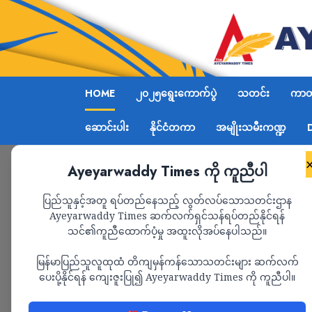
HOME
၂၀၂၅ရွေးကောက်ပွဲ
သတင်း
ကာတွ
ဆောင်းပါး
နိုင်ငံတကာ
အမျိုးသမီးကဏ္ဍ
Ayeyarwaddy Times ကို ကူညီပါ
ပြည်သူနှင့်အတူ ရပ်တည်နေသည့် လွတ်လပ်သောသတင်းဌာန
Ayeyarwaddy Times ဆက်လက်ရှင်သန်ရပ်တည်နိုင်ရန်
သင်၏ကူညီထောက်ပံ့မှု အထူးလိုအပ်နေပါသည်။
မြန်မာပြည်သူလူထုထံ တိကျမှန်ကန်သောသတင်းများ ဆက်လက်
ပေးပို့နိုင်ရန် ကျေးဇူးပြု၍ Ayeyarwaddy Times ကို ကူညီပါ။