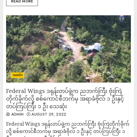
READ MORE
သတင်း
Federal Wings ဒရုန်းတပ်ဖွဲ့က ညဘက်ကြီး ဗုံးကြဲ
တိုက်ခိုက်လို့ စစ်ကောင်စီဘက်မှ အရာခံဗိုလ် ၁ ဦးနှင့်
တပ်ကြပ်ကြီး ၁ ဦး သေဆုံး
ADMIN
AUGUST 29, 2022
Federal Wings ဒရုန်းတပ်ဖွဲ့က ညဘက်ကြီး ဗုံးကြဲတိုက်ခိုက်
လို့ စစ်ကောင်စီဘက်မှ အရာခံဗိုလ် ၁ ဦးနှင့် တပ်ကြပ်ကြီး ၁