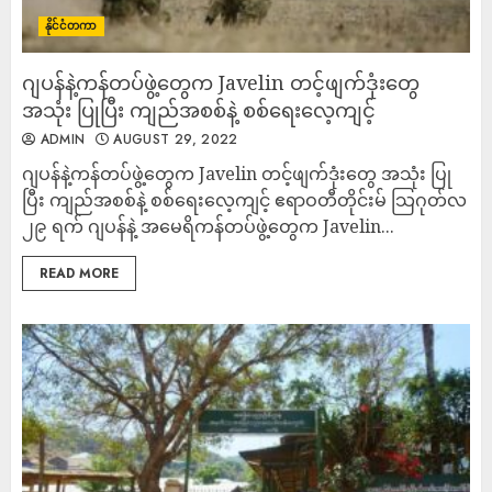
နိုင်ငံတကာ
ဂျပန်နဲ့ကန်တပ်ဖွဲ့တွေက Javelin တင့်ဖျက်ဒုံးတွေ
အသုံး ပြုပြီး ကျည်အစစ်နဲ့ စစ်ရေးလေ့ကျင့်
ADMIN
AUGUST 29, 2022
ဂျပန်နဲ့ကန်တပ်ဖွဲ့တွေက Javelin တင့်ဖျက်ဒုံးတွေ အသုံး ပြု
ပြီး ကျည်အစစ်နဲ့ စစ်ရေးလေ့ကျင့် ဧရာဝတီတိုင်းမ် သြဂုတ်လ
၂၉ ရက် ဂျပန်နဲ့ အမေရိကန်တပ်ဖွဲ့တွေက Javelin...
READ MORE