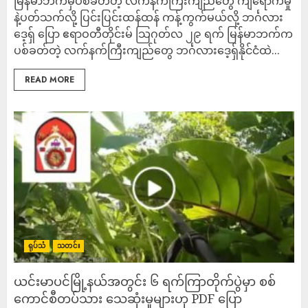
မြန်မာဘက်မှပစ်ခတ်တဲ့ လက်နက်ကြီးကျည်တွေ ကျရောက်မှု
နဲ့ပတ်သက်လို့ ပြင်းပြင်းထန်ထန် ကန့်ကွက်မယ်လို့ ဘင်္ဂလား
ဒေ့ရှ် ပြော ဧရာဝတီတိုင်းမ် သြဂုတ်လ ၂၉ ရက် မြန်မာဘက်က
ပစ်ခတ်တဲ့ လက်နက်ကြီးကျည်တွေ ဘင်္ဂလားဒေ့ရှ်နိုင်ငံထဲ...
READ MORE
ရုပ်သံ
သတင်း
ယင်းမာပင်မြို့နယ်အတွင်း ၆ ရက်ကြာတိုက်ပွဲမှာ စစ်
ကောင်စီတပ်သား သေဆုံးမှုများဟု PDF ပြော