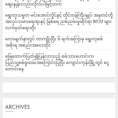
ဈေးနှုန်းလည်းလိုက်ပါမြင့်တက်
ရွေးတုသမ္မတ မင်းအောင်လှိုင်နှင့် ထိုင်းဝန်ကြီးချုပ် အနုတင်တို့
အလုပ်သမားရေးရာနှင့် မြစ်ရေ ညစ်ညမ်းမှုဆိုင်ရာ MOU များ
လက်မှတ်ရေးထိုး
လေးမျက်နှာတွင် တာကျိုးပြီး ၆ ရက်အကြာမှ ရွေးတုစစ်
အစိုးရ အစည်းအဝေးထိုင်
ခြေထောက်ပြတ်၍ပြန်လာသည့် စစ်သားဟောင်းက
ပြည်သူ့စစ်မှုထမ်းအကြောင်းပြပြီး ကျောင်းကုန်းမြို့တွင် ငွေ
တောင်းနေ
ARCHIVES