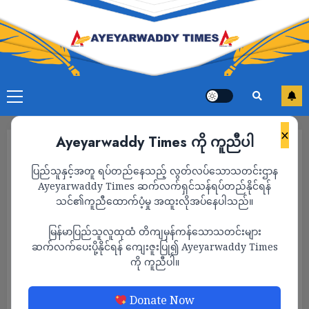
×
Ayeyarwaddy Times ကို ကူညီပါ
ပြည်သူနှင့်အတူ ရပ်တည်နေသည့် လွတ်လပ်သောသတင်းဌာန
Ayeyarwaddy Times ဆက်လက်ရှင်သန်ရပ်တည်နိုင်ရန်
သင်၏ကူညီထောက်ပံ့မှု အထူးလိုအပ်နေပါသည်။
မြန်မာပြည်သူလူထုထံ တိကျမှန်ကန်သောသတင်းများ
ဆက်လက်ပေးပို့နိုင်ရန် ကျေးဇူးပြု၍ Ayeyarwaddy Times
ကို ကူညီပါ။
သတင်း
Donate Now