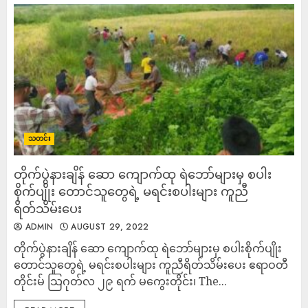
သတင်း
တိုက်ပွဲနားချိန် ဆော ကျောက်ထု ရဲဘော်များမှ စပါး
စိုက်ပျိုး တောင်သူတွေရဲ့ မရင်းစပါးများ ကူညီ
ရိတ်သိမ်းပေး
ADMIN
AUGUST 29, 2022
တိုက်ပွဲနားချိန် ဆော ကျောက်ထု ရဲဘော်များမှ စပါးစိုက်ပျိုး
တောင်သူတွေရဲ့ မရင်းစပါးများ ကူညီရိတ်သိမ်းပေး ဧရာဝတီ
တိုင်းမ် သြဂုတ်လ ၂၉ ရက် မကွေးတိုင်း၊ The...