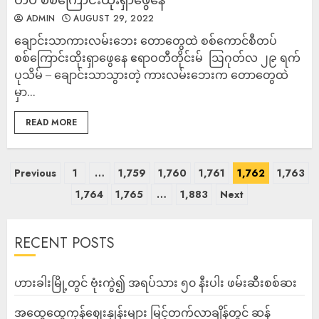
ADMIN
AUGUST 29, 2022
ချောင်းသာကားလမ်းဘေး တောတွေထဲ စစ်ကောင်စီတပ်
စစ်ကြောင်းထိုးရှာဖွေနေ ဧရာဝတီတိုင်းမ် ​ ဩဂုတ်လ ၂၉ ရက်
ပုသိမ် – ချောင်းသာသွားတဲ့ ကားလမ်းဘေးက တောတွေထဲ
မှာ...
READ MORE
Previous
1
…
1,759
1,760
1,761
1,762
1,763
1,764
1,765
…
1,883
Next
RECENT POSTS
ဟားခါးမြို့တွင် ဗုံးကွဲ၍ အရပ်သား ၅၀ နီးပါး ဖမ်းဆီးစစ်ဆး
အထွေထွေကုန်ဈေးနှုန်းများ မြင့်တက်လာချိန်တွင် ဆန်