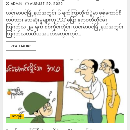
ADMIN
AUGUST 29, 2022
ယင်းမာပင်မြို့နယ်အတွင်း ၆ ရက်ကြာတိုက်ပွဲမှာ စစ်ကောင်စီ
တပ်သား သေဆုံးမှုများဟု PDF ပြော ဧရာဝတီတိုင်မ်း
ဩဂုတ်လ ၂၉ ရက် စစ်ကိုင်းတိုင်း၊ ယင်းမာပင်မြို့နယ်အတွင်း
သြဂုတ်လတတိယအပတ်အတွင်းတွင်...
READ MORE
ကာတွန်း