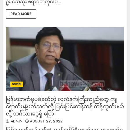
ဦး သေဆုံး ဧရာဝတီတိုင်းမ်...
READ MORE
သတင်း
မြန်မာဘက်မှပစ်ခတ်တဲ့ လက်နက်ကြီးကျည်တွေ ကျ
ရောက်မှုနဲ့ပတ်သက်လို့ ပြင်းပြင်းထန်ထန် ကန့်ကွက်မယ်
လို့ ဘင်္ဂလားဒေ့ရှ် ပြော
ADMIN
AUGUST 29, 2022