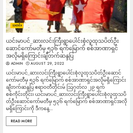
သတင်း
ယင်းမာပင်_ဆားလင်းကြီးရွာပေါင်းစုံလူထုသပိတ်ဦး
ဆောင်ကော်မတီမှ ၅၃၆ ရက်မြောက် စစ်အာဏာရှင်
အလိုမရှိကြောင်းချီတက်ဆန္ဒပြ
ADMIN
AUGUST 29, 2022
ယင်းမာပင်_ဆားလင်းကြီးရွာပေါင်းစုံလူထုသပိတ်ဦးဆောင်
ကော်မတီမှ ၅၃၆ ရက်မြောက် စစ်အာဏာရှင်အလိုမရှိကြောင်း
ချီတက်ဆန္ဒပြ ဧရာဝတီတိုင်းမ် သြဂုတ်လ ၂၉ ရက်
စစ်ကိုင်းတိုင်း၊ ယင်းမာပင်_ဆားလင်းကြီးရွာပေါင်းစုံလူထုသပိ
တ်ဦးဆောင်ကော်မတီမှ ၅၃၆ ရက်မြောက် စစ်အာဏာရှင်အလို
မရှိကြောင်းကို ဒီကနေ့...
READ MORE