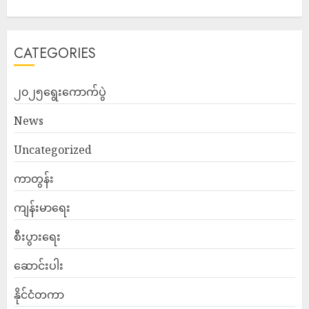
CATEGORIES
၂၀၂၅ရွေးကောက်ပွဲ
News
Uncategorized
ကာတွန်း
ကျန်းမာရေး
စီးပွားရေး
ဆောင်းပါး
နိုင်ငံတကာ