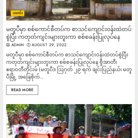
သတင်း
မတူပီမှာ စစ်ကောင်စီတပ်က စာသင်ကျောင်းဝန်းထဲတပ်
စွဲပြီး ကတုတ်ကျင်းများတူးကာ စစ်စခန်းပြုလုပ်နေ
ADMIN
AUGUST 29, 2022
မတူပီမှာ စစ်ကောင်စီတပ်က စာသင်ကျောင်းဝန်းထဲတပ်စွဲပြီး
ကတုတ်ကျင်းများတူးကာ စစ်စခန်းပြုလုပ်နေ ဗွီအာတီ၊
ဧရာဝတီတိုင်းမ် (မတူပီ)၊ ဩဂုတ် ၂၉ ရက် ချင်းပြည်နယ်၊ မတူ
ပီမြို့ အခြေစိုက်...
READ MORE