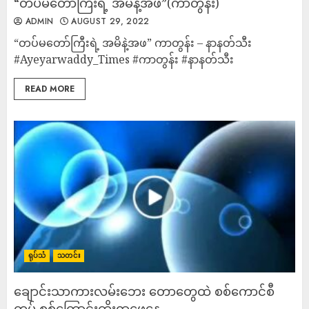
“တပ်မတော်ကြီးရဲ့ အမိနဲ့အဖ”(ကာတွန်း)
ADMIN
AUGUST 29, 2022
“တပ်မတော်ကြီးရဲ့ အမိနဲ့အဖ” ကာတွန်း – နာနတ်သီး
#Ayeyarwaddy_Times #ကာတွန်း #နာနတ်သီး
READ MORE
ရုပ်သံ
သတင်း
ချောင်းသာကားလမ်းဘေး တောတွေထဲ စစ်ကောင်စီ
တပ် စစ်ကြောင်းထိုးရှာဖွေနေ