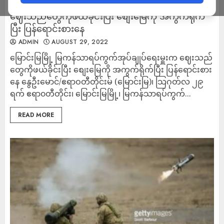
မြောင်းမြမြို့ မြကန်သာရပ်ကွက်အုပ်ချုပ်ရေးမှူးက
ဈေးသည်တွေကိုဖယ်ခိုင်းပြီး စျေးမြေကို အကွက်ရိုက်
ပြီး ပြန်ရောင်းစားနေ
ADMIN
AUGUST 29, 2022
မြောင်းမြမြို့ မြကန်သာရပ်ကွက်အုပ်ချုပ်ရေးမှူးက ဈေးသည်
တွေကိုဖယ်ခိုင်းပြီး စျေးမြေကို အကွက်ရိုက်ပြီး ပြန်ရောင်းစား
နေ နွေဦးမောင်/ဧရာဝတီတိုင်းမ် (မြောင်းမြ)၊ သြဂုတ်လ ၂၉
ရက် ဧရာ၀တီတိုင်း၊ မြောင်းမြမြို့၊ မြကန်သာရပ်ကွက်...
READ MORE