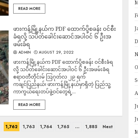
M
READ MORE
F
ဖားကန့်မြို့နယ်က PDF ထောက်ပို့စခန်း ဝင်စီး
J
ခံရလို့ သပိတ်ခေါင်းဆောင်အပါဝင် ၆ ဦးအ
D
ဖမ်းခံရ
ADMIN
AUGUST 29, 2022
N
ဖားကန့်မြို့နယ်က PDF ထောက်ပို့စခန်း ဝင်စီးခံရ
O
လို့ သပိတ်ခေါင်းဆောင်အပါဝင် ၆ ဦးအဖမ်းခံရ
ဧရာဝတီတိုင်းမ် ဩဂုတ်လ ၂၉ ရက်
S
ကချင်ပြည်နယ်၊ ဖားကန့်မြို့နယ်မှာရှိတဲ့ ပြည်သူ့
ကာကွယ်ရေးတပ်ဖွဲ့ဝင်တွေရဲ့...
A
READ MORE
J
J
1
1,762
1,763
1,764
1,765
…
1,885
Next
M