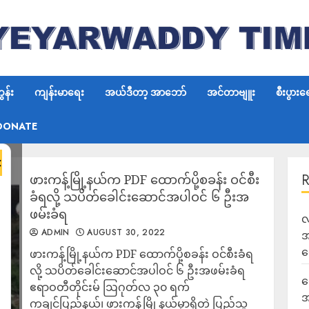
န်း
ကျန်းမာရေး
အယ်ဒီတာ့ အာဘော်
အင်တာဗျူး
စီးပွားရ
DONATE
×
ဖားကန့်မြို့နယ်က PDF ထောက်ပို့စခန်း ဝင်စီး
ခံရလို့ သပိတ်ခေါင်းဆောင်အပါဝင် ၆ ဦးအ
ဖမ်းခံရ
လ
ADMIN
AUGUST 30, 2022
အ
ရ
ဖားကန့်မြို့နယ်က PDF ထောက်ပို့စခန်း ဝင်စီးခံရ
လို့ သပိတ်ခေါင်းဆောင်အပါဝင် ၆ ဦးအဖမ်းခံရ
ရ
ဧရာဝတီတိုင်းမ် ဩဂုတ်လ ၃၀ ရက်
အ
ကချင်ပြည်နယ်၊ ဖားကန့်မြို့နယ်မှာရှိတဲ့ ပြည်သူ့