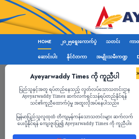
HOME
၂၀၂၅ရွေးကောက်ပွဲ
သတင်း
ကာတွ
ဆောင်းပါး
နိုင်ငံတကာ
အမျိုးသမီးကဏ္ဍ
Ayeyarwaddy Times ကို ကူညီပါ
ပြည်သူနှင့်အတူ ရပ်တည်နေသည့် လွတ်လပ်သောသတင်းဌာန
Ayeyarwaddy Times ဆက်လက်ရှင်သန်ရပ်တည်နိုင်ရန်
သင်၏ကူညီထောက်ပံ့မှု အထူးလိုအပ်နေပါသည်။
မြန်မာပြည်သူလူထုထံ တိကျမှန်ကန်သောသတင်းများ ဆက်လက်
ပေးပို့နိုင်ရန် ကျေးဇူးပြု၍ Ayeyarwaddy Times ကို ကူညီပါ။