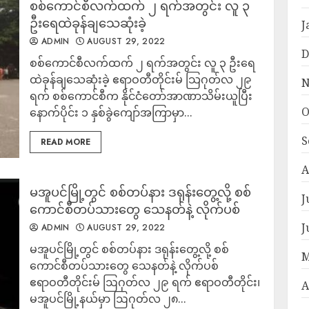
စစ်ကောင်စီလက်ထက် ၂ ရက်အတွင်း လူ ၃
ဦးရေထဲခုန်ချသေဆုံးခဲ့
J
ADMIN
AUGUST 29, 2022
D
စစ်ကောင်စီလက်ထက် ၂ ရက်အတွင်း လူ ၃ ဦးရေ
ထဲခုန်ချသေဆုံးခဲ့ ဧရာဝတီတိုင်းမ် သြဂုတ်လ ၂၉
N
ရက် စစ်ကောင်စီက နိုင်ငံတော်အာဏာသိမ်းယူပြီး
O
နောက်ပိုင်း ၁ နှစ်ခွဲကျော်အကြာမှာ...
S
READ MORE
A
မအူပင်မြို့တွင် စစ်တပ်နား ဒရုန်းတွေ့လို့ စစ်
J
ကောင်စီတပ်သားတွေ သေနတ်နဲ့ လိုက်ပစ်
J
ADMIN
AUGUST 29, 2022
မအူပင်မြို့တွင် စစ်တပ်နား ဒရုန်းတွေ့လို့ စစ်
M
ကောင်စီတပ်သားတွေ သေနတ်နဲ့ လိုက်ပစ်
ဧရာဝတီတိုင်းမ် ဩဂုတ်လ ၂၉ ရက် ဧရာဝတီတိုင်း၊
A
မအူပင်မြို့နယ်မှာ ဩဂုတ်လ ၂၈...