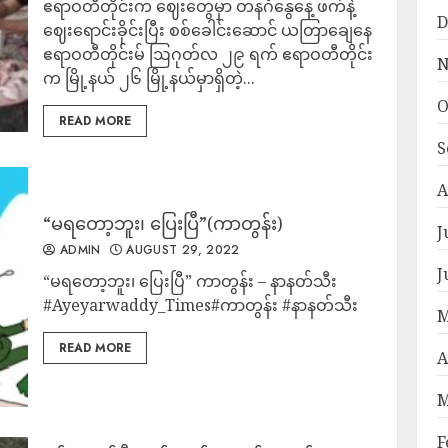
ဧရာဝတီတိုင်းက ဈေးတွေမှာ တနင်္ဂနွေနေ့ ဖက်နဲ့
D
ဈေးရောင်းခိုင်းပြီး စစ်ခေါင်းဆောင် ယတြာချေနေ
ဧရာဝတီတိုင်းမ် ဩဂုတ်လ ၂၉ ရက် ဧရာဝတီတိုင်း
N
က မြို့နယ် ၂၆ မြို့နယ်မှာရှိတဲ့...
O
READ MORE
S
A
“မရတော့ဘူး၊ ပြေးပြီ”(ကာတွန်း)
J
ADMIN
AUGUST 29, 2022
J
“မရတော့ဘူး၊ ပြေးပြီ” ကာတွန်း – နာနတ်သီး
#Ayeyarwaddy_Times#ကာတွန်း #နာနတ်သီး
M
READ MORE
A
M
F