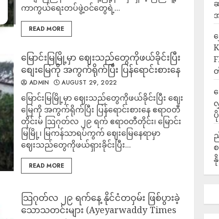
ဆ
ကာကွယ်ရေးတပ်ဖွဲ့ဝင်တွေရဲ့...
အ
READ MORE
‎
K
မြောင်းမြမြို့မှာ ဈေးသည်တွေကိုဖယ်ခိုင်းပြီး
F
စျေးမြေကို အကွက်ရိုက်ပြီး ပြန်ရောင်းစားနေ
တ
ADMIN
AUGUST 29, 2022
ဒ
မြောင်းမြမြို့မှာ ဈေးသည်တွေကိုဖယ်ခိုင်းပြီး စျေး
လ
မြေကို အကွက်ရိုက်ပြီး ပြန်ရောင်းစားနေ ဧရာဝတီ
ပ
တိုင်းမ် ဩဂုတ်လ ၂၉ ရက် ဧရာ၀တီတိုင်း၊ မြောင်း
မြမြို့၊ မြကန်သာရပ်ကွက် ဈေးမြေနေရာမှာ
ည
ဈေးသည်တွေကိုဖယ်ရှားခိုင်းပြီး...
စ
န
READ MORE
သြဂုတ်လ ၂၉ ရက်နေ့ နိုင်ငံတဝှမ်း ဖြစ်ပွားခဲ့
သောသတင်းများ (Ayeyarwaddy Times