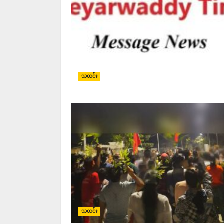
သတင်း
သတင်း