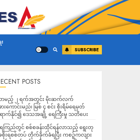
ေး
SUBSCRIBE
RECENT POSTS
ာမည့် ၂ ရက်အတွင်း မိုးဆက်လက်
ားကောင်းမည်၊ မြစ် ၄ စင်း စိုးရိမ်ရေမှတ်
ောက်နိုင်၍ ဒေသအချို့ ရေကြီးမှု သတိပေး
ေကြည်တွင် စစ်စခန်းထိုင်ရန်လာသည့် ရွေးတု
စိုးရစစ်တပ် တိုက်ခိုက်ခံရပြီး ကစဉ့်ကလျား