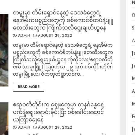
N
တမူးမှာ တိမ်းရှောင်နေတဲ့ ​ဒေသခံတွေရဲ့
O
နေအိမ်ကပစ္စည်းတွေကို စစ်ကောင်စီတပ်နဲ့ပျူ
စောထီးတွေက ကြိုက်သလိုရွေးချယ်ယူနေ
S
ADMIN
AUGUST 29, 2022
A
တမူးမှာ တိမ်းရှောင်နေတဲ့ ​ဒေသခံတွေရဲ့ နေအိမ်က
ပစ္စည်းတွေကို စစ်ကောင်စီတပ်နဲ့ပျူစောထီးတွေက
J
ကြိုက်သလိုရွေးချယ်ယူနေ ကိုကိုလေး/ဧရာဝတီတို
J
င်းမ် (တမူးမြို့) သြဂုတ်လ ၂၉ ရက် စစ်ကိုင်းတိုင်း၊
တမူးမြို့နယ်၊ ဝိတ်တုတ်ရွာသစ်က...
M
READ MORE
A
M
ဧရာဝတီတိုင်းက ဈေးတွေမှာ တနင်္ဂနွေနေ့
ဖက်နဲ့ဈေးရောင်းခိုင်းပြီး စစ်ခေါင်းဆောင်
F
ယတြာချေနေ
ADMIN
AUGUST 29, 2022
J