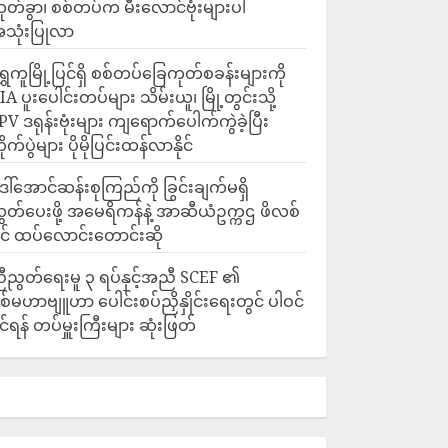
ုတ်ခွာ၊ စစ်တပ်က မီးလောင်ဗုံးများပါ
သုံးပြုလာ
ရွှေကူမြို့ပြင်ရှိ စစ်တပ်ခြေကုတ်စခန်းများကို
IA ပူးပေါင်းတပ်များ သိမ်းယူ၊ မြို့တွင်းသို့
PV ဒရုန်းဗုံးများ ကျရောက်ပေါက်ကွဲခဲ့ပြီး
ိုက်ပွဲများ ပိုမိုပြင်းထန်လာနိုင်
ေါ်အောင်ဆန်းစုကြည်ကို ခြွင်းချက်မရှိ
ွှတ်ပေးဖို့ အမေရိကန်နဲ့ အာဆီယံဥက္ကဌ ဖိလစ်
ိုင် ထပ်လောင်းတောင်းဆို
ီညွတ်ရေးမူ ၃ ရပ်နှင့်အညီ SCEF ၏
စ်မဟာဗျူဟာ ပေါင်းစပ်ညှိနှိုင်းရေးတွင် ပါဝင်
ိုင်ရန် တပ်မှူးကြီးများ ဆုံးဖြတ်