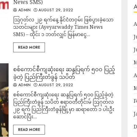
News SMS)
ADMIN
AUGUST 29, 2022
သြဂုတ်လ ၂၉ ရက်နေ့ နိုင်ငံတဝှမ်း ဖြစ်ပွားခဲ့သော
A
သတင်းများ (Ayeyarwaddy Times News
SMS) – ထိုင်း ၁ ဘတ်လျှင် မြန်မာငွေ...
J
READ MORE
J
M
စစ်ကောင်စီကျဆုံးရေး ဆန္ဒပြရက် ၅၀၀ ပြည့်
A
ခဲ့တဲ့ ပြည်ကြီးတံခွန် သပိတ်
ADMIN
AUGUST 29, 2022
M
စစ်ကောင်စီကျဆုံးရေး ဆန္ဒပြရက် ၅၀၀ ပြည့်ခဲ့တဲ့
F
ပြည်ကြီးတံခွန် သပိတ် ဧရာဝတီတိုင်းမ် ဩဂုတ်လ
၂၉ ရက် ပြည်ကြီးတံခွန်မြို့မှာ ဆရာတော် ၁ ပါးဦး
J
ဆောင်ပြီး...
D
READ MORE